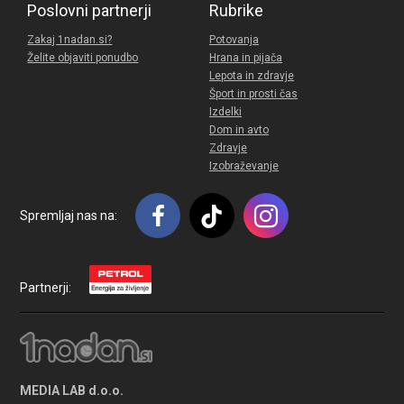
Poslovni partnerji
Rubrike
Zakaj 1nadan.si?
Potovanja
Želite objaviti ponudbo
Hrana in pijača
Lepota in zdravje
Šport in prosti čas
Izdelki
Dom in avto
Zdravje
Izobraževanje
Spremljaj nas na:
Partnerji:
MEDIA LAB d.o.o.