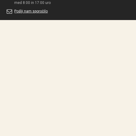
med 8:00 in 17:00 uro
Pošlji nam sporočilo