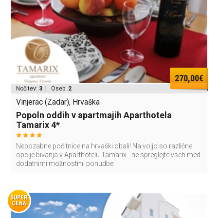
270,00€
Nočitev:
3
| Oseb:
2
Vinjerac (Zadar), Hrvaška
Popoln oddih v apartmajih Aparthotela
Tamarix 4*
Nepozabne počitnice na hrvaški obali! Na voljo so različne
opcije bivanja v Aparthotelu Tamarix - ne spreglejte vseh med
dodatnimi možnostmi ponudbe.
SUPER
CENA