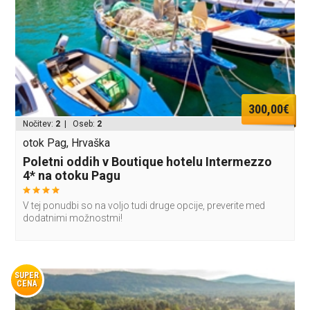
300,00€
Nočitev:
2
| Oseb:
2
otok Pag, Hrvaška
Poletni oddih v Boutique hotelu Intermezzo
4* na otoku Pagu
V tej ponudbi so na voljo tudi druge opcije, preverite med
dodatnimi možnostmi!
SUPER
CENA