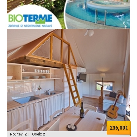
236,00€
Nočitev:
2
| Oseb:
2