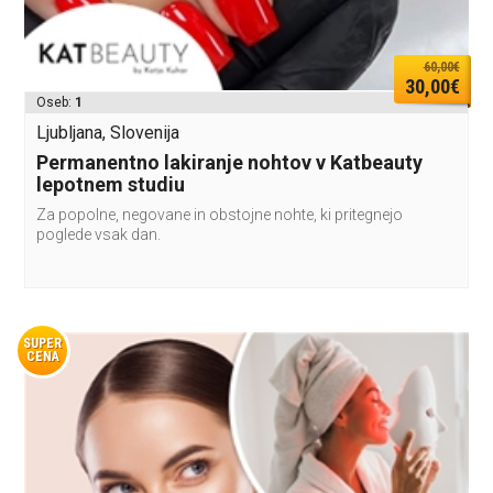
60,00€
30,00€
Oseb:
1
Ljubljana, Slovenija
Permanentno lakiranje nohtov v Katbeauty
lepotnem studiu
Za popolne, negovane in obstojne nohte, ki pritegnejo
poglede vsak dan.
SUPER
CENA