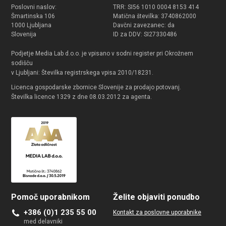
Poslovni naslov:
TRR: SI56 1010 0004 8153 414
Šmartinska 106
Matična številka: 3740862000
1000 Ljubljana
Davčni zavezanec: da
Slovenija
ID za DDV: SI27330486
Podjetje Media Lab d.o.o. je vpisano v sodni register pri Okrožnem
sodišču
v Ljubljani: Številka registrskega vpisa 2010/18231.
Licenca gospodarske zbornice Slovenije za prodajo potovanj.
Številka licence 1329 z dne 08.03.2012 za agenta.
Pomoč uporabnikom
Želite objaviti ponudbo
+386 (0)1 235 55 00
Kontakt za poslovne uporabnike
med delavniki