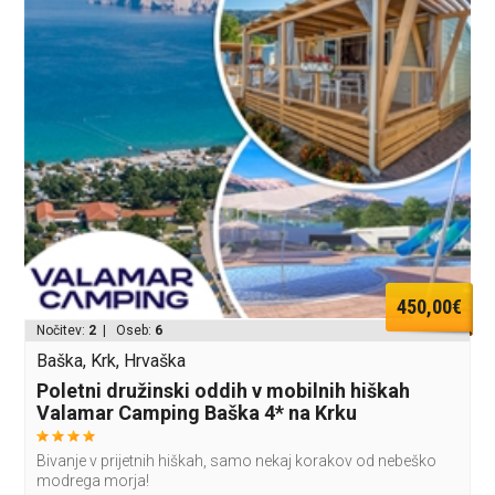
450,00€
Nočitev:
2
| Oseb:
6
Baška, Krk, Hrvaška
Poletni družinski oddih v mobilnih hiškah
Valamar Camping Baška 4* na Krku
Bivanje v prijetnih hiškah, samo nekaj korakov od nebeško
modrega morja!