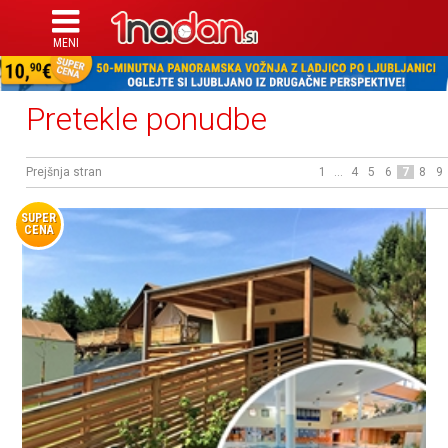
Pretekle ponudbe
Prejšnja stran
1
...
4
5
6
7
8
9
SUPER
CENA