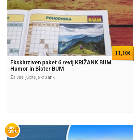
11,10€
Ekskluziven paket 6 revij KRIŽANK BUM
Humor in Bister BUM
Za vse ljubitelje križank!
SUPER
CENA