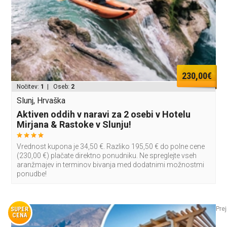
230,00€
Nočitev:
1
| Oseb:
2
Slunj, Hrvaška
Aktiven oddih v naravi za 2 osebi v Hotelu
Mirjana & Rastoke v Slunju!
Vrednost kupona je 34,50 €. Razliko 195,50 € do polne cene
(230,00 €) plačate direktno ponudniku. Ne spreglejte vseh
aranžmajev in terminov bivanja med dodatnimi možnostmi
ponudbe!
Prej
SUPER
CENA