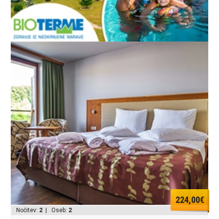
224,00€
Nočitev:
2
| Oseb:
2