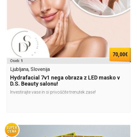
70,00€
Oseb:
1
Ljubljana, Slovenija
Hydrafacial 7v1 nega obraza z LED masko v
D.S. Beauty salonu!
Investirajte vase in si privoščite trenutek zase!
SUPER
CENA