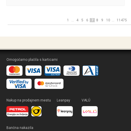
1
...
4
5
6
7
8
9
10
...
11475
Omogočamo plačila s karticami
Nakup na prodajnem mestu
Leanpay
VALÚ
Bančna nakazila