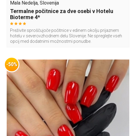
Mala Nedelja, Slovenija
Termalne počitnice za dve osebi v Hotelu
Bioterme 4*
Preživite sproščujoče počitnice v edinem okolju prijaznem
hotelu v severovzhodnem delu Slovenije. Ne spreglejte vseh
opcij med dodatnimi možnostmi ponudbe.
-50%