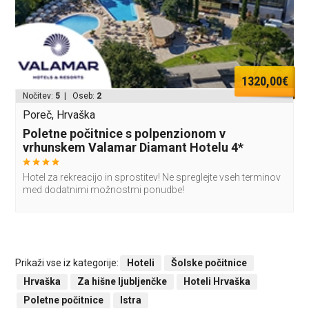
1320,00€
Nočitev:
5
| Oseb:
2
Poreč, Hrvaška
Poletne počitnice s polpenzionom v
vrhunskem Valamar Diamant Hotelu 4*
Hotel za rekreacijo in sprostitev! Ne spreglejte vseh terminov
med dodatnimi možnostmi ponudbe!
Prikaži vse iz kategorije:
Hoteli
Šolske počitnice
Hrvaška
Za hišne ljubljenčke
Hoteli Hrvaška
Poletne počitnice
Istra