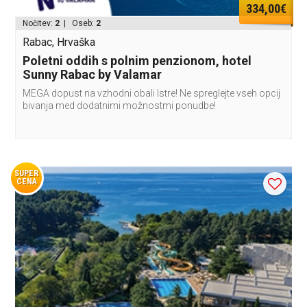
334,00€
Nočitev:
2
| Oseb:
2
Rabac, Hrvaška
Poletni oddih s polnim penzionom, hotel
Sunny Rabac by Valamar
MEGA dopust na vzhodni obali Istre! Ne spreglejte vseh opcij
bivanja med dodatnimi možnostmi ponudbe!
SUPER
CENA