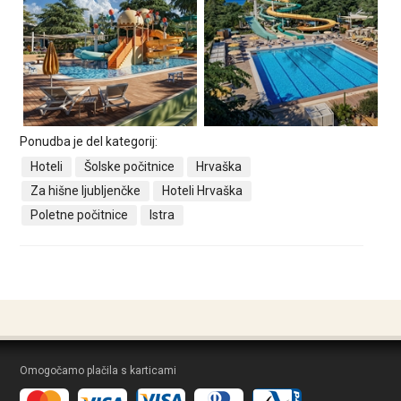
Ponudba je del kategorij:
Hoteli
Šolske počitnice
Hrvaška
Za hišne ljubljenčke
Hoteli Hrvaška
Poletne počitnice
Istra
Omogočamo plačila s karticami