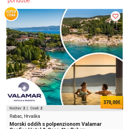
ponudbe:
SUPER
CENA
370,00€
Nočitev:
2
| Oseb:
2
Rabac, Hrvaška
Morski oddih s polpenzionom Valamar