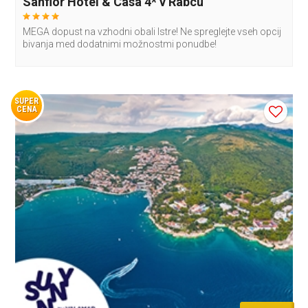
Sanfior Hotel & Casa 4* v Rabcu
MEGA dopust na vzhodni obali Istre! Ne spreglejte vseh opcij
bivanja med dodatnimi možnostmi ponudbe!
SUPER
CENA