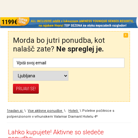
X
Morda bo jutri ponudba, kot
nalašč zate?
Ne spreglej je.
1nadan.si
\
Vse aktivne ponudbe
\
Hoteli
\
Poletne počitnice s
polpenzionom v vrhunskem Valamar Diamant Hotelu 4*
Lahko kupujete! Aktivne so sledeče