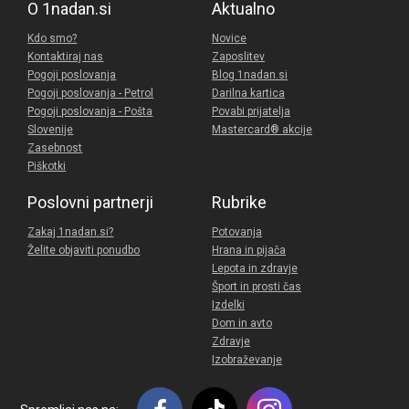
O 1nadan.si
Aktualno
Kdo smo?
Novice
Kontaktiraj nas
Zaposlitev
Pogoji poslovanja
Blog 1nadan.si
Pogoji poslovanja - Petrol
Darilna kartica
Pogoji poslovanja - Pošta
Povabi prijatelja
Slovenije
Mastercard® akcije
Zasebnost
Piškotki
Poslovni partnerji
Rubrike
Zakaj 1nadan.si?
Potovanja
Želite objaviti ponudbo
Hrana in pijača
Lepota in zdravje
Šport in prosti čas
Izdelki
Dom in avto
Zdravje
Izobraževanje