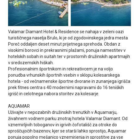
Valamar Diamant Hotel & Residence
se nahaja v zeleni oazi
turističnega naselja Brulo, ki je od zgodovinskega jedra mesta
Poreč oddaljen deset minut prijetnega sprehoda. Obdan z
visokimi borovci in prekrasnimi plažami, ponuja namestitev v
hotelskih sobah in suitah ter v prostornih družinskih apartmajih
v sredozemskih hiškah.
Profesionalnim športnikom in rekreativcem
je na voljo
ponudba vrhunskih športnih vsebin v sklopu kolesarskega
hotela - od večnamenske športne dvorane in zunanjega igrišča
prek fitnes centra s 40 modernimi napravami do 16 teniških
igrišč in celotnega nabora storitev za kolesarje.
AQUAMAR
Uživajte v nepozabnih družinskih trenutkih v Aquamarju,
živahnem vodnem parku znotraj hotela Valamar Diamant. Od
vznemirljivih toboganov in igrivih čofotališč za otroke do
sproščujočih bazenov, kjer se starši lahko sprostijo, Aquamar
ponuja popolno mešanico vznemirjenja in sprostitve za vse