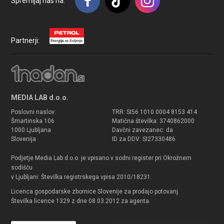
Spremljaj nas na:
Partnerji:
MEDIA LAB d.o.o.
Poslovni naslov:
TRR: SI56 1010 0004 8153 414
Šmartinska 106
Matična številka: 3740862000
1000 Ljubljana
Davčni zavezanec: da
Slovenija
ID za DDV: SI27330486
Podjetje Media Lab d.o.o. je vpisano v sodni register pri Okrožnem
sodišču
v Ljubljani: Številka registrskega vpisa 2010/18231.
Licenca gospodarske zbornice Slovenije za prodajo potovanj.
Številka licence 1329 z dne 08.03.2012 za agenta.