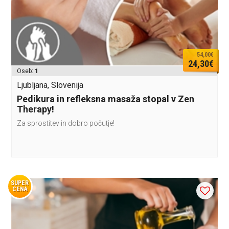
54,00€
24,30€
Oseb:
1
Ljubljana, Slovenija
Pedikura in refleksna masaža stopal v Zen
Therapy!
Za sprostitev in dobro počutje!
SUPER
CENA