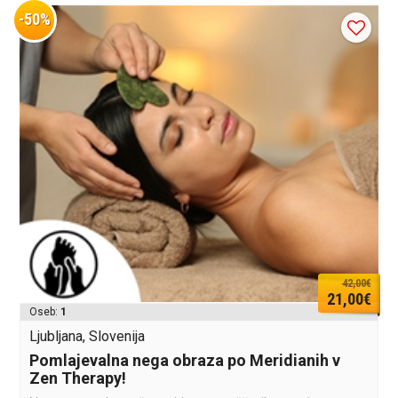
-50%
42,00€
21,00€
Oseb:
1
Ljubljana, Slovenija
Pomlajevalna nega obraza po Meridianih v
Zen Therapy!