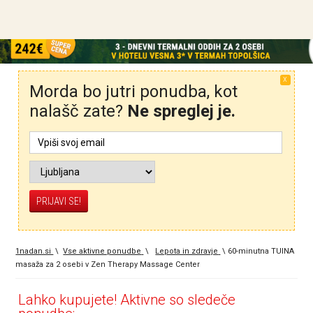
X
Morda bo jutri ponudba, kot
nalašč zate?
Ne spreglej je.
1nadan.si
\
Vse aktivne ponudbe
\
Lepota in zdravje
\
60-minutna TUINA
masaža za 2 osebi v Zen Therapy Massage Center
Lahko kupujete! Aktivne so sledeče