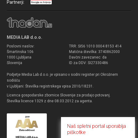
Partnerji:
MEDIA LAB d.o.o.
Poslovni naslov:
TRR: SI56 1010 0004 8153 414
Šmartinska 106
Matična številka: 3740862000
1000 Ljubljana
Davčni zavezanec: da
Slovenija
ID za DDV: SI27330486
Podjetje Media Lab d.o.o. je vpisano v sodni register pri Okrožnem
sodišču
v Ljubljani: Številka registrskega vpisa 2010/18231.
Licenca gospodarske zbornice Slovenije za prodajo potovanj.
Številka licence 1329 z dne 08.03.2012 za agenta.
Naš spletni portal uporablja
piškotke