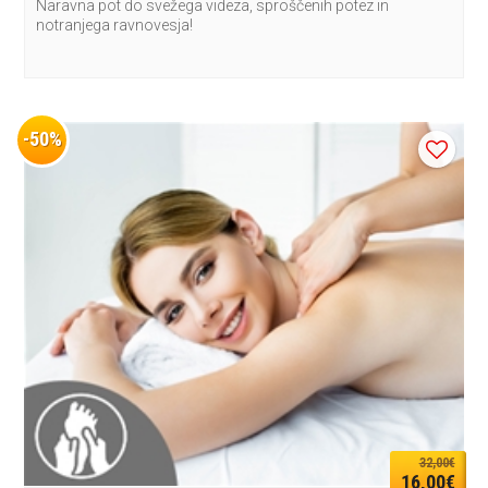
Naravna pot do svežega videza, sproščenih potez in
notranjega ravnovesja!
-50%
32,00€
16,00€