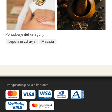
Ponudba je del kategorij:
Lepota in zdravje
Masaža
Omogočamo plačila s karticami