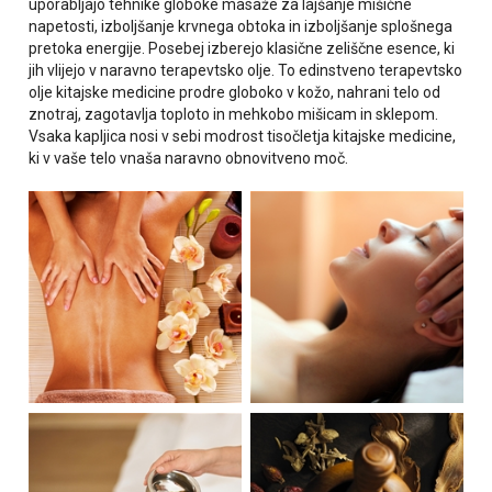
uporabljajo tehnike globoke masaže za lajšanje mišične
napetosti, izboljšanje krvnega obtoka in izboljšanje splošnega
pretoka energije. Posebej izberejo klasične zeliščne esence, ki
jih vlijejo v naravno terapevtsko olje. To edinstveno terapevtsko
olje kitajske medicine prodre globoko v kožo, nahrani telo od
znotraj, zagotavlja toploto in mehkobo mišicam in sklepom.
Vsaka kapljica nosi v sebi modrost tisočletja kitajske medicine,
ki v vaše telo vnaša naravno obnovitveno moč.