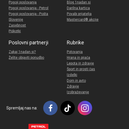
Pogoji poslovanja
Blog 1nadan.si
Pogoji poslovanja - Petrol
Darilna kartica
Pogoji poslovanja - Pošta
Povabi prijatelja
Slovenije
Mastercard® akcije
Zasebnost
Piškotki
Poslovni partnerji
Rubrike
Zakaj 1nadan.si?
Potovanja
Želite objaviti ponudbo
Hrana in pijača
Lepota in zdravje
Šport in prosti čas
Izdelki
Dom in avto
Zdravje
Izobraževanje
Spremljaj nas na: