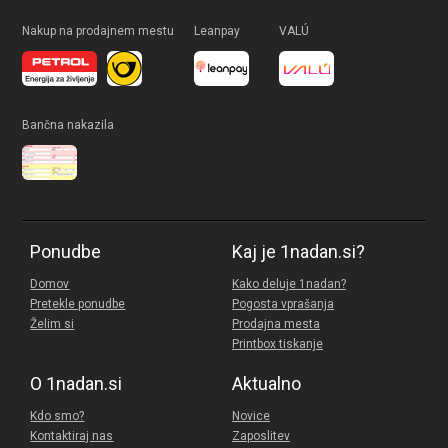
Nakup na prodajnem mestu
Leanpay
VALÚ
Bančna nakazila
Ponudbe
Kaj je 1nadan.si?
Domov
Kako deluje 1nadan?
Pretekle ponudbe
Pogosta vprašanja
Želim si
Prodajna mesta
Printbox tiskanje
O 1nadan.si
Aktualno
Kdo smo?
Novice
Kontaktiraj nas
Zaposlitev