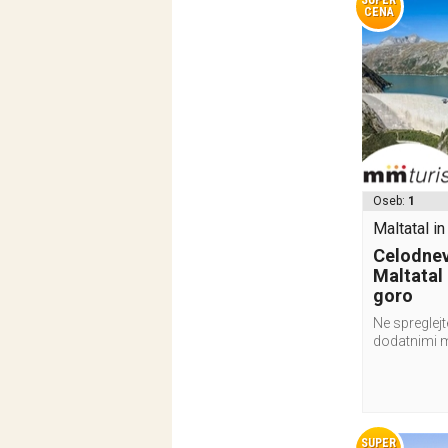
SUPER
CENA
Oseb:
1
Maltatal in
Celodnevn
Maltatal 
goro
Ne spreglejt
dodatnimi 
SUPER