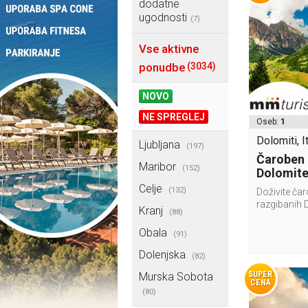
dodatne
ugodnosti
(7)
Vse aktivne
ponudbe
(3034)
NOVO
NE SPREGLEJ
Oseb:
1
Dolomiti, It
Ljubljana
(197)
Čaroben i
Maribor
(152)
Dolomite
Celje
(132)
Doživite čar
razgibanih 
Kranj
(88)
Obala
(91)
Dolenjska
(82)
SUPER
Murska Sobota
CENA
(80)