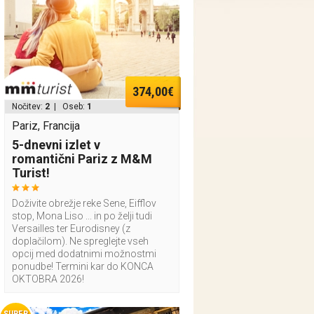
374,00€
Nočitev:
2
| Oseb:
1
Pariz, Francija
5-dnevni izlet v
romantični Pariz z M&M
Turist!
Doživite obrežje reke Sene, Eifflov
stop, Mona Liso ... in po želji tudi
Versailles ter Eurodisney (z
doplačilom). Ne spreglejte vseh
opcij med dodatnimi možnostmi
ponudbe! Termini kar do KONCA
OKTOBRA 2026!