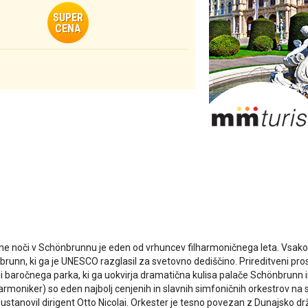
SUPER
CENA
ne noči v Schönbrunnu je eden od vrhuncev filharmoničnega leta. Vsako
runn, ki ga je UNESCO razglasil za svetovno dediščino. Prireditveni pros
i baročnega parka, ki ga uokvirja dramatična kulisa palače Schönbrunn in
armoniker) so eden najbolj cenjenih in slavnih simfoničnih orkestrov na 
e ustanovil dirigent Otto Nicolai. Orkester je tesno povezan z Dunajsko drž