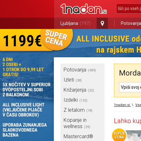
Ljubljana
(197)
Potovanja
Potovanja
(489)
Morda 
Izleti
(38)
Križarjenja
(32)
Izdelki
(132)
1nadan.si
\
Vse
Z letalom
(78)
Kopanje in
Lahko kup
wellness
(39)
SUPER
Mastercard®
CENA