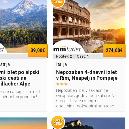
CENA
39,00€
274,00€
Nočitev:
2
| Oseb:
1
trija
Italija
i izlet po alpski
Nepozaben 4-dnevni izlet
ki cesti na
v Rim, Neapelj in Pompeje
illacher Alpe
Nepozaben izlet v zakladnice
e vseh opcij izleta med
evropske zgodovine in kulture! Ne
možnostmi ponudbe!
spreglejte vseh opcij med
dodatnimi možnostmi ponudbe.
SUPER
CENA