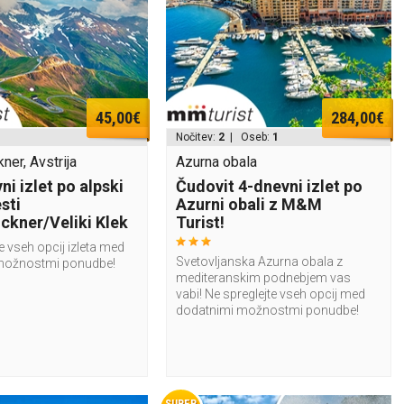
45,00€
284,00€
Nočitev:
2
| Oseb:
1
ner, Avstrija
Azurna obala
i izlet po alpski
Čudovit 4-dnevni izlet po
sti
Azurni obali z M&M
ckner/Veliki Klek
Turist!
e vseh opcij izleta med
Svetovljanska Azurna obala z
možnostmi ponudbe!
mediteranskim podnebjem vas
vabi! Ne spreglejte vseh opcij med
dodatnimi možnostmi ponudbe!