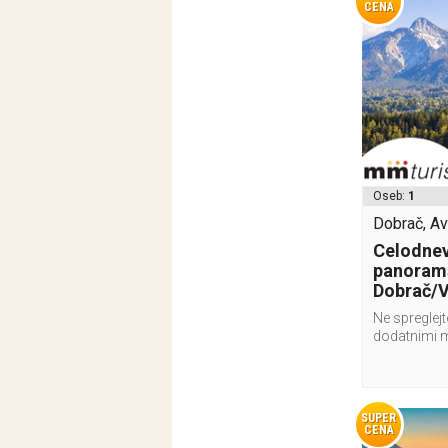
CENA
Oseb:
1
Dobrač, Avs
Celodnevn
panorams
Dobrač/V
Ne spreglejt
dodatnimi 
SUPER
CENA