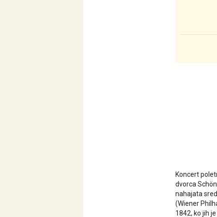
Koncert polet
dvorca Schönb
nahajata sred
(Wiener Philh
1842, ko jih j