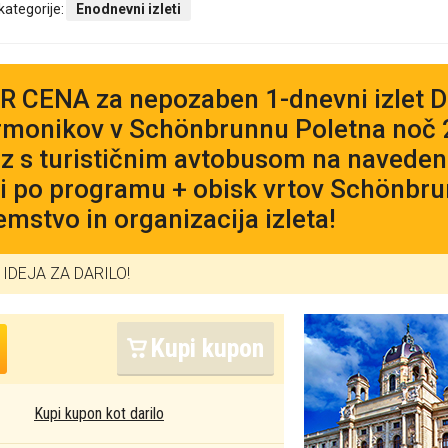
 kategorije:
Enodnevni izleti
 CENA za nepozaben 1-dnevni izlet D
rmonikov v Schönbrunnu Poletna noč 
z s turističnim avtobusom na navedeni 
i po programu + obisk vrtov Schönbrun
emstvo in organizacija izleta!
IDEJA ZA DARILO!
Kupi kupon
Kupi kupon kot darilo