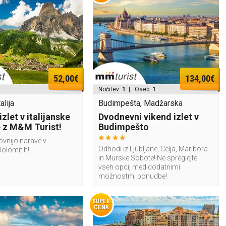
52,00€
134,00€
Nočitev:
1
| Oseb:
1
alija
Budimpešta, Madžarska
zlet v italijanske
Dvodnevni vikend izlet v
 z M&M Turist!
Budimpešto
ovnijo narave v
Odhodi iz Ljubljane, Celja, Maribora
Dolomitih!
in Murske Sobote! Ne spreglejte
vseh opcij med dodatnimi
možnostmi ponudbe!
SUPER
CENA