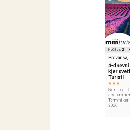
Nočitev:
2
| 
Provansa, 
4-dnevni 
kjer sve
Turist!
Ne spreglej
dodatnimi 
Termini ka
2026!