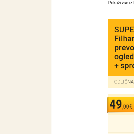
Prikaži vse iz
SUPER
Filha
prevo
ogled
+ spr
ODLIČNA 
49
,00€