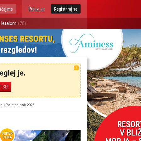
Prijavi se
ščaj me
Registriraj se
 letalom
(78)
X
glej je.
nnu Poletna noč 2026
SUPER
CENA