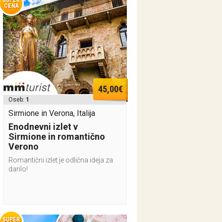
SUPER
CENA
45,00€
Oseb:
1
Sirmione in Verona, Italija
Enodnevni izlet v
Sirmione in romantično
Verono
Romantični izlet je odlična ideja za
darilo!
SUPER