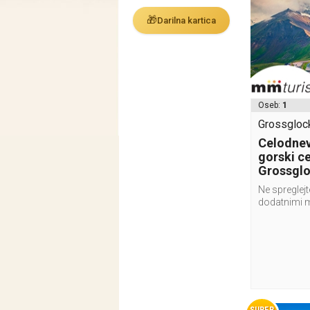
🎁
Darilna kartica
Oseb:
1
Grossglock
Celodnevn
gorski ce
Grossglo
Ne spreglejt
dodatnimi 