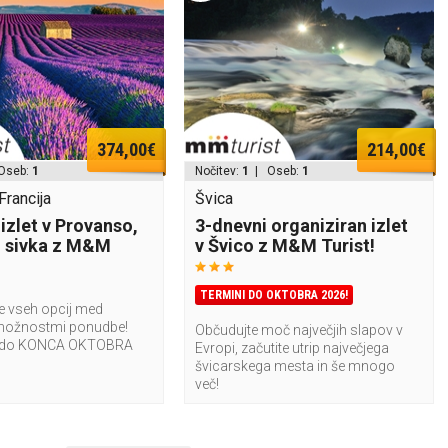
374,00€
214,00€
Oseb:
1
Nočitev:
1
| Oseb:
1
Francija
Švica
izlet v Provanso,
3-dnevni organiziran izlet
ti sivka z M&M
v Švico z M&M Turist!
TERMINI DO OKTOBRA 2026!
te vseh opcij med
možnostmi ponudbe!
Občudujte moč največjih slapov v
r do KONCA OKTOBRA
Evropi, začutite utrip največjega
švicarskega mesta in še mnogo
več!