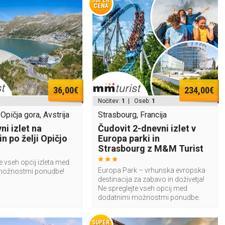
SUPER
CENA
36,00€
234,00€
Nočitev:
1
| Oseb:
1
 Opičja gora, Avstrija
Strasbourg, Francija
i izlet na
Čudovit 2-dnevni izlet v
in po želji Opičjo
Europa parki in
Strasbourg z M&M Turist
e vseh opcij izleta med
Europa Park – vrhunska evropska
možnostmi ponudbe!
destinacija za zabavo in doživetja!
Ne spreglejte vseh opcij med
dodatnimi možnostmi ponudbe.
SUPER