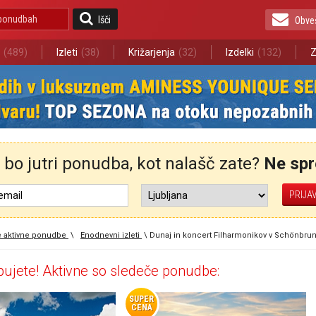
Išči
Obve
(489)
Izleti
(38)
Križarjenja
(32)
Izdelki
(132)
Z
bo jutri ponudba, kot nalašč zate?
Ne spre
 aktivne ponudbe
\
Enodnevni izleti
\
Dunaj in koncert Filharmonikov v Schönbru
ujete! Aktivne so sledeče ponudbe:
SUPER
CENA