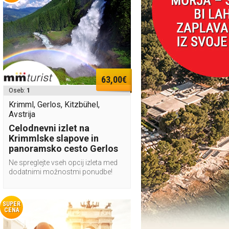
63,00€
Oseb:
1
Krimml, Gerlos, Kitzbühel,
Avstrija
Celodnevni izlet na
Krimmlske slapove in
panoramsko cesto Gerlos
Ne spreglejte vseh opcij izleta med
dodatnimi možnostmi ponudbe!
SUPER
CENA