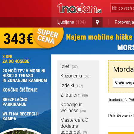
Ljubljana
(194)
Potovanja
Izleti
(37)
Morda 
Križarjenja
(32)
Izdelki
(127)
Z letalom
(80)
1nadan.si
\
Pot
Kopanje in
wellness
(38)
Prikaži vse iz
Mastercard®
dodatne
ugodnosti
(7)