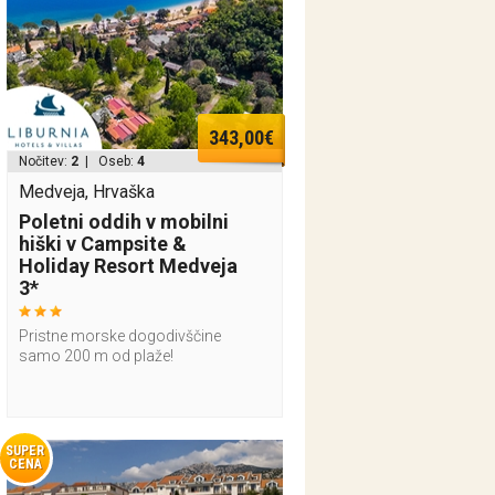
343,00€
Nočitev:
2
| Oseb:
4
Medveja, Hrvaška
Poletni oddih v mobilni
hiški v Campsite &
Holiday Resort Medveja
3*
Pristne morske dogodivščine
samo 200 m od plaže!
SUPER
CENA