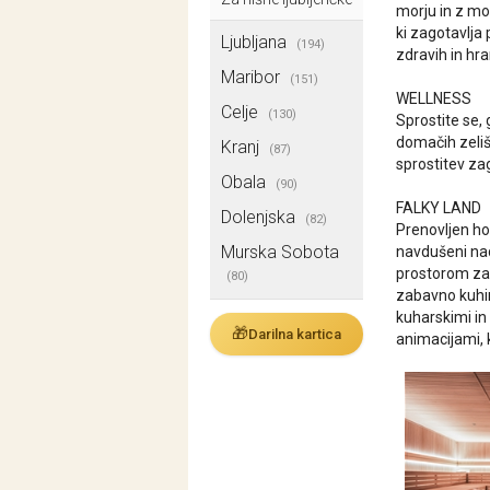
morju in z mo
ki zagotavlja
Ljubljana
(194)
zdravih in hra
Maribor
(151)
WELLNESS
Celje
(130)
Sprostite se,
domačih zeliš
Kranj
(87)
sprostitev zag
Obala
(90)
FALKY LAND
Dolenjska
(82)
Prenovljen ho
Murska Sobota
navdušeni na
prostorom za p
(80)
zabavno kuhin
kuharskimi in
🎁
Darilna kartica
animacijami, k