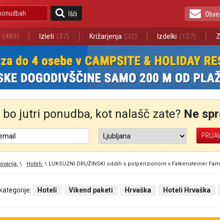
Išči
Obve
(489)
Izleti
(37)
Križarjenja
(32)
Izdelki
(127)
Z
bo jutri ponudba, kot nalašč zate?
Ne spre
ovanja
\
Hoteli
\
LUKSUZNI DRUŽINSKI oddih s polpenzionom v Falkensteiner Famil
 kategorije:
Hoteli
Vikend paketi
Hrvaška
Hoteli Hrvaška