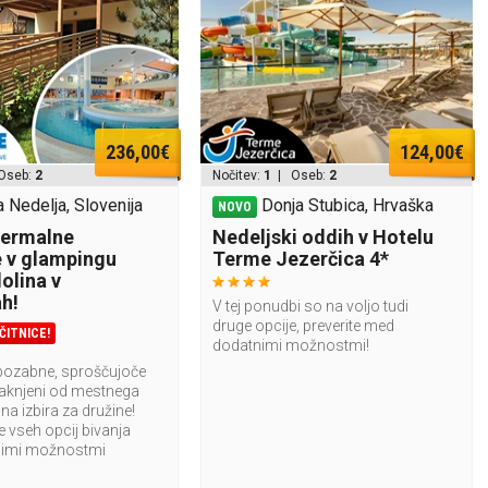
236,00€
124,00€
Oseb:
2
Nočitev:
1
| Oseb:
2
 Nedelja, Slovenija
Donja Stubica, Hrvaška
NOVO
termalne
Nedeljski oddih v Hotelu
e v glampingu
Terme Jezerčica 4*
olina v
h!
V tej ponudbi so na voljo tudi
druge opcije, preverite med
ČITNICE!
dodatnimi možnostmi!
epozabne, sproščujoče
aknjeni od mestnega
lna izbira za družine!
e vseh opcij bivanja
imi možnostmi