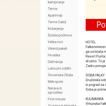
kampiranje
Terme
Apartmaji
Po
Terme Čatež
Križarjenja
Šolske počitnice
Velika noč
HOTEL
Falkensteiner
Vikend paketi
ga uvrščata me
Hrvaška
Resort Punta
družino. To j
Dalmacija
Zadru ponuja 
Luksuzni oddihi
Slovenska Obala
SOBA FALKY
Družinska sob
Metropole
in pograd za 
Narava in
Soba je prime
sprostitev
KULINARIKA
First minute
Vrhunska Falk
Za hišne ljubljenčke