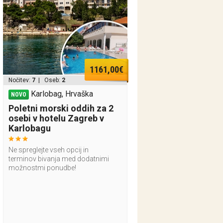
1161,00€
Nočitev:
7
| Oseb:
2
Karlobag, Hrvaška
NOVO
Poletni morski oddih za 2
osebi v hotelu Zagreb v
Karlobagu
Ne spreglejte vseh opcij in
terminov bivanja med dodatnimi
možnostmi ponudbe!