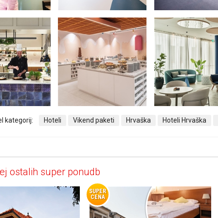
l kategorij:
Hoteli
Vikend paketi
Hrvaška
Hoteli Hrvaška
ej ostalih super ponudb
SUPER
CENA