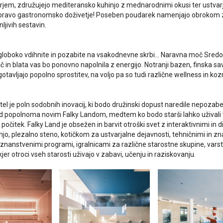
rjem, združujejo mediteransko kuhinjo z mednarodnimi okusi ter ustvarja
 pravo gastronomsko doživetje! Poseben poudarek namenjajo obrokom za na
nljivih sestavin.
 globoko vdihnite in pozabite na vsakodnevne skrbi… Naravna moč Sredo
č in blata vas bo ponovno napolnila z energijo. Notranji bazen, finska sa
otavljajo popolno sprostitev, na voljo pa so tudi različne wellness in koz
tel je poln sodobnih inovacij, ki bodo družinski dopust naredile nepozabe
d popolnoma novim Falky Landom, medtem ko bodo starši lahko uživali
očitek. Falky Land je obsežen in barvit otroški svet z interaktivnimi in d
jo, plezalno steno, kotičkom za ustvarjalne dejavnosti, tehničnimi in z
 znanstvenimi programi, igralnicami za različne starostne skupine, vars
jer otroci vseh starosti uživajo v zabavi, učenju in raziskovanju.