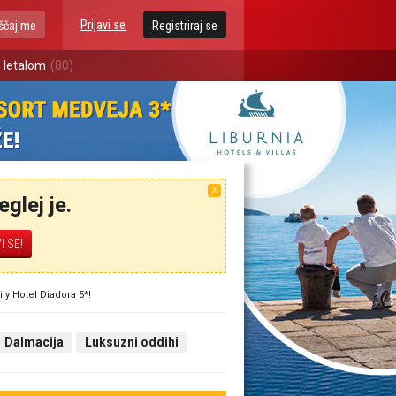
Prijavi se
ščaj me
Registriraj se
 letalom
(80)
X
glej je.
y Hotel Diadora 5*!
Dalmacija
Luksuzni oddihi