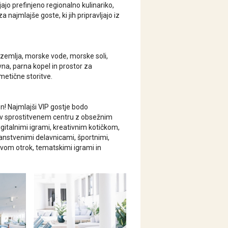
jo prefinjeno regionalno kulinariko,
jmlajše goste, ki jih pripravljajo iz
zemlja, morske vode, morske soli,
vna, parna kopel in prostor za
metične storitve.
n! Najmlajši VIP gostje bodo
 v sprostitvenem centru z obsežnim
igitalnimi igrami, kreativnim kotičkom,
nanstvenimi delavnicami, športnimi,
tvom otrok, tematskimi igrami in