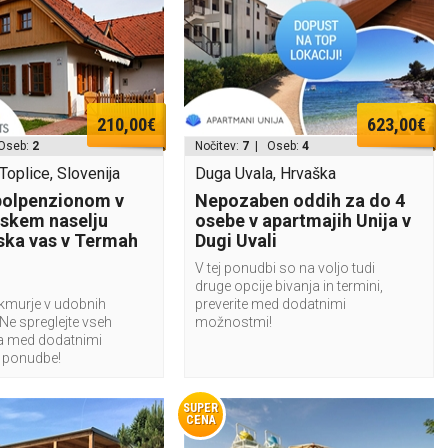
210,00€
623,00€
Oseb:
2
Nočitev:
7
| Oseb:
4
oplice, Slovenija
Duga Uvala, Hrvaška
polpenzionom v
Nepozaben oddih za do 4
skem naselju
osebe v apartmajih Unija v
ka vas v Termah
Dugi Uvali
V tej ponudbi so na voljo tudi
druge opcije bivanja in termini,
ekmurje v udobnih
preverite med dodatnimi
Ne spreglejte vseh
možnostmi!
ja med dodatnimi
 ponudbe!
SUPER
CENA