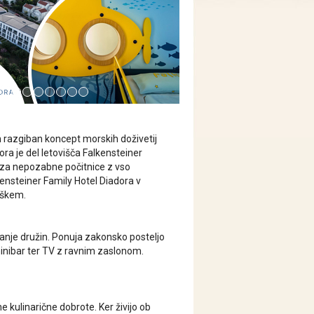
n razgiban koncept morskih doživetij
ora je del letovišča Falkensteiner
za nepozabne počitnice z vso
kensteiner Family Hotel Diadora v
aškem.
vanje družin. Ponuja zakonsko posteljo
minibar ter TV z ravnim zaslonom.
 kulinarične dobrote. Ker živijo ob