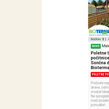
Nočitev:
2
| 
Mala
NOVO
Poletne 
počitnic
Sončna d
Bioterma
POLETNE PO
Preživite n
dneve, odm
vrveža! Idea
Ne spreglejt
med dodatn
ponudbe!