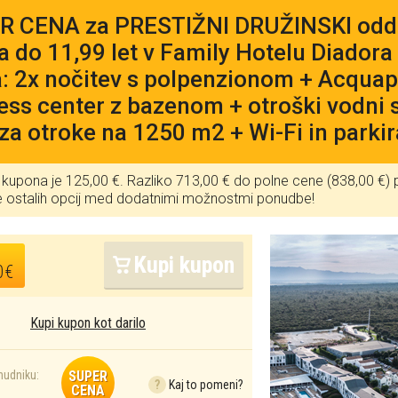
 CENA za PRESTIŽNI DRUŽINSKI oddih 
a do 11,99 let v Family Hotelu Diadora 5
: 2x nočitev s polpenzionom + Acquap
ess center z bazenom + otroški vodni 
za otroke na 1250 m2 + Wi-Fi in parkir
kupona je 125,00 €. Razliko 713,00 € do polne cene (838,00 €) 
te ostalih opcij med dodatnimi možnostmi ponudbe!
Kupi kupon
0€
Kupi kupon kot darilo
onudniku:
SUPER
?
Kaj to pomeni?
CENA