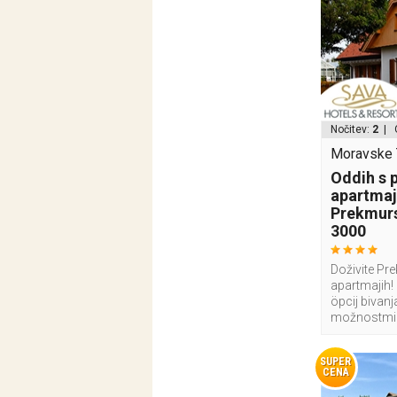
Nočitev:
2
| 
Moravske T
Oddih s 
apartmaj
Prekmurs
3000
Doživite Pr
apartmajih! 
öpcij bivan
možnostmi
SUPER
CENA