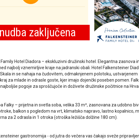
nudba zaključena
 Family Hotel Diadora – ekskluzivni družinski hotel. Elegantna zasnova i
d najbolj vznemirljive kraje na jadranski obali. Hotel Falkensteiner Diad
 Skala in se nahaja na čudovitem, odmaknjenem polotoku, ustvarjenem 
e kraj za mlade in odrasle goste, kjer imajo dojenčki poseben pomen. Fal
najboljše pogoje za sproščujoče in doživete družinske počitnice na Hrv
a Falky – prijetna in svetla soba, velika 33 m², zasnovana za udobno bi
otroke, balkon s pogledom na vrt, klimatsko napravo, lastno kopalnico, 
rna za 2 odrasla in 1 otroka (otroška ležišča dolžine 180 cm).
ensteiner gastronomija - od jutra do večera vas čakajo sveže pripravljene