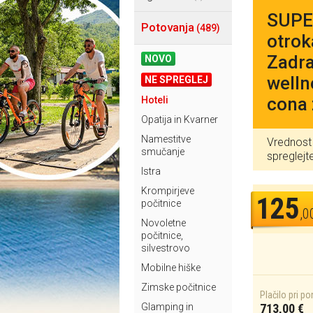
SUPER
Potovanja
(489)
otrok
Zadra
NOVO
welln
NE SPREGLEJ
cona 
Hoteli
Opatija in Kvarner
Namestitve
Vrednost 
smučanje
spreglej
Istra
Krompirjeve
125
počitnice
,0
Novoletne
počitnice,
silvestrovo
Mobilne hiške
Zimske počitnice
Plačilo pri p
Glamping in
713,00 €