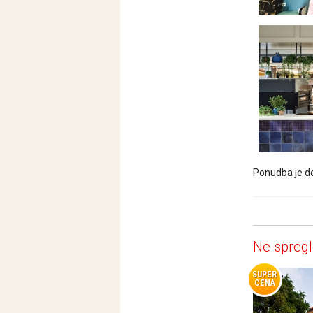
Ponudba je de
Ne spregl
SUPER
CENA