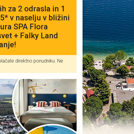
za 2 odrasla in 1
* v naselju v bližini
ura SPA Flora
svet + Falky Land
anje!
plačate direktno ponudniku. Ne