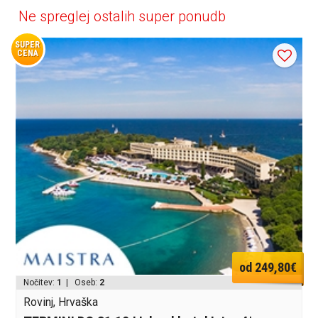
Ne spreglej ostalih super ponudb
SUPER
CENA
od 249,80€
Nočitev:
1
| Oseb:
2
Rovinj, Hrvaška