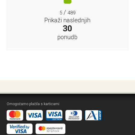
/
5
489
Prikaži naslednjih
30
ponudb
Omogočamo plačila s karticami