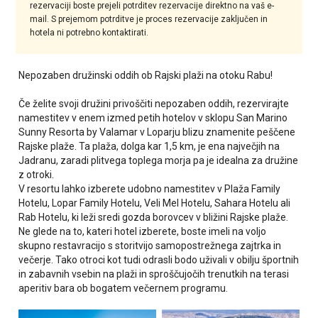
rezervaciji boste prejeli potrditev rezervacije direktno na vaš e-
mail. S prejemom potrditve je proces rezervacije zaključen in
hotela ni potrebno kontaktirati.
Nepozaben družinski oddih ob Rajski plaži na otoku Rabu!
Če želite svoji družini privoščiti nepozaben oddih, rezervirajte
namestitev v enem izmed petih hotelov v sklopu San Marino
Sunny Resorta by Valamar v Loparju blizu znamenite peščene
Rajske plaže. Ta plaža, dolga kar 1,5 km, je ena največjih na
Jadranu, zaradi plitvega toplega morja pa je idealna za družine
z otroki.
V resortu lahko izberete udobno namestitev v Plaža Family
Hotelu, Lopar Family Hotelu, Veli Mel Hotelu, Sahara Hotelu ali
Rab Hotelu, ki leži sredi gozda borovcev v bližini Rajske plaže.
Ne glede na to, kateri hotel izberete, boste imeli na voljo
skupno restavracijo s storitvijo samopostrežnega zajtrka in
večerje. Tako otroci kot tudi odrasli bodo uživali v obilju športnih
in zabavnih vsebin na plaži in sproščujočih trenutkih na terasi
aperitiv bara ob bogatem večernem programu.