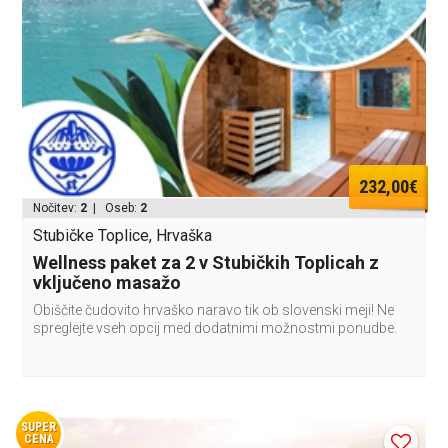
232,00€
Nočitev:
2
| Oseb:
2
Stubičke Toplice, Hrvaška
Wellness paket za 2 v Stubičkih Toplicah z
vključeno masažo
Obiščite čudovito hrvaško naravo tik ob slovenski meji! Ne
spreglejte vseh opcij med dodatnimi možnostmi ponudbe.
SUPER
CENA