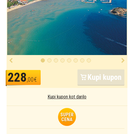
228
Kupi kupon
,00€
Kupi kupon kot darilo
SUPER
CENA