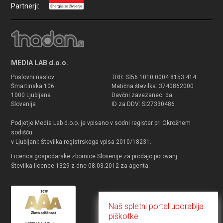
Partnerji:
MEDIA LAB d.o.o.
Poslovni naslov:
TRR: SI56 1010 0004 8153 414
Šmartinska 106
Matična številka: 3740862000
1000 Ljubljana
Davčni zavezanec: da
Slovenija
ID za DDV: SI27330486
Podjetje Media Lab d.o.o. je vpisano v sodni register pri Okrožnem
sodišču
v Ljubljani: Številka registrskega vpisa 2010/18231.
Licenca gospodarske zbornice Slovenije za prodajo potovanj.
Številka licence 1329 z dne 08.03.2012 za agenta.
Naš spletni portal uporablja
piškotke