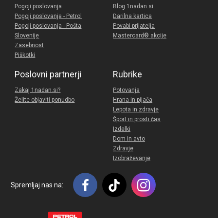
Pogoji poslovanja
Blog 1nadan.si
Pogoji poslovanja - Petrol
Darilna kartica
Pogoji poslovanja - Pošta
Povabi prijatelja
Slovenije
Mastercard® akcije
Zasebnost
Piškotki
Poslovni partnerji
Rubrike
Zakaj 1nadan.si?
Potovanja
Želite objaviti ponudbo
Hrana in pijača
Lepota in zdravje
Šport in prosti čas
Izdelki
Dom in avto
Zdravje
Izobraževanje
Spremljaj nas na: