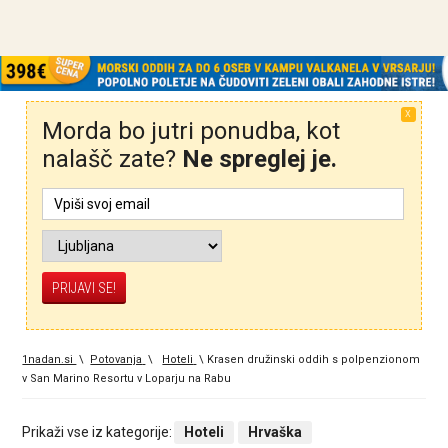
X
Morda bo jutri ponudba, kot
nalašč zate?
Ne spreglej je.
1nadan.si
\
Potovanja
\
Hoteli
\
Krasen družinski oddih s polpenzionom
v San Marino Resortu v Loparju na Rabu
Prikaži vse iz kategorije:
Hoteli
Hrvaška