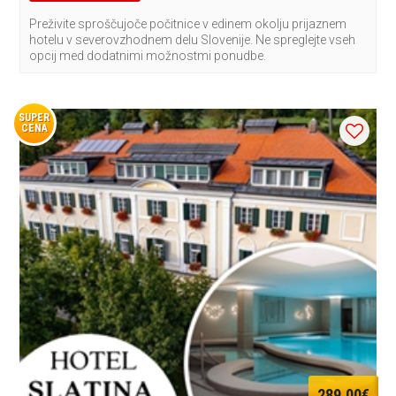
Preživite sproščujoče počitnice v edinem okolju prijaznem
hotelu v severovzhodnem delu Slovenije. Ne spreglejte vseh
opcij med dodatnimi možnostmi ponudbe.
SUPER
CENA
289,00€