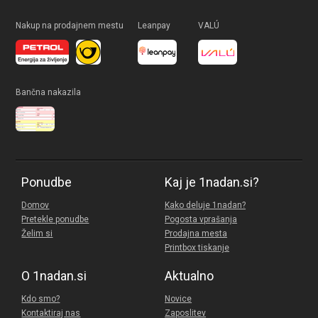
Nakup na prodajnem mestu
Leanpay
VALÚ
Bančna nakazila
Ponudbe
Kaj je 1nadan.si?
Domov
Kako deluje 1nadan?
Pretekle ponudbe
Pogosta vprašanja
Želim si
Prodajna mesta
Printbox tiskanje
O 1nadan.si
Aktualno
Kdo smo?
Novice
Kontaktiraj nas
Zaposlitev