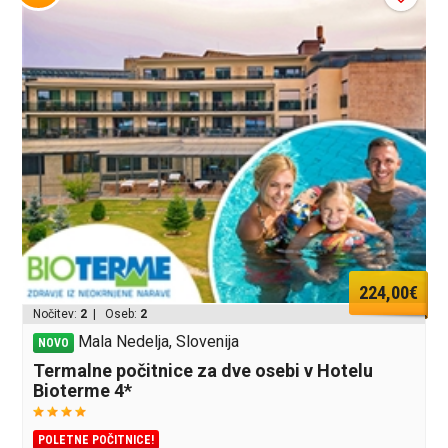
224,00€
Nočitev:
2
| Oseb:
2
Mala Nedelja, Slovenija
NOVO
Termalne počitnice za dve osebi v Hotelu
Bioterme 4*
POLETNE POČITNICE!