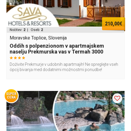
210,00€
Nočitev:
2
| Oseb:
2
Moravske Toplice, Slovenija
Oddih s polpenzionom v apartmajskem
naselju Prekmurska vas v Termah 3000
Doživite Prekmurje v udobnih apartmajih! Ne spreglejte vseh
öpcij bivanja med dodatnimi možnostmi ponudbe!
SUPER
CENA