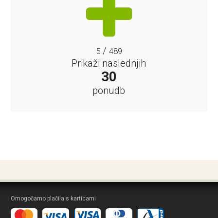
/
5
489
Prikaži naslednjih
30
ponudb
Omogočamo plačila s karticami