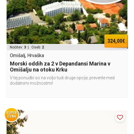
324,00€
Nočitev:
3
| Oseb:
2
Omišalj, Hrvaška
Morski oddih za 2 v Depandansi Marina v
Omišalju na otoku Krku
V tej ponudbi so na voljo tudi druge opcije, preverite med
dodatnimi možnostmi!
SUPER
CENA