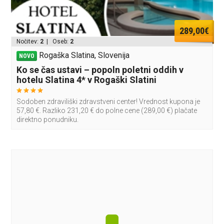
289,00€
Nočitev:
2
| Oseb:
2
Rogaška Slatina, Slovenija
NOVO
Ko se čas ustavi – popoln poletni oddih v
hotelu Slatina 4* v Rogaški Slatini
Sodoben zdraviliški zdravstveni center! Vrednost kupona je
57,80 €. Razliko 231,20 € do polne cene (289,00 €) plačate
direktno ponudniku.