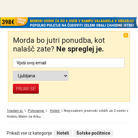
X
Morda bo jutri ponudba, kot
nalašč zate?
Ne spreglej je.
1nadan.si
\
Potovanja
\
Hoteli
\
Nepozaben jesenski oddih za 2 osebi v
Hotelu Malin na Krku
Prikaži vse iz kategorije:
Hoteli
Šolske počitnice