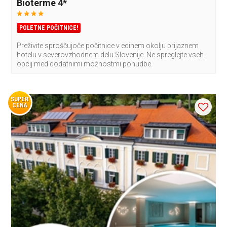
Bioterme 4*
POLETNE POČITNICE!
Preživite sproščujoče počitnice v edinem okolju prijaznem
hotelu v severovzhodnem delu Slovenije. Ne spreglejte vseh
opcij med dodatnimi možnostmi ponudbe.
SUPER
CENA