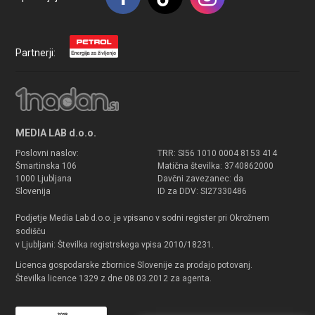
Partnerji:
MEDIA LAB d.o.o.
Poslovni naslov:
TRR: SI56 1010 0004 8153 414
Šmartinska 106
Matična številka: 3740862000
1000 Ljubljana
Davčni zavezanec: da
Slovenija
ID za DDV: SI27330486
Podjetje Media Lab d.o.o. je vpisano v sodni register pri Okrožnem
sodišču
v Ljubljani: Številka registrskega vpisa 2010/18231.
Licenca gospodarske zbornice Slovenije za prodajo potovanj.
Številka licence 1329 z dne 08.03.2012 za agenta.