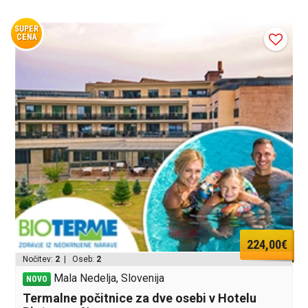
SUPER
CENA
224,00€
Nočitev:
2
| Oseb:
2
Mala Nedelja, Slovenija
NOVO
Termalne počitnice za dve osebi v Hotelu