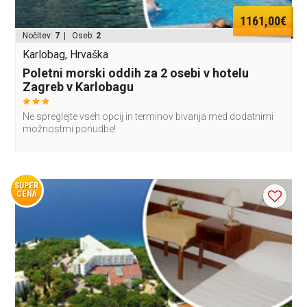
1161,00€
Nočitev:
7
| Oseb:
2
Karlobag, Hrvaška
Poletni morski oddih za 2 osebi v hotelu
Zagreb v Karlobagu
Ne spreglejte vseh opcij in terminov bivanja med dodatnimi
možnostmi ponudbe!
SUPER
CENA