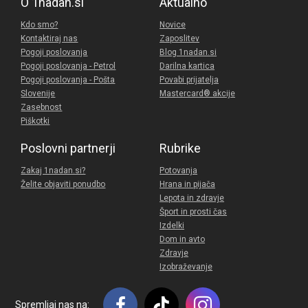
O 1nadan.si
Aktualno
Kdo smo?
Novice
Kontaktiraj nas
Zaposlitev
Pogoji poslovanja
Blog 1nadan.si
Pogoji poslovanja - Petrol
Darilna kartica
Pogoji poslovanja - Pošta
Povabi prijatelja
Slovenije
Mastercard® akcije
Zasebnost
Piškotki
Poslovni partnerji
Rubrike
Zakaj 1nadan.si?
Potovanja
Želite objaviti ponudbo
Hrana in pijača
Lepota in zdravje
Šport in prosti čas
Izdelki
Dom in avto
Zdravje
Izobraževanje
Spremljaj nas na: