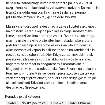
ur na leto, zaradi blage klime in vegetacije pa je bila v 19. st.
razglašena za idelaen kraj za zdravstveni turizem. Do mosta in
letališča je oddaljena cca 15 km in je še danes izjemno
priljubljeno letovišče in kraj, kjer najdete svoj mir...
Malinska je tudi popolna destinacija za vse ljubitelje aktivnosti
na prostem. Zaradi svojega položaja in blage sredozemske
klime je skozi vse leto primerna za tek. Ozke steze ob morju,
majhne uvale in skrite plaže, številne makadamske in stare
poti, bujno rastlinje in sredozemska klima, stoletni hrasti in
oljke, nezahtevni vzponi in dolžine so popolna kombinacija in
recept za nepozaben trail. Otok Krk je zaradi mikroklimatskih
posebnosti idealen za športne aktivnosti na čistem zraku,
bogatem za aerosoli in obogatenem z aromatskim in
blagodejnim vplivom sredozemske flore. Bivanje na otoku in v
Run friendly hotelu Malin je idealen paket izkušenj za tekače
vseh stopenj pripravljenosti, pa tudi za vse druge goste, željne
aktivnih doživetij Krka kot otoka vitalnosti in edinstvene
destinacije v Sredozemlju.
Ponudba je del kategorij:
Hoteli
Šolske počitnice
Hrvaška
Hoteli Hrvaška