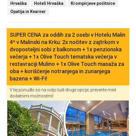
Hrvaška
Hoteli Hrvaška
Krompirjeve počitnice
Opatija in Kvarner
SUPER CENA za oddih za 2 osebi v Hotelu Malin
4* v Malinski na Krku: 2x nočitev z zajtrkom v
dvoposteljni sobi z balkonom + 1x penzionska
večerja + 1x Olive Touch tematska večerja v
restavraciji Mulino + 1x Olive Touch masaža za
oba + koriščenje notranjega in zunanjega
bazena + Wi-Fi!
V tej ponudbi so na voljo tudi druge opcije, preverite med
dodatnimi možnostmi!