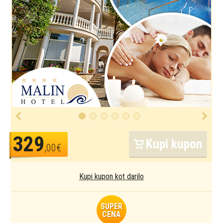
329
Kupi kupon
,00€
Kupi kupon kot darilo
SUPER
CENA