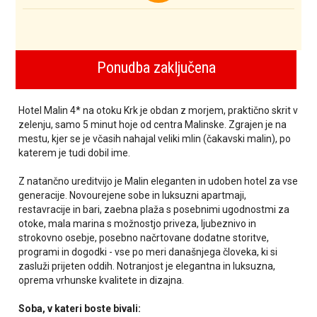
Ponudba zaključena
Hotel Malin 4* na otoku Krk je obdan z morjem, praktično skrit v
zelenju, samo 5 minut hoje od centra Malinske. Zgrajen je na
mestu, kjer se je včasih nahajal veliki mlin (čakavski malin), po
katerem je tudi dobil ime.
Z natančno ureditvijo je Malin eleganten in udoben hotel za vse
generacije. Novourejene sobe in luksuzni apartmaji,
restavracije in bari, zaebna plaža s posebnimi ugodnostmi za
otoke, mala marina s možnostjo priveza, ljubeznivo in
strokovno osebje, posebno načrtovane dodatne storitve,
programi in dogodki - vse po meri današnjega človeka, ki si
zasluži prijeten oddih. Notranjost je elegantna in luksuzna,
oprema vrhunske kvalitete in dizajna.
Soba, v kateri boste bivali: