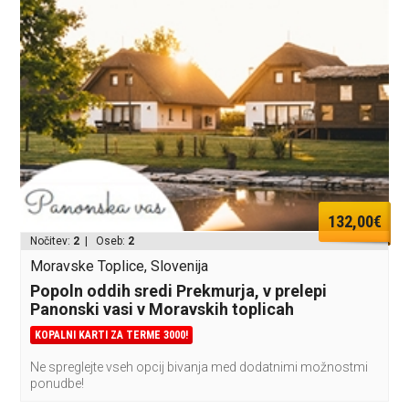
132,00€
Nočitev:
2
| Oseb:
2
Moravske Toplice, Slovenija
Popoln oddih sredi Prekmurja, v prelepi
Panonski vasi v Moravskih toplicah
KOPALNI KARTI ZA TERME 3000!
Ne spreglejte vseh opcij bivanja med dodatnimi možnostmi
ponudbe!