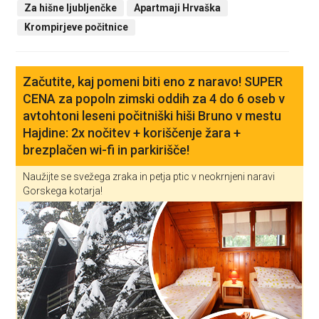
Za hišne ljubljenčke
Apartmaji Hrvaška
Krompirjeve počitnice
Začutite, kaj pomeni biti eno z naravo! SUPER
CENA za popoln zimski oddih za 4 do 6 oseb v
avtohtoni leseni počitniški hiši Bruno v mestu
Hajdine: 2x nočitev + koriščenje žara +
brezplačen wi-fi in parkirišče!
Naužijte se svežega zraka in petja ptic v neokrnjeni naravi
Gorskega kotarja!