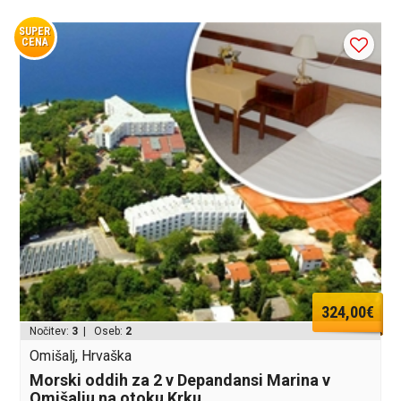
SUPER
CENA
324,00€
Nočitev:
3
| Oseb:
2
Omišalj, Hrvaška
Morski oddih za 2 v Depandansi Marina v
Omišalju na otoku Krku