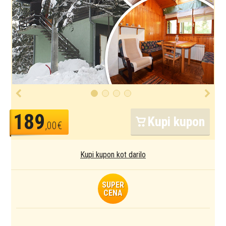
189
Kupi kupon
,00€
Kupi kupon kot darilo
SUPER
CENA