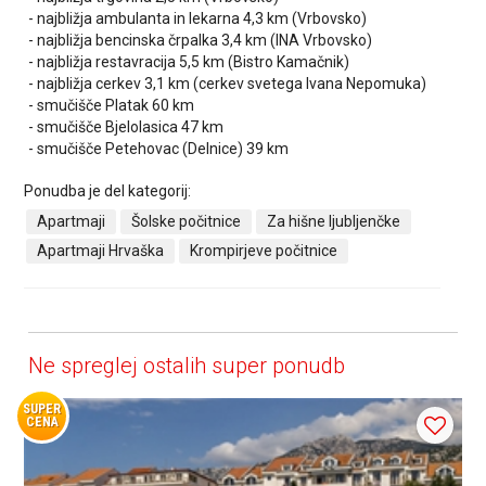
- najbližja ambulanta in lekarna 4,3 km (Vrbovsko)
- najbližja bencinska črpalka 3,4 km (INA Vrbovsko)
- najbližja restavracija 5,5 km (Bistro Kamačnik)
- najbližja cerkev 3,1 km (cerkev svetega Ivana Nepomuka)
- smučišče Platak 60 km
- smučišče Bjelolasica 47 km
- smučišče Petehovac (Delnice) 39 km
Ponudba je del kategorij:
Apartmaji
Šolske počitnice
Za hišne ljubljenčke
Apartmaji Hrvaška
Krompirjeve počitnice
Ne spreglej ostalih super ponudb
SUPER
CENA