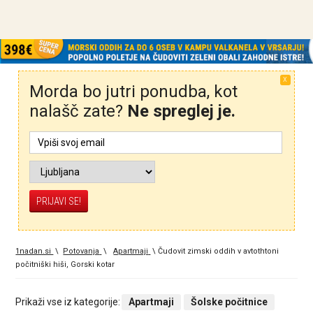
X
Morda bo jutri ponudba, kot
nalašč zate?
Ne spreglej je.
1nadan.si
\
Potovanja
\
Apartmaji
\
Čudovit zimski oddih v avtothtoni
počitniški hiši, Gorski kotar
Prikaži vse iz kategorije:
Apartmaji
Šolske počitnice