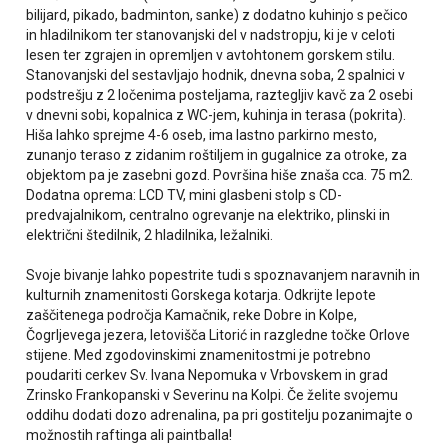
bilijard, pikado, badminton, sanke) z dodatno kuhinjo s pečico
in hladilnikom ter stanovanjski del v nadstropju, ki je v celoti
lesen ter zgrajen in opremljen v avtohtonem gorskem stilu.
Stanovanjski del sestavljajo hodnik, dnevna soba, 2 spalnici v
podstrešju z 2 ločenima posteljama, raztegljiv kavč za 2 osebi
v dnevni sobi, kopalnica z WC-jem, kuhinja in terasa (pokrita).
Hiša lahko sprejme 4-6 oseb, ima lastno parkirno mesto,
zunanjo teraso z zidanim roštiljem in gugalnice za otroke, za
objektom pa je zasebni gozd. Površina hiše znaša cca. 75 m2.
Dodatna oprema: LCD TV, mini glasbeni stolp s CD-
predvajalnikom, centralno ogrevanje na elektriko, plinski in
električni štedilnik, 2 hladilnika, ležalniki.
Svoje bivanje lahko popestrite tudi s spoznavanjem naravnih in
kulturnih znamenitosti Gorskega kotarja. Odkrijte lepote
zaščitenega področja Kamačnik, reke Dobre in Kolpe,
Čogrljevega jezera, letovišča Litorić in razgledne točke Orlove
stijene. Med zgodovinskimi znamenitostmi je potrebno
poudariti cerkev Sv. Ivana Nepomuka v Vrbovskem in grad
Zrinsko Frankopanski v Severinu na Kolpi. Če želite svojemu
oddihu dodati dozo adrenalina, pa pri gostitelju pozanimajte o
možnostih raftinga ali paintballa!