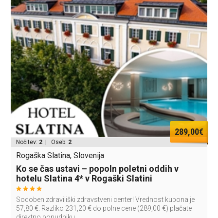
289,00€
Nočitev:
2
| Oseb:
2
Rogaška Slatina, Slovenija
Ko se čas ustavi – popoln poletni oddih v
hotelu Slatina 4* v Rogaški Slatini
Sodoben zdraviliški zdravstveni center! Vrednost kupona je
57,80 €. Razliko 231,20 € do polne cene (289,00 €) plačate
direktno ponudniku.