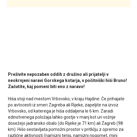
Preživite nepozaben oddih z družino ali prijatelji v
neokrnjeni naravi Gorskega kotarja, v počitniški hiši Bruno!
Začutite, kaj pomeni biti eno z naravo!
Hiša stoji nad mestom Vrbovsko, v kraju Hajdine. Če prihajate
po avtocesti iz smeri Zagreba ali Rijeke, zapeljite na izvoz
Vrbovsko, od katerega je hiša oddaljena le 6 km. Zaradi
edinstvenega položaja lahko gostje v manj kot uri vožnje
dosežejo jadransko obalo (do Rijeke je 71 km) ali Zagreb (98
km).
Hišo sestavljata pomožni prostor v pritličju z opremo za
različne aktivnosti (namizni tenis, namizni nogomet, mini