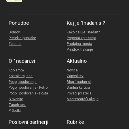
Ponudbe
Kaj je 1nadan.si?
Domov
Kako deluje 1nadan?
Pretekle ponudbe
Pogosta vprašanja
Želim si
Prodajna mesta
Printbox tiskanje
O 1nadan.si
Aktualno
Kdo smo?
Novice
Kontaktiraj nas
Zaposlitev
Pogoji poslovanja
Blog 1nadan.si
Pogoji poslovanja - Petrol
Darilna kartica
Pogoji poslovanja - Pošta
Povabi prijatelja
Slovenije
Mastercard® akcije
Zasebnost
Piškotki
Poslovni partnerji
Rubrike