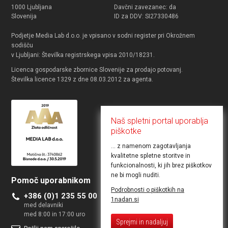
1000 Ljubljana
Davčni zavezanec: da
Slovenija
ID za DDV: SI27330486
Podjetje Media Lab d.o.o. je vpisano v sodni register pri Okrožnem
sodišču
v Ljubljani: Številka registrskega vpisa 2010/18231.
Licenca gospodarske zbornice Slovenije za prodajo potovanj.
Številka licence 1329 z dne 08.03.2012 za agenta.
Naš spletni portal uporablja
piškotke
... z namenom zagotavljanja
kvalitetne spletne storitve in
funkcionalnosti, ki jih brez piškotkov
ne bi mogli nuditi.
Pomoč uporabnikom
Želite objaviti ponudbo
Podrobnosti o piškotkih na
+386 (0)1 235 55 00
Kontakt za poslovne uporabnike
1nadan.si
med delavniki
med 8:00 in 17:00 uro
Sprejmi in nadaljuj