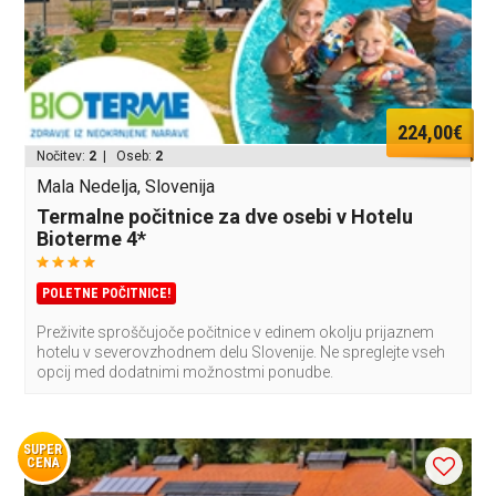
224,00€
Nočitev:
2
| Oseb:
2
Mala Nedelja, Slovenija
Termalne počitnice za dve osebi v Hotelu
Bioterme 4*
POLETNE POČITNICE!
Preživite sproščujoče počitnice v edinem okolju prijaznem
hotelu v severovzhodnem delu Slovenije. Ne spreglejte vseh
opcij med dodatnimi možnostmi ponudbe.
SUPER
CENA