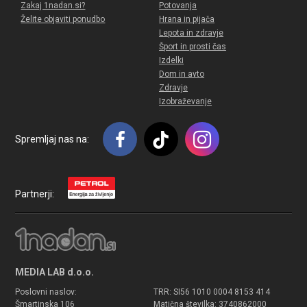
Zakaj 1nadan.si?
Potovanja
Želite objaviti ponudbo
Hrana in pijača
Lepota in zdravje
Šport in prosti čas
Izdelki
Dom in avto
Zdravje
Izobraževanje
Spremljaj nas na:
Partnerji:
MEDIA LAB d.o.o.
Poslovni naslov:
TRR: SI56 1010 0004 8153 414
Šmartinska 106
Matična številka: 3740862000