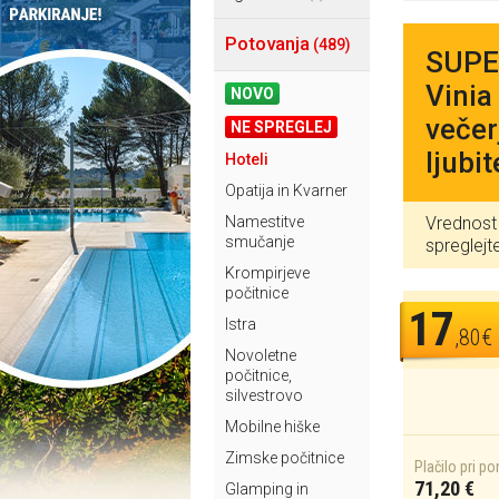
Potovanja
(489)
SUPER
Vinia
NOVO
večerj
NE SPREGLEJ
ljubi
Hoteli
Opatija in Kvarner
Namestitve
Vrednost 
smučanje
spreglej
Krompirjeve
počitnice
17
Istra
,80€
Novoletne
počitnice,
silvestrovo
Mobilne hiške
Zimske počitnice
Plačilo pri p
71,20 €
Glamping in