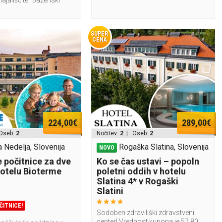
SUPER
CENA
224,00€
289,00€
Oseb:
2
Nočitev:
2
| Oseb:
2
 Nedelja, Slovenija
Rogaška Slatina, Slovenija
NOVO
 počitnice za dve
Ko se čas ustavi – popoln
Hotelu Bioterme
poletni oddih v hotelu
Slatina 4* v Rogaški
Slatini
ČITNICE!
Sodoben zdraviliški zdravstveni
center! Vrednost kupona je 57,80