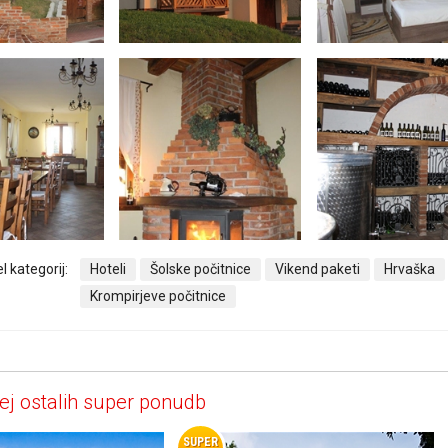
l kategorij:
Hoteli
Šolske počitnice
Vikend paketi
Hrvaška
Krompirjeve počitnice
ej ostalih super ponudb
SUPER