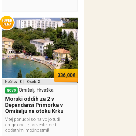
SUPER
CENA
336,00€
Nočitev:
3
| Oseb:
2
Omišalj, Hrvaška
NOVO
Morski oddih za 2 v
Depandansi Primorka v
Omišalju na otoku Krku
V tej ponudbi so na voljo tudi
druge opcije, preverite med
dodatnimi možnostmi!