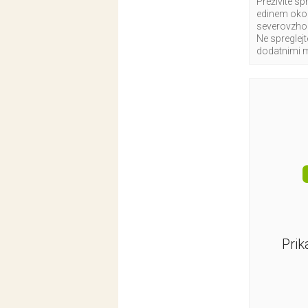
Preživite sp
edinem okol
severovzhod
Ne spreglej
dodatnimi 
Prik