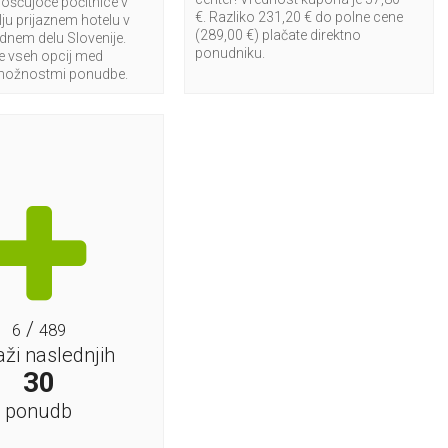
roščujoče počitnice v
€. Razliko 231,20 € do polne cene
ju prijaznem hotelu v
(289,00 €) plačate direktno
nem delu Slovenije.
ponudniku.
te vseh opcij med
možnostmi ponudbe.
/
6
489
aži naslednjih
30
ponudb