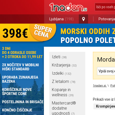
Ljubljana
(198)
Potovanja
Izleti
(38)
Morda 
Križarjenja
(32)
Izdelki
(132)
Z letalom
(78)
1nadan.si
\
Pot
Kopanje in
wellness
(39)
Prikaži vse iz
Mastercard®
Krompirjev
dodatne
ugodnosti
(7)