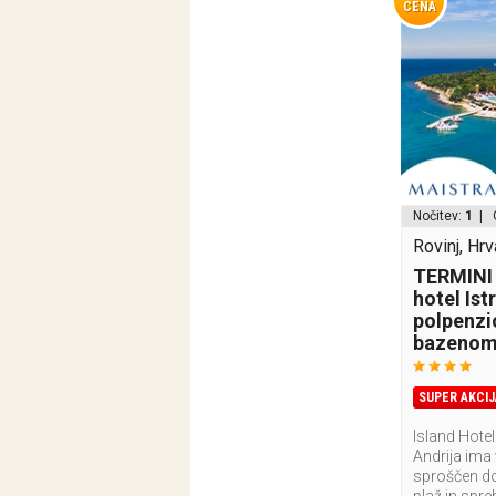
CENA
Nočitev:
1
| 
Rovinj, Hr
TERMINI 
hotel Istr
polpenzi
bazenom 
SUPER AKCIJ
Island Hotel
Andrija ima 
sproščen do
plaž in spre