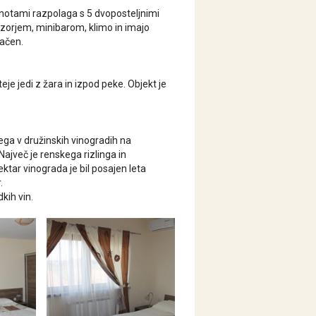
enotami razpolaga s 5 dvoposteljnimi
izorjem, minibarom, klimo in imajo
lačen.
eje jedi z žara in izpod peke. Objekt je
nega v družinskih vinogradih na
Največ je renskega rizlinga in
tar vinograda je bil posajen leta
.
kih vin.