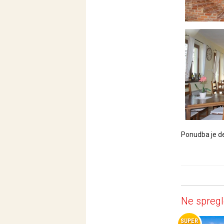
Ponudba je de
Ne spregl
SUPER