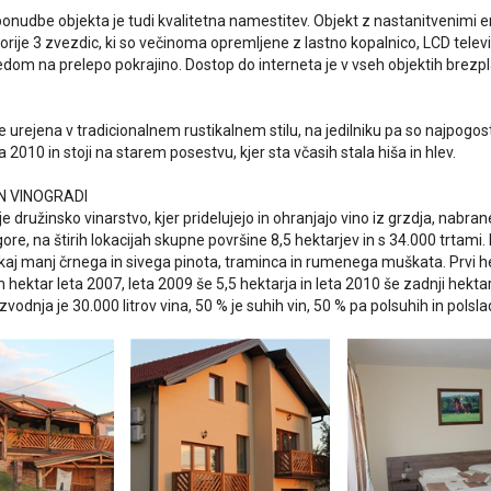
ponudbe objekta je tudi kvalitetna namestitev. Objekt z nastanitvenimi 
rije 3 zvezdic, ki so večinoma opremljene z lastno kopalnico, LCD telev
edom na prelepo pokrajino. Dostop do interneta je v vseh objektih brezp
e urejena v tradicionalnem rustikalnem stilu, na jedilniku pa so najpogost
ta 2010 in stoji na starem posestvu, kjer sta včasih stala hiša in hlev.
N VINOGRADI
je družinsko vinarstvo, kjer pridelujejo in ohranjajo vino iz grzdja, nabra
ore, na štirih lokacijah skupne površine 8,5 hektarjev in s 34.000 trtami. 
kaj manj črnega in sivega pinota, traminca in rumenega muškata. Prvi hek
hektar leta 2007, leta 2009 še 5,5 hektarja in leta 2010 še zadnji hektar
vodnja je 30.000 litrov vina, 50 % je suhih vin, 50 % pa polsuhih in polslad