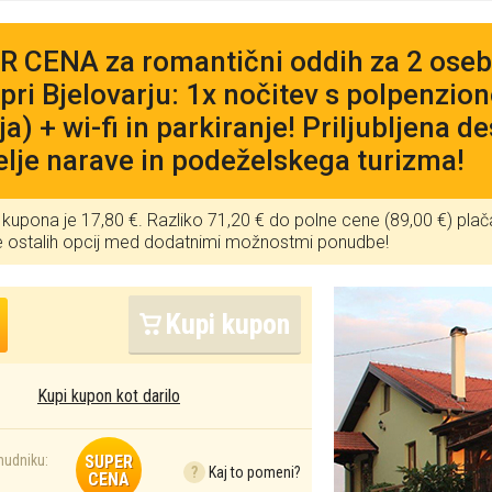
 CENA za romantični oddih za 2 oseb
 pri Bjelovarju: 1x nočitev s polpenzion
a) + wi-fi in parkiranje! Priljubljena de
telje narave in podeželskega turizma!
kupona je 17,80 €. Razliko 71,20 € do polne cene (89,00 €) plač
te ostalih opcij med dodatnimi možnostmi ponudbe!
Kupi kupon
Kupi kupon kot darilo
onudniku:
SUPER
?
Kaj to pomeni?
CENA