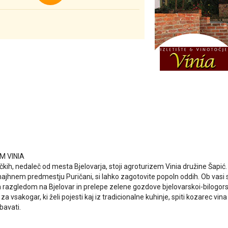
M VINIA
ičkih, nedaleč od mesta Bjelovarja, stoji agroturizem Vinia družine Šapić
ajhnem predmestju Puričani, si lahko zagotovite popoln oddih. Ob vasi s
azgledom na Bjelovar in prelepe zelene gozdove bjelovarskoi-bilogorsk
za vsakogar, ki želi pojesti kaj iz tradicionalne kuhinje, spiti kozarec vin
bavati.