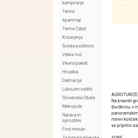
kampiranje
Terme
Apartmaji
Terme Čatež
Križarjenja
Šolske počitnice
Velika noč
Vikend paketi
Hrvaška
Dalmacija
Luksuzni oddihi
AGROTURIZE
Slovenska Obala
Na krasnih gr
Metropole
Đurđevcu, v m
panoramskim r
Narava in
miren kotiček 
sprostitev
se prijetno za
First minute
Za hišne ljubljenčke
SOBE