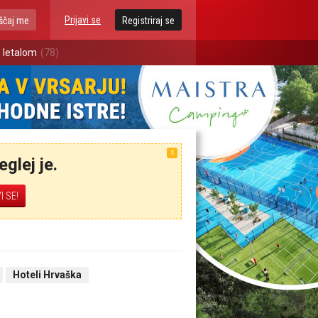
Prijavi se
ščaj me
Registriraj se
 letalom
(78)
X
glej je.
Hoteli Hrvaška