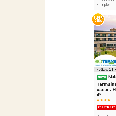
kompleks.
SUPER
CENA
Nočitev:
2
| 
Mala
NOVO
Termalne
osebi v 
4*
POLETNE PO