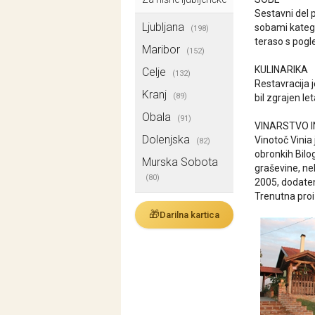
Sestavni del 
Ljubljana
sobami katego
(198)
teraso s pogl
Maribor
(152)
KULINARIKA
Celje
(132)
Restavracija j
Kranj
(89)
bil zgrajen le
Obala
(91)
VINARSTVO I
Dolenjska
Vinotoč Vinia 
(82)
obronkih Bilog
Murska Sobota
graševine, ne
(80)
2005, dodaten 
Trenutna proiz
🎁
Darilna kartica