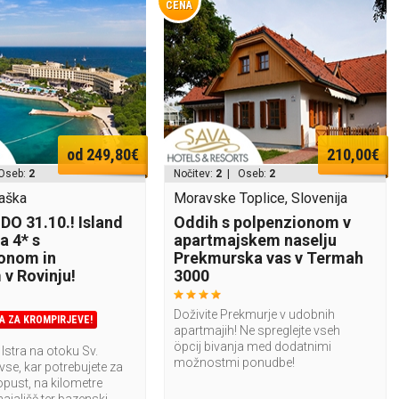
CENA
od 249,80€
210,00€
Oseb:
2
Nočitev:
2
| Oseb:
2
vaška
Moravske Toplice, Slovenija
DO 31.10.! Island
Oddih s polpenzionom v
a 4* s
apartmajskem naselju
onom in
Prekmurska vas v Termah
v Rovinju!
3000
Doživite Prekmurje v udobnih
A ZA KROMPIRJEVE!
apartmajih! Ne spreglejte vseh
öpcij bivanja med dodatnimi
 Istra na otoku Sv.
možnostmi ponudbe!
vse, kar potrebujete za
pust, na kilometre
hajališč ter bazenski