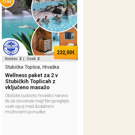
CENA
232,00€
Nočitev:
2
| Oseb:
2
Stubičke Toplice, Hrvaška
Wellness paket za 2 v
Stubičkih Toplicah z
vključeno masažo
Obiščite čudovito hrvaško naravo
tik ob slovenski meji! Ne spreglejte
vseh opcij med dodatnimi
možnostmi ponudbe.