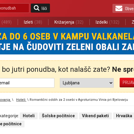
Išči
Obve
(489)
Izleti
(38)
Križarjenja
(32)
Izdelki
(132)
Z
bo jutri ponudba, kot nalašč zate?
Ne spre
ovanja
\
Hoteli
\
Romantični oddih za 2 osebi v Agroturizmu Vinia pri Bjelovarju
 kategorije:
Hoteli
Šolske počitnice
Vikend paketi
Hrvaška
e počitnice