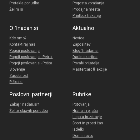
Pretekle ponudbe
Pogosta vprašanja
Želim si
Prodajna mesta
Printbox tiskanje
O 1nadan.si
Aktualno
Kdo smo?
Novice
Kontaktiraj nas
Zaposlitev
Pogoji poslovanja
Blog 1nadan.si
Pogoji poslovanja - Petrol
Darilna kartica
Pogoji poslovanja - Pošta
Povabi prijatelja
Slovenije
Mastercard® akcije
Zasebnost
Piškotki
Poslovni partnerji
Rubrike
Zakaj 1nadan.si?
Potovanja
Želite objaviti ponudbo
Hrana in pijača
Lepota in zdravje
Šport in prosti čas
Izdelki
Dom in avto