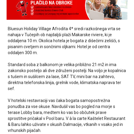
Bluesun Holiday Village Afrodita 4* sredi razkošnega vrta se
nahaja v Tučepih
ob najdaljši plaži Makarske riviere, ki je
oddaljena 10 m. Okolica hotela je bogata z dišečimi zelišči, s
pisanim cvetjem in sončnimi oljkami. Hotel je od centra
oddaljen 300 m.
Standard soba z balkonom je velika približno 21 m2 in ima
zakonsko posteljo ali
dve združeni postelji
. Na voljo je kopalnica
s tušem in sušilcem za lase, SAT TV, mini bar na zahtevo,
direktna telefonska linija, grelnik vode, klimatska naprava ter
sef.
V hotelski restavraciji vas čaka bogata samopostrežna
ponudba za vse okuse. Navdušil vas bo pogled na morje s
terase Lobby bara, medtem ko vas bo občutek prave
sprostitve pričakal v Pool baru.
V à la carte Kaštelet Restaurant
& Baru lahko uživate v okusih Dalmacije, vtkanih v vsako jed in
vrhunskih pijačah.