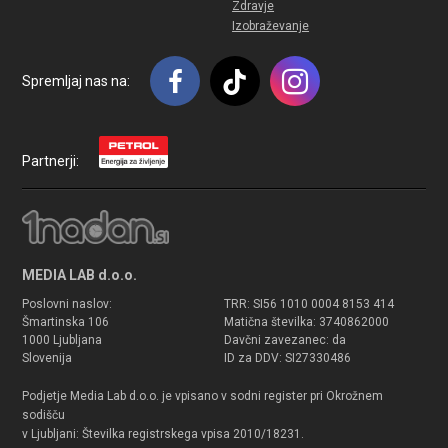
Zdravje
Izobraževanje
Spremljaj nas na:
Partnerji:
MEDIA LAB d.o.o.
Poslovni naslov:
TRR: SI56 1010 0004 8153 414
Šmartinska 106
Matična številka: 3740862000
1000 Ljubljana
Davčni zavezanec: da
Slovenija
ID za DDV: SI27330486
Podjetje Media Lab d.o.o. je vpisano v sodni register pri Okrožnem
sodišču
v Ljubljani: Številka registrskega vpisa 2010/18231.