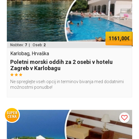
1161,00€
Nočitev:
7
| Oseb:
2
Karlobag, Hrvaška
Poletni morski oddih za 2 osebi v hotelu
Zagreb v Karlobagu
Ne spreglejte vseh opcij in terminov bivanja med dodatnimi
možnostmi ponudbe!
SUPER
CENA