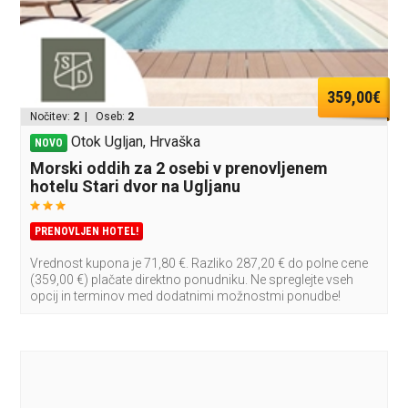
359,00€
Nočitev:
2
| Oseb:
2
Otok Ugljan, Hrvaška
NOVO
Morski oddih za 2 osebi v prenovljenem
hotelu Stari dvor na Ugljanu
PRENOVLJEN HOTEL!
Vrednost kupona je 71,80 €. Razliko 287,20 € do polne cene
(359,00 €) plačate direktno ponudniku. Ne spreglejte vseh
opcij in terminov med dodatnimi možnostmi ponudbe!