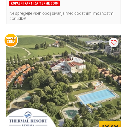
KOPALNI KARTI ZA TERME 3000!
Ne spreglejte vseh opcij bivanja med dodatnimi možnostmi
ponudbe!
SUPER
CENA