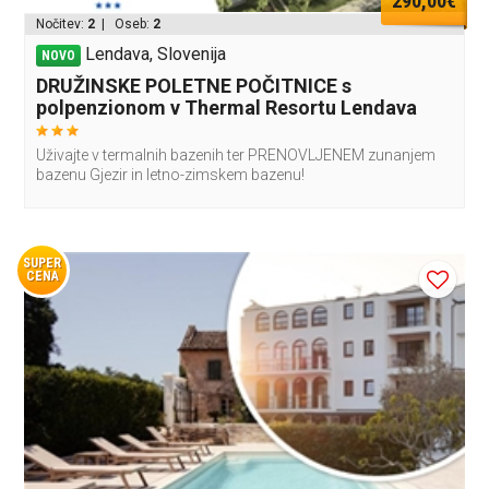
290,00€
Nočitev:
2
| Oseb:
2
Lendava, Slovenija
NOVO
DRUŽINSKE POLETNE POČITNICE s
polpenzionom v Thermal Resortu Lendava
Uživajte v termalnih bazenih ter PRENOVLJENEM zunanjem
bazenu Gjezir in letno-zimskem bazenu!
SUPER
CENA