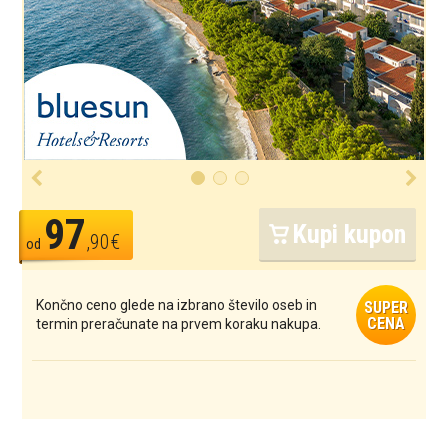
97
Kupi kupon
,90€
od
Končno ceno glede na izbrano število oseb in
SUPER
CENA
termin preračunate na prvem koraku nakupa.