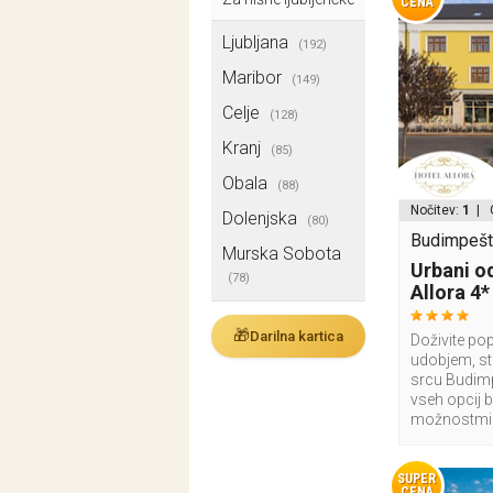
CENA
Ljubljana
(192)
Maribor
(149)
Celje
(128)
Kranj
(85)
Obala
(88)
Nočitev:
1
| 
Dolenjska
(80)
Budimpešt
Murska Sobota
Urbani o
(78)
Allora 4*
🎁
Darilna kartica
Doživite po
udobjem, sti
srcu Budimp
vseh opcij 
možnostmi
SUPER
CENA