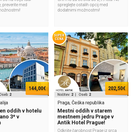
, preverite med
spreglejte ostalih opcij med
možnostmi!
dodatnimi možnostmi!
SUPER
CENA
144,00€
202,50€
Oseb:
2
Nočitev:
2
| Oseb:
2
alija
Praga, Češka republika
n oddih v hotelu
Mestni oddih v starem
ano 3* v
mestnem jedru Prage v
h
Antik Hotel Prague!
Odkrijte čarobnost Prage iz srca