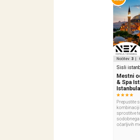
Nočitev:
3
| 
Sisli istanb
Mestni o
& Spa Ist
Istanbula
Prepustite s
kombinaciji 
sprostitve t
sodobnega h
očarljivih m