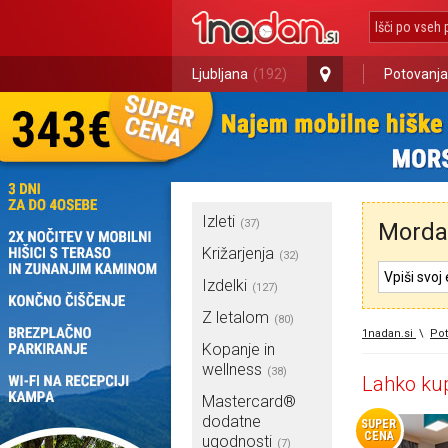
Ljubljana
(192)
Potovanja
Izleti
(37)
Morda 
Križarjenja
(32)
Izdelki
(127)
Z letalom
(80)
1nadan.si
\
Pot
Kopanje in
wellness
(38)
Lahko kup
Mastercard®
dodatne
SUPER
CENA
ugodnosti
(7)