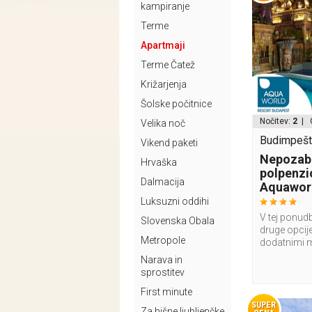
kampiranje
Terme
Apartmaji
Terme Čatež
Križarjenja
Šolske počitnice
Nočitev:
2
| 
Velika noč
Budimpešt
Vikend paketi
Nepozabe
Hrvaška
polpenzi
Dalmacija
Aquaworl
Luksuzni oddihi
V tej ponudb
Slovenska Obala
druge opcije
Metropole
dodatnimi 
Narava in
sprostitev
First minute
SUPER
Za hišne ljubljenčke