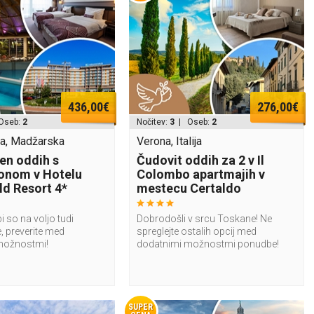
436,00€
276,00€
Oseb:
2
Nočitev:
3
| Oseb:
2
a, Madžarska
Verona, Italija
n oddih s
Čudovit oddih za 2 v Il
onom v Hotelu
Colombo apartmajih v
d Resort 4*
mestecu Certaldo
i so na voljo tudi
Dobrodošli v srcu Toskane! Ne
, preverite med
spreglejte ostalih opcij med
možnostmi!
dodatnimi možnostmi ponudbe!
SUPER