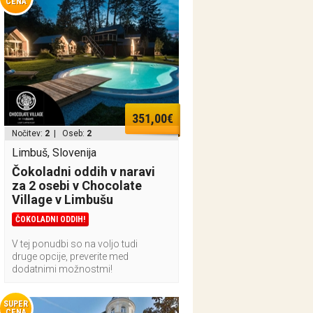
CENA
351,00€
Nočitev:
2
| Oseb:
2
Limbuš, Slovenija
Čokoladni oddih v naravi
za 2 osebi v Chocolate
Village v Limbušu
ČOKOLADNI ODDIH!
V tej ponudbi so na voljo tudi
druge opcije, preverite med
dodatnimi možnostmi!
SUPER
CENA