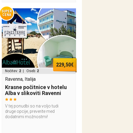
SUPER
CENA
229,50€
Nočitev:
2
| Oseb:
2
Ravenna, Italija
Krasne počitnice v hotelu
Alba v slikoviti Ravenni
V tej ponudbi so na voljo tudi
druge opcije, preverite med
dodatnimi možnostmi!