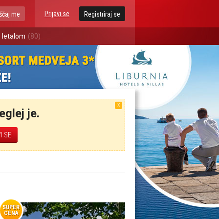
Prijavi se
ščaj me
Registriraj se
 letalom
(80)
X
glej je.
SUPER
CENA