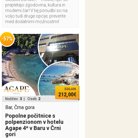
prepletajo zgodovina, kultura in
moderni čar! V tej ponudbi so na
voljo tudi druge opcije, preverite
med dodatnimi možnostmi!
-57%
500,00€
212,00€
Nočitev:
3
| Oseb:
2
Bar, Črna gora
Popolne počitnice s
polpenzionom v hotelu
Agape 4* v Baru v Črni
gori