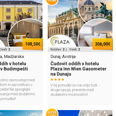
CENA
108,50€
306,00€
Oseb:
2
Nočitev:
2
| Oseb:
2
a, Madžarska
Dunaj, Avstrija
ddih v hotelu
Čudovit oddih v hotelu
 v Budimpešti
Plaza Inn Wien Gasometer
na Dunaju
polno ravnovesje med
lom in sprostitvijo v
V tej ponudbi so na voljo tudi
ešte! Ne spreglejte
druge opcije, preverite med
bivanja med dodatnimi
dodatnimi možnostmi!
 ponudbe!
SUPER
CENA