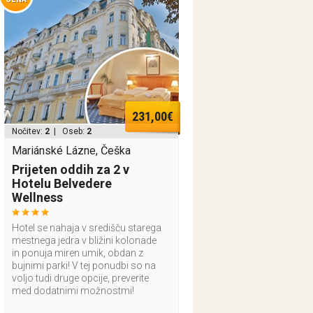
231,00€
Nočitev:
2
| Oseb:
2
Mariánské Lázne, Češka
Prijeten oddih za 2 v
Hotelu Belvedere
Wellness
Hotel se nahaja v središču starega
mestnega jedra v bližini kolonade
in ponuja miren umik, obdan z
bujnimi parki! V tej ponudbi so na
voljo tudi druge opcije, preverite
med dodatnimi možnostmi!