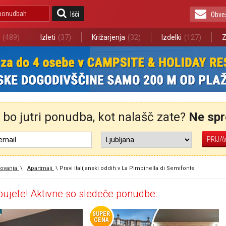
Išči
Obve
(489)
Izleti
(37)
Križarjenja
(32)
Izdelki
(127)
Z
bo jutri ponudba, kot nalašč zate?
Ne spre
ovanja
\
Apartmaji
\
Pravi italijanski oddih v La Pimpinella di Semifonte
ujete! Aktivne so sledeče ponudbe:
SUPER
CENA