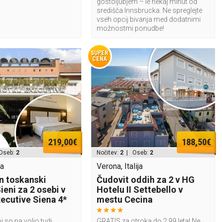
gostoljubjem – le nekaj minut od
središča Innsbrucka. Ne spreglejte
vseh opcij bivanja med dodatnimi
možnostmi ponudbe!
SUPER
CENA
219,00€
188,50€
Oseb:
2
Nočitev:
2
| Oseb:
2
ja
Verona, Italija
n toskanski
Čudovit oddih za 2 v HG
ieni za 2 osebi v
Hotelu II Settebello v
xecutive Siena 4*
mestu Cecina
i so na voljo tudi
GRATIS za otroka do 2,99 leta! Ne