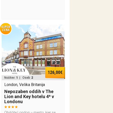
SUPER
CENA
126,00€
Nočitev:
1
| Oseb:
2
London, Velika Britanija
Nepozaben oddih v The
Lion and Key hotelu 4* v
Londonu
Obiščite London – mesto, kjer se