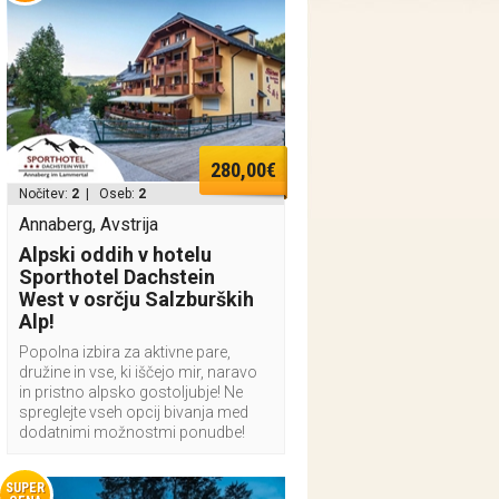
280,00€
Nočitev:
2
| Oseb:
2
Annaberg, Avstrija
Alpski oddih v hotelu
Sporthotel Dachstein
West v osrčju Salzburških
Alp!
Popolna izbira za aktivne pare,
družine in vse, ki iščejo mir, naravo
in pristno alpsko gostoljubje! Ne
spreglejte vseh opcij bivanja med
dodatnimi možnostmi ponudbe!
SUPER