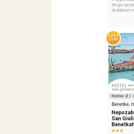
druge opcije
dodatnimi 
SUPER
CENA
Nočitev:
2
| 
Benetke, It
Nepozabe
San Giuli
Benetka