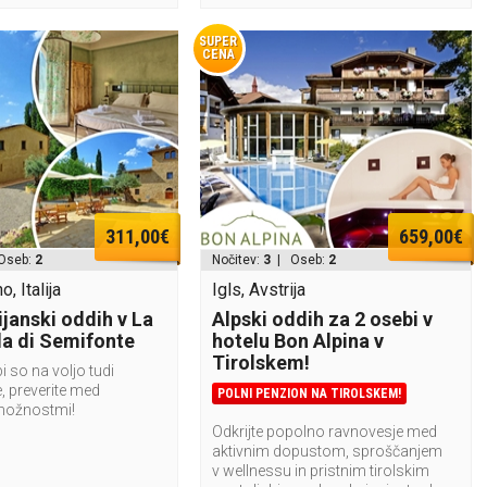
SUPER
CENA
311,00€
659,00€
Oseb:
2
Nočitev:
3
| Oseb:
2
, Italija
Igls, Avstrija
lijanski oddih v La
Alpski oddih za 2 osebi v
la di Semifonte
hotelu Bon Alpina v
Tirolskem!
i so na voljo tudi
, preverite med
POLNI PENZION NA TIROLSKEM!
možnostmi!
Odkrijte popolno ravnovesje med
aktivnim dopustom, sproščanjem
v wellnessu in pristnim tirolskim