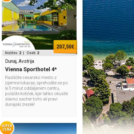
207,50€
Nočitev:
2
| Oseb:
2
Dunaj, Avstrija
Vienna Sporthotel 4*
Raziščite cesarsko mesto z
izjemne lokacije, sprehodite se po
le 5 minut oddaljenem centru,
poiščite kotiček, kjer lahko okusite
slavno sacher torto ali pravi
dunajski zrezek!
SUPER
CENA