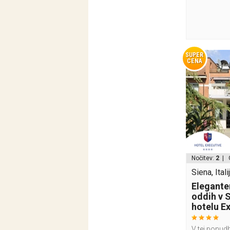
SUPER
CENA
Nočitev:
2
| 
Siena, Itali
Elegante
oddih v S
hotelu E
V tej ponudb