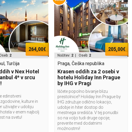
264,00€
205,00€
Oseb:
2
Nočitev:
2
| Oseb:
2
ul, Turčija
Praga, Češka republika
ddih v Nex Hotel
Krasen oddih za 2 osebi v
anbul 4* v srcu
hotelu Holiday Inn Prague
!
by IHG v Pragi
Iščete popolno bivanje blizu
e edinstveni
prestolnice? Holiday Inn Prague by
zgodovine, kulture in
IHG združuje odlično lokacijo,
er uživajte v udobju
udobje in hiter dostop do
otela v enem najbolj
mestnega središča. V tej ponudbi
est na svetu!
so na voljo tudi druge opcije,
preverite med dodatnimi
možnostmi!