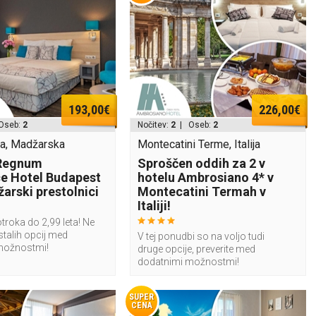
193,00€
226,00€
Oseb:
2
Nočitev:
2
| Oseb:
2
a, Madžarska
Montecatini Terme, Italija
 Regnum
Sproščen oddih za 2 v
e Hotel Budapest
hotelu Ambrosiano 4* v
arski prestolnici
Montecatini Termah v
Italiji!
troka do 2,99 leta! Ne
stalih opcij med
V tej ponudbi so na voljo tudi
možnostmi!
druge opcije, preverite med
dodatnimi možnostmi!
SUPER
CENA