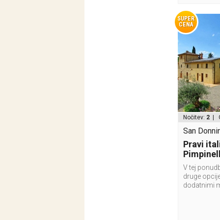
SUPER
CENA
Nočitev:
2
| 
San Donnino
Pravi ita
Pimpinel
V tej ponudb
druge opcije
dodatnimi 