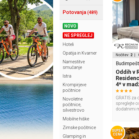
Potovanja
(489)
NOVO
NE SPREGLEJ
Hoteli
Opatija in Kvarner
Nočitev:
2
| 
Namestitve
Budimpešt
smučanje
Oddih v
Istra
Residenc
4* v madž
Krompirjeve
počitnice
GRATIS za o
Novoletne
spreglejte o
počitnice,
dodatnimi 
silvestrovo
Mobilne hiške
Zimske počitnice
SUPER
CENA
Glamping in