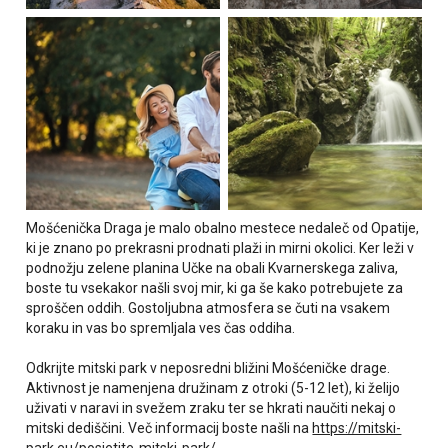
Mošćenička Draga je malo obalno mestece nedaleč od Opatije,
ki je znano po prekrasni prodnati plaži in mirni okolici. Ker leži v
podnožju zelene planina Učke na obali Kvarnerskega zaliva,
boste tu vsekakor našli svoj mir, ki ga še kako potrebujete za
sproščen oddih. Gostoljubna atmosfera se čuti na vsakem
koraku in vas bo spremljala ves čas oddiha.
Odkrijte mitski park v neposredni bližini Mošćeničke drage.
Aktivnost je namenjena družinam z otroki (5-12 let), ki želijo
uživati v naravi in svežem zraku ter se hkrati naučiti nekaj o
mitski dediščini. Več informacij boste našli na
https://mitski-