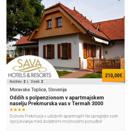
210,00€
Nočitev:
2
| Oseb:
2
Moravske Toplice, Slovenija
Oddih s polpenzionom v apartmajskem
naselju Prekmurska vas v Termah 3000
Doživite Prekmurje v udobnih apartmajih! Ne spreglejte vseh
öpcij bivanja med dodatnimi možnostmi ponudbe!