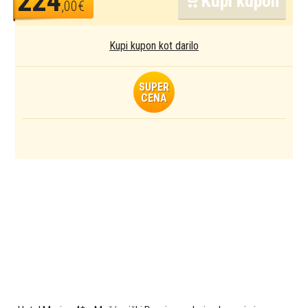
224
Kupi kupon
,00€
Kupi kupon kot darilo
SUPER
CENA