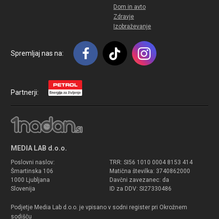
Dom in avto
Zdravje
Izobraževanje
Spremljaj nas na:
Partnerji:
MEDIA LAB d.o.o.
Poslovni naslov:
TRR: SI56 1010 0004 8153 414
Šmartinska 106
Matična številka: 3740862000
1000 Ljubljana
Davčni zavezanec: da
Slovenija
ID za DDV: SI27330486
Podjetje Media Lab d.o.o. je vpisano v sodni register pri Okrožnem
sodišču