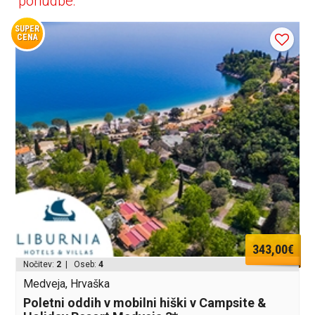
ponudbe:
SUPER
CENA
343,00€
Nočitev:
2
| Oseb:
4
Medveja, Hrvaška
Poletni oddih v mobilni hiški v Campsite &