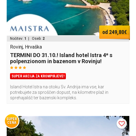
od 249,80€
Nočitev:
1
| Oseb:
2
Rovinj, Hrvaška
TERMINI DO 31.10.! Island hotel Istra 4* s
polpenzionom in bazenom v Rovinju!
SUPER AKCIJA ZA KROMPIRJEVE!
Island Hotel Istra na otoku Sv. Andrija ima vse, kar
potrebujete za sproščen dopust, na kilometre plaž in
sprehajališč ter bazenski kompleks.
SUPER
CENA