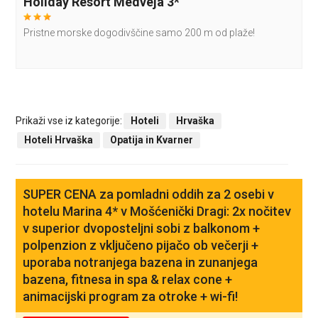
Holiday Resort Medveja 3*
Pristne morske dogodivščine samo 200 m od plaže!
Prikaži vse iz kategorije:
Hoteli
Hrvaška
Hoteli Hrvaška
Opatija in Kvarner
SUPER CENA za pomladni oddih za 2 osebi v
hotelu Marina 4* v Mošćenički Dragi: 2x nočitev
v superior dvoposteljni sobi z balkonom +
polpenzion z vključeno pijačo ob večerji +
uporaba notranjega bazena in zunanjega
bazena, fitnesa in spa & relax cone +
animacijski program za otroke + wi-fi!