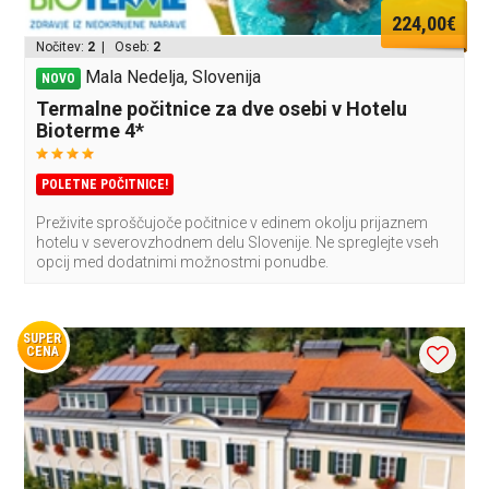
224,00€
Nočitev:
2
| Oseb:
2
Mala Nedelja, Slovenija
NOVO
Termalne počitnice za dve osebi v Hotelu
Bioterme 4*
POLETNE POČITNICE!
Preživite sproščujoče počitnice v edinem okolju prijaznem
hotelu v severovzhodnem delu Slovenije. Ne spreglejte vseh
opcij med dodatnimi možnostmi ponudbe.
SUPER
CENA