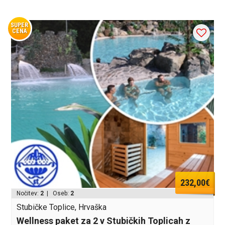
SUPER
CENA
232,00€
Nočitev:
2
| Oseb:
2
Stubičke Toplice, Hrvaška
Wellness paket za 2 v Stubičkih Toplicah z