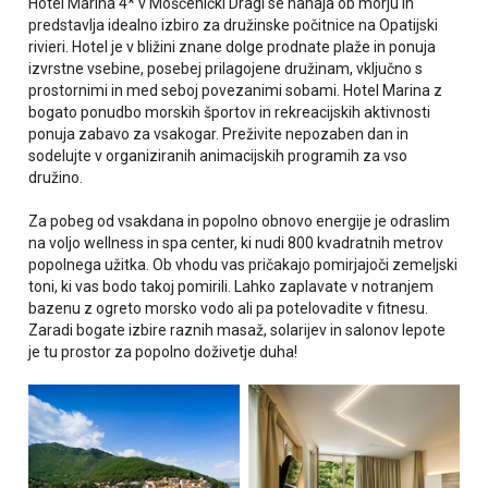
Hotel Marina 4* v Mošćenički Dragi se nahaja ob morju in
predstavlja idealno izbiro za družinske počitnice na Opatijski
rivieri. Hotel je v bližini znane dolge prodnate plaže in ponuja
izvrstne vsebine, posebej prilagojene družinam, vključno s
prostornimi in med seboj povezanimi sobami. Hotel Marina z
bogato ponudbo morskih športov in rekreacijskih aktivnosti
ponuja zabavo za vsakogar. Preživite nepozaben dan in
sodelujte v organiziranih animacijskih programih za vso
družino.
Za pobeg od vsakdana in popolno obnovo energije je odraslim
na voljo wellness in spa center, ki nudi 800 kvadratnih metrov
popolnega užitka. Ob vhodu vas pričakajo pomirjajoči zemeljski
toni, ki vas bodo takoj pomirili. Lahko zaplavate v notranjem
bazenu z ogreto morsko vodo ali pa potelovadite v fitnesu.
Zaradi bogate izbire raznih masaž, solarijev in salonov lepote
je tu prostor za popolno doživetje duha!