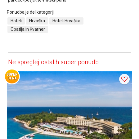
park.eu/posjetite-mitski-park/
Ponudba je del kategorij:
Hoteli
Hrvaška
Hoteli Hrvaška
Opatija in Kvarner
Ne spreglej ostalih super ponudb
SUPER
CENA