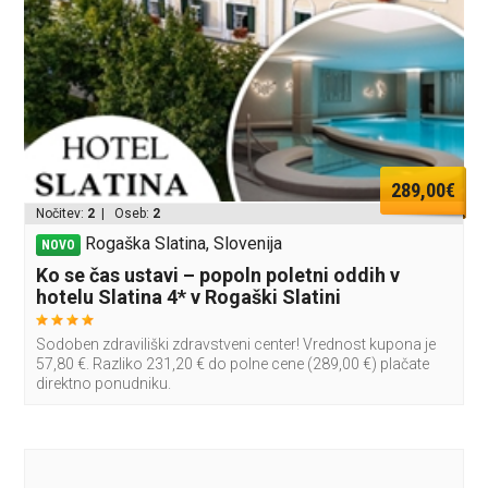
289,00€
Nočitev:
2
| Oseb:
2
Rogaška Slatina, Slovenija
NOVO
Ko se čas ustavi – popoln poletni oddih v
hotelu Slatina 4* v Rogaški Slatini
Sodoben zdraviliški zdravstveni center! Vrednost kupona je
57,80 €. Razliko 231,20 € do polne cene (289,00 €) plačate
direktno ponudniku.