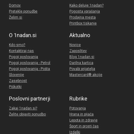
Domov
Kako deluje 1nadan?
Pretekle ponudbe
Pogosta vprašanja
Želim si
Prodajna mesta
Printbox tiskanje
O 1nadan.si
Aktualno
Kdo smo?
Novice
Kontaktiraj nas
Zaposlitev
Pogoji poslovanja
Blog 1nadan.si
Pogoji poslovanja - Petrol
Darilna kartica
Pogoji poslovanja - Pošta
Povabi prijatelja
Slovenije
Mastercard® akcije
Zasebnost
Piškotki
Poslovni partnerji
Rubrike
Zakaj 1nadan.si?
Potovanja
Želite objaviti ponudbo
Hrana in pijača
Lepota in zdravje
Šport in prosti čas
Izdelki