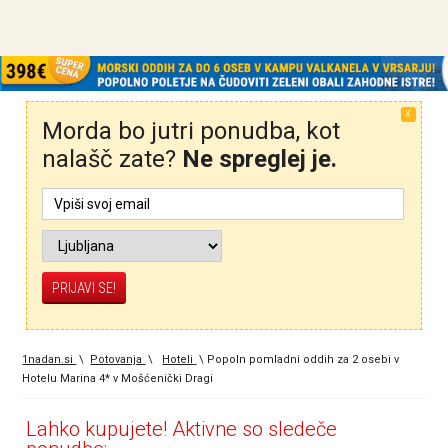
X
Morda bo jutri ponudba, kot
nalašč zate?
Ne spreglej je.
1nadan.si
\
Potovanja
\
Hoteli
\
Popoln pomladni oddih za 2 osebi v
Hotelu Marina 4* v Mošćenički Dragi
Lahko kupujete! Aktivne so sledeče