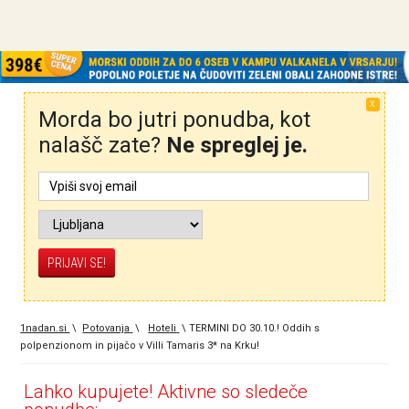
X
Morda bo jutri ponudba, kot
nalašč zate?
Ne spreglej je.
1nadan.si
\
Potovanja
\
Hoteli
\
TERMINI DO 30.10.! Oddih s
polpenzionom in pijačo v Villi Tamaris 3* na Krku!
Lahko kupujete! Aktivne so sledeče