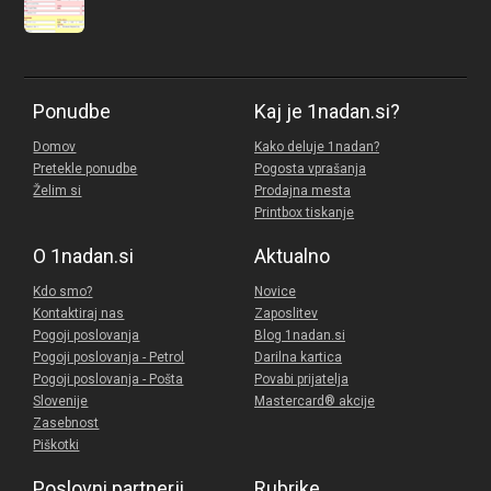
Ponudbe
Kaj je 1nadan.si?
Domov
Kako deluje 1nadan?
Pretekle ponudbe
Pogosta vprašanja
Želim si
Prodajna mesta
Printbox tiskanje
O 1nadan.si
Aktualno
Kdo smo?
Novice
Kontaktiraj nas
Zaposlitev
Pogoji poslovanja
Blog 1nadan.si
Pogoji poslovanja - Petrol
Darilna kartica
Pogoji poslovanja - Pošta
Povabi prijatelja
Slovenije
Mastercard® akcije
Zasebnost
Piškotki
Poslovni partnerji
Rubrike