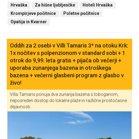
Hrvaška
Za hišne ljubljenčke
Hoteli Hrvaška
Krompirjeve počitnice
Poletne počitnice
Opatija in Kvarner
Oddih za 2 osebi v Villi Tamaris 3* na otoku Krk:
1x nočitev s polpenzionom v standard sobi + 1
otrok do 9,99. leta gratis + pijača ob večerji +
uporaba zunanjega bazena in otroškega
bazena + večerni glasbeni program z glasbo v
živo!
Villa Tamaris ponuja dva zunanja bazena s toboganom,
neposreden dostop do lokalne plaže in različne prostočasne
dejavnosti.