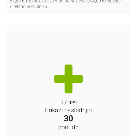
57,80 €. Razliko 231,20 € do polne cene (289,00 €) plačate
direktno ponudniku.
/
5
489
Prikaži naslednjih
30
ponudb