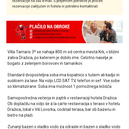
rezervacije na vaš e-mail. S prejemom potrditve je proces
rezervacije zaključen in hotela ni potrebno kontaktirati.
Villa Tamaris 3* se nahaja 800 m od centra mesta Krk, v bližini
zaliva Dražica, po katerem je dobilo ime. Celotno naselje je
bogato z zelenjem borovcev in tamarikov.
Standard dvoposteljna soba ima
kopalnico s tušem ali kadjo in
sušilcem za lase. Na voljo
LCD SAT TV, telefon in sef. Vse sobe
so klimatizirane. Soba ima možnost 1 pomožnega ležišča.
Samopostrežna večerja in zajtrk v restavraciji hotela Dražica.
Ob doplačilu na voljo še à la carte restavracija s teraso v hotelu
Dražica, lokal v Vili Lovorka, cocktail terasa, bar ob bazenu in
bistro na plaži.
Zunanji bazen s sladko vodo za odrasle in bazen s sladko vodo