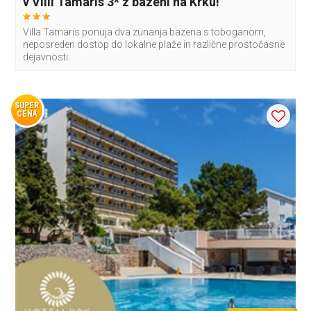
v Villi Tamaris 3* z bazeni na Krku!
Villa Tamaris ponuja dva zunanja bazena s toboganom,
neposreden dostop do lokalne plaže in različne prostočasne
dejavnosti.
SUPER
CENA