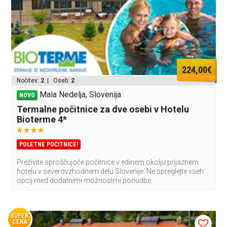
224,00€
Nočitev:
2
| Oseb:
2
Mala Nedelja, Slovenija
NOVO
Termalne počitnice za dve osebi v Hotelu
Bioterme 4*
POLETNE POČITNICE!
Preživite sproščujoče počitnice v edinem okolju prijaznem
hotelu v severovzhodnem delu Slovenije. Ne spreglejte vseh
opcij med dodatnimi možnostmi ponudbe.
SUPER
CENA