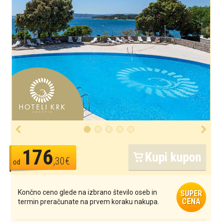
176
Kupi kupon
,30€
od
Končno ceno glede na izbrano število oseb in
SUPER
CENA
termin preračunate na prvem koraku nakupa.