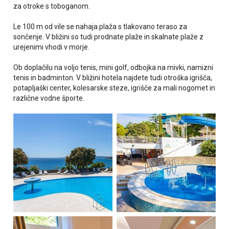
za otroke s toboganom.
Le 100 m od vile se nahaja plaža s tlakovano teraso za
sončenje. V bližini so tudi prodnate plaže in skalnate plaže z
urejenimi vhodi v morje.
Ob doplačilu na voljo tenis, mini golf, odbojka na mivki, namizni
tenis in badminton. V bližini hotela najdete tudi otroška igrišča,
potapljaški center, kolesarske steze, igrišče za mali nogomet in
različne vodne športe.