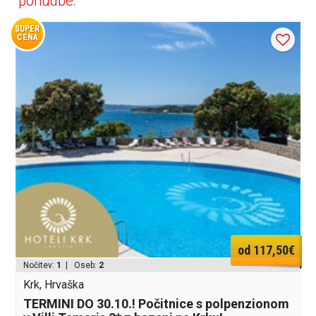
ponudbe:
SUPER
CENA
od 117,50€
Nočitev:
1
| Oseb:
2
Krk, Hrvaška
TERMINI DO 30.10.! Počitnice s polpenzionom