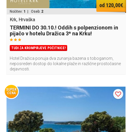
od 120,00€
Nočitev:
1
| Oseb:
2
Krk, Hrvaška
TERMINI DO 30.10.! Oddih s polpenzionom in
pijačo v hotelu Dražica 3* na Krku!
TUDI ZA KROMPIRJEVE POČITNICE!
Hotel Dražica ponuja dva zunanja bazena s toboganom,
neposreden dostop do lokalne plaže in različne prostočasne
dejavnosti.
SUPER
CENA