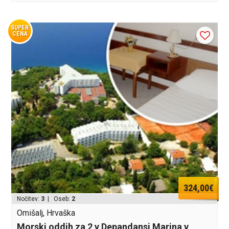
SUPER
CENA
324,00€
Nočitev:
3
| Oseb:
2
Omišalj, Hrvaška
Morski oddih za 2 v Depandansi Marina v