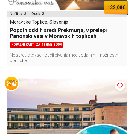
132,00€
Nočitev:
2
| Oseb:
2
Moravske Toplice, Slovenija
Popoln oddih sredi Prekmurja, v prelepi
Panonski vasi v Moravskih toplicah
KOPALNI KARTI ZA TERME 3000!
Ne spreglejte vseh opcij bivanja med dodatnimi možnostmi
ponudbe!
SUPER
CENA