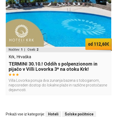
od 112,60€
Nočitev:
1
| Oseb:
2
Krk, Hrvaška
TERMINI 30.10.! Oddih s polpenzionom in
pijačo v Villi Lovorka 3* na otoku Krk!
Villa Lovorka ponuja dva zunanja bazena s toboganom,
neposreden dostop do lokalne plaže in različne prostočasne
dejavnosti.
Prikaži vse iz kategorije:
Hoteli
Šolske počitnice