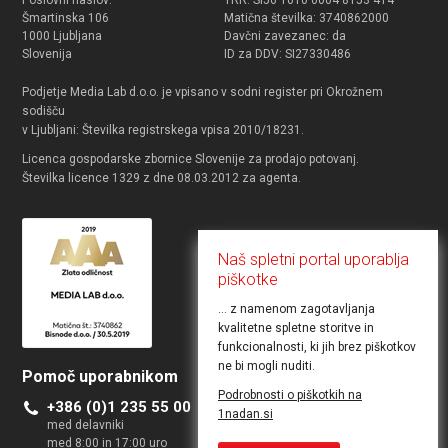
Poslovni naslov:
TRR: SI56 1010 0004 8153 414
Šmartinska 106
Matična številka: 3740862000
1000 Ljubljana
Davčni zavezanec: da
Slovenija
ID za DDV: SI27330486
Podjetje Media Lab d.o.o. je vpisano v sodni register pri Okrožnem
sodišču
v Ljubljani: Številka registrskega vpisa 2010/18231.
Licenca gospodarske zbornice Slovenije za prodajo potovanj.
Številka licence 1329 z dne 08.03.2012 za agenta.
Naš spletni portal uporablja
piškotke
... z namenom zagotavljanja
kvalitetne spletne storitve in
funkcionalnosti, ki jih brez piškotkov
ne bi mogli nuditi.
Pomoč uporabnikom
Želite objaviti ponudbo
Podrobnosti o piškotkih na
+386 (0)1 235 55 00
Kontakt za poslovne uporabnike
1nadan.si
med delavniki
med 8:00 in 17:00 uro