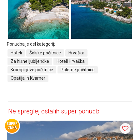
Ponudba je del kategorij:
Hoteli
Šolske počitnice
Hrvaška
Za hišne ljubljenčke
Hoteli Hrvaška
Krompirjeve počitnice
Poletne počitnice
Opatija in Kvarner
Ne spreglej ostalih super ponudb
SUPER
CENA