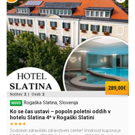
289,00€
Nočitev:
2
| Oseb:
2
Rogaška Slatina, Slovenija
NOVO
Ko se čas ustavi – popoln poletni oddih v
hotelu Slatina 4* v Rogaški Slatini
Sodoben zdraviliški zdravstveni center! Vrednost kupona je