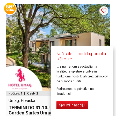
SUPER
CENA
Naš spletni portal uporablja
piškotke
... z namenom zagotavljanja
kvalitetne spletne storitve in
funkcionalnosti, ki jih brez piškotkov
ne bi mogli nuditi.
od 176,30€
Podrobnosti o piškotkih na
Nočitev:
1
| Oseb:
2
1nadan.si
Umag, Hrvaška
Sprejmi in nadaljuj
TERMINI DO 31.10.! Oddih s polpenzionom v
Garden Suites Umag 4* z wellnessom!