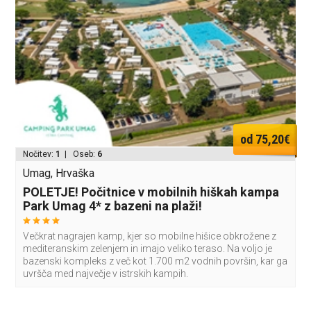
od 75,20€
Nočitev:
1
| Oseb:
6
Umag, Hrvaška
POLETJE! Počitnice v mobilnih hiškah kampa
Park Umag 4* z bazeni na plaži!
Večkrat nagrajen kamp, kjer so mobilne hišice obkrožene z
mediteranskim zelenjem in imajo veliko teraso. Na voljo je
bazenski kompleks z več kot 1.700 m2 vodnih površin, kar ga
uvršča med največje v istrskih kampih.