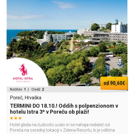
od 90,60€
Nočitev:
1
| Oseb:
2
Poreč, Hrvaška
TERMINI DO 18.10.! Oddih s polpenzionom v
hotelu Istra 3* v Poreču ob plaži!
Hotel gleda na čudovito uvalo in se nahaja nedaleč od
Poreča na osrednji lokaciji v Zelena Resortu, ki je odlična