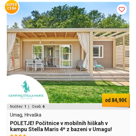
SUPER
CENA
od 84,90€
Nočitev:
1
| Oseb:
6
Umag, Hrvaška
POLETJE! Počitnice v mobilnih hiškah v
kampu Stella Maris 4* z bazeni v Umagu!