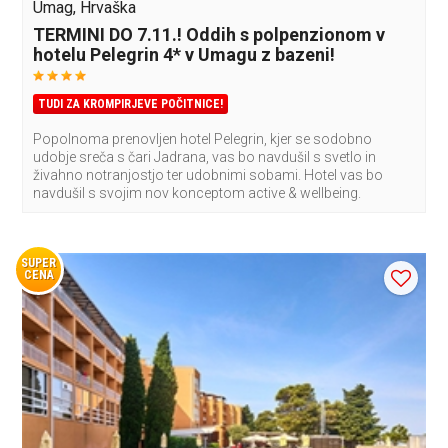
Umag, Hrvaška
TERMINI DO 7.11.! Oddih s polpenzionom v
hotelu Pelegrin 4* v Umagu z bazeni!
TUDI ZA KROMPIRJEVE POČITNICE!
Popolnoma prenovljen hotel Pelegrin, kjer se sodobno
udobje sreča s čari Jadrana, vas bo navdušil s svetlo in
živahno notranjostjo ter udobnimi sobami. Hotel vas bo
navdušil s svojim nov konceptom active & wellbeing.
SUPER
CENA