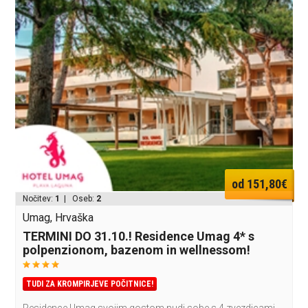
od 151,80€
Nočitev:
1
| Oseb:
2
Umag, Hrvaška
TERMINI DO 31.10.! Residence Umag 4* s
polpenzionom, bazenom in wellnessom!
TUDI ZA KROMPIRJEVE POČITNICE!