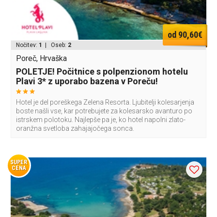
od 90,60€
Nočitev:
1
| Oseb:
2
Poreč, Hrvaška
POLETJE! Počitnice s polpenzionom hotelu
Plavi 3* z uporabo bazena v Poreču!
Hotel je del poreškega Zelena Resorta. Ljubitelji kolesarjenja
boste našli vse, kar potrebujete za kolesarsko avanturo po
istrskem polotoku. Najlepše pa je, ko hotel napolni zlato-
oranžna svetloba zahajajočega sonca.
SUPER
CENA