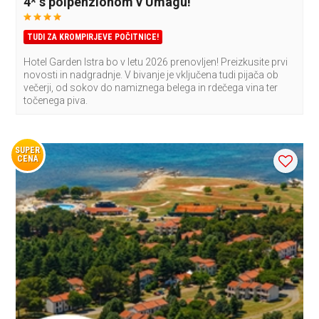
4* s polpenzionom v Umagu!
TUDI ZA KROMPIRJEVE POČITNICE!
Hotel Garden Istra bo v letu 2026 prenovljen! Preizkusite prvi
novosti in nadgradnje. V bivanje je vključena tudi pijača ob
večerji, od sokov do namiznega belega in rdečega vina ter
točenega piva.
SUPER
CENA