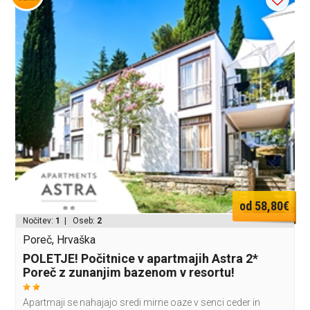
od 58,80€
Nočitev:
1
| Oseb:
2
Poreč, Hrvaška
POLETJE! Počitnice v apartmajih Astra 2*
Poreč z zunanjim bazenom v resortu!
Apartmaji se nahajajo sredi mirne oaze v senci ceder in