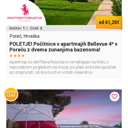
od 61,20€
Nočitev:
1
| Oseb:
2
Poreč, Hrvaška
POLETJE! Počitnice v apartmajih Bellevue 4* v
Poreču z dvema zunanjima bazenoma!
Apartmaji so del Plava Resorta in se nahajajo na hribu z
nepozabnim pogledom na morje, po plaži se boste spuščali
po stopnicah, ob borovcih in vrstah oleandrov.
SUPER
CENA