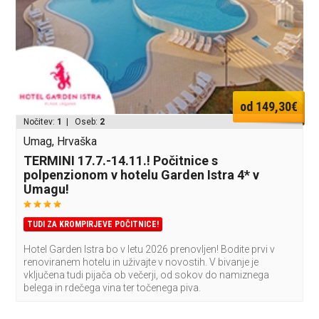
od 149,30€
Nočitev:
1
| Oseb:
2
Umag, Hrvaška
TERMINI 17.7.-14.11.! Počitnice s
polpenzionom v hotelu Garden Istra 4* v
Umagu!
TUDI ZA KROMPIRJEVE POČITNICE!
Hotel Garden Istra bo v letu 2026 prenovljen! Bodite prvi v
renoviranem hotelu in uživajte v novostih. V bivanje je
vključena tudi pijača ob večerji, od sokov do namiznega
belega in rdečega vina ter točenega piva.