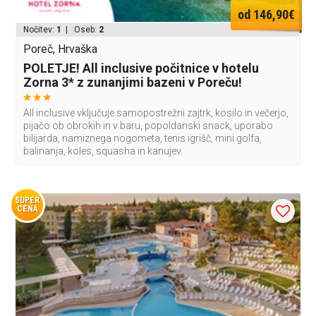
od 146,90€
Nočitev:
1
| Oseb:
2
Poreč, Hrvaška
POLETJE! All inclusive počitnice v hotelu
Zorna 3* z zunanjimi bazeni v Poreču!
All inclusive vključuje samopostrežni zajtrk, kosilo in večerjo,
pijačo ob obrokih in v baru, popoldanski snack, uporabo
bilijarda, namiznega nogometa, tenis igrišč, mini golfa,
balinanja, koles, squasha in kanujev.
SUPER
CENA