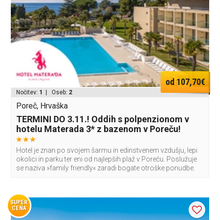
od 107,70€
Nočitev:
1
| Oseb:
2
Poreč, Hrvaška
TERMINI DO 3.11.! Oddih s polpenzionom v
hotelu Materada 3* z bazenom v Poreču!
Hotel je znan po svojem šarmu in edinstvenem vzdušju, lepi
okolici in parku ter eni od najlepših plaž v Poreču. Poslužuje
se naziva »family friendly« zaradi bogate otroške ponudbe.
SUPER
CENA