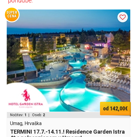
ponudbe:
SUPER
CENA
od 142,00€
Nočitev:
1
| Oseb:
2
Umag, Hrvaška
TERMINI 17.7.-14.11.! Residence Garden Istra