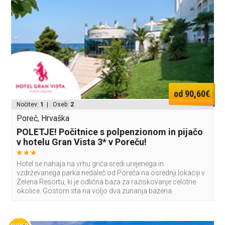
od 90,60€
Nočitev:
1
| Oseb:
2
Poreč, Hrvaška
POLETJE! Počitnice s polpenzionom in pijačo
v hotelu Gran Vista 3* v Poreču!
Hotel se nahaja na vrhu griča sredi urejenega in
vzdrževanega parka nedaleč od Poreča na osrednji lokaciji v
Zelena Resortu, ki je odlična baza za raziskovanje celotne
okolice. Gostom sta na voljo dva zunanja bazena.