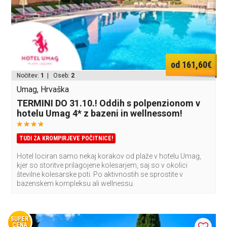
od 161,60€
Nočitev:
1
| Oseb:
2
Umag, Hrvaška
TERMINI DO 31.10.! Oddih s polpenzionom v
hotelu Umag 4* z bazeni in wellnessom!
TUDI ZA KROMPIRJEVE POČITNICE!
Hotel lociran samo nekaj korakov od plaže v hotelu Umag,
kjer so storitve prilagojene kolesarjem, saj so v okolici
številne kolesarske poti. Po aktivnostih se sprostite v
bazenskem kompleksu ali wellnessu.
SUPER
CENA