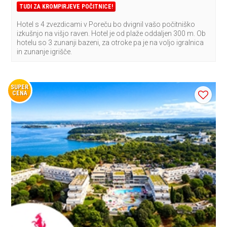
TUDI ZA KROMPIRJEVE POČITNICE!
Hotel s 4 zvezdicami v Poreču bo dvignil vašo počitniško
izkušnjo na višjo raven. Hotel je od plaže oddaljen 300 m. Ob
hotelu so 3 zunanji bazeni, za otroke pa je na voljo igralnica
in zunanje igrišče.
SUPER
CENA