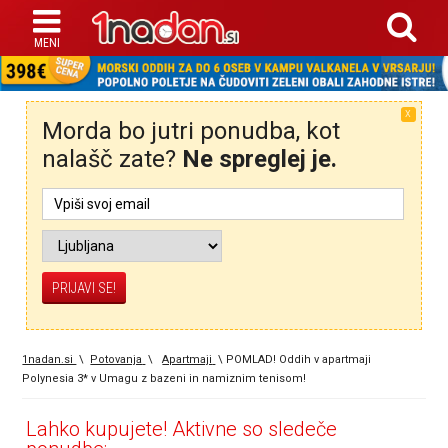
X
Morda bo jutri ponudba, kot
nalašč zate?
Ne spreglej je.
1nadan.si
\
Potovanja
\
Apartmaji
\
POMLAD! Oddih v apartmaji
Polynesia 3* v Umagu z bazeni in namiznim tenisom!
Lahko kupujete! Aktivne so sledeče