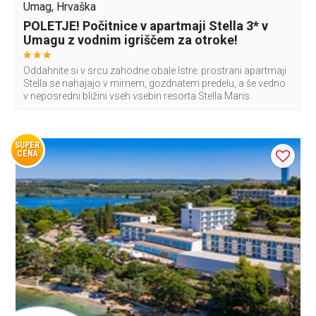
Umag, Hrvaška
POLETJE! Počitnice v apartmaji Stella 3* v
Umagu z vodnim igriščem za otroke!
Oddahnite si v srcu zahodne obale Istre: prostrani apartmaji
Stella se nahajajo v mirnem, gozdnatem predelu, a še vedno
v neposredni bližini vseh vsebin resorta Stella Maris.
SUPER
CENA