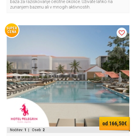
baza za raziskovanje celotne okolice. Uživate lahko na
zunanjem bazenu ali v mnogih aktivnostih.
SUPER
CENA
od 166,50€
Nočitev:
1
| Oseb:
2