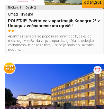
od 61,20€
Nočitev:
1
| Oseb:
2
Umag, Hrvaška
POLETJE! Počitnice v apartmajih Kanegra 2* v
Umagu z večnamenskimi igrišči!
Apartmaji Kanegra so popolni za miren oddih, daleč od
mestnega vrveža. Na voljo je uporaba igrišča za odbojko in
večnamenskih igrišč za tiste, ki si želijo malo bolj aktivnih
počitnic.
SUPER
CENA