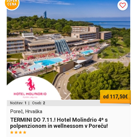
SUPER
CENA
od 117,50€
Nočitev:
1
| Oseb:
2
Poreč, Hrvaška
TERMINI DO 7.11.! Hotel Molindrio 4* s
polpenzionom in wellnessom v Poreču!