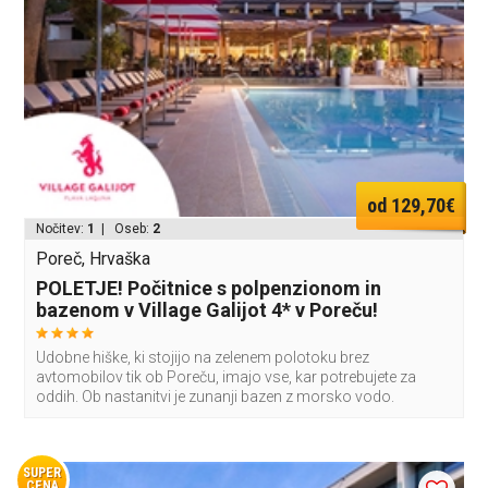
od 129,70€
Nočitev:
1
| Oseb:
2
Poreč, Hrvaška
POLETJE! Počitnice s polpenzionom in
bazenom v Village Galijot 4* v Poreču!
Udobne hiške, ki stojijo na zelenem polotoku brez
avtomobilov tik ob Poreču, imajo vse, kar potrebujete za
oddih. Ob nastanitvi je zunanji bazen z morsko vodo.
SUPER
CENA