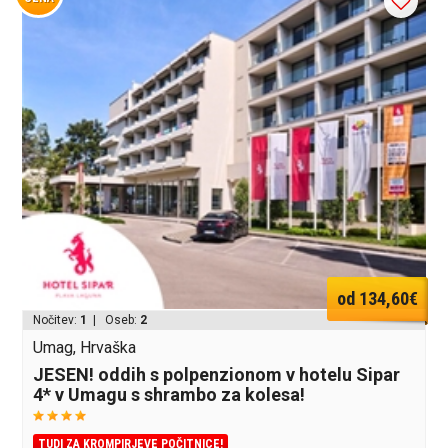
od 134,60€
Nočitev:
1
| Oseb:
2
Umag, Hrvaška
JESEN! oddih s polpenzionom v hotelu Sipar
4* v Umagu s shrambo za kolesa!
TUDI ZA KROMPIRJEVE POČITNICE!