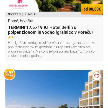
od 80,80€
Nočitev:
1
| Oseb:
2
Poreč, Hrvaška
TERMINI 17.5.-19.9.! Hotel Delfin s
polpenzionom in vodno igralnico v Poreču!
Hotel je 5 km oddaljen od Poreča in se nahaja na polotoku,
prekritem z borovim gozdom in urejenimi kamnitimi ter
prodnimi plažami. Na voljo je tudi zunanji bazen z morsko
vodo in vodna igralnica.
SUPER
CENA