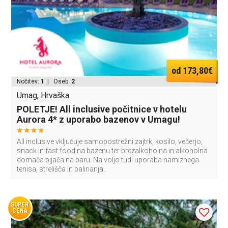
od 173,80€
Nočitev:
1
| Oseb:
2
Umag, Hrvaška
POLETJE! All inclusive počitnice v hotelu
Aurora 4* z uporabo bazenov v Umagu!
All inclusive vključuje samopostrežni zajtrk, kosilo, večerjo,
snack in fast food na bazenu ter brezalkoholna in alkoholna
domača pijača na baru. Na voljo tudi uporaba namiznega
tenisa, strelišča in balinanja.
SUPER
CENA