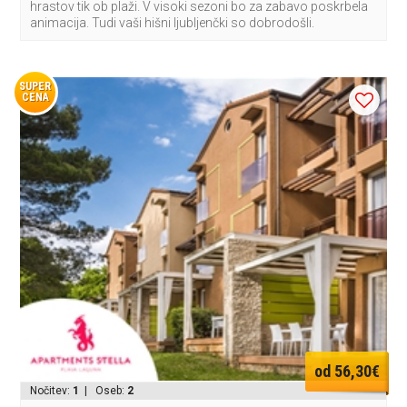
hrastov tik ob plaži. V visoki sezoni bo za zabavo poskrbela
animacija. Tudi vaši hišni ljubljenčki so dobrodošli.
SUPER
CENA
od 56,30€
Nočitev:
1
| Oseb:
2