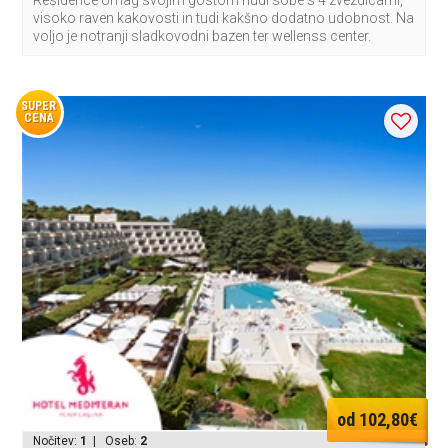
Residence Umag svojim gostom nudi sobe s 4 zvezdicami,
visoko raven kakovosti in tudi kakšno dodatno udobnost. Na
voljo je notranji sladkovodni bazen ter wellenss center.
SUPER
CENA
od 102,80€
Nočitev:
1
| Oseb:
2