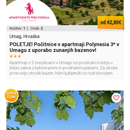
od 42,80€
Nočitev:
1
| Oseb:
2
Umag, Hrvaška
POLETJE! Počitnice v apartmaji Polynesia 3* v
Umagu z uporabo zunanjih bazenov!
Apartmaji s 3 zvezdicami v Umagu so prostrani in ležijo v
bližini zaliva z betoniranimi in prodnatimi plažami. Za otroke
je na voljo otroški bazen, hišni ljubljenčki so tudi dovoljeni.
SUPER
CENA