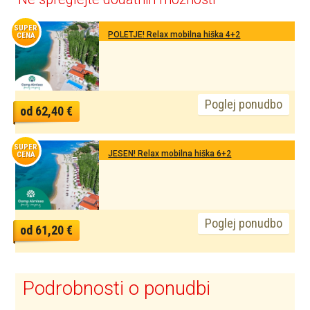
SUPER
POLETJE! Relax mobilna hiška 4+2
CENA
Poglej ponudbo
od 62,40 €
SUPER
JESEN! Relax mobilna hiška 6+2
CENA
Poglej ponudbo
od 61,20 €
Podrobnosti o ponudbi