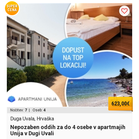
SUPER
CENA
623,00€
Nočitev:
7
| Oseb:
4
Duga Uvala, Hrvaška
Nepozaben oddih za do 4 osebe v apartmajih
Unija v Dugi Uvali