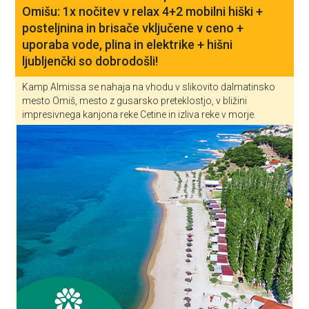
Omišu: 1x nočitev v relax 4+2 mobilni hiški +
posteljnina in brisače vključene v ceno +
uporaba vode, plina in elektrike + hišni
ljubljenčki so dobrodošli!
Kamp Almissa se nahaja na vhodu v slikovito dalmatinsko
mesto Omiš, mesto z gusarsko preteklostjo, v bližini
impresivnega kanjona reke Cetine in izliva reke v morje.