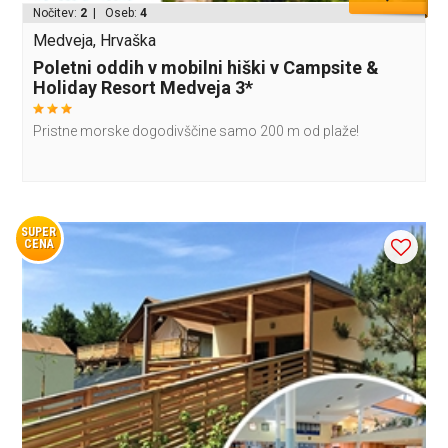
Nočitev:
2
| Oseb:
4
Medveja, Hrvaška
Poletni oddih v mobilni hiški v Campsite &
Holiday Resort Medveja 3*
Pristne morske dogodivščine samo 200 m od plaže!
SUPER
CENA