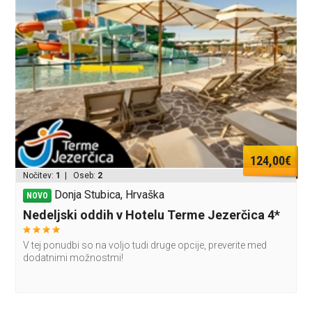
124,00€
Nočitev:
1
| Oseb:
2
Donja Stubica, Hrvaška
NOVO
Nedeljski oddih v Hotelu Terme Jezerčica 4*
V tej ponudbi so na voljo tudi druge opcije, preverite med
dodatnimi možnostmi!