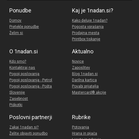
Ponudbe
Kaj je 1nadan.si?
Domov
Kako deluje 1nadan?
Pretekle ponudbe
Pogosta vprašanja
Želim si
Prodajna mesta
Printbox tiskanje
O 1nadan.si
Aktualno
Kdo smo?
Novice
Kontaktiraj nas
Zaposlitev
Pogoji poslovanja
Blog 1nadan.si
Pogoji poslovanja - Petrol
Darilna kartica
Pogoji poslovanja - Pošta
Povabi prijatelja
Slovenije
Mastercard® akcije
Zasebnost
Piškotki
Poslovni partnerji
Rubrike
Zakaj 1nadan.si?
Potovanja
Želite objaviti ponudbo
Hrana in pijača