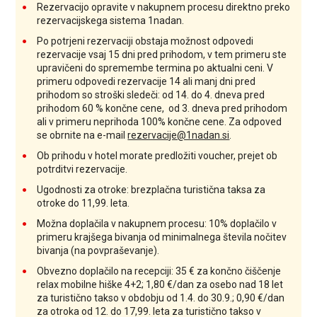
Rezervacijo opravite v nakupnem procesu direktno preko
rezervacijskega sistema 1nadan.
Po potrjeni rezervaciji obstaja možnost odpovedi
rezervacije vsaj 15 dni pred prihodom, v tem primeru ste
upravičeni do spremembe termina po aktualni ceni. V
primeru odpovedi rezervacije 14 ali manj dni pred
prihodom so stroški sledeči: od 14. do 4. dneva pred
prihodom 60 % končne cene, od 3. dneva pred prihodom
ali v primeru neprihoda 100% končne cene. Za odpoved
se obrnite na e-mail
rezervacije@1nadan.si
.
Ob prihodu v hotel morate predložiti voucher, prejet ob
potrditvi rezervacije.
Ugodnosti za otroke: brezplačna turistična taksa za
otroke do 11,99. leta.
Možna doplačila v nakupnem procesu: 10% doplačilo v
primeru krajšega bivanja od minimalnega števila nočitev
bivanja (na povpraševanje).
Obvezno doplačilo na recepciji: 35 € za končno čiščenje
relax mobilne hiške 4+2; 1,80 €/dan za osebo nad 18 let
za turistično takso v obdobju od 1.4. do 30.9.; 0,90 €/dan
za otroka od 12. do 17,99. leta za turistično takso v