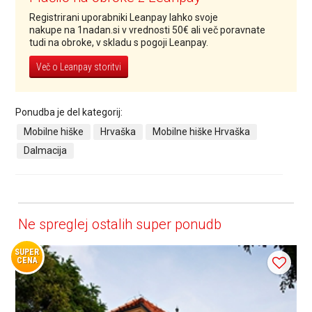
Registrirani uporabniki Leanpay lahko svoje
nakupe na 1nadan.si v vrednosti 50€ ali več poravnate
tudi na obroke, v skladu s pogoji Leanpay.
Več o Leanpay storitvi
Ponudba je del kategorij:
Mobilne hiške
Hrvaška
Mobilne hiške Hrvaška
Dalmacija
Ne spreglej ostalih super ponudb
SUPER
CENA