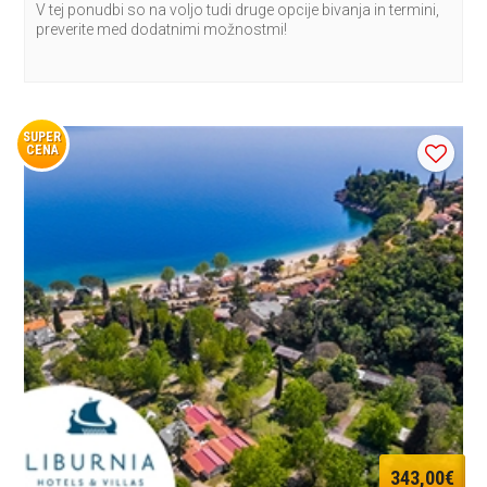
V tej ponudbi so na voljo tudi druge opcije bivanja in termini,
preverite med dodatnimi možnostmi!
SUPER
CENA
343,00€