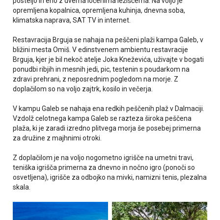
posteljo in eno z dvema ločenima ležiščema. Na voljo je
opremljena kopalnica, opremljena kuhinja, dnevna soba,
klimatska naprava, SAT TV in internet.
Restavracija Brguja se nahaja na peščeni plaži kampa Galeb, v
bližini mesta Omiš. V edinstvenem ambientu restavracije
Brguja, kjer je bil nekoč atelje Joka Kneževića, uživajte v bogati
ponudbi ribjih in mesnih jedi, pic, testenin s poudarkom na
zdravi prehrani, z neposrednim pogledom na morje. Z
doplačilom so na voljo zajtrk, kosilo in večerja.
V kampu Galeb se nahaja ena redkih peščenih plaž v Dalmaciji.
Vzdolž celotnega kampa Galeb se razteza široka peščena
plaža, ki je zaradi izredno plitvega morja še posebej primerna
za družine z majhnimi otroki.
Z doplačilom je na voljo nogometno igrišče na umetni travi,
teniška igrišča primerna za dnevno in nočno igro (ponoči so
osvetljena), igrišče za odbojko na mivki, namizni tenis, plezalna
skala.