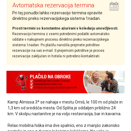
Avtomatska rezervacija termina
Pri tej ponudbi lahko rezervacijo termina opravite
direktno preko rezervacijskega sistema 1nadan.
Prosti termini so konstantno ažurirani v koledarju unovčljivosti.
Rezervacijo termina z vsemi potrebnimi podatki avtomatsko
oddate v nakupnem procesu direktno preko rezervacijskega
sistema 1nadan. Po plačilu naročila prejmete potrditev
rezervacije na vaš e-mail. S prejemom potrditve je proces
rezervacije zaključen in hotela ni potrebno kontaktirati.
Kamp Almissa 3* se nahaja v mestu Omiš, le 100 m od plaže in
1,3 km od središča mesta. Od Splita je oddaljen približno 24
km. V skolpu nastanitve je na voljo restavracija, bar in kavarna.
Relax mobilna hiška ima dve spalnici, eno z manjšo zakonsko