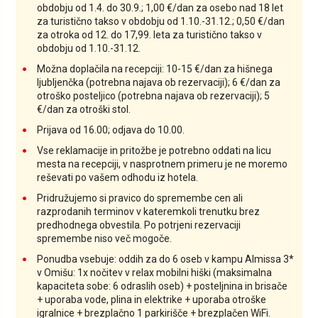
obdobju od 1.4. do 30.9.; 1,00 €/dan za osebo nad 18 let
za turistično takso v obdobju od 1.10.-31.12.; 0,50 €/dan
za otroka od 12. do 17,99. leta za turistično takso v
obdobju od 1.10.-31.12.
Možna doplačila na recepciji: 10-15 €/dan za hišnega
ljubljenčka (potrebna najava ob rezervaciji); 6 €/dan za
otroško posteljico (potrebna najava ob rezervaciji); 5
€/dan za otroški stol.
Prijava od 16.00; odjava do 10.00.
Vse reklamacije in pritožbe je potrebno oddati na licu
mesta na recepciji, v nasprotnem primeru je ne moremo
reševati po vašem odhodu iz hotela.
Pridružujemo si pravico do spremembe cen ali
razprodanih terminov v kateremkoli trenutku brez
predhodnega obvestila. Po potrjeni rezervaciji
spremembe niso več mogoče.
Ponudba vsebuje: oddih za do 6 oseb v kampu Almissa 3*
v Omišu: 1x nočitev v relax mobilni hiški (maksimalna
kapaciteta sobe: 6 odraslih oseb) + posteljnina in brisače
+ uporaba vode, plina in elektrike + uporaba otroške
igralnice + brezplačno 1 parkirišče + brezplačen WiFi.