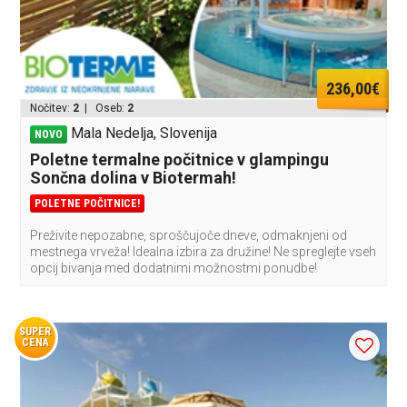
236,00€
Nočitev:
2
| Oseb:
2
Mala Nedelja, Slovenija
NOVO
Poletne termalne počitnice v glampingu
Sončna dolina v Biotermah!
POLETNE POČITNICE!
Preživite nepozabne, sproščujoče dneve, odmaknjeni od
mestnega vrveža! Idealna izbira za družine! Ne spreglejte vseh
opcij bivanja med dodatnimi možnostmi ponudbe!
SUPER
CENA