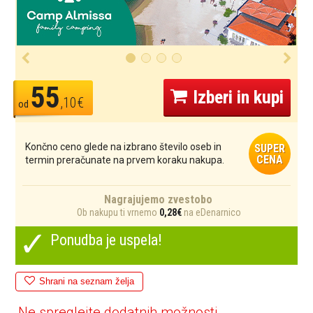
55
Izberi in kupi
,10€
od
Končno ceno glede na izbrano število oseb in
SUPER
CENA
termin preračunate na prvem koraku nakupa.
Nagrajujemo zvestobo
Ob nakupu ti vrnemo
0,28€
na eDenarnico
✓
Ponudba je uspela!
Shrani na seznam želja
Ne spreglejte dodatnih možnosti