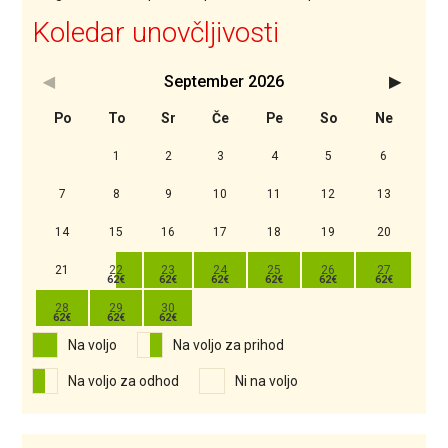
Koledar unovčljivosti
September
2026
<Prejšnji
Nasledn
Po
To
Sr
Če
Pe
So
Ne
1
2
3
4
5
6
7
8
9
10
11
12
13
14
15
16
17
18
19
20
21
22
23
24
25
26
27
28
29
30
Na voljo
Na voljo za prihod
Na voljo za odhod
Ni na voljo