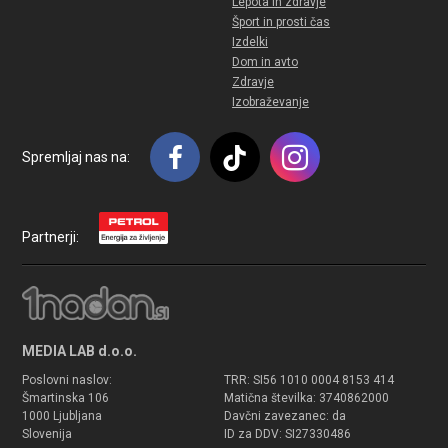
Lepota in zdravje
Šport in prosti čas
Izdelki
Dom in avto
Zdravje
Izobraževanje
Spremljaj nas na:
Partnerji:
MEDIA LAB d.o.o.
Poslovni naslov:
TRR: SI56 1010 0004 8153 414
Šmartinska 106
Matična številka: 3740862000
1000 Ljubljana
Davčni zavezanec: da
Slovenija
ID za DDV: SI27330486