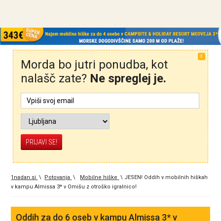
X
Morda bo jutri ponudba, kot
nalašč zate?
Ne spreglej je.
1nadan.si
\
Potovanja
\
Mobilne hiške
\
JESEN! Oddih v mobilnih hiškah
v kampu Almissa 3* v Omišu z otroško igralnico!
Oddih za do 6 oseb v kampu Almissa 3* v