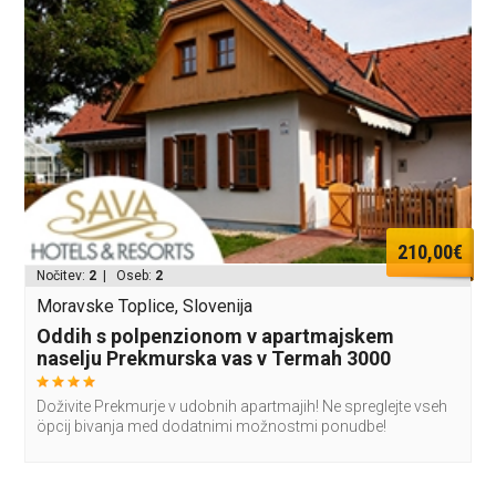
210,00€
Nočitev:
2
| Oseb:
2
Moravske Toplice, Slovenija
Oddih s polpenzionom v apartmajskem
naselju Prekmurska vas v Termah 3000
Doživite Prekmurje v udobnih apartmajih! Ne spreglejte vseh
öpcij bivanja med dodatnimi možnostmi ponudbe!