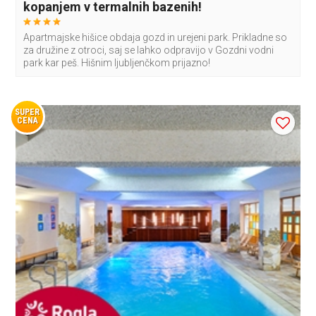
kopanjem v termalnih bazenih!
Apartmajske hišice obdaja gozd in urejeni park. Prikladne so
za družine z otroci, saj se lahko odpravijo v Gozdni vodni
park kar peš. Hišnim ljubljenčkom prijazno!
SUPER
CENA