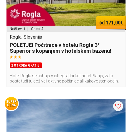
od 171,00€
Nočitev:
1
| Oseb:
2
Rogla, Slovenija
POLETJE! Počitnice v hotelu Rogla 3*
Superior s kopanjem v hotelskem bazenu!
2 OTROKA GRATIS!
Hotel Rogla se nahaja v isti zgradbi kot hotel Planja, zato
boste tudi tu doživeli aktivne počitnice ali kakovosten oddih.
SUPER
CENA