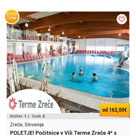
SUPER
CENA
od 162,00€
Nočitev:
1
| Oseb:
2
Zreče, Slovenija
POLETJE! Počitnice v Vili Terme Zreče 4* s