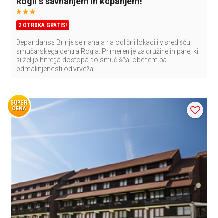
Rogli s savnanjem in kopanjem!
2 OTROKA GRATIS!
Depandansa Brinje se nahaja na odlični lokaciji v središču
smučarskega centra Rogla. Primeren je za družine in pare, ki
si želijo hitrega dostopa do smučišča, obenem pa
odmaknjenosti od vrveža.
SUPER
CENA