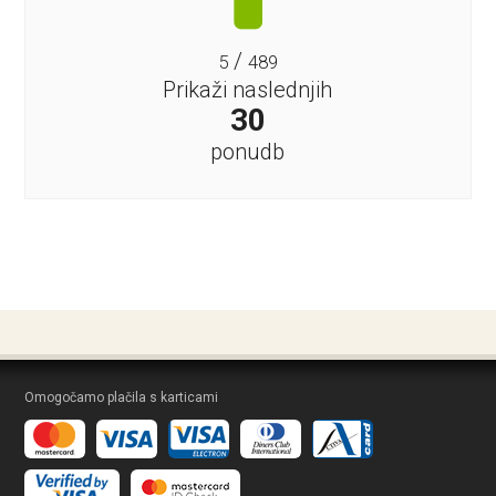
/
5
489
Prikaži naslednjih
30
ponudb
Omogočamo plačila s karticami