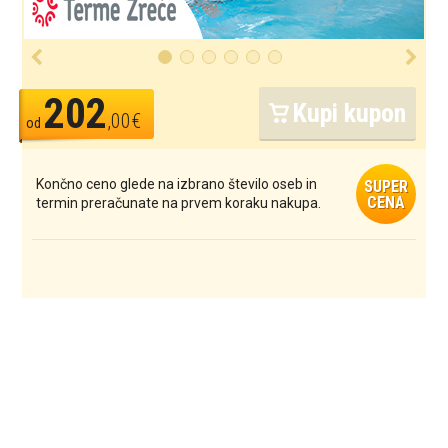
202
Kupi kupon
,00€
od
Končno ceno glede na izbrano število oseb in
SUPER
CENA
termin preračunate na prvem koraku nakupa.