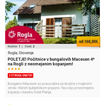
od 168,00€
Nočitev:
1
| Oseb:
2
Rogla, Slovenija
POLETJE! Počitnice v bungalovih Macesen 4*
na Rogli z neomejenim kopanjem!
2 OTROKA GRATIS!
Bungalovi Macesen so prava izbira za družine z majhnimi
otroki. Hišnim ljubljenčkom prijazno. Na voljo je neomejeno
kopanje v bazenu hotel Planja.