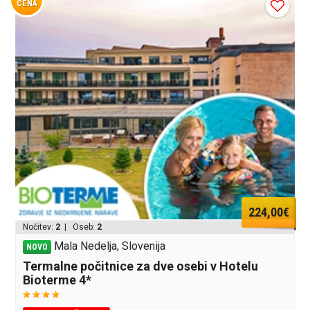
CENA
224,00€
Nočitev:
2
| Oseb:
2
Mala Nedelja, Slovenija
NOVO
Termalne počitnice za dve osebi v Hotelu
Bioterme 4*