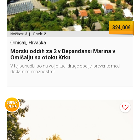
324,00€
Nočitev:
3
| Oseb:
2
Omišalj, Hrvaška
Morski oddih za 2 v Depandansi Marina v
Omišalju na otoku Krku
V tej ponudbi so na voljo tudi druge opcije, preverite med
dodatnimi možnostmi!
SUPER
CENA