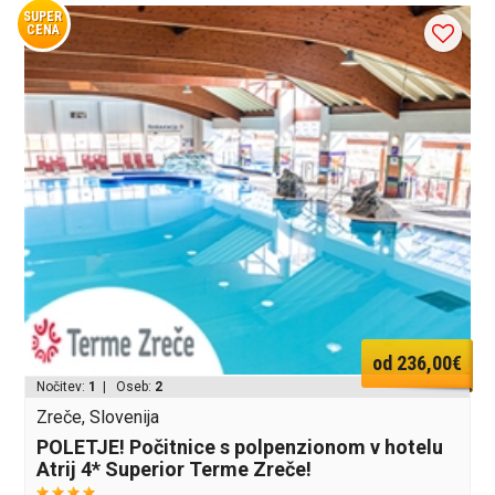
SUPER
CENA
od 236,00€
Nočitev:
1
| Oseb:
2
Zreče, Slovenija
POLETJE! Počitnice s polpenzionom v hotelu
Atrij 4* Superior Terme Zreče!