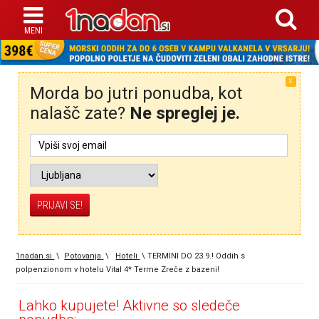
X
Morda bo jutri ponudba, kot
nalašč zate?
Ne spreglej je.
1nadan.si
\
Potovanja
\
Hoteli
\
TERMINI DO 23.9.! Oddih s
polpenzionom v hotelu Vital 4* Terme Zreče z bazeni!
Lahko kupujete! Aktivne so sledeče