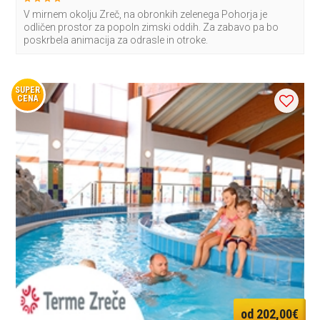
V mirnem okolju Zreč, na obronkih zelenega Pohorja je
odličen prostor za popoln zimski oddih. Za zabavo pa bo
poskrbela animacija za odrasle in otroke.
SUPER
CENA
od 202,00€