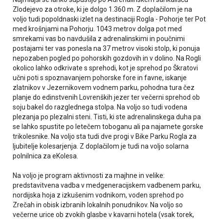
Zlodejevo za otroke, ki je dolgo 1.360 m. Z doplačilom je na
voljo tudi popoldnaski izlet na destinaciji Rogla - Pohorje ter Pot
med krošnjami na Pohorju. 1043 metrov dolga pot med
smrekami vas bo navdušila z adrenalinskimi in poučnimi
postajami ter vas ponesla na 37 metrov visoki stolp, ki ponuja
nepozaben pogled po pohorskih gozdovih in v dolino. Na Rogli
okolico lahko odkrivate s sprehodi, kot je sprehod po Škratovi
učni poti s spoznavanjem pohorske fore in favne, iskanje
zlatnikov v Jezernikovem vodnem parku, pohodna tura čez
planje do edinstvenih Lovrenških jezer ter večerni sprehod ob
soju bakel do razglednega stolpa. Na voljo so tudi vodena
plezanja po plezalni steni. Tisti, ki ste adrenalinskega duha pa
se lahko spustite po letečem toboganu ali pa najamete gorske
trikolesnike. Na voljo sta tudi dve progi v Bike Parku Rogla za
ljubitelje kolesarjenja. Z doplačilom je tudi na voljo solarna
polnilnica za eKolesa.
Na voljo je program aktivnosti za majhne in velike:
predstavitvena vadba v medgeneracijskem vadbenem parku,
nordijska hoja z izkušenim vodnikom, voden sprehod po
Zrečah in obisk izbranih lokalnih ponudnikov. Na voljo so
večerne urice ob zvokih glasbe v kavarni hotela (vsak torek,