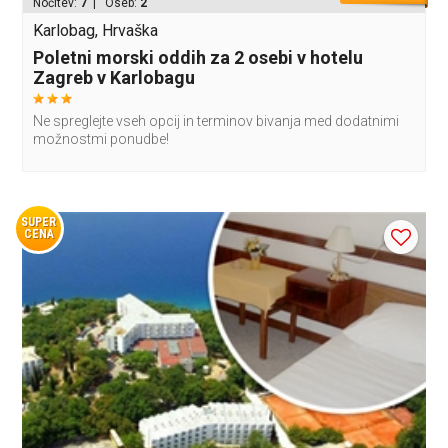
Nočitev:
7
| Oseb:
2
Karlobag, Hrvaška
Poletni morski oddih za 2 osebi v hotelu
Zagreb v Karlobagu
Ne spreglejte vseh opcij in terminov bivanja med dodatnimi
možnostmi ponudbe!
SUPER
CENA