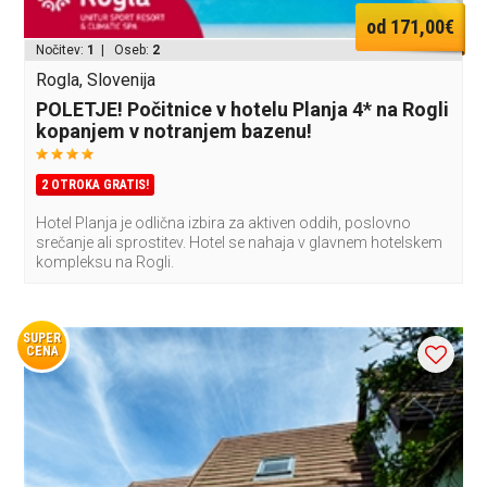
od 171,00€
Nočitev:
1
| Oseb:
2
Rogla, Slovenija
POLETJE! Počitnice v hotelu Planja 4* na Rogli
kopanjem v notranjem bazenu!
2 OTROKA GRATIS!
Hotel Planja je odlična izbira za aktiven oddih, poslovno
srečanje ali sprostitev. Hotel se nahaja v glavnem hotelskem
kompleksu na Rogli.
SUPER
CENA