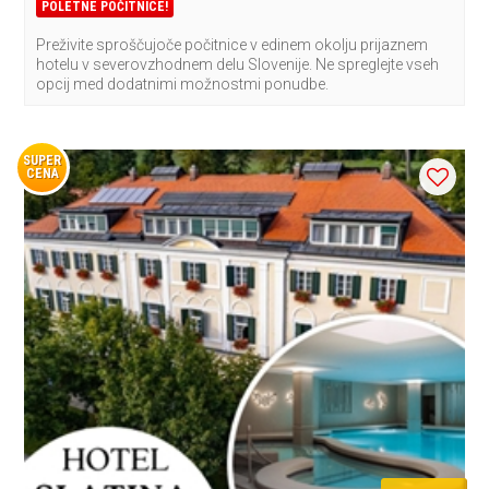
POLETNE POČITNICE!
Preživite sproščujoče počitnice v edinem okolju prijaznem
hotelu v severovzhodnem delu Slovenije. Ne spreglejte vseh
opcij med dodatnimi možnostmi ponudbe.
SUPER
CENA