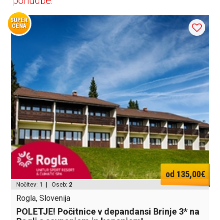
ponudbe:
SUPER
CENA
od 135,00€
Nočitev:
1
| Oseb:
2
Rogla, Slovenija
POLETJE! Počitnice v depandansi Brinje 3* na