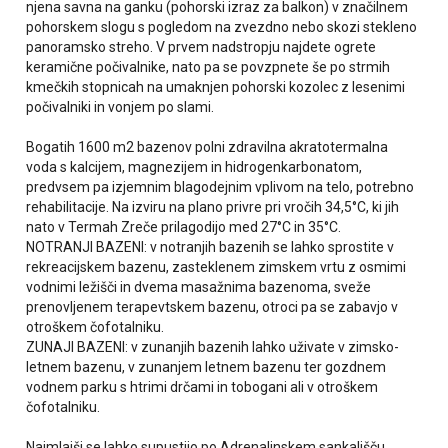
njena savna na ganku (pohorski izraz za balkon) v značilnem
pohorskem slogu s pogledom na zvezdno nebo skozi stekleno
panoramsko streho. V prvem nadstropju najdete ogrete
keramične počivalnike, nato pa se povzpnete še po strmih
kmečkih stopnicah na umaknjen pohorski kozolec z lesenimi
počivalniki in vonjem po slami.
Bogatih 1600 m2 bazenov polni zdravilna akratotermalna
voda s kalcijem, magnezijem in hidrogenkarbonatom,
predvsem pa izjemnim blagodejnim vplivom na telo, potrebno
rehabilitacije. Na izviru na plano privre pri vročih 34,5°C, ki jih
nato v Termah Zreče prilagodijo med 27°C in 35°C.
NOTRANJI BAZENI: v notranjih bazenih se lahko sprostite v
rekreacijskem bazenu, zasteklenem zimskem vrtu z osmimi
vodnimi ležišči in dvema masažnima bazenoma, sveže
prenovljenem terapevtskem bazenu, otroci pa se zabavjo v
otroškem čofotalniku.
ZUNAJI BAZENI: v zunanjih bazenih lahko uživate v zimsko-
letnem bazenu, v zunanjem letnem bazenu ter gozdnem
vodnem parku s htrimi drčami in tobogani ali v otroškem
čofotalniku.
Najmlajši se lahko supustijo po Adrenalinskem sankališču