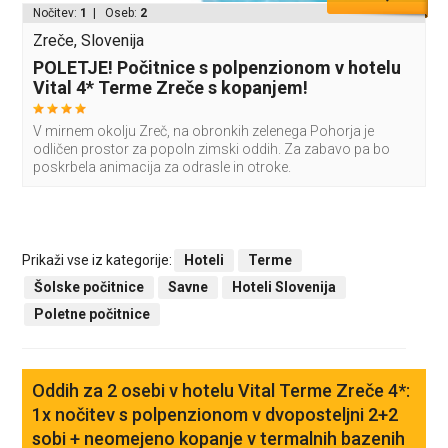
Nočitev:
1
| Oseb:
2
Zreče, Slovenija
POLETJE! Počitnice s polpenzionom v hotelu
Vital 4* Terme Zreče s kopanjem!
V mirnem okolju Zreč, na obronkih zelenega Pohorja je
odličen prostor za popoln zimski oddih. Za zabavo pa bo
poskrbela animacija za odrasle in otroke.
Prikaži vse iz kategorije:
Hoteli
Terme
Šolske počitnice
Savne
Hoteli Slovenija
Poletne počitnice
Oddih za 2 osebi v hotelu Vital Terme Zreče 4*:
1x nočitev s polpenzionom v dvoposteljni 2+2
sobi + neomejeno kopanje v termalnih bazenih