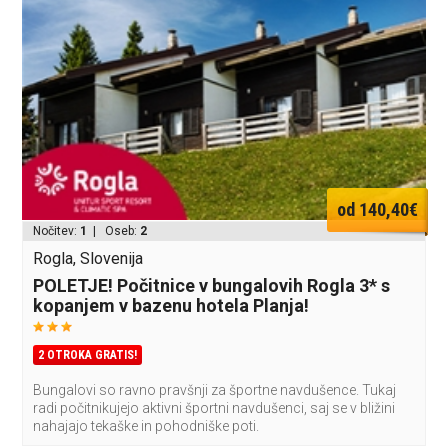
od 140,40€
Nočitev:
1
| Oseb:
2
Rogla, Slovenija
POLETJE! Počitnice v bungalovih Rogla 3* s
kopanjem v bazenu hotela Planja!
2 OTROKA GRATIS!
Bungalovi so ravno pravšnji za športne navdušence. Tukaj
radi počitnikujejo aktivni športni navdušenci, saj se v bližini
nahajajo tekaške in pohodniške poti.