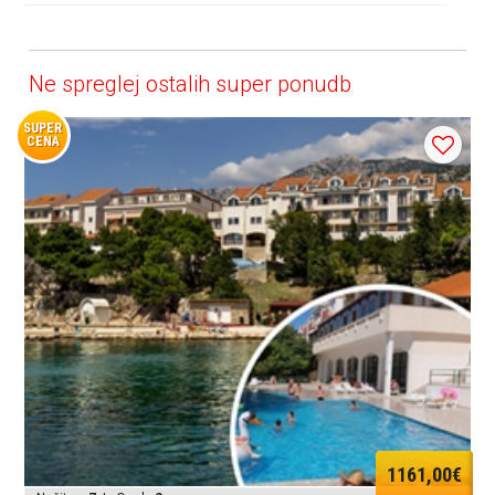
Ne spreglej ostalih super ponudb
SUPER
CENA
1161,00€