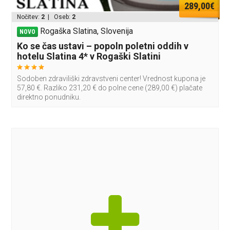
289,00€
Nočitev:
2
| Oseb:
2
Rogaška Slatina, Slovenija
NOVO
Ko se čas ustavi – popoln poletni oddih v
hotelu Slatina 4* v Rogaški Slatini
Sodoben zdraviliški zdravstveni center! Vrednost kupona je
57,80 €. Razliko 231,20 € do polne cene (289,00 €) plačate
direktno ponudniku.