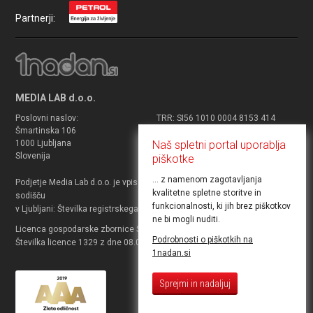
Partnerji:
MEDIA LAB d.o.o.
Poslovni naslov:
TRR: SI56 1010 0004 8153 414
Šmartinska 106
Matična številka: 3740862000
1000 Ljubljana
Davčni zavezanec: da
Naš spletni portal uporablja
Slovenija
ID za DDV: SI27330486
piškotke
... z namenom zagotavljanja
Podjetje Media Lab d.o.o. je vpisano v sodni register pri Okrožnem
kvalitetne spletne storitve in
sodišču
funkcionalnosti, ki jih brez piškotkov
v Ljubljani: Številka registrskega vpisa 2010/18231.
ne bi mogli nuditi.
Licenca gospodarske zbornice Slovenije za prodajo potovanj.
Podrobnosti o piškotkih na
Številka licence 1329 z dne 08.03.2012 za agenta.
1nadan.si
Sprejmi in nadaljuj