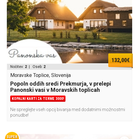
132,00€
Nočitev:
2
| Oseb:
2
Moravske Toplice, Slovenija
Popoln oddih sredi Prekmurja, v prelepi
Panonski vasi v Moravskih toplicah
KOPALNI KARTI ZA TERME 3000!
Ne spreglejte vseh opcij bivanja med dodatnimi možnostmi
ponudbe!
SUPER