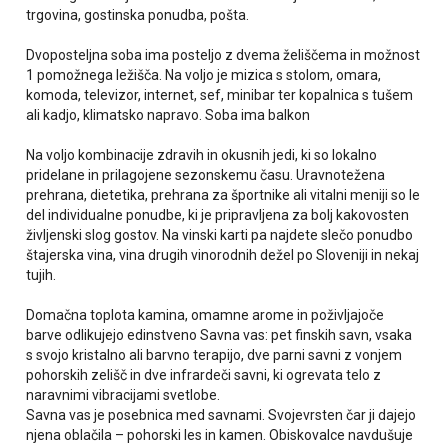
trgovina, gostinska ponudba, pošta.
Dvoposteljna soba ima posteljo z dvema želiščema in možnost
1 pomožnega ležišča. Na voljo je mizica s stolom, omara,
komoda, televizor, internet, sef, minibar ter kopalnica s tušem
ali kadjo, klimatsko napravo. Soba ima balkon
Na voljo kombinacije zdravih in okusnih jedi, ki so lokalno
pridelane in prilagojene sezonskemu času. Uravnotežena
prehrana, dietetika, prehrana za športnike ali vitalni meniji so le
del individualne ponudbe, ki je pripravljena za bolj kakovosten
življenski slog gostov. Na vinski karti pa najdete slečo ponudbo
štajerska vina, vina drugih vinorodnih dežel po Sloveniji in nekaj
tujih.
Domačna toplota kamina, omamne arome in poživljajoče
barve odlikujejo edinstveno Savna vas: pet finskih savn, vsaka
s svojo kristalno ali barvno terapijo, dve parni savni z vonjem
pohorskih zelišč in dve infrardeči savni, ki ogrevata telo z
naravnimi vibracijami svetlobe.
Savna vas je posebnica med savnami. Svojevrsten čar ji dajejo
njena oblačila – pohorski les in kamen. Obiskovalce navdušuje