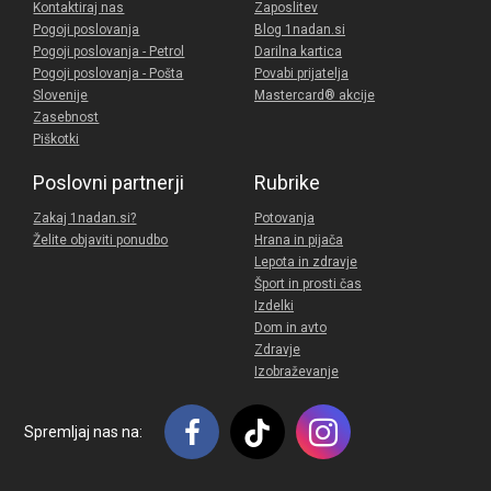
Kontaktiraj nas
Zaposlitev
Pogoji poslovanja
Blog 1nadan.si
Pogoji poslovanja - Petrol
Darilna kartica
Pogoji poslovanja - Pošta
Povabi prijatelja
Slovenije
Mastercard® akcije
Zasebnost
Piškotki
Poslovni partnerji
Rubrike
Zakaj 1nadan.si?
Potovanja
Želite objaviti ponudbo
Hrana in pijača
Lepota in zdravje
Šport in prosti čas
Izdelki
Dom in avto
Zdravje
Izobraževanje
Spremljaj nas na: