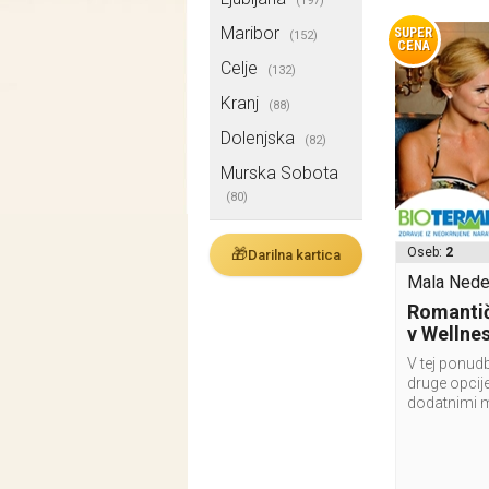
(197)
Maribor
SUPER
(152)
CENA
Celje
(132)
Kranj
(88)
Dolenjska
(82)
Murska Sobota
(80)
🎁
Oseb:
2
Darilna kartica
Mala Nedel
Romantič
v Wellne
V tej ponudb
druge opcije
dodatnimi 