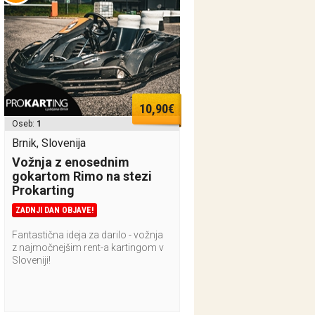
10,90€
Oseb:
1
Brnik, Slovenija
Vožnja z enosednim
gokartom Rimo na stezi
Prokarting
ZADNJI DAN OBJAVE!
Fantastična ideja za darilo - vožnja
z najmočnejšim rent-a kartingom v
Sloveniji!