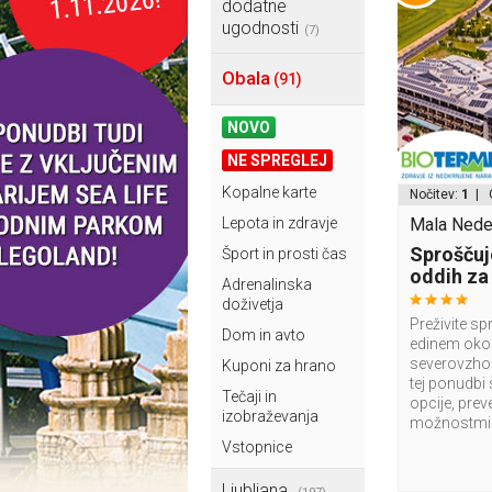
dodatne
ugodnosti
(7)
Obala
(91)
NOVO
NE SPREGLEJ
Kopalne karte
Nočitev:
1
| 
Lepota in zdravje
Mala Nedel
Sproščuj
Šport in prosti čas
oddih za
Adrenalinska
doživetja
Preživite sp
Dom in avto
edinem okol
severovzhod
Kuponi za hrano
tej ponudbi 
Tečaji in
opcije, pre
izobraževanja
možnostmi
Vstopnice
Ljubljana