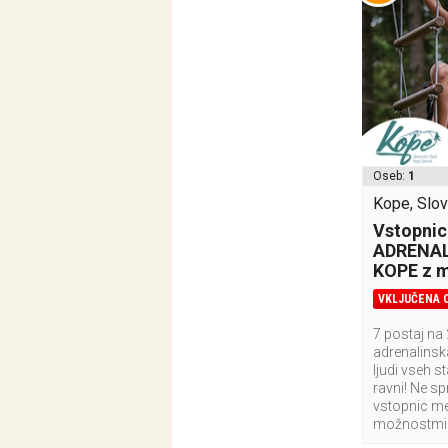
Oseb:
1
Kope, Slov
Vstopnic
ADRENAL
KOPE z m
VKLJUČENA 
7 postaj na
adrenalinsk
ljudi vseh s
ravni! Ne sp
vstopnic m
možnostmi