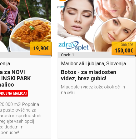
300,00€
19,90€
150,00€
Oseb:
1
enija
Maribor ali Ljubljana, Slovenija
a za NOVI
Botox - za mladosten
INSKI PARK
videz, brez gubic!
alico
Mladosten videz kože okoli oči in
na čelu!
OKUSNA MALICA!
 20.000 m2! Popolna
a pustolovščina za
tarosti in spretnostnih
reglejte vseh opcij
ed dodatnimi
 ponudbe!