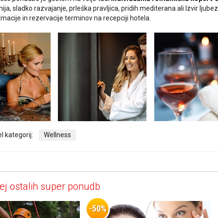
a, sladko razvajanje, prleška pravljica, pridih mediterana ali Izvir ljubez
macije in rezervacije terminov na recepciji hotela.
l kategorij:
Wellness
ej ostalih super ponudb
-50%