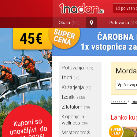
Obala
(91)
Potovanja
(48
Potovanja
(489)
Morda 
Izleti
(38)
Križarjenja
(32)
Izdelki
(132)
1nadan.si
\
Oba
Z letalom
(78)
Kopanje in
Lahko kup
wellness
(39)
SUPER
Mastercard®
CENA