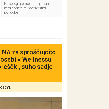
Ne spreglejte vseh opcij bivanja
med dodatnimi možnostmi
ponudbe!
ENA za sproščujočo
osebi v Wellnessu
oreščki, suho sadje
nostmi!