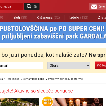
Išči
Obve
9)
Izleti
(38)
Križarjenja
(32)
Izdelki
(132)
Z let
bo jutri ponudba, kot nalašč zate?
Ne spre
la
\
Wellness
\
Romantična kopel v dvoje v Wellnessu Bioterme
ujete! Aktivne so sledeče ponudbe:
SUPER
CENA