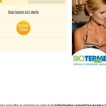
Kupi kupon kot darilo
SUPER
CENA
ness ponudbe je gostom na voljo tudi
individualna romantična kopel v 