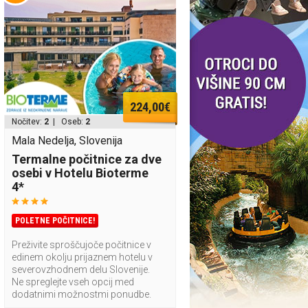
224,00€
Nočitev:
2
| Oseb:
2
Mala Nedelja, Slovenija
Termalne počitnice za dve
osebi v Hotelu Bioterme
4*
POLETNE POČITNICE!
Preživite sproščujoče počitnice v
edinem okolju prijaznem hotelu v
severovzhodnem delu Slovenije.
Ne spreglejte vseh opcij med
dodatnimi možnostmi ponudbe.