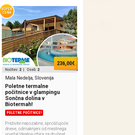
SUPER
CENA
236,00€
Nočitev:
2
| Oseb:
2
Mala Nedelja, Slovenija
Poletne termalne
počitnice v glampingu
Sončna dolina v
Biotermah!
POLETNE POČITNICE!
Preživite nepozabne, sproščujoče
dneve, odmaknjeni od mestnega
vrveža! Idealna izbira za družine!