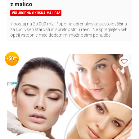
z malico
VKLJUČENA OKUSNA MALICA!
7 postaj na 20.000 m2! Popolna adrenalinska pustolovščina
za ljudi vseh starosti in spretnostnih ravni! Ne spreglejte vseh
opcij vstopnic med dodatnimi možnostmi ponudbe!
-50%