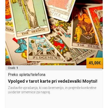
45,00€
Oseb:
1
Preko spleta/telefona
Vpolged v tarot karte pri vedeževalki Moytsi!
Zastavite vprašanja, ki vas bremenijo, in prejmite konkretne
uvide ter smernice za naprej.