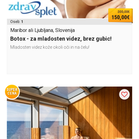
300,00€
150,00€
Oseb:
1
Maribor ali Ljubljana, Slovenija
Botox - za mladosten videz, brez gubic!
Mladosten videz kože okoli oči in na čelu!
SUPER
CENA