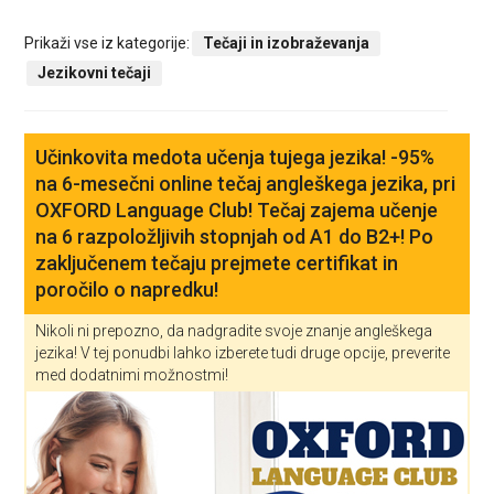
Prikaži vse iz kategorije:
Tečaji in izobraževanja
Jezikovni tečaji
Učinkovita medota učenja tujega jezika! -95%
na 6-mesečni online tečaj angleškega jezika, pri
OXFORD Language Club! Tečaj zajema učenje
na 6 razpoložljivih stopnjah od A1 do B2+! Po
zaključenem tečaju prejmete certifikat in
poročilo o napredku!
Nikoli ni prepozno, da nadgradite svoje znanje angleškega
jezika! V tej ponudbi lahko izberete tudi druge opcije, preverite
med dodatnimi možnostmi!