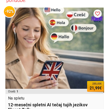
ponudbe:
-92%
285,00€
21,99€
Oseb:
1
Na spletu
12-mesečni spletni AI tečaj tujih jezikov