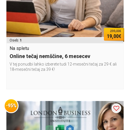
299,00€
19,00€
Oseb:
1
Na spletu
Online tečaj nemščine, 6 mesecev
V tej ponudbi lahko izberete tudi 12-mesečni tečaj za 29 € ali
18-mesečni tečaj za 39 €!
-95%