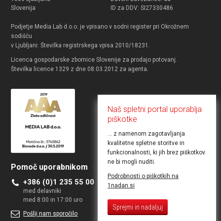
Slovenija
ID za DDV: SI27330486
Podjetje Media Lab d.o.o. je vpisano v sodni register pri Okrožnem
sodišču
v Ljubljani: Številka registrskega vpisa 2010/18231.
Licenca gospodarske zbornice Slovenije za prodajo potovanj.
Številka licence 1329 z dne 08.03.2012 za agenta.
Naš spletni portal uporablja
piškotke
... z namenom zagotavljanja
kvalitetne spletne storitve in
funkcionalnosti, ki jih brez piškotkov
ne bi mogli nuditi.
Pomoč uporabnikom
Želite objaviti ponudbo
Podrobnosti o piškotkih na
+386 (0)1 235 55 00
Kontakt za poslovne uporabnike
1nadan.si
med delavniki
med 8:00 in 17:00 uro
Sprejmi in nadaljuj
Pošlji nam sporočilo