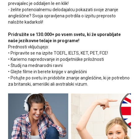
prevajalec je oddaljen le en klik!
- želite potencialnemu delodajalcu pokazati svoje znanje
angleščine? Svoja opravljena potrdila o izpitu preprosto
naložite kadarkoli!
Pridružite se 130.000+ po vsem svetu, ki že uporabljate
naše jezikovne tečaje in programe!
Prednosti vključujejo:
• Pripravite se na izpite TOEFL, IELTS, KET, PET, FCE!
• Karierno napredovanje in podjetniške priložnosti
• Študij na mednarodni ravni
• Glejte filme in berete knjige v angleščini
• Potujte po svetu in pridobite znanje angleščine, ki je potrebno
za britanski, ameriški ali avstralski vizum.