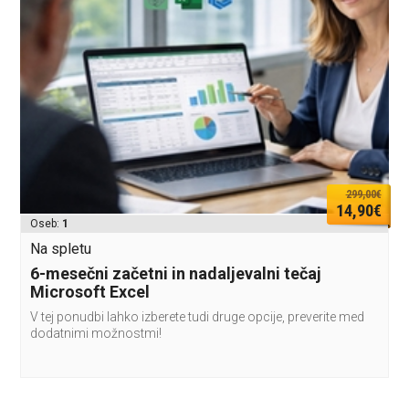
299,00€
14,90€
Oseb:
1
Na spletu
6-mesečni začetni in nadaljevalni tečaj
Microsoft Excel
V tej ponudbi lahko izberete tudi druge opcije, preverite med
dodatnimi možnostmi!