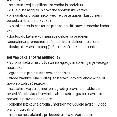
- na stotine vaj in aplikacij za vadbo in preizkus
- vizualni besednjak in govorne spominske kartice
- prevajalska orodja (nikoli več ne boste ugibali, kaj pomeni
beseda ali besedna zveza)
- izpitni center in center za prenos certifikatov: prenesite kadar
koli
- dostop do katere koli naprave deluje na osebnem
računalniku, prenosnem računalniku, mobilnem telefonu
- dostop do vseh stopenj (1-6 ), od začetne do napredne
Kaj vaš čaka znotraj aplikacije?
- izčrpna nadzorna plošča za navigacijo in spremljanje vašega
napredka
- zgradite in preizkusite svoj besednjak!
- Video vadnice. Naši učitelji so naravni govorci angleščine, ki
govorijo tudi več jezikov!
- na stotine vaj za pomoč pri izgradnji pravilne strukture in
besedišča stavkov. Preverite, ali so vaši odgovori pravilni in
preverite pravilne odgovore!
- popolna jezikovna orodja Emersion vključujejo avdio – video –
pisno – vizualno!
- nikoli se ne zataknite pri besedi ali frazi. Vaš spletni