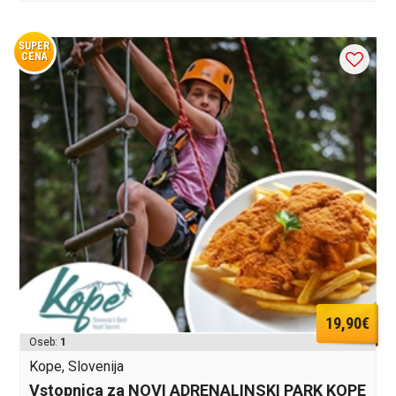
SUPER
CENA
19,90€
Oseb:
1
Kope, Slovenija
Vstopnica za NOVI ADRENALINSKI PARK KOPE