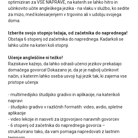
optimiziran za VSE NAPRAVE, na katerih se lahko hitro in
učinkovito učite angleškega jezika - na vlaku v službo, ko sedite
za mizo, med kolesarjenjem v trgovino ali v udobju svojega
doma.
Izberite svojo stopnjo tečaja, od začetnika do naprednega!
Obstaja 6 stopenj od začetnika do naprednega. Kadarkoli se
lahko učite na kateri koli stopnji.
Učenje angleščine ni težko!
Raziskave kažejo, da lahko odrasli učenci jezikov prekašajo
domačega govorca! Dokazano je, da je je najbolj učinkovit
način, s katerim lahko oseba usvoji tuji jezik tak, ki zajema vse
pristope učenja:
- multimedijsko študijsko gradivo in aplikacije, na katerikoli
napravi
- študijsko gradivo v različnih formatih: video, avdio, spletne
aplikacije
- video lekcije in nasveti za izgovorjavo naravnih govorcev
- 6 stopenj od začetnika do naprednega govorca –
strukturirano tako, da vam pomaga napredovati z lastnim
tempom