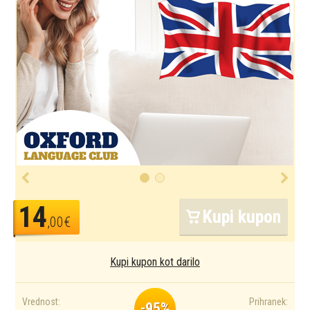
14
Kupi kupon
,00€
Kupi kupon kot darilo
Vrednost:
Prihranek:
-95%