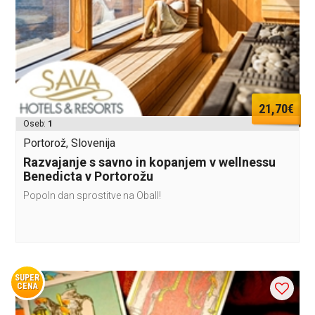
21,70€
Oseb:
1
Portorož, Slovenija
Razvajanje s savno in kopanjem v wellnessu
Benedicta v Portorožu
Popoln dan sprostitve na ObalI!
SUPER
CENA