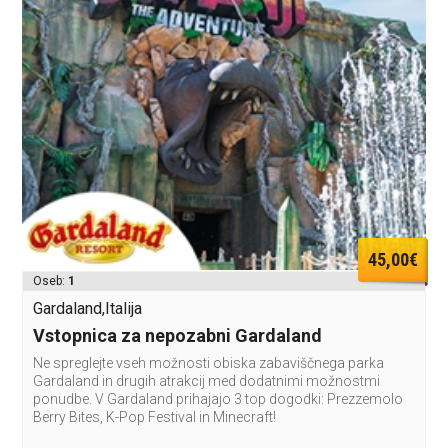
45,00€
Oseb:
1
Gardaland,Italija
Vstopnica za nepozabni Gardaland
Ne spreglejte vseh možnosti obiska zabaviščnega parka
Gardaland in drugih atrakcij med dodatnimi možnostmi
ponudbe. V Gardaland prihajajo 3 top dogodki: Prezzemolo
Berry Bites, K-Pop Festival in Minecraft!