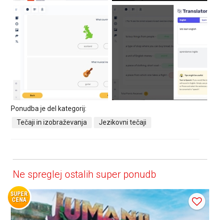
Ponudba je del kategorij:
Tečaji in izobraževanja
Jezikovni tečaji
Ne spreglej ostalih super ponudb
SUPER
CENA