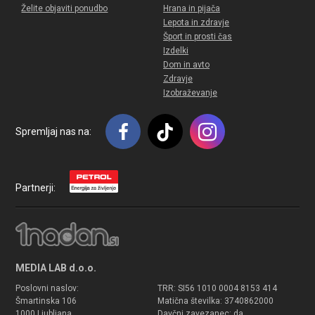
Želite objaviti ponudbo
Hrana in pijača
Lepota in zdravje
Šport in prosti čas
Izdelki
Dom in avto
Zdravje
Izobraževanje
Spremljaj nas na:
Partnerji:
MEDIA LAB d.o.o.
Poslovni naslov:
TRR: SI56 1010 0004 8153 414
Šmartinska 106
Matična številka: 3740862000
1000 Ljubljana
Davčni zavezanec: da