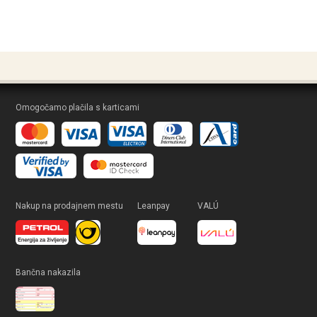
Omogočamo plačila s karticami
Nakup na prodajnem mestu
Leanpay
VALÚ
Bančna nakazila