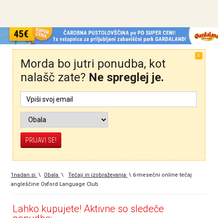
X
Morda bo jutri ponudba, kot
nalašč zate?
Ne spreglej je.
1nadan.si
\
Obala
\
Tečaji in izobraževanja
\
6-mesečni online tečaj
angleščine Oxford Language Club
Lahko kupujete! Aktivne so sledeče