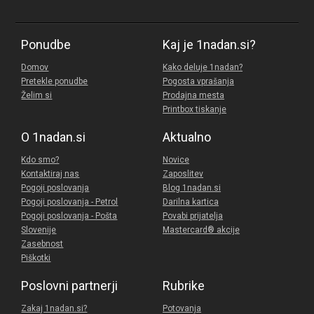
Ponudbe
Kaj je 1nadan.si?
Domov
Kako deluje 1nadan?
Pretekle ponudbe
Pogosta vprašanja
Želim si
Prodajna mesta
Printbox tiskanje
O 1nadan.si
Aktualno
Kdo smo?
Novice
Kontaktiraj nas
Zaposlitev
Pogoji poslovanja
Blog 1nadan.si
Pogoji poslovanja - Petrol
Darilna kartica
Pogoji poslovanja - Pošta
Povabi prijatelja
Slovenije
Mastercard® akcije
Zasebnost
Piškotki
Poslovni partnerji
Rubrike
Zakaj 1nadan.si?
Potovanja