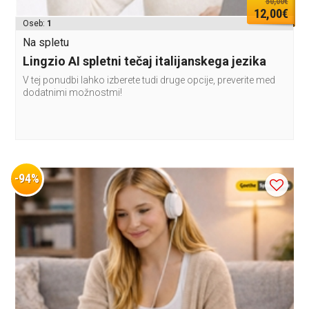
50,00€
12,00€
Oseb:
1
Na spletu
Lingzio AI spletni tečaj italijanskega jezika
V tej ponudbi lahko izberete tudi druge opcije, preverite med
dodatnimi možnostmi!
-94%