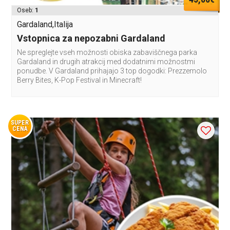
Oseb:
1
Gardaland,Italija
Vstopnica za nepozabni Gardaland
Ne spreglejte vseh možnosti obiska zabaviščnega parka
Gardaland in drugih atrakcij med dodatnimi možnostmi
ponudbe. V Gardaland prihajajo 3 top dogodki: Prezzemolo
Berry Bites, K-Pop Festival in Minecraft!
SUPER
CENA