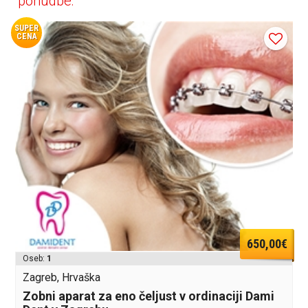
ponudbe:
SUPER
CENA
650,00€
Oseb:
1
Zagreb, Hrvaška
Zobni aparat za eno čeljust v ordinaciji Dami