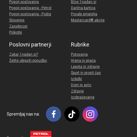
Pogoji poslovanja
Blog 1nadan.si
Pogoji poslovanja - Petrol
Darilna kartica
Pogoji poslovanja - Pošta
Povabi prijatelja
Slovenije
Mastercard® akcije
Zasebnost
Piškotki
Poslovni partnerji
Rubrike
Zakaj 1nadan.si?
Potovanja
Želite objaviti ponudbo
Hrana in pijača
Lepota in zdravje
Šport in prosti čas
Izdelki
Dom in avto
Zdravje
Izobraževanje
Spremljaj nas na: