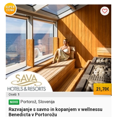
SUPER
CENA
21,70€
Oseb:
1
Portorož, Slovenija
NOVO
Razvajanje s savno in kopanjem v wellnessu
Benedicta v Portorožu