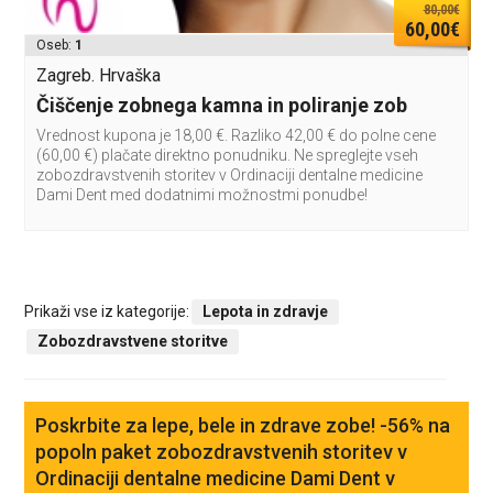
80,00€
60,00€
Oseb:
1
Zagreb. Hrvaška
Čiščenje zobnega kamna in poliranje zob
Vrednost kupona je 18,00 €. Razliko 42,00 € do polne cene
(60,00 €) plačate direktno ponudniku. Ne spreglejte vseh
zobozdravstvenih storitev v Ordinaciji dentalne medicine
Dami Dent med dodatnimi možnostmi ponudbe!
Prikaži vse iz kategorije:
Lepota in zdravje
Zobozdravstvene storitve
Poskrbite za lepe, bele in zdrave zobe! -56% na
popoln paket zobozdravstvenih storitev v
Ordinaciji dentalne medicine Dami Dent v