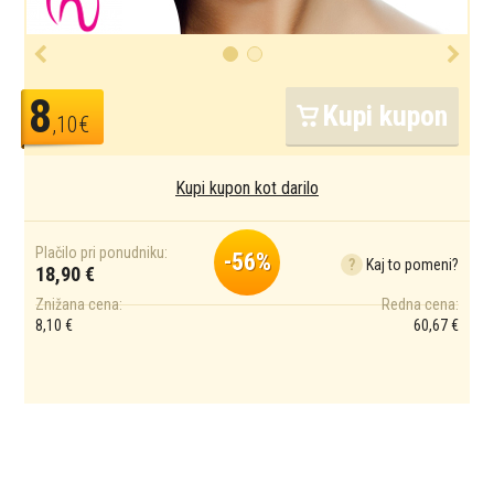
8
Kupi kupon
,10€
Kupi kupon kot darilo
Plačilo pri ponudniku:
-56%
?
Kaj to pomeni?
18,90 €
Znižana cena:
Redna cena:
8,10 €
60,67 €