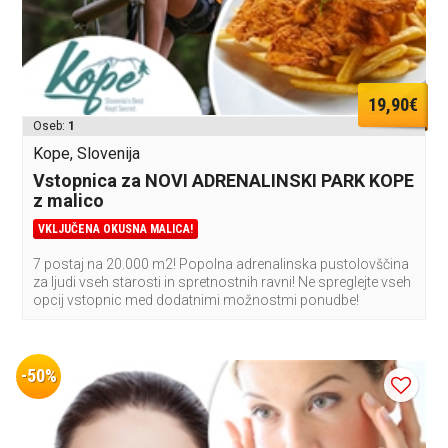
19,90€
Oseb:
1
Kope, Slovenija
Vstopnica za NOVI ADRENALINSKI PARK KOPE
z malico
VKLJUČENA OKUSNA MALICA!
7 postaj na 20.000 m2! Popolna adrenalinska pustolovščina
za ljudi vseh starosti in spretnostnih ravni! Ne spreglejte vseh
opcij vstopnic med dodatnimi možnostmi ponudbe!
-50%