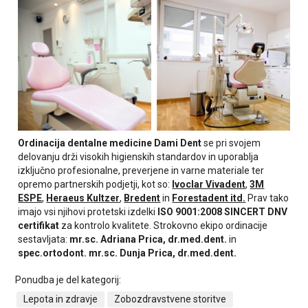
Ordinacija dentalne medicine Dami Dent
se pri svojem
delovanju drži visokih higienskih standardov in uporablja
izključno profesionalne, preverjene in varne materiale ter
opremo partnerskih podjetji, kot so:
Ivoclar Vivadent
,
3M
ESPE
,
Heraeus Kultzer
,
Bredent
in
Forestadent itd.
Prav tako
imajo vsi njihovi protetski izdelki
ISO 9001:2008 SINCERT DNV
certifikat
za kontrolo kvalitete. Strokovno ekipo ordinacije
sestavljata:
mr.sc. Adriana Prica, dr.med.dent.
in
spec.ortodont.
mr.sc. Dunja Prica, dr.med.dent.
Ponudba je del kategorij:
Lepota in zdravje
Zobozdravstvene storitve