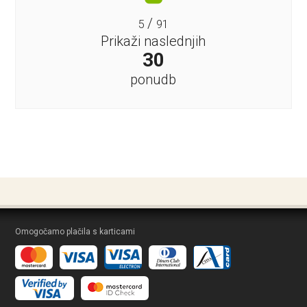
/
5
91
Prikaži naslednjih
30
ponudb
Omogočamo plačila s karticami