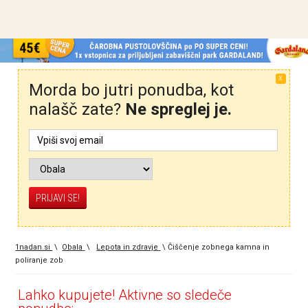
X
Morda bo jutri ponudba, kot
nalašč zate?
Ne spreglej je.
1nadan.si
\
Obala
\
Lepota in zdravje
\
Čiščenje zobnega kamna in
poliranje zob
Lahko kupujete! Aktivne so sledeče