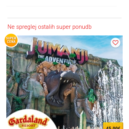
Ne spreglej ostalih super ponudb
SUPER
CENA
45,00€