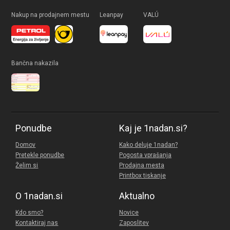
Nakup na prodajnem mestu
Leanpay
VALÚ
Bančna nakazila
Ponudbe
Kaj je 1nadan.si?
Domov
Kako deluje 1nadan?
Pretekle ponudbe
Pogosta vprašanja
Želim si
Prodajna mesta
Printbox tiskanje
O 1nadan.si
Aktualno
Kdo smo?
Novice
Kontaktiraj nas
Zaposlitev