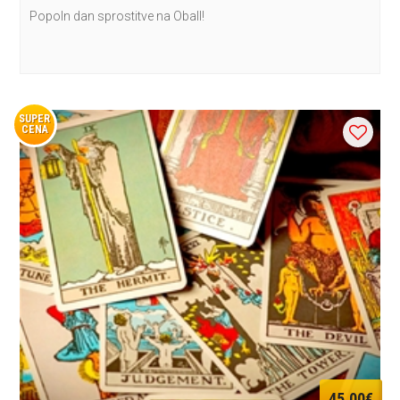
Popoln dan sprostitve na ObalI!
SUPER
CENA
45,00€