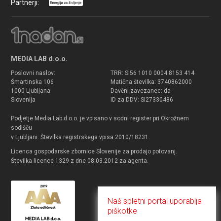
Partnerji:
MEDIA LAB d.o.o.
Poslovni naslov:
TRR: SI56 1010 0004 8153 414
Šmartinska 106
Matična številka: 3740862000
1000 Ljubljana
Davčni zavezanec: da
Slovenija
ID za DDV: SI27330486
Podjetje Media Lab d.o.o. je vpisano v sodni register pri Okrožnem
sodišču
v Ljubljani: Številka registrskega vpisa 2010/18231.
Licenca gospodarske zbornice Slovenije za prodajo potovanj.
Številka licence 1329 z dne 08.03.2012 za agenta.
Naš spletni portal uporablja
piškotke