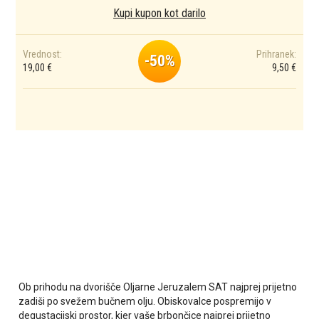
Kupi kupon kot darilo
Vrednost:
Prihranek:
-50%
19,00 €
9,50 €
Ob prihodu na dvorišče Oljarne Jeruzalem SAT najprej prijetno
zadiši po svežem bučnem olju. Obiskovalce pospremijo v
degustacijski prostor, kjer vaše brbončice najprej prijetno