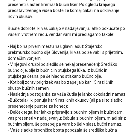
preseneti slasten kremasti bučni liker. Po ogledu krajšega
predstavitvenega videa boste že komaj čakali na odkrivanje
novih okusov.
Bučne dobrote, ki vas čakajo v nadaljevanju, lahko pokušate po
vašem vrstnem redu, vendar vam mi predlagamo takole:
- Naj bo na prvem mestu naš glavni adut: Štajersko
prekmursko bučno olje Slovenija, ki vas bo že vabil s prijetnim,
domačim vonjem;
- V njegovi družbi bo sledilo še nekaj presenečenj: Središko
bučno olje, olje iz bučnic in ptujskega lüka, iz bučnic in
ptujskega česna,
pa še hladno stiskano bučno olje.
- Kot bolj zdrav prigrizek vas bo zapeljalo kar 15 različnih
okusov bučnih semen;
- Naslednja postojanka za vaša čutila je lahko čokoladni namaz
»Bučotela«, ki ponuja kar 9 različnih okusov (ali pa si to sladko
presenečenje pustite za konec);
- Delček tega, kar lahko pripravijo z bučnim oljem in bučnicami,
vas preseneti v nadaljevanju: čebula z bučnim oljem, mladi sir z
bučnim oljem, še posebej pa vam bo šel v slast, bučni namaz;
-
Vaše sladke brbončice bosta pobožala še središka bučna