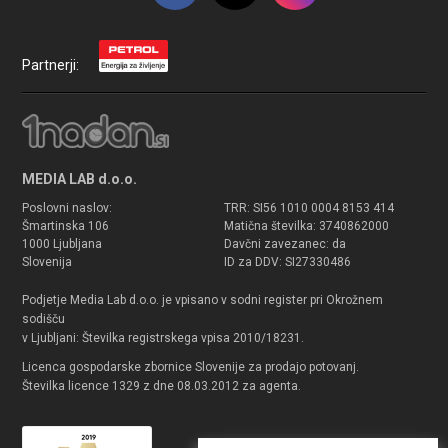
Partnerji:
MEDIA LAB d.o.o.
Poslovni naslov:
TRR: SI56 1010 0004 8153 414
Šmartinska 106
Matična številka: 3740862000
1000 Ljubljana
Davčni zavezanec: da
Slovenija
ID za DDV: SI27330486
Podjetje Media Lab d.o.o. je vpisano v sodni register pri Okrožnem
sodišču
v Ljubljani: Številka registrskega vpisa 2010/18231.
Licenca gospodarske zbornice Slovenije za prodajo potovanj.
Številka licence 1329 z dne 08.03.2012 za agenta.