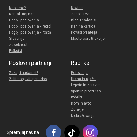
Kdo smo?
Novice
Kontaktiraj nas
Zaposlitev
Pogoji poslovanja
Blog 1nadan.si
Pogoji poslovanja - Petrol
Darilna kartica
Pogoji poslovanja - Pošta
Povabi prijatelja
Slovenije
Mastercard® akcije
Zasebnost
Piškotki
Poslovni partnerji
Rubrike
Zakaj 1nadan.si?
Potovanja
Želite objaviti ponudbo
Hrana in pijača
Lepota in zdravje
Šport in prosti čas
Izdelki
Dom in avto
Zdravje
Izobraževanje
Spremljaj nas na: