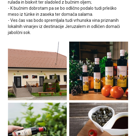
rulada in biskvit ter
sladoled z bučnim oljem;
-
K bučnim dobrotam pa se bo odlično podalo tudi prleško
meso iz tünke in zaseka ter
domača salama.
-
Ves čas vas bodo spremljala
tudi vrhunska vina priznanih
lokalnih vinarjev iz destinacije Jeruzalem in odličen domači
jabolčni sok.