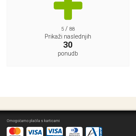
/
5
88
Prikaži naslednjih
30
ponudb
Omogočamo plačila s karticami