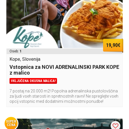
19,90€
Oseb:
1
Kope, Slovenija
Vstopnica za NOVI ADRENALINSKI PARK KOPE
z malico
VKLJUČENA OKUSNA MALICA!
7 postaj na 20.000 m2! Popolna adrenalinska pustolovščina
za ljudi vseh starosti in spretnostnih ravni! Ne spreglejte vseh
opcij vstopnic med dodatnimi možnostmi ponudbe!
SUPER
CENA