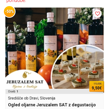
ponudbe:
-50%
19,00€
9,50€
Oseb:
1
Središče ob Dravi, Slovenija
Ogled oljarne Jeruzalem SAT z degustacijo