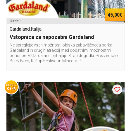
45,00€
Oseb:
1
Gardaland,Italija
Vstopnica za nepozabni Gardaland
Ne spreglejte vseh možnosti obiska zabaviščnega parka
Gardaland in drugih atrakcij med dodatnimi možnostmi
ponudbe. V Gardaland prihajajo 3 top dogodki: Prezzemolo
Berry Bites, K-Pop Festival in Minecraft!
SUPER
CENA