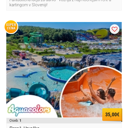
kartingom v Sloveniji!
SUPER
CENA
35,00€
Oseb:
1