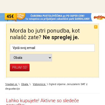
X
Morda bo jutri ponudba, kot
nalašč zate?
Ne spreglej je.
1nadan.si
\
Obala
\
Vstopnice
\
Ogled oljarne Jeruzalem SAT z
degustacijo
Lahko kupujete! Aktivne so sledeče