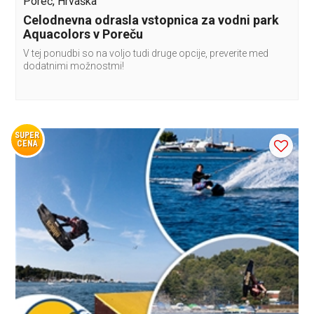
Poreč, Hrvaška
Celodnevna odrasla vstopnica za vodni park
Aquacolors v Poreču
V tej ponudbi so na voljo tudi druge opcije, preverite med
dodatnimi možnostmi!
SUPER
CENA