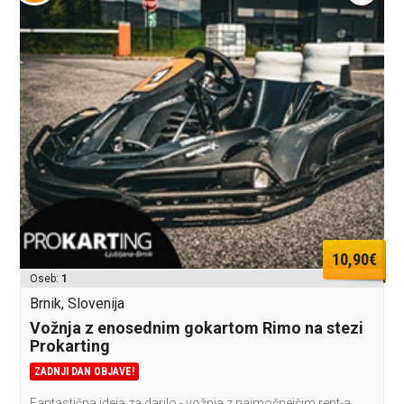
10,90€
Oseb:
1
Brnik, Slovenija
Vožnja z enosednim gokartom Rimo na stezi
Prokarting
ZADNJI DAN OBJAVE!
Fantastična ideja za darilo - vožnja z najmočnejšim rent-a