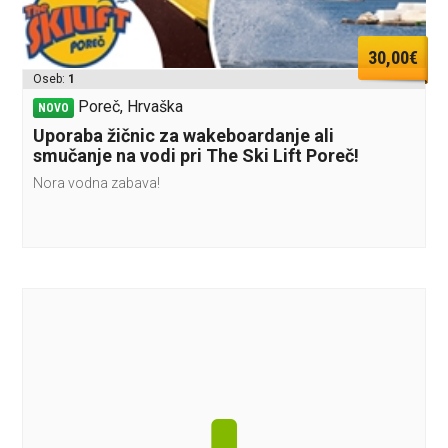
30,00€
Oseb:
1
Poreč, Hrvaška
NOVO
Uporaba žičnic za wakeboardanje ali
smučanje na vodi pri The Ski Lift Poreč!
Nora vodna zabava!