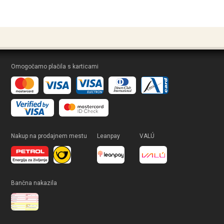
Omogočamo plačila s karticami
Nakup na prodajnem mestu
Leanpay
VALÚ
Bančna nakazila