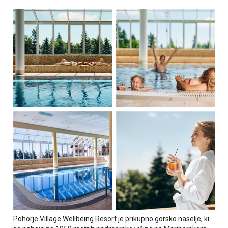
Pohorje Village Wellbeing Resort je prikupno gorsko naselje, ki