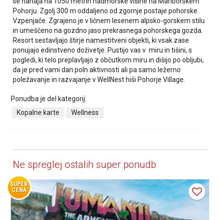
se nahaja na 1050 metrih nadmorske višine na Mariborskem
Pohorju. Zgolj 300 m oddaljeno od zgornje postaje pohorske
Vzpenjače. Zgrajeno je v ličnem lesenem alpsko-gorskem stilu
in umeščeno na gozdno jaso prekrasnega pohorskega gozda.
Resort sestavljajo štirje namestitveni objekti, ki vsak zase
ponujajo edinstveno doživetje. Pustijo vas v miru in tišini, s
pogledi, ki telo preplavljajo z občutkom miru in dišijo po obljubi,
da je pred vami dan poln aktivnosti ali pa samo ležerno
poležavanje in razvajanje v WellNest hiši Pohorje Village.
Ponudba je del kategorij:
Kopalne karte
Wellness
Ne spreglej ostalih super ponudb
SUPER
CENA