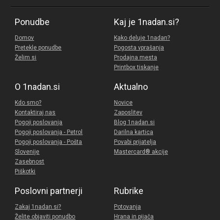
Ponudbe
Kaj je 1nadan.si?
Domov
Kako deluje 1nadan?
Pretekle ponudbe
Pogosta vprašanja
Želim si
Prodajna mesta
Printbox tiskanje
O 1nadan.si
Aktualno
Kdo smo?
Novice
Kontaktiraj nas
Zaposlitev
Pogoji poslovanja
Blog 1nadan.si
Pogoji poslovanja - Petrol
Darilna kartica
Pogoji poslovanja - Pošta
Povabi prijatelja
Slovenije
Mastercard® akcije
Zasebnost
Piškotki
Poslovni partnerji
Rubrike
Zakaj 1nadan.si?
Potovanja
Želite objaviti ponudbo
Hrana in pijača