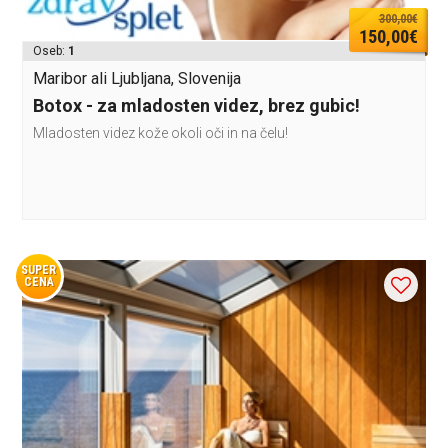
300,00€
150,00€
Oseb:
1
Maribor ali Ljubljana, Slovenija
Botox - za mladosten videz, brez gubic!
Mladosten videz kože okoli oči in na čelu!
SUPER
CENA