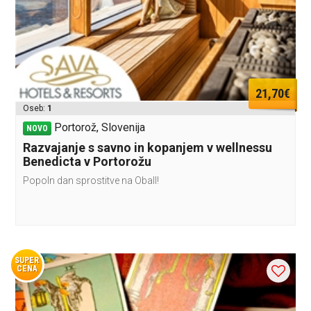
21,70€
Oseb:
1
Portorož, Slovenija
NOVO
Razvajanje s savno in kopanjem v wellnessu
Benedicta v Portorožu
Popoln dan sprostitve na ObalI!
SUPER
CENA