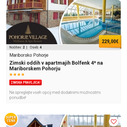
229,00€
Nočitev:
2
| Oseb:
4
Mariborsko Pohorje
Zimski oddih v apartmajih Bolfenk 4* na
Mariborskem Pohorju
ZIMSKA PRAVLJICA!
Ne spreglejte vseh opcij med dodatnimi možnostmi
ponudbe!
SUPER
CENA