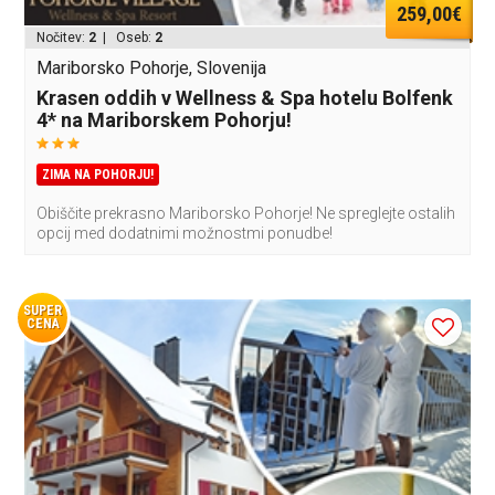
259,00€
Nočitev:
2
| Oseb:
2
Mariborsko Pohorje, Slovenija
Krasen oddih v Wellness & Spa hotelu Bolfenk
4* na Mariborskem Pohorju!
ZIMA NA POHORJU!
Obiščite prekrasno Mariborsko Pohorje! Ne spreglejte ostalih
opcij med dodatnimi možnostmi ponudbe!
SUPER
CENA