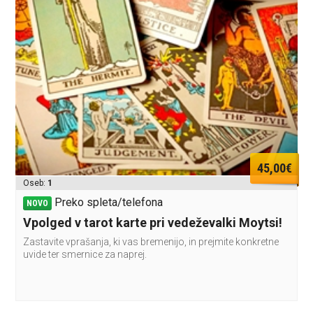
45,00€
Oseb:
1
Preko spleta/telefona
NOVO
Vpolged v tarot karte pri vedeževalki Moytsi!
Zastavite vprašanja, ki vas bremenijo, in prejmite konkretne
uvide ter smernice za naprej.