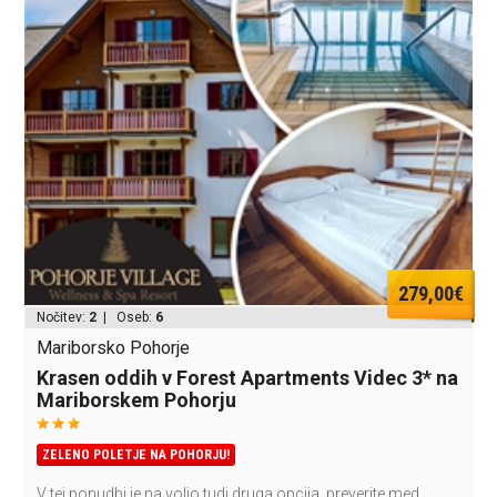
279,00€
Nočitev:
2
| Oseb:
6
Mariborsko Pohorje
Krasen oddih v Forest Apartments Videc 3* na
Mariborskem Pohorju
ZELENO POLETJE NA POHORJU!
V tej ponudbi je na voljo tudi druga opcija, preverite med