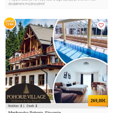
dodatnimi možnostmi!
SUPER
CENA
269,00€
Nočitev:
2
| Oseb:
2
Mariborsko Pohorje, Slovenija