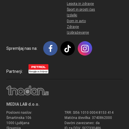
Lepota in zdravje
Šport in prosti čas
Izdelki
Dom in avto
Zdravje
Izobraževanje
Spremljaj nas na:
Partnerji:
MEDIA LAB d.o.o.
Poslovni naslov:
TRR: SI56 1010 0004 8153 414
Šmartinska 106
Matična številka: 3740862000
1000 Ljubljana
Davčni zavezanec: da
Slovenija
ID za DDV: SI27330486