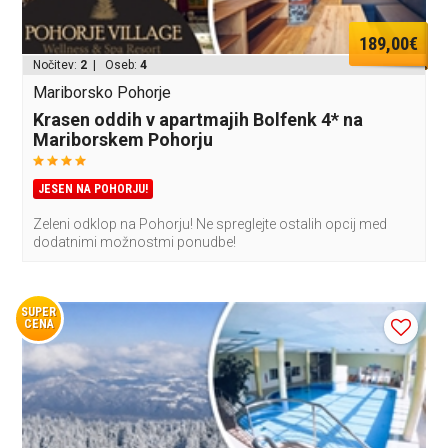
189,00€
Nočitev:
2
| Oseb:
4
Mariborsko Pohorje
Krasen oddih v apartmajih Bolfenk 4* na
Mariborskem Pohorju
JESEN NA POHORJU!
Zeleni odklop na Pohorju! Ne spreglejte ostalih opcij med
dodatnimi možnostmi ponudbe!
SUPER
CENA