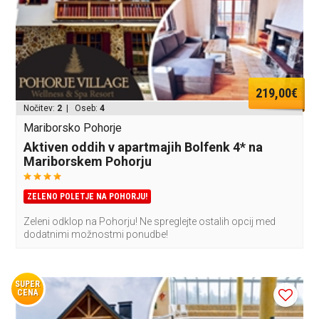
219,00€
Nočitev:
2
| Oseb:
4
Mariborsko Pohorje
Aktiven oddih v apartmajih Bolfenk 4* na
Mariborskem Pohorju
ZELENO POLETJE NA POHORJU!
Zeleni odklop na Pohorju! Ne spreglejte ostalih opcij med
dodatnimi možnostmi ponudbe!
SUPER
CENA