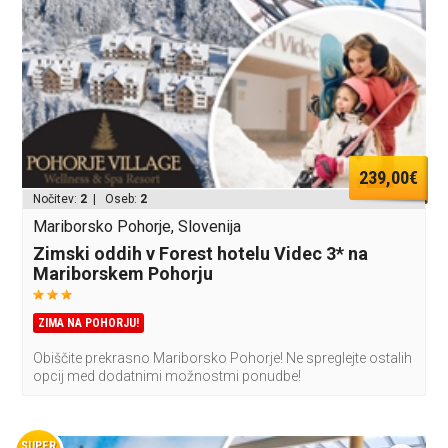
239,00€
Nočitev:
2
| Oseb:
2
Mariborsko Pohorje, Slovenija
Zimski oddih v Forest hotelu Videc 3* na
Mariborskem Pohorju
ZIMA NA POHORJU!
Obiščite prekrasno Mariborsko Pohorje! Ne spreglejte ostalih
opcij med dodatnimi možnostmi ponudbe!
SUPER