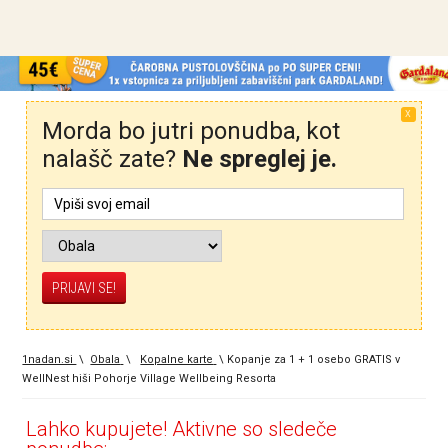
X
Morda bo jutri ponudba, kot
nalašč zate?
Ne spreglej je.
1nadan.si
\
Obala
\
Kopalne karte
\
Kopanje za 1 + 1 osebo GRATIS v
WellNest hiši Pohorje Village Wellbeing Resorta
Lahko kupujete! Aktivne so sledeče