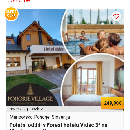
ponudbe:
SUPER
CENA
249,00€
Nočitev:
2
| Oseb:
2
Mariborsko Pohorje, Slovenija
Poletni oddih v Forest hotelu Videc 3* na