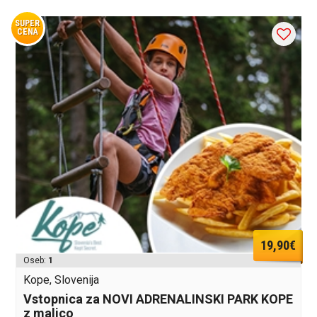
SUPER
CENA
19,90€
Oseb:
1
Kope, Slovenija
Vstopnica za NOVI ADRENALINSKI PARK KOPE
z malico