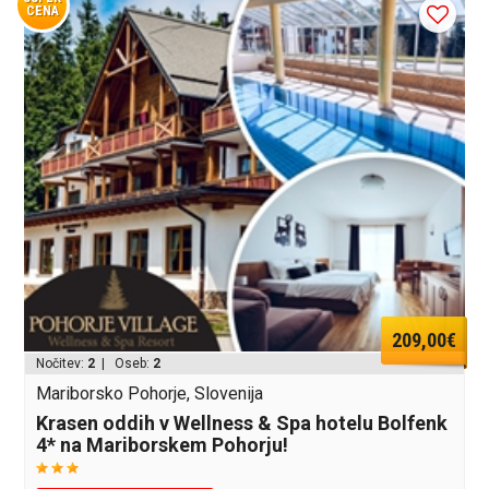
CENA
209,00€
Nočitev:
2
| Oseb:
2
Mariborsko Pohorje, Slovenija
Krasen oddih v Wellness & Spa hotelu Bolfenk
4* na Mariborskem Pohorju!