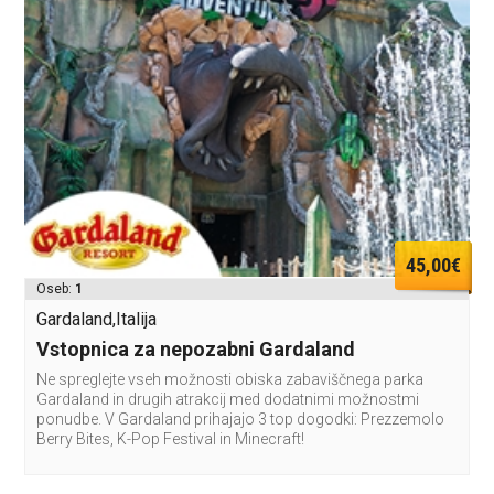
45,00€
Oseb:
1
Gardaland,Italija
Vstopnica za nepozabni Gardaland
Ne spreglejte vseh možnosti obiska zabaviščnega parka
Gardaland in drugih atrakcij med dodatnimi možnostmi
ponudbe. V Gardaland prihajajo 3 top dogodki: Prezzemolo
Berry Bites, K-Pop Festival in Minecraft!