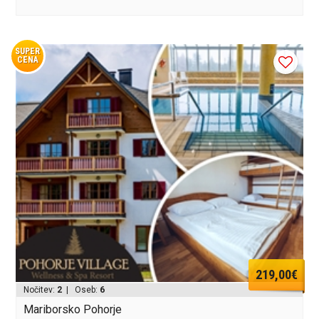
SUPER
CENA
219,00€
Nočitev:
2
| Oseb:
6
Mariborsko Pohorje