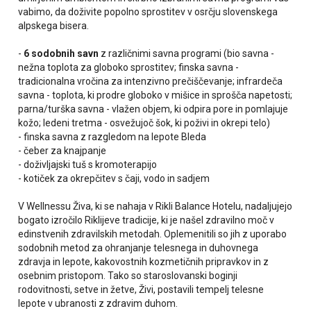
vabimo, da doživite popolno sprostitev v osrčju slovenskega
alpskega bisera.
-
6 sodobnih savn
z različnimi savna programi (bio savna -
nežna toplota za globoko sprostitev; finska savna -
tradicionalna vročina za intenzivno prečiščevanje; infrardeča
savna - toplota, ki prodre globoko v mišice in sprošča napetosti;
parna/turška savna - vlažen objem, ki odpira pore in pomlajuje
kožo; ledeni tretma - osvežujoč šok, ki poživi in okrepi telo)
- finska savna z razgledom na lepote Bleda
- čeber za knajpanje
- doživljajski tuš s kromoterapijo
- kotiček za okrepčitev s čaji, vodo in sadjem
V Wellnessu Živa, ki se nahaja v Rikli Balance Hotelu, nadaljujejo
bogato izročilo Riklijeve tradicije, ki je našel zdravilno moč v
edinstvenih zdravilskih metodah. Oplemenitili so jih z uporabo
sodobnih metod za ohranjanje telesnega in duhovnega
zdravja in lepote, kakovostnih kozmetičnih pripravkov in z
osebnim pristopom. Tako so staroslovanski boginji
rodovitnosti, setve in žetve, Živi, postavili tempelj telesne
lepote v ubranosti z zdravim duhom.