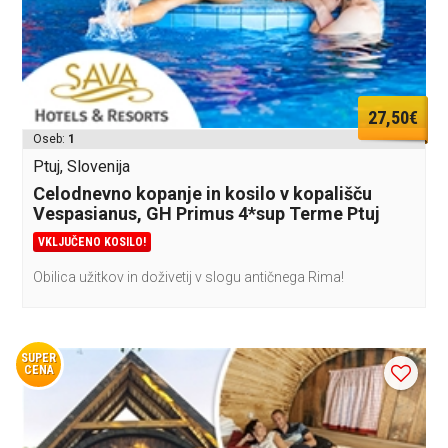
27,50€
Oseb:
1
Ptuj, Slovenija
Celodnevno kopanje in kosilo v kopališču
Vespasianus, GH Primus 4*sup Terme Ptuj
VKLJUČENO KOSILO!
Obilica užitkov in doživetij v slogu antičnega Rima!
SUPER
CENA