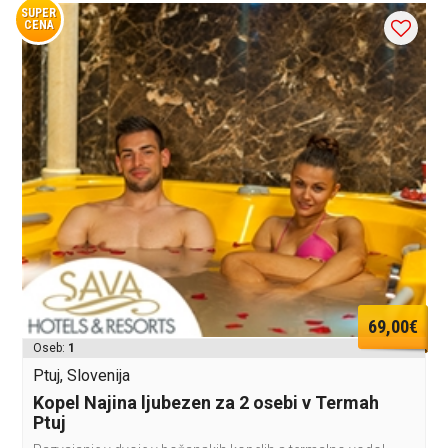
SUPER
CENA
69,00€
Oseb:
1
Ptuj, Slovenija
Kopel Najina ljubezen za 2 osebi v Termah
Ptuj