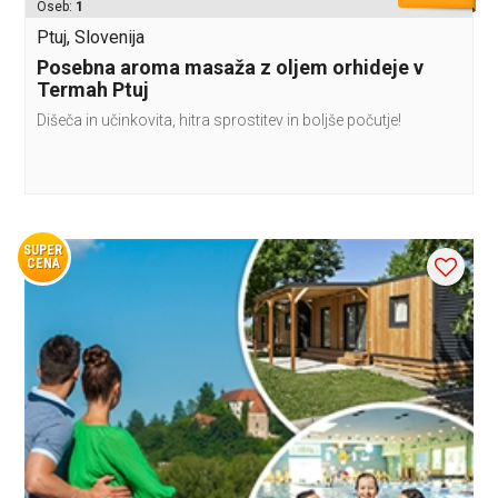
Oseb:
1
Ptuj, Slovenija
Posebna aroma masaža z oljem orhideje v
Termah Ptuj
Dišeča in učinkovita, hitra sprostitev in boljše počutje!
SUPER
CENA