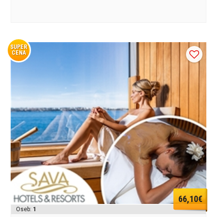
SUPER
CENA
66,10€
Oseb:
1