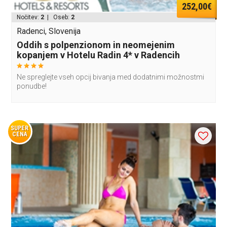
252,00€
Nočitev:
2
| Oseb:
2
Radenci, Slovenija
Oddih s polpenzionom in neomejenim
kopanjem v Hotelu Radin 4* v Radencih
Ne spreglejte vseh opcij bivanja med dodatnimi možnostmi
ponudbe!
SUPER
CENA