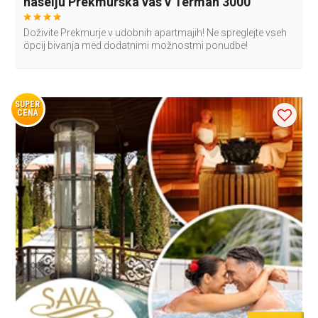
naselju Prekmurska vas v Termah 3000
Doživite Prekmurje v udobnih apartmajih! Ne spreglejte vseh
öpcij bivanja med dodatnimi možnostmi ponudbe!
SUPER
CENA