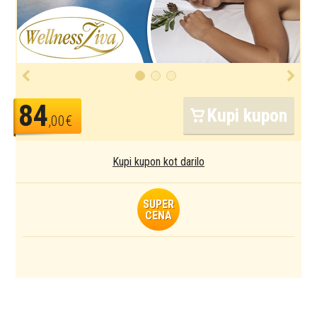
84
Kupi kupon
,00€
Kupi kupon kot darilo
SUPER
CENA