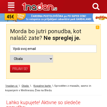
X
Morda bo jutri ponudba, kot
nalašč zate?
Ne spreglej je.
1nadan.si
\
Obala
\
Kopalne karte
\
Sprostitev z masažo, savno in
kopanjem v Wellnessu Živa na Bledu
Lahko kupujete! Aktivne so sledeče