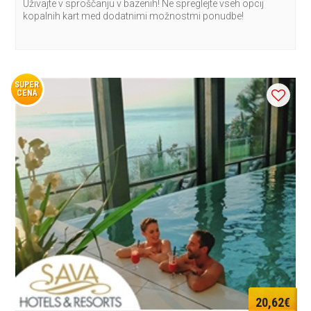
Uživajte v sproščanju v bazenih! Ne spreglejte vseh opcij
kopalnih kart med dodatnimi možnostmi ponudbe!
SUPER
CENA
20,62€