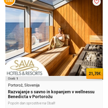
CENA
21,70€
Oseb:
1
Portorož, Slovenija
Razvajanje s savno in kopanjem v wellnessu
Benedicta v Portorožu
Popoln dan sprostitve na ObalI!