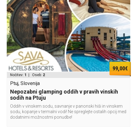
99,00€
Nočitev:
1
| Oseb:
2
Ptuj, Slovenija
Nepozabni glamping oddih v pravih vinskih
sodih na Ptuju
Oddih v vinskem sodu, savnanje v panonski hiši in vinskem
sodu, kopanje v termalni vodi! Ne spreglejte ostalih opcij med
dodatnimi možnostmi ponudbe!