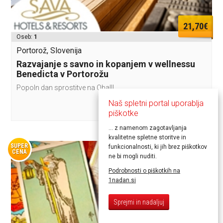
21,70€
Oseb:
1
Portorož, Slovenija
Razvajanje s savno in kopanjem v wellnessu
Benedicta v Portorožu
Popoln dan sprostitve na ObalI!
Naš spletni portal uporablja
piškotke
... z namenom zagotavljanja
kvalitetne spletne storitve in
SUPER
funkcionalnosti, ki jih brez piškotkov
CENA
ne bi mogli nuditi.
Podrobnosti o piškotkih na
1nadan.si
Sprejmi in nadaljuj