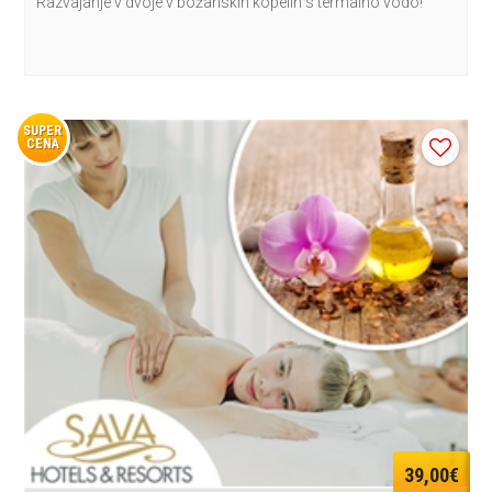
Razvajanje v dvoje v božanskih kopelih s termalno vodo!
SUPER
CENA
39,00€