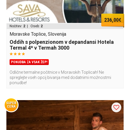
236,00€
Nočitev:
2
| Oseb:
2
Moravske Toplice, Slovenija
Oddih s polpenzionom v depandansi Hotela
Termal 4* v Termah 3000
PONUDBA ZA VSAK ŽEP!
Odlične termalne počitnice v Moravskih Toplicah! Ne
spreglejte vseh opcij bivanja med dodatnimi možnostmi
ponudbe!
SUPER
CENA