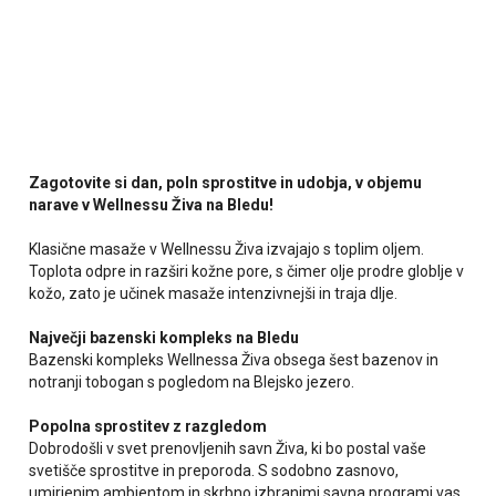
Zagotovite si dan, poln sprostitve in udobja, v objemu
narave v Wellnessu Živa na Bledu!
Klasične masaže v Wellnessu Živa izvajajo s toplim oljem.
Toplota odpre in razširi kožne pore, s čimer olje prodre globlje v
kožo, zato je učinek masaže intenzivnejši in traja dlje.
Največji bazenski kompleks na Bledu
Bazenski kompleks Wellnessa Živa obsega šest bazenov in
notranji tobogan s pogledom na Blejsko jezero.
Popolna sprostitev z razgledom
Dobrodošli v svet prenovljenih savn Živa, ki bo postal vaše
svetišče sprostitve in preporoda. S sodobno zasnovo,
umirjenim ambientom in skrbno izbranimi savna programi vas