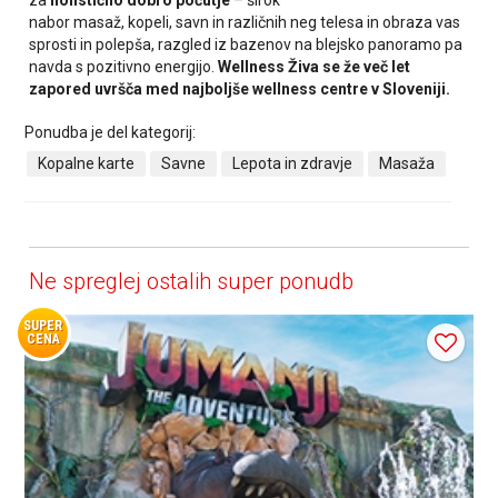
nabor masaž, kopeli, savn in različnih neg telesa in obraza vas
sprosti in polepša, razgled iz bazenov na blejsko panoramo pa
navda s pozitivno energijo.
Wellness Živa se že več let
zapored uvršča med najboljše wellness centre v Sloveniji.
Ponudba je del kategorij:
Kopalne karte
Savne
Lepota in zdravje
Masaža
Ne spreglej ostalih super ponudb
SUPER
CENA