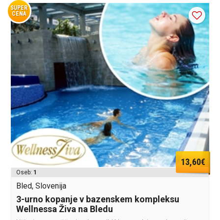
SUPER
CENA
13,60€
Oseb:
1
Bled, Slovenija
3-urno kopanje v bazenskem kompleksu
Wellnessa Živa na Bledu