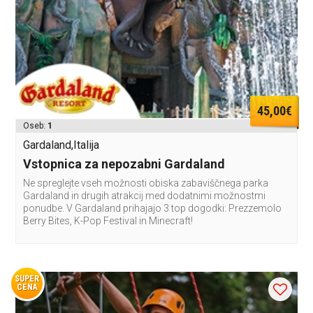
45,00€
Oseb:
1
Gardaland,Italija
Vstopnica za nepozabni Gardaland
Ne spreglejte vseh možnosti obiska zabaviščnega parka
Gardaland in drugih atrakcij med dodatnimi možnostmi
ponudbe. V Gardaland prihajajo 3 top dogodki: Prezzemolo
Berry Bites, K-Pop Festival in Minecraft!
SUPER
CENA