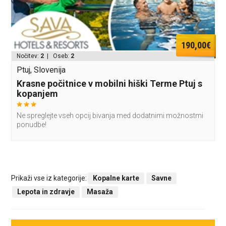
190,00€
Nočitev:
2
| Oseb:
2
Ptuj, Slovenija
Krasne počitnice v mobilni hiški Terme Ptuj s
kopanjem
Ne spreglejte vseh opcij bivanja med dodatnimi možnostmi
ponudbe!
Prikaži vse iz kategorije:
Kopalne karte
Savne
Lepota in zdravje
Masaža