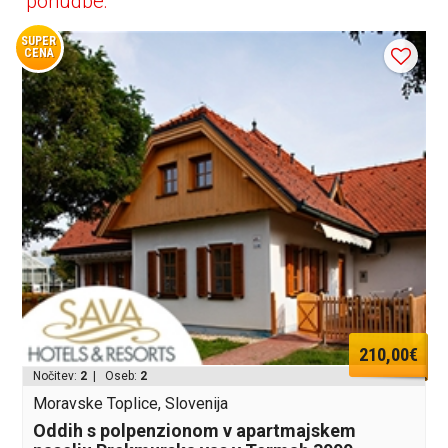
ponudbe:
SUPER
CENA
210,00€
Nočitev:
2
| Oseb:
2
Moravske Toplice, Slovenija
Oddih s polpenzionom v apartmajskem