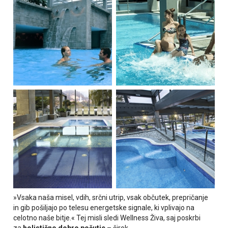
»Vsaka naša misel, vdih, srčni utrip, vsak občutek, prepričanje
in gib pošiljajo po telesu energetske signale, ki vplivajo na
celotno naše bitje.« Tej misli sledi Wellness Živa, saj poskrbi
za
holistično dobro počutje
– širok