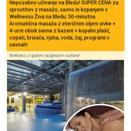
Nepozabno uživanje na Bledu! SUPER CENA za
sprostitev z masažo, savno in kopanjem v
Wellnessu Živa na Bledu: 50-minutna
Aromatična masaža z eteričnim oljem sivke +
4-urni obisk savne z bazeni + kopalni plašč,
copati, brisača, rjuha, voda, čaj, programi v
savnah!
Wellness z rajskim razgledom na Bled!