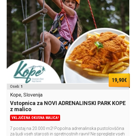
19,90€
Oseb:
1
Kope, Slovenija
Vstopnica za NOVI ADRENALINSKI PARK KOPE
z malico
VKLJUČENA OKUSNA MALICA!
7 postaj na 20.000 m2! Popolna adrenalinska pustolovščina
za ljudi vseh starosti in spretnostnih ravni! Ne spreglejte vseh