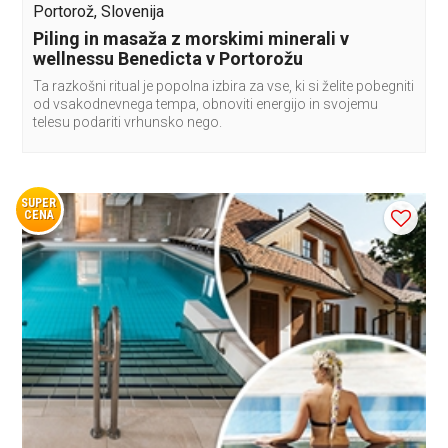
Portorož, Slovenija
Piling in masaža z morskimi minerali v
wellnessu Benedicta v Portorožu
Ta razkošni ritual je popolna izbira za vse, ki si želite pobegniti
od vsakodnevnega tempa, obnoviti energijo in svojemu
telesu podariti vrhunsko nego.
SUPER
CENA