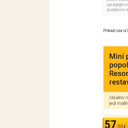
spreglejte o
dodatnimi 
Prikaži vse iz
Mini 
popol
Resor
resta
Idealno r
jedi mali
57
,00€