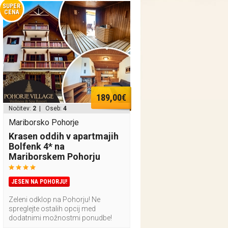
SUPER
CENA
189,00€
Nočitev:
2
| Oseb:
4
Mariborsko Pohorje
Krasen oddih v apartmajih
Bolfenk 4* na
Mariborskem Pohorju
JESEN NA POHORJU!
Zeleni odklop na Pohorju! Ne
spreglejte ostalih opcij med
dodatnimi možnostmi ponudbe!