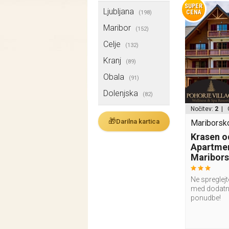
SUPER
Ljubljana
CENA
(198)
Maribor
(152)
Celje
(132)
Kranj
(89)
Obala
(91)
Dolenjska
(82)
Nočitev:
2
| 
🎁
Darilna kartica
Mariborsk
Krasen o
Apartmen
Maribor
Ne spreglejt
med dodatn
ponudbe!