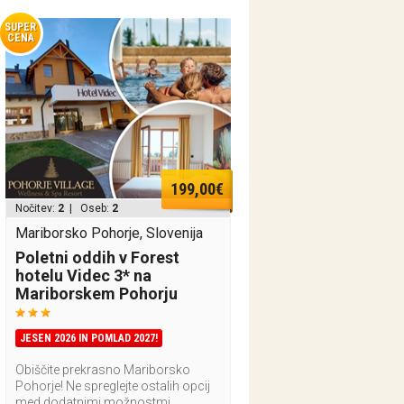
SUPER
CENA
199,00€
Nočitev:
2
| Oseb:
2
Mariborsko Pohorje, Slovenija
Poletni oddih v Forest
hotelu Videc 3* na
Mariborskem Pohorju
JESEN 2026 IN POMLAD 2027!
Obiščite prekrasno Mariborsko
Pohorje! Ne spreglejte ostalih opcij
med dodatnimi možnostmi