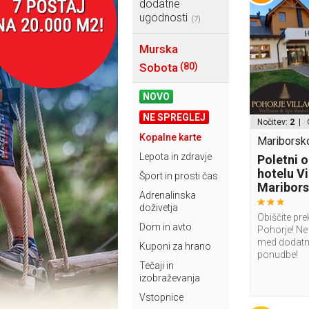
dodatne
ugodnosti
(7)
Murska
Sobota
(80)
NOVO
NE SPREGLEJ
Nočitev:
2
| 
Kopalne karte
Mariborsko
Lepota in zdravje
Poletni o
hotelu V
Šport in prosti čas
Maribor
Adrenalinska
doživetja
Obiščite pr
Dom in avto
Pohorje! Ne 
med dodatn
Kuponi za hrano
ponudbe!
Tečaji in
izobraževanja
Vstopnice