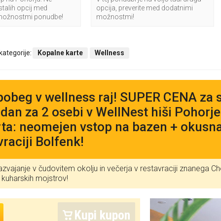
stalih opcij med
opcija, preverite med dodatnimi
možnostmi ponudbe!
možnostmi!
 kategorije:
Kopalne karte
Wellness
pobeg v wellness raj! SUPER CENA za s
dan za 2 osebi v WellNest hiši Pohorje
ta: neomejen vstop na bazen + okusna
vraciji Bolfenk!
azvajanje v čudovitem okolju in večerja v restavraciji znanega 
h kuharskih mojstrov!
Kupi kupon