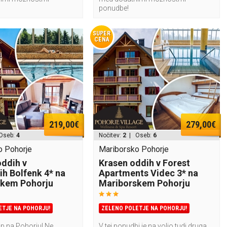
ponudbe!
SUPER
CENA
219,00€
279,00€
Oseb:
4
Nočitev:
2
| Oseb:
6
o Pohorje
Mariborsko Pohorje
oddih v
Krasen oddih v Forest
ih Bolfenk 4* na
Apartments Videc 3* na
skem Pohorju
Mariborskem Pohorju
ETJE NA POHORJU!
ZELENO POLETJE NA POHORJU!
op na Pohorju! Ne
V tej ponudbi je na voljo tudi druga