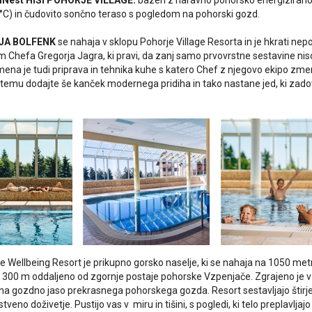
lNest HIŠI POHORJE VILLAGE:
bazen z naravno pohorsko energiziran
C) in čudovito sončno teraso s pogledom na pohorski gozd.
JA BOLFENK
se nahaja v sklopu Pohorje Village Resorta in je hkrati ne
om Chefa Gregorja Jagra, ki pravi, da zanj samo prvovrstne sestavine niso
ena je tudi priprava in tehnika kuhe s katero Chef z njegovo ekipo zme
k temu dodajte še kanček modernega pridiha in tako nastane jed, ki zadovo
ge Wellbeing Resort je prikupno gorsko naselje, ki se nahaja na 1050 m
j 300 m oddaljeno od zgornje postaje pohorske Vzpenjače. Zgrajeno je 
a gozdno jaso prekrasnega pohorskega gozda. Resort sestavljajo štirje 
tveno doživetje. Pustijo vas v miru in tišini, s pogledi, ki telo preplavljaj