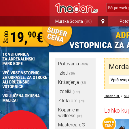
Murska Sobota
(80)
Poto
Potovanja
(489)
Morda 
Izleti
(38)
Križarjenja
(32)
Izdelki
(132)
1nadan.si
\
Mu
Z letalom
(78)
Kopanje in
Lahko kup
wellness
(39)
SUPER
Mastercard®
CENA