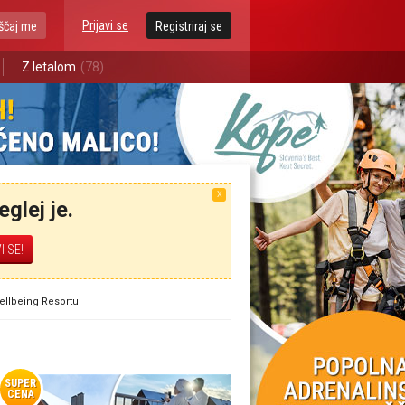
Prijavi se
ščaj me
Registriraj se
Z letalom
(78)
X
glej je.
Wellbeing Resortu
SUPER
CENA