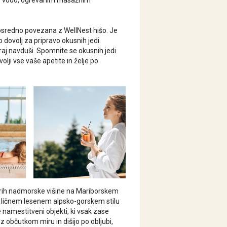
o vodo, ogrevanim masažnim
posredno povezana z WellNest hišo. Je
 dovolj za pripravo okusnih jedi.
raj navduši. Spomnite se okusnih jedi
lji vse vaše apetite in želje po
etrih nadmorske višine na Mariborskem
v ličnem lesenem alpsko-gorskem stilu
namestitveni objekti, ki vsak zase
o z občutkom miru in dišijo po obljubi,