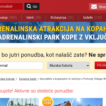
Išči
Obve
vanja
(489)
Izleti
(38)
Križarjenja
(32)
Izdelki
(132)
bo jutri ponudba, kot nalašč zate?
Ne spre
rska Sobota
\
Kopalne karte
\
Sprostitev s kopanjem in večerjo v Pohorje Village 
ujete! Aktivne so sledeče ponudbe:
SUPER
CENA