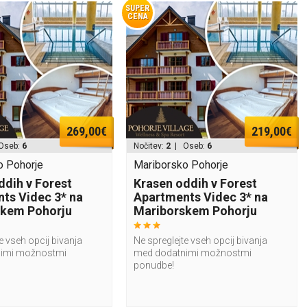
SUPER
CENA
269,00€
219,00€
Oseb:
6
Nočitev:
2
| Oseb:
6
o Pohorje
Mariborsko Pohorje
ddih v Forest
Krasen oddih v Forest
ts Videc 3* na
Apartments Videc 3* na
skem Pohorju
Mariborskem Pohorju
e vseh opcij bivanja
Ne spreglejte vseh opcij bivanja
imi možnostmi
med dodatnimi možnostmi
ponudbe!