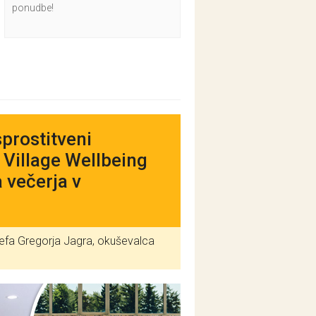
ponudbe!
prostitveni
 Village Wellbeing
 večerja v
Chefa Gregorja Jagra, okuševalca