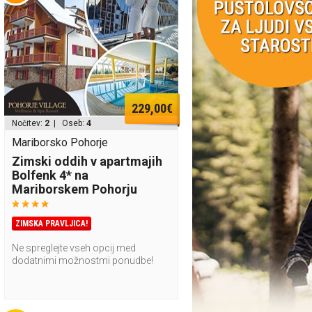
229,00€
Nočitev:
2
| Oseb:
4
Mariborsko Pohorje
Zimski oddih v apartmajih
Bolfenk 4* na
Mariborskem Pohorju
ZIMSKA PRAVLJICA!
Ne spreglejte vseh opcij med
dodatnimi možnostmi ponudbe!