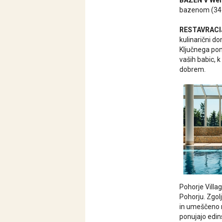
BAZEN V Wel
bazenom (34°
RESTAVRACI
kulinarični d
Ključnega pom
vaših babic, 
dobrem.
Pohorje Villa
Pohorju. Zgol
in umeščeno n
ponujajo edins