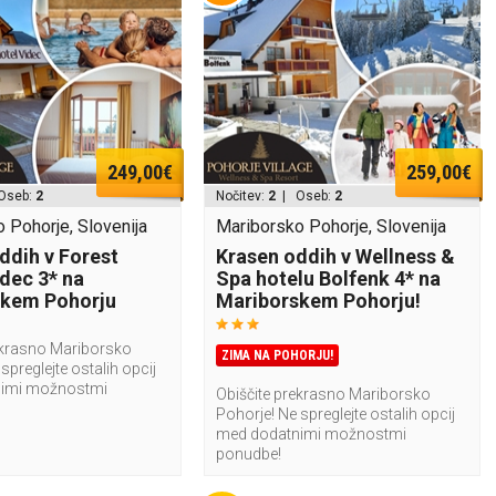
249,00€
259,00€
Oseb:
2
Nočitev:
2
| Oseb:
2
 Pohorje, Slovenija
Mariborsko Pohorje, Slovenija
ddih v Forest
Krasen oddih v Wellness &
idec 3* na
Spa hotelu Bolfenk 4* na
skem Pohorju
Mariborskem Pohorju!
ekrasno Mariborsko
ZIMA NA POHORJU!
spreglejte ostalih opcij
imi možnostmi
Obiščite prekrasno Mariborsko
Pohorje! Ne spreglejte ostalih opcij
med dodatnimi možnostmi
ponudbe!