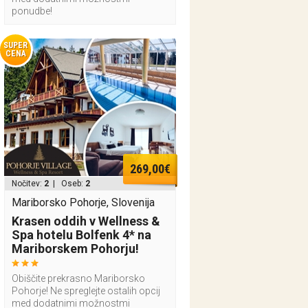
ponudbe!
SUPER
CENA
269,00€
Nočitev:
2
| Oseb:
2
Mariborsko Pohorje, Slovenija
Krasen oddih v Wellness &
Spa hotelu Bolfenk 4* na
Mariborskem Pohorju!
Obiščite prekrasno Mariborsko
Pohorje! Ne spreglejte ostalih opcij
med dodatnimi možnostmi