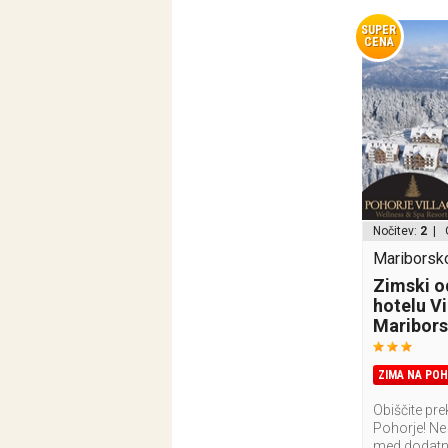
SUPER
CENA
Nočitev:
2
| 
Mariborsko
Zimski o
hotelu V
Maribor
ZIMA NA POH
Obiščite pr
Pohorje! Ne 
med dodatn