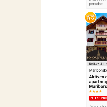
ponudbe!
SUPER
CENA
Nočitev:
2
| 
Mariborsk
Aktiven 
apartmaj
Maribor
ZELENO POL
Zeleni odkl