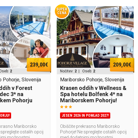
SUPER
CENA
239,00€
209,00€
Oseb:
2
Nočitev:
2
| Oseb:
2
 Pohorje, Slovenija
Mariborsko Pohorje, Slovenija
ddih v Forest
Krasen oddih v Wellness &
idec 3* na
Spa hotelu Bolfenk 4* na
skem Pohorju
Mariborskem Pohorju!
ORJU!
JESEN 2026 IN POMLAD 2027!
ekrasno Mariborsko
Obiščite prekrasno Mariborsko
spreglejte ostalih opcij
Pohorje! Ne spreglejte ostalih opcij
imi možnostmi
med dodatnimi možnostmi