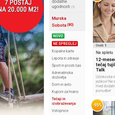
dodatne
ugodnosti
(7)
Murska
Sobota
(80)
NOVO
NE SPREGLEJ
Oseb:
1
Kopalne karte
Na spletu
Lepota in zdravje
12-meseč
tečaj tuj
Šport in prosti čas
Talk
Adrenalinska
Učinkovita 
doživetja
jezikov! Ne 
Dom in avto
med dodatn
ponudbe!
Kuponi za hrano
Tečaji in
izobraževanja
-95%
Vstopnice