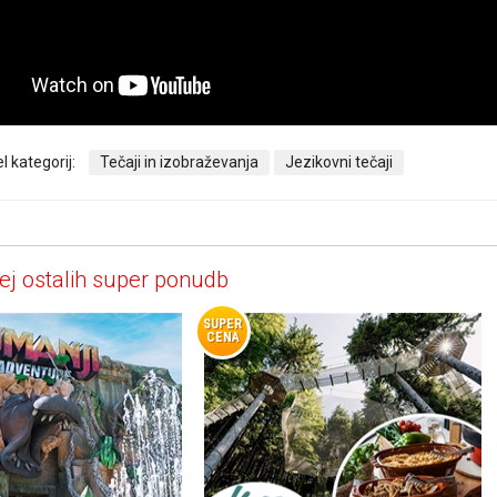
l kategorij:
Tečaji in izobraževanja
Jezikovni tečaji
ej ostalih super ponudb
SUPER
CENA