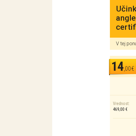
Učink
angle
certi
V tej pon
14
,00€
Vrednost:
469,00 €