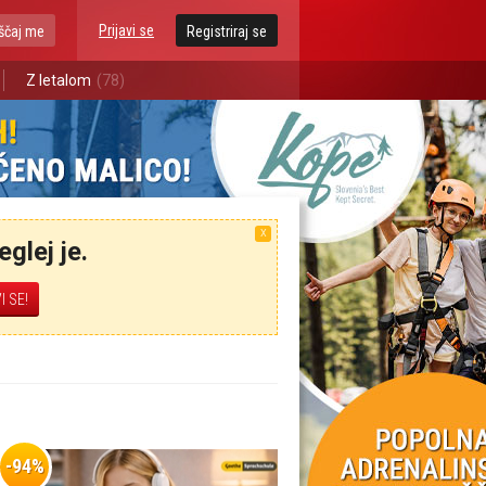
Prijavi se
ščaj me
Registriraj se
Z letalom
(78)
X
glej je.
-94%