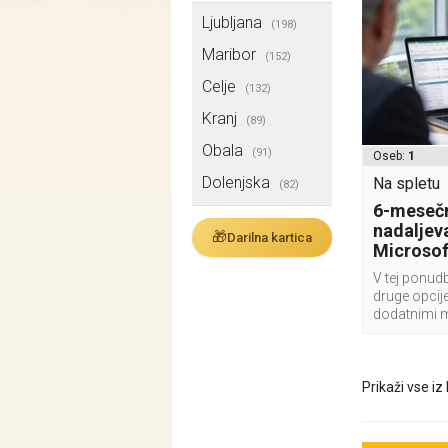
Ljubljana
(198)
Maribor
(152)
Celje
(132)
Kranj
(89)
Obala
(91)
Oseb:
1
Dolenjska
Na spletu
(82)
6-mesečn
nadaljeva
🎁
Darilna kartica
Microsof
V tej ponudb
druge opcije
dodatnimi 
Prikaži vse iz