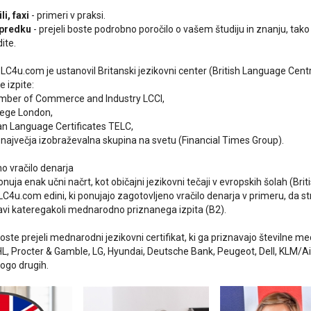
i, faxi
- primeri v praksi.
apredku
- prejeli boste podrobno poročilo o vašem študiju in znanju, tak
dite.
BLC4u.com je ustanovil Britanski jezikovni center (British Language Centr
 izpite:
mber of Commerce and Industry LCCI,
lege London,
an Language Certificates TELC,
ajvečja izobraževalna skupina na svetu (Financial Times Group).
no vračilo denarja
uja enak učni načrt, kot običajni jezikovni tečaji v evropskih šolah (Bri
LC4u.com edini, ki ponujajo zagotovljeno vračilo denarja v primeru, da 
avi kateregakoli mednarodno priznanega izpita (B2).
oste prejeli mednarodni jezikovni certifikat, ki ga priznavajo številne m
L, Procter & Gamble, LG, Hyundai, Deutsche Bank, Peugeot, Dell, KLM/Air 
ogo drugih.