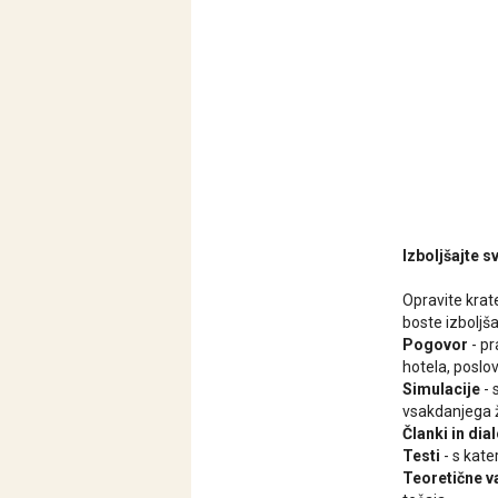
Izboljšajte 
Opravite krat
boste izboljša
Pogovor
- pr
hotela, poslov
Simulacije
- 
vsakdanjega ž
Članki in dia
Testi
- s kater
Teoretične v