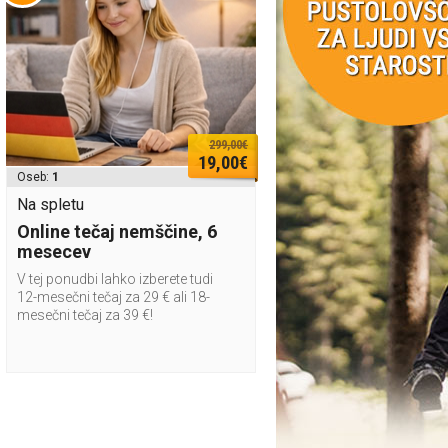
299,00€
19,00€
Oseb:
1
Na spletu
Online tečaj nemščine, 6
mesecev
V tej ponudbi lahko izberete tudi
12-mesečni tečaj za 29 € ali 18-
mesečni tečaj za 39 €!