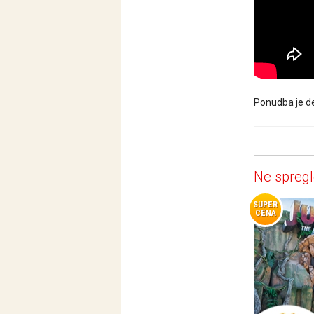
Ponudba je de
Ne spregl
SUPER
CENA