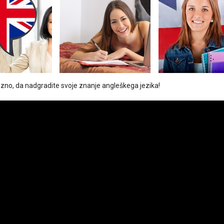
pozno, da nadgradite svoje znanje angleškega jezika!