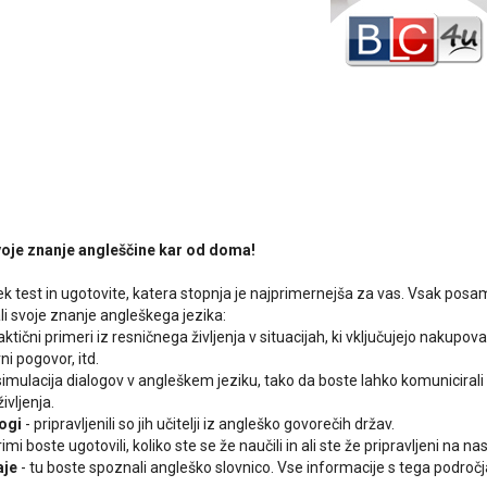
svoje znanje angleščine kar od doma!
ek test in ugotovite, katera stopnja je najprimernejša za vas. Vsak posa
li svoje znanje angleškega jezika:
aktični primeri iz resničnega življenja v situacijah, ki vključujejo nakupov
ni pogovor, itd.
simulacija dialogov v angleškem jeziku, tako da boste lahko komunicirali 
ivljenja.
logi
- pripravljenili so jih učitelji iz angleško govorečih držav.
imi boste ugotovili, koliko ste se že naučili in ali ste že pripravljeni na n
aje
- tu boste spoznali angleško slovnico. Vse informacije s tega področj