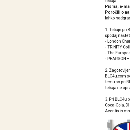
tečaja.
Pisma, e-mail
Poročili o n
lahko nadgra
1. Tečaje pri 
spodaj naštete
- London Cha
- TRINITY Col
- The Europe
- PEARSON – n
2. Zagotovlje
BLC4u.com pon
temu so pri B
tečaja ne opr
3. Pri BLC4u b
Coca-Cola, DH
Aventis in mn