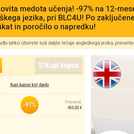
ovita medota učenja! -97% na 12-mese
škega jezika, pri BLC4U! Po zaključen
fikat in poročilo o napredku!
udbi lahko izberete tudi daljše tečaje angleškega jezika, prever
Kupi kupon
Kupi kupon kot darilo
Prihranek:
-97%
455,00 €