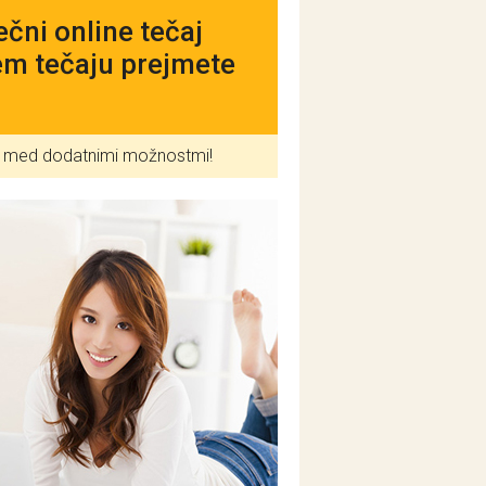
čni online tečaj
em tečaju prejmete
ite med dodatnimi možnostmi!