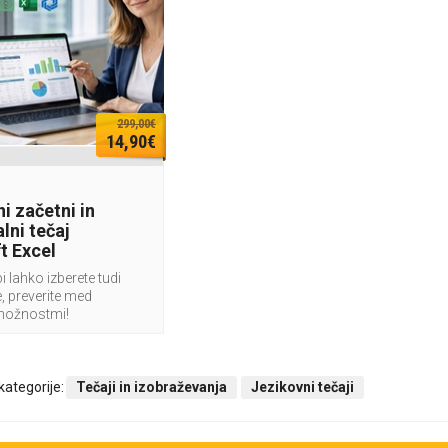
299,00€
14,90€
i začetni in
lni tečaj
t Excel
i lahko izberete tudi
, preverite med
možnostmi!
 kategorije:
Tečaji in izobraževanja
Jezikovni tečaji