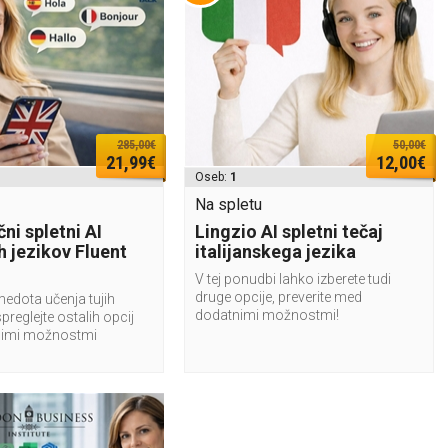
285,00€
50,00€
21,99€
12,00€
Oseb:
1
Na spletu
ni spletni AI
Lingzio AI spletni tečaj
ih jezikov Fluent
italijanskega jezika
V tej ponudbi lahko izberete tudi
druge opcije, preverite med
medota učenja tujih
dodatnimi možnostmi!
spreglejte ostalih opcij
imi možnostmi