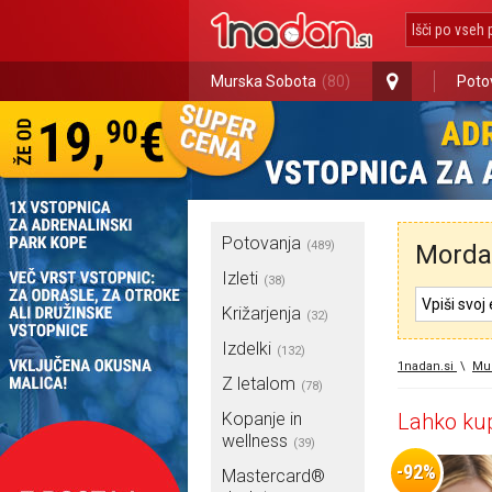
Murska Sobota
(80)
Poto
Potovanja
(489)
Morda 
Izleti
(38)
Križarjenja
(32)
Izdelki
(132)
1nadan.si
\
Mu
Z letalom
(78)
Kopanje in
Lahko kup
wellness
(39)
-92%
Mastercard®