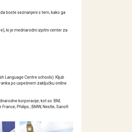
o da boste seznanjeni s tem, kako ga
e), ki je mednarodni izpitni center za
tish Language Centre schools). Kljub
stranka po uspešnem zaključku onilne
ednarodne korporacije, kot so: BM,
France, Philips , BMW, Nestle, Sanofi