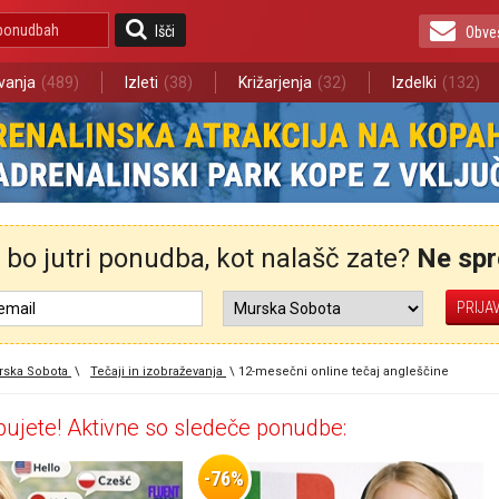
Išči
Obve
vanja
(489)
Izleti
(38)
Križarjenja
(32)
Izdelki
(132)
bo jutri ponudba, kot nalašč zate?
Ne spre
rska Sobota
\
Tečaji in izobraževanja
\
12-mesečni online tečaj angleščine
ujete! Aktivne so sledeče ponudbe:
-76%