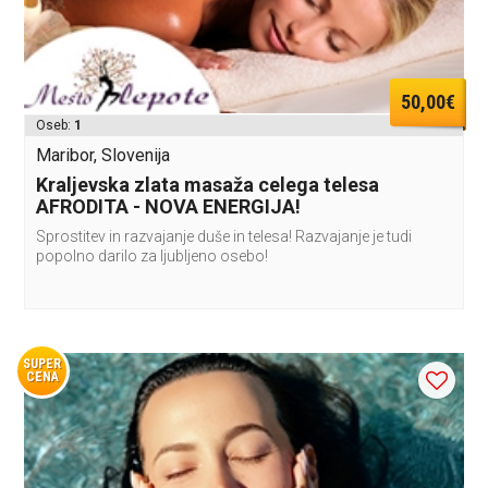
50,00€
Oseb:
1
Maribor, Slovenija
Kraljevska zlata masaža celega telesa
AFRODITA - NOVA ENERGIJA!
Sprostitev in razvajanje duše in telesa! Razvajanje je tudi
popolno darilo za ljubljeno osebo!
SUPER
CENA