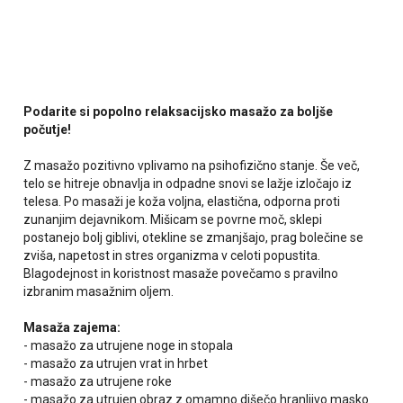
Podarite si popolno relaksacijsko masažo za boljše
počutje!
Z masažo pozitivno vplivamo na psihofizično stanje. Še več,
telo se hitreje obnavlja in odpadne snovi se lažje izločajo iz
telesa. Po masaži je koža voljna, elastična, odporna proti
zunanjim dejavnikom. Mišicam se povrne moč, sklepi
postanejo bolj giblivi, otekline se zmanjšajo, prag bolečine se
zviša, napetost in stres organizma v celoti popustita.
Blagodejnost in koristnost masaže povečamo s pravilno
izbranim masažnim oljem.
Masaža zajema:
- masažo za utrujene noge in stopala
- masažo za utrujen vrat in hrbet
- masažo za utrujene roke
- masažo za utrujen obraz z omamno dišečo hranljivo masko