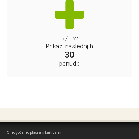
/
5
152
Prikaži naslednjih
30
ponudb
Omogočamo plačila s karticami