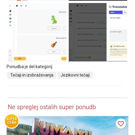
Ponudba je del kategorij:
Tečaji in izobraževanja
Jezikovni tečaji
Ne spreglej ostalih super ponudb
SUPER
CENA