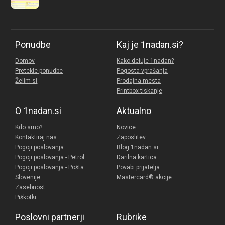
Ponudbe
Kaj je 1nadan.si?
Domov
Kako deluje 1nadan?
Pretekle ponudbe
Pogosta vprašanja
Želim si
Prodajna mesta
Printbox tiskanje
O 1nadan.si
Aktualno
Kdo smo?
Novice
Kontaktiraj nas
Zaposlitev
Pogoji poslovanja
Blog 1nadan.si
Pogoji poslovanja - Petrol
Darilna kartica
Pogoji poslovanja - Pošta
Povabi prijatelja
Slovenije
Mastercard® akcije
Zasebnost
Piškotki
Poslovni partnerji
Rubrike