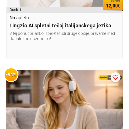
50,00€
12,00€
Oseb:
1
Na spletu
Lingzio AI spletni tečaj italijanskega jezika
V tej ponudbi lahko izberete tudi druge opcije, preverite med
dodatnimi možnostmi!
-94%