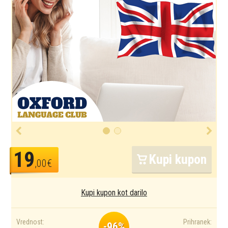
19
Kupi kupon
,00€
Kupi kupon kot darilo
Vrednost:
Prihranek:
-96%