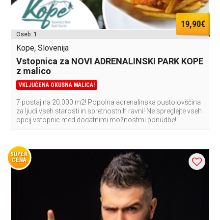
19,90€
Oseb:
1
Kope, Slovenija
Vstopnica za NOVI ADRENALINSKI PARK KOPE
z malico
VKLJUČENA OKUSNA MALICA!
7 postaj na 20.000 m2! Popolna adrenalinska pustolovščina
za ljudi vseh starosti in spretnostnih ravni! Ne spreglejte vseh
opcij vstopnic med dodatnimi možnostmi ponudbe!
SUPER
CENA