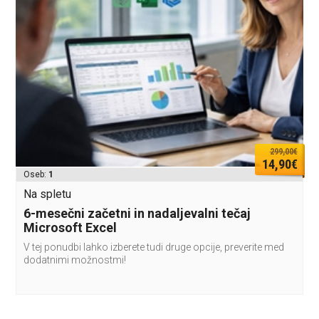
299,00€
14,90€
Oseb:
1
Na spletu
6-mesečni začetni in nadaljevalni tečaj
Microsoft Excel
V tej ponudbi lahko izberete tudi druge opcije, preverite med
dodatnimi možnostmi!