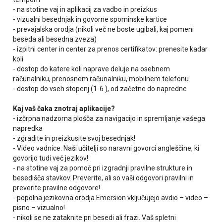
- na stotine vaj in aplikacij za vadbo in preizkus
- vizualni besednjak in govorne spominske kartice
- prevajalska orodja (nikoli več ne boste ugibali, kaj pomeni
beseda ali besedna zveza)
- izpitni center in center za prenos certifikatov: prenesite kadar
koli
- dostop do katere koli naprave deluje na osebnem
računalniku, prenosnem računalniku, mobilnem telefonu
- dostop do vseh stopenj (1-6 ), od začetne do napredne
Kaj vaš čaka znotraj aplikacije?
- izčrpna nadzorna plošča za navigacijo in spremljanje vašega
napredka
- zgradite in preizkusite svoj besednjak!
- Video vadnice. Naši učitelji so naravni govorci angleščine, ki
govorijo tudi več jezikov!
- na stotine vaj za pomoč pri izgradnji pravilne strukture in
besedišča stavkov. Preverite, ali so vaši odgovori pravilni in
preverite pravilne odgovore!
- popolna jezikovna orodja Emersion vključujejo avdio – video –
pisno – vizualno!
- nikoli se ne zataknite pri besedi ali frazi. Vaš spletni