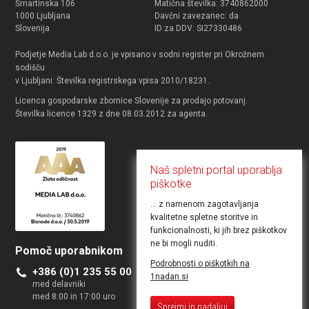
Šmartinska 106
Matična številka: 3740862000
1000 Ljubljana
Davčni zavezanec: da
Slovenija
ID za DDV: SI27330486
Podjetje Media Lab d.o.o. je vpisano v sodni register pri Okrožnem
sodišču
v Ljubljani: Številka registrskega vpisa 2010/18231.
Licenca gospodarske zbornice Slovenije za prodajo potovanj.
Številka licence 1329 z dne 08.03.2012 za agenta.
Naš spletni portal uporablja
piškotke
... z namenom zagotavljanja
kvalitetne spletne storitve in
funkcionalnosti, ki jih brez piškotkov
ne bi mogli nuditi.
Pomoč uporabnikom
Želite objaviti ponudbo
Podrobnosti o piškotkih na
+386 (0)1 235 55 00
Kontakt za poslovne uporabnike
1nadan.si
med delavniki
med 8:00 in 17:00 uro
Sprejmi in nadaljuj