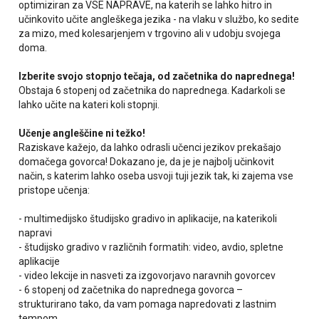
optimiziran za VSE NAPRAVE, na katerih se lahko hitro in
učinkovito učite angleškega jezika - na vlaku v službo, ko sedite
za mizo, med kolesarjenjem v trgovino ali v udobju svojega
doma.
Izberite svojo stopnjo tečaja, od začetnika do naprednega!
Obstaja 6 stopenj od začetnika do naprednega. Kadarkoli se
lahko učite na kateri koli stopnji.
Učenje angleščine ni težko!
Raziskave kažejo, da lahko odrasli učenci jezikov prekašajo
domačega govorca! Dokazano je, da je je najbolj učinkovit
način, s katerim lahko oseba usvoji tuji jezik tak, ki zajema vse
pristope učenja:
- multimedijsko študijsko gradivo in aplikacije, na katerikoli
napravi
- študijsko gradivo v različnih formatih: video, avdio, spletne
aplikacije
- video lekcije in nasveti za izgovorjavo naravnih govorcev
- 6 stopenj od začetnika do naprednega govorca –
strukturirano tako, da vam pomaga napredovati z lastnim
tempom