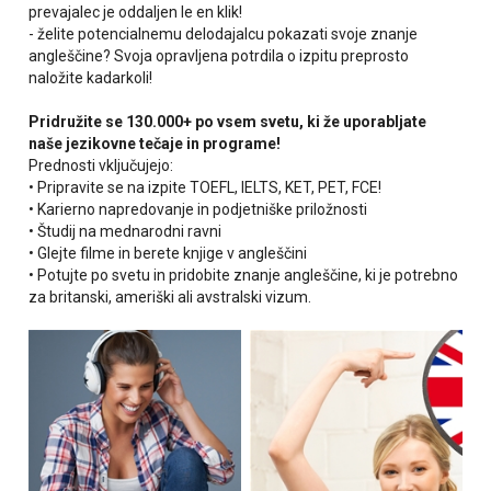
prevajalec je oddaljen le en klik!
- želite potencialnemu delodajalcu pokazati svoje znanje
angleščine? Svoja opravljena potrdila o izpitu preprosto
naložite kadarkoli!
Pridružite se 130.000+ po vsem svetu, ki že uporabljate
naše jezikovne tečaje in programe!
Prednosti vključujejo:
• Pripravite se na izpite TOEFL, IELTS, KET, PET, FCE!
• Karierno napredovanje in podjetniške priložnosti
• Študij na mednarodni ravni
• Glejte filme in berete knjige v angleščini
• Potujte po svetu in pridobite znanje angleščine, ki je potrebno
za britanski, ameriški ali avstralski vizum.