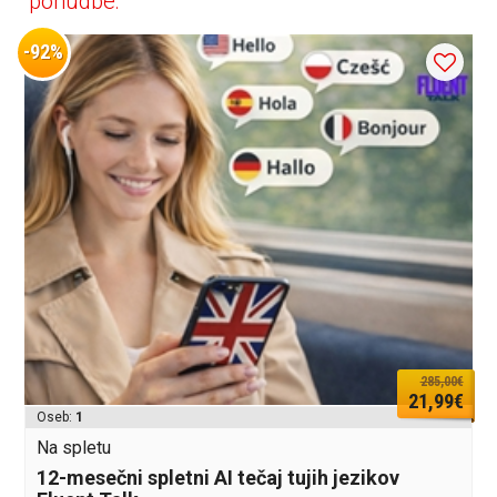
ponudbe:
-92%
285,00€
21,99€
Oseb:
1
Na spletu
12-mesečni spletni AI tečaj tujih jezikov