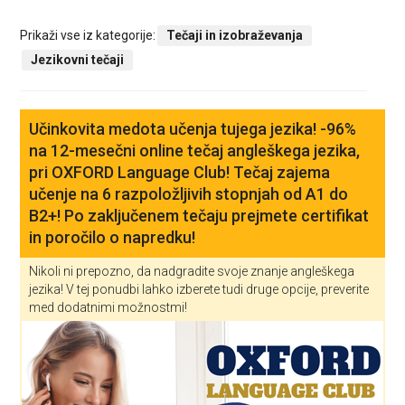
Prikaži vse iz kategorije:
Tečaji in izobraževanja
Jezikovni tečaji
Učinkovita medota učenja tujega jezika! -96%
na 12-mesečni online tečaj angleškega jezika,
pri OXFORD Language Club! Tečaj zajema
učenje na 6 razpoložljivih stopnjah od A1 do
B2+! Po zaključenem tečaju prejmete certifikat
in poročilo o napredku!
Nikoli ni prepozno, da nadgradite svoje znanje angleškega
jezika! V tej ponudbi lahko izberete tudi druge opcije, preverite
med dodatnimi možnostmi!