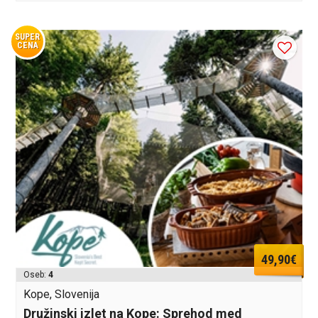
SUPER
CENA
49,90€
Oseb:
4
Kope, Slovenija
Družinski izlet na Kope: Sprehod med