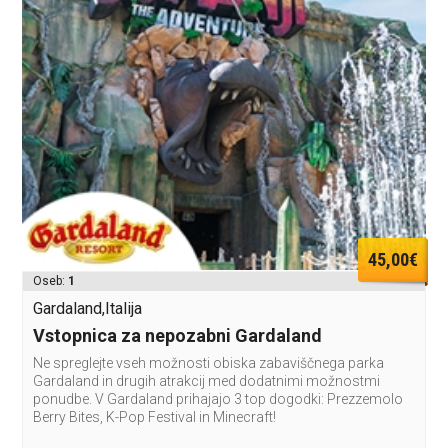
45,00€
Oseb:
1
Gardaland,Italija
Vstopnica za nepozabni Gardaland
Ne spreglejte vseh možnosti obiska zabaviščnega parka
Gardaland in drugih atrakcij med dodatnimi možnostmi
ponudbe. V Gardaland prihajajo 3 top dogodki: Prezzemolo
Berry Bites, K-Pop Festival in Minecraft!