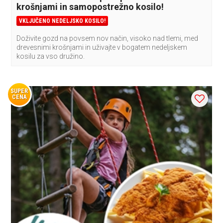
krošnjami in samopostrežno kosilo!
VKLJUČENO NEDELJSKO KOSILO!
Doživite gozd na povsem nov način, visoko nad tlemi, med
drevesnimi krošnjami in uživajte v bogatem nedeljskem
kosilu za vso družino.
SUPER
CENA