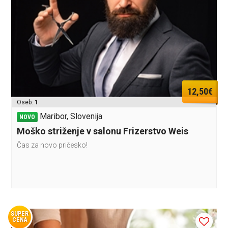
12,50€
Oseb:
1
Maribor, Slovenija
NOVO
Moško striženje v salonu Frizerstvo Weis
Čas za novo pričesko!
SUPER
CENA