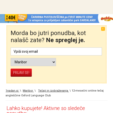
X
Morda bo jutri ponudba, kot
nalašč zate?
Ne spreglej je.
1nadan.si
\
Maribor
\
Tečaji in izobraževanja
\
12-mesečni online tečaj
angleščine Oxford Language Club
Lahko kupujete! Aktivne so sledeče