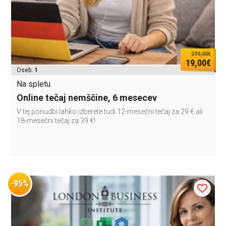
299,00€
19,00€
Oseb:
1
Na spletu
Online tečaj nemščine, 6 mesecev
V tej ponudbi lahko izberete tudi 12-mesečni tečaj za 29 € ali
18-mesečni tečaj za 39 €!
-95%