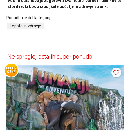
Vodilo ustanove je zagotoviti kvalitetne, varne in učinkovite
storitve, ki bodo izboljšale počutje in zdravje strank.
Ponudba je del kategorij:
Lepota in zdravje
Ne spreglej ostalih super ponudb
SUPER
CENA