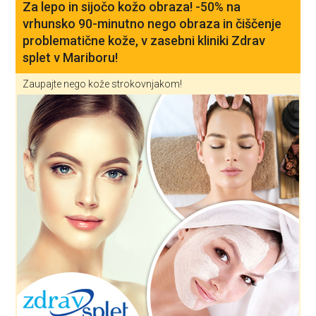
Za lepo in sijočo kožo obraza! -50% na
vrhunsko 90-minutno nego obraza in čiščenje
problematične kože, v zasebni kliniki Zdrav
splet v Mariboru!
Zaupajte nego kože strokovnjakom!