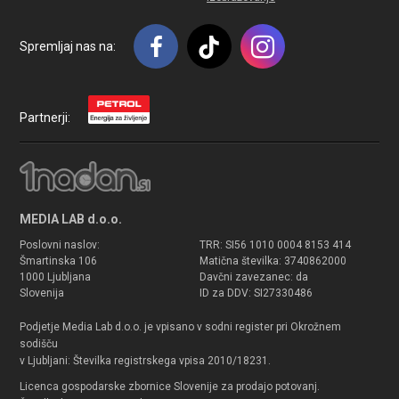
Spremljaj nas na:
Partnerji:
MEDIA LAB d.o.o.
Poslovni naslov:
TRR: SI56 1010 0004 8153 414
Šmartinska 106
Matična številka: 3740862000
1000 Ljubljana
Davčni zavezanec: da
Slovenija
ID za DDV: SI27330486
Podjetje Media Lab d.o.o. je vpisano v sodni register pri Okrožnem
sodišču
v Ljubljani: Številka registrskega vpisa 2010/18231.
Licenca gospodarske zbornice Slovenije za prodajo potovanj.