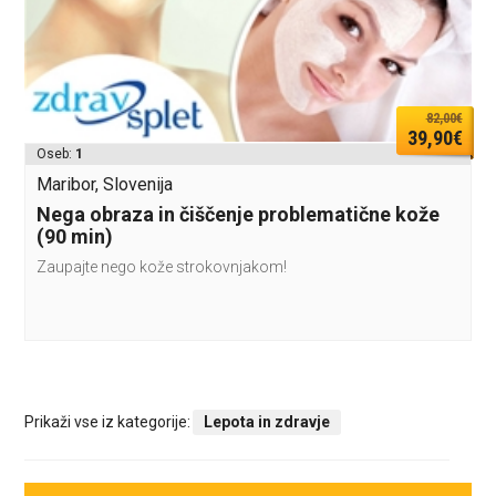
82,00€
39,90€
Oseb:
1
Maribor, Slovenija
Nega obraza in čiščenje problematične kože
(90 min)
Zaupajte nego kože strokovnjakom!
Prikaži vse iz kategorije:
Lepota in zdravje