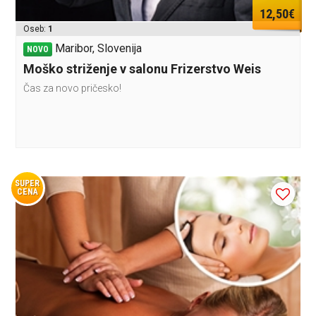
12,50€
Oseb:
1
Maribor, Slovenija
NOVO
Moško striženje v salonu Frizerstvo Weis
Čas za novo pričesko!
SUPER
CENA