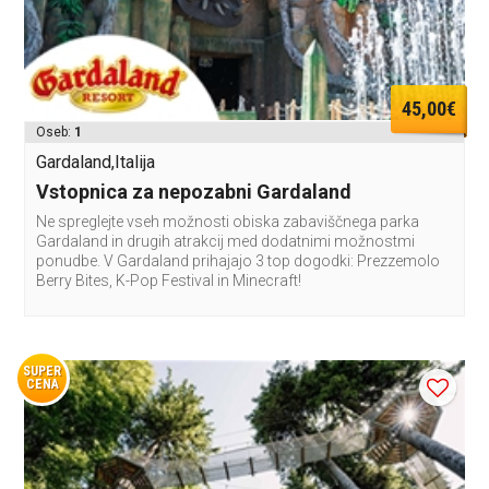
45,00€
Oseb:
1
Gardaland,Italija
Vstopnica za nepozabni Gardaland
Ne spreglejte vseh možnosti obiska zabaviščnega parka
Gardaland in drugih atrakcij med dodatnimi možnostmi
ponudbe. V Gardaland prihajajo 3 top dogodki: Prezzemolo
Berry Bites, K-Pop Festival in Minecraft!
SUPER
CENA