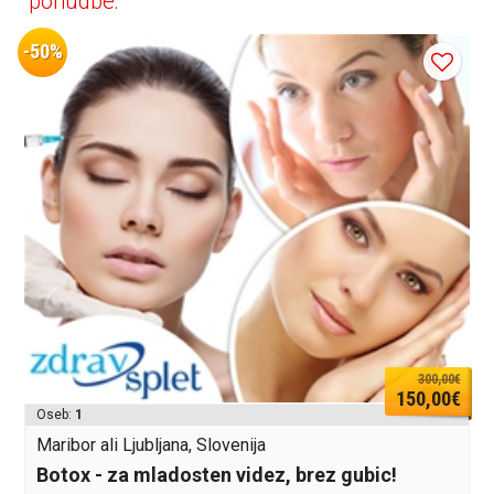
ponudbe:
-50%
300,00€
150,00€
Oseb:
1
Maribor ali Ljubljana, Slovenija
Botox - za mladosten videz, brez gubic!