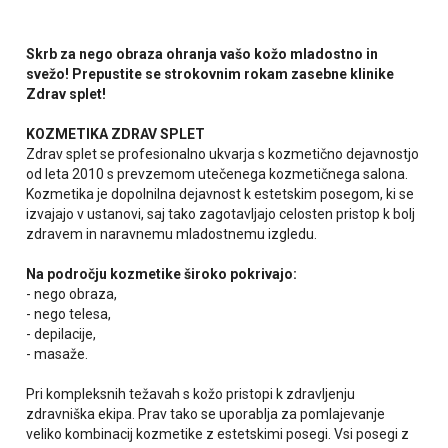
Skrb za nego obraza ohranja vašo kožo mladostno in
svežo! Prepustite se strokovnim rokam zasebne klinike
Zdrav splet!
KOZMETIKA ZDRAV SPLET
Zdrav splet se profesionalno ukvarja s kozmetično dejavnostjo
od leta 2010 s prevzemom utečenega kozmetičnega salona.
Kozmetika je dopolnilna dejavnost k estetskim posegom, ki se
izvajajo v ustanovi, saj tako zagotavljajo celosten pristop k bolj
zdravem in naravnemu mladostnemu izgledu.
Na področju kozmetike široko pokrivajo:
- nego obraza,
- nego telesa,
- depilacije,
- masaže.
Pri kompleksnih težavah s kožo pristopi k zdravljenju
zdravniška ekipa. Prav tako se uporablja za pomlajevanje
veliko kombinacij kozmetike z estetskimi posegi. Vsi posegi z