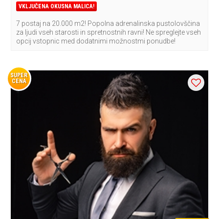
VKLJUČENA OKUSNA MALICA!
7 postaj na 20.000 m2! Popolna adrenalinska pustolovščina
za ljudi vseh starosti in spretnostnih ravni! Ne spreglejte vseh
opcij vstopnic med dodatnimi možnostmi ponudbe!
SUPER
CENA