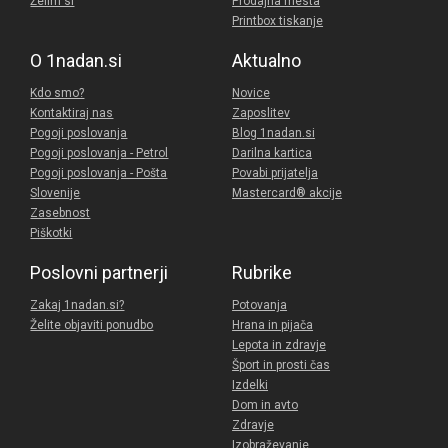
Želim si
Prodajna mesta
Printbox tiskanje
O 1nadan.si
Aktualno
Kdo smo?
Novice
Kontaktiraj nas
Zaposlitev
Pogoji poslovanja
Blog 1nadan.si
Pogoji poslovanja - Petrol
Darilna kartica
Pogoji poslovanja - Pošta
Povabi prijatelja
Slovenije
Mastercard® akcije
Zasebnost
Piškotki
Poslovni partnerji
Rubrike
Zakaj 1nadan.si?
Potovanja
Želite objaviti ponudbo
Hrana in pijača
Lepota in zdravje
Šport in prosti čas
Izdelki
Dom in avto
Zdravje
Izobraževanje