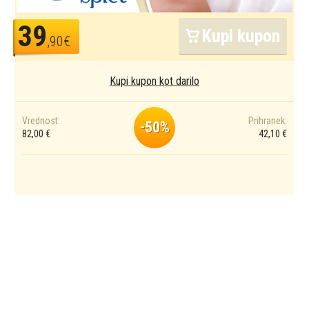
39
Kupi kupon
,90€
Kupi kupon kot darilo
Vrednost:
Prihranek:
-50%
82,00 €
42,10 €