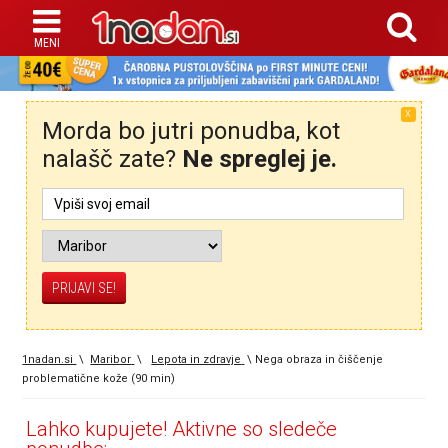
X
Morda bo jutri ponudba, kot
nalašč zate?
Ne spreglej je.
1nadan.si
\
Maribor
\
Lepota in zdravje
\
Nega obraza in čiščenje
problematične kože (90 min)
Lahko kupujete! Aktivne so sledeče