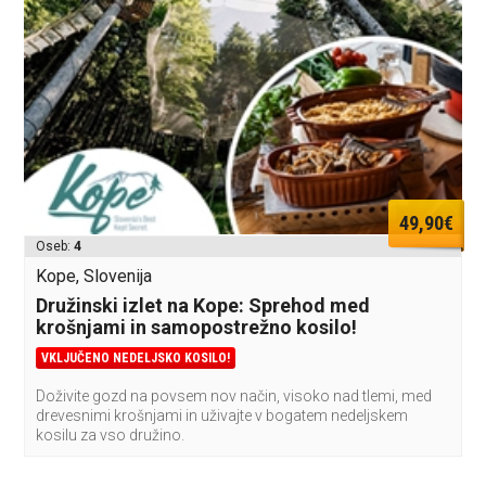
49,90€
Oseb:
4
Kope, Slovenija
Družinski izlet na Kope: Sprehod med
krošnjami in samopostrežno kosilo!
VKLJUČENO NEDELJSKO KOSILO!
Doživite gozd na povsem nov način, visoko nad tlemi, med
drevesnimi krošnjami in uživajte v bogatem nedeljskem
kosilu za vso družino.