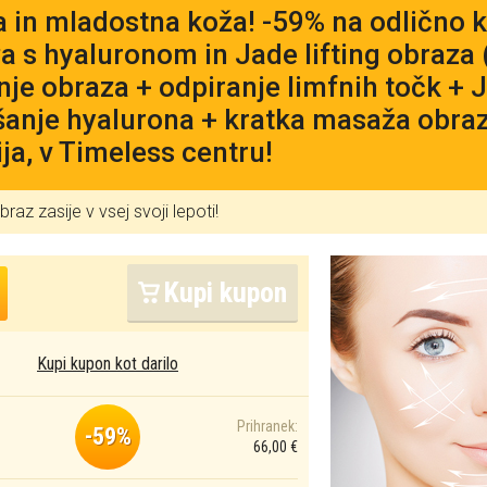
a in mladostna koža! -59% na odlično k
a s hyaluronom in Jade lifting obraza 
nje obraza + odpiranje limfnih točk + J
anje hyalurona + kratka masaža obraz
ija, v Timeless centru!
raz zasije v vsej svoji lepoti!
Kupi kupon
Kupi kupon kot darilo
Prihranek:
-59%
66,00 €