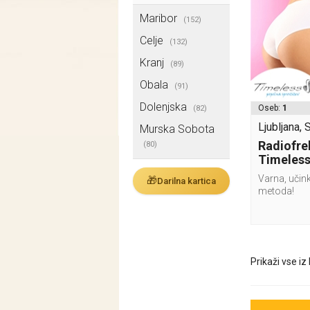
Maribor
(152)
Celje
(132)
Kranj
(89)
Obala
(91)
Dolenjska
Oseb:
1
(82)
Ljubljana, 
Murska Sobota
Radiofre
(80)
Timeless
Varna, učin
🎁
Darilna kartica
metoda!
Prikaži vse iz