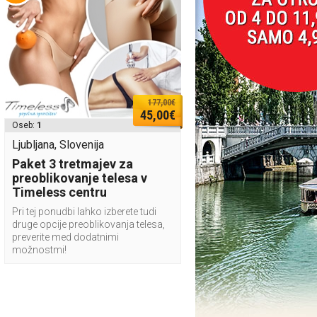
177,00€
45,00€
Oseb:
1
Ljubljana, Slovenija
Paket 3 tretmajev za
preoblikovanje telesa v
Timeless centru
Pri tej ponudbi lahko izberete tudi
druge opcije preoblikovanja telesa,
preverite med dodatnimi
možnostmi!