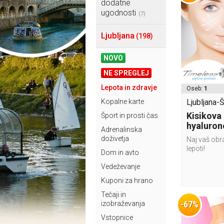
dodatne
ugodnosti
(7)
Ljubljana
(198)
NOVO
NE SPREGLEJ
Lepota in zdravje
Oseb:
1
Kopalne karte
Ljubljana-Š
Kisikova
Šport in prosti čas
hyaluron
Adrenalinska
doživetja
Naj vaš obra
lepoti!
Dom in avto
Vedeževanje
Kuponi za hrano
Tečaji in
-67%
izobraževanja
Vstopnice