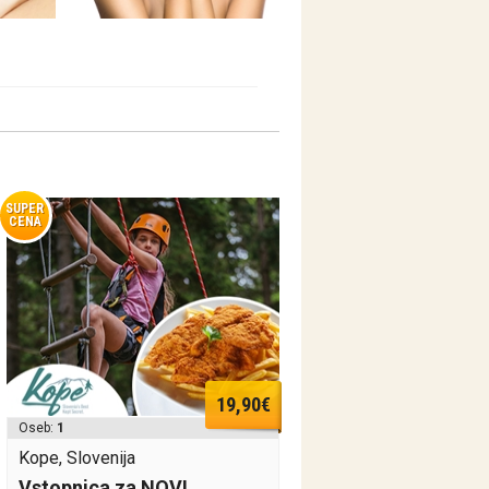
SUPER
CENA
19,90€
Oseb:
1
Kope, Slovenija
Vstopnica za NOVI