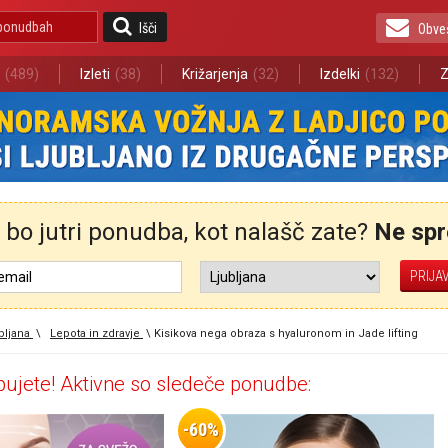
Išči
Obve
(489)
Izleti
(38)
Križarjenja
(32)
Izdelki
(132)
Z
bo jutri ponudba, kot nalašč zate?
Ne spre
bljana
\
Lepota in zdravje
\
Kisikova nega obraza s hyaluronom in Jade lifting
ujete! Aktivne so sledeče ponudbe:
-60%