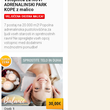
ADRENALINSKI PARK
KOPE z malico
VKLJUČENA OKUSNA MALICA!
7 postaj na 20.000 m2! Popolna
adrenalinska pustolovščina za
ljudi vseh starosti in spretnostnih
ravni! Ne spreglejte vseh opcij
vstopnic med dodatnimi
možnostmi ponudbe!
SUPER
CENA
30,00€
Oseb:
1