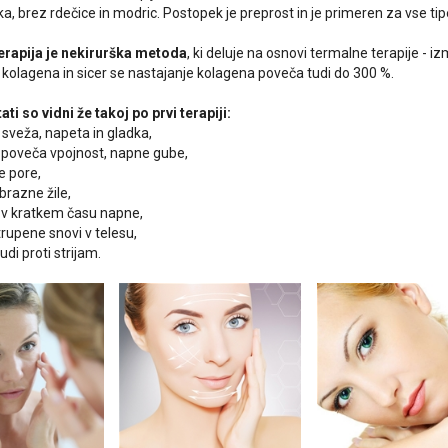
a, brez rdečice in modric. Postopek je preprost in je primeren za vse ti
terapija je nekirurška metoda
, ki deluje na osnovi termalne terapije - iz
 kolagena in sicer se nastajanje kolagena poveča tudi do 300 %.
ati so vidni že takoj po prvi terapiji:
 sveža, napeta in gladka,
ži poveča vpojnost, napne gube,
e pore,
brazne žile,
 v kratkem času napne,
trupene snovi v telesu,
tudi proti strijam.