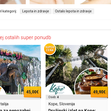
l kategorij:
Lepota in zdravje
Ostalo lepota in zdravje
ej ostalih super ponudb
SUPER
CENA
45,00€
49,90€
Oseb:
4
talija
Kope, Slovenija
a za nepozabni
Družinski izlet na Kope: