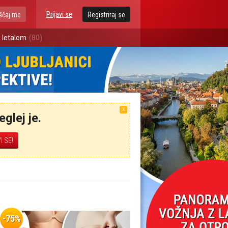
Prijavi se
ščaj me
Registriraj se
 letalom
(80)
X
glej je.
-75%