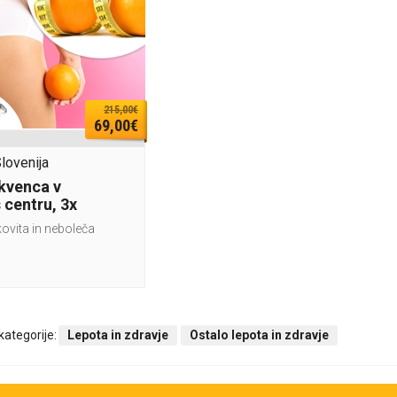
215,00€
69,00€
Slovenija
kvenca v
 centru, 3x
kovita in neboleča
 kategorije:
Lepota in zdravje
Ostalo lepota in zdravje