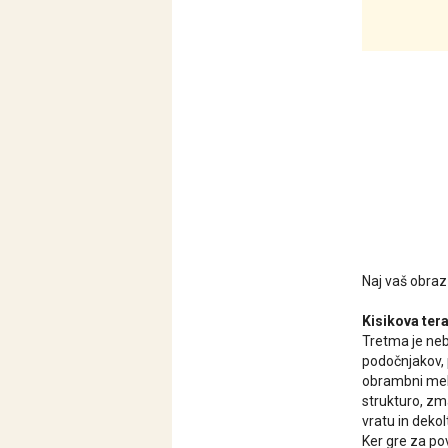
Naj vaš obraz z
Kisikova ter
Tretma je neb
podočnjakov, p
obrambni meha
strukturo, zm
vratu in dekol
Ker gre za po