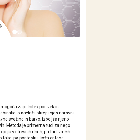
n mogoča zapolnitev por, vek in
obinsko jo navlaži, okrepi njen naravni
no svežino in barvo, izboljša njeno
vih. Metoda je primerna tudi za nego
prija v stresnih dneh, pa tudi vročih.
o takoj po postopku, koža ostane