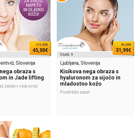
111,00€
81,00€
45,00€
31,99€
Oseb:
1
entvid, Slovenija
Ljubljana, Slovenija
 nega obraza s
Kisikova nega obraza s
om in Jade lifting
hyaluronom za sijočo in
mladostno kožo
z zasije v vsej svoji
Poskrbite zase!