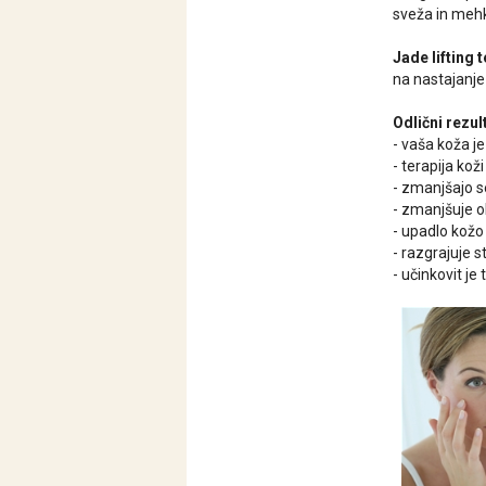
sveža in mehk
Jade lifting 
na nastajanje
Odlični rezult
- vaša koža je
- terapija ko
- zmanjšajo s
- zmanjšuje o
- upadlo kožo
- razgrajuje s
- učinkovit je 