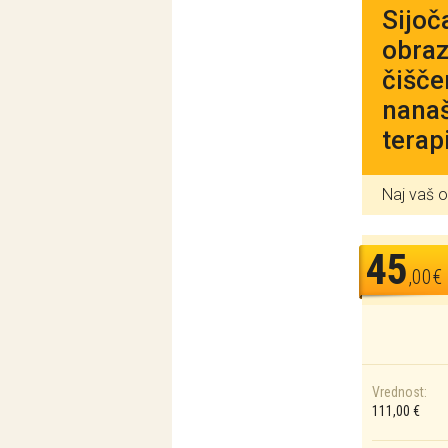
Sijoč
obraz
čišče
nanaš
terap
Naj vaš ob
45
,00€
Vrednost:
111,00 €