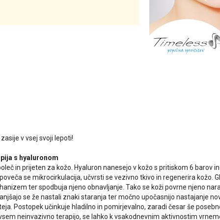
asije v vsej svoji lepoti!
apija s hyaluronom
oleč in prijeten za kožo. Hyaluron nanesejo v kožo s pritiskom 6 barov i
oveča se mikrocirkulacija, učvrsti se vezivno tkivo in regenerira kožo. Gl
nizem ter spodbuja njeno obnavljanje. Tako se koži povrne njeno narav
anjšajo se že nastali znaki staranja ter močno upočasnijo nastajanje no
teja. Postopek učinkuje hladilno in pomirjevalno, zaradi česar še posebno 
vsem neinvazivno terapijo, se lahko k vsakodnevnim aktivnostim vrnem