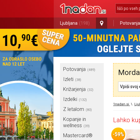
Ljubljana
(198)
Potovanja
Potovanja
(489)
Morda 
Izleti
(38)
Križarjenja
(32)
Izdelki
(132)
1nadan.si
\
Lju
Z letalom
(80)
Kopanje in
Lahko kup
wellness
(39)
-59%
Mastercard®