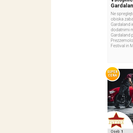
Gardala
Ne spreglej
obiska zab
Gardaland i
dodatnimi 
Gardaland p
Prezzemolo 
Festival in 
SUPER
CENA
Oseb:
1