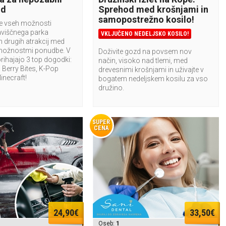
nd
Sprehod med krošnjami in
samopostrežno kosilo!
te vseh možnosti
aviščnega parka
VKLJUČENO NEDELJSKO KOSILO!
n drugih atrakcij med
možnostmi ponudbe. V
Doživite gozd na povsem nov
rihajajo 3 top dogodki:
način, visoko nad tlemi, med
Berry Bites, K-Pop
drevesnimi krošnjami in uživajte v
Minecraft!
bogatem nedeljskem kosilu za vso
družino.
SUPER
CENA
24,90€
33,50€
Oseb:
1