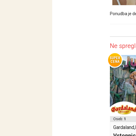
Ponudba je de
Ne spregl
SUPER
CENA
Oseb:
1
Gardaland,I
Vstopnic