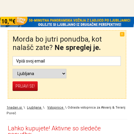
X
Morda bo jutri ponudba, kot
nalašč zate?
Ne spreglej je.
1nadan.si
\
Ljubljana
\
Vstopnice
\
Odrasla vstopnica za Akvarij & Terarij
Poreč
Lahko kupujete! Aktivne so sledeče