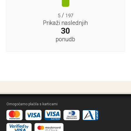
/
5
197
Prikaži naslednjih
30
ponudb
Omogočamo plačila s karticami