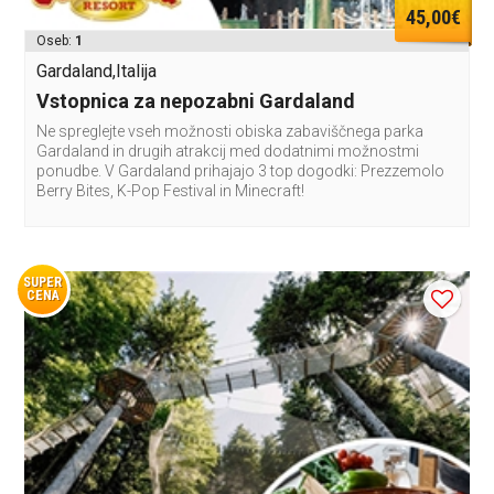
45,00€
Oseb:
1
Gardaland,Italija
Vstopnica za nepozabni Gardaland
Ne spreglejte vseh možnosti obiska zabaviščnega parka
Gardaland in drugih atrakcij med dodatnimi možnostmi
ponudbe. V Gardaland prihajajo 3 top dogodki: Prezzemolo
Berry Bites, K-Pop Festival in Minecraft!
SUPER
CENA