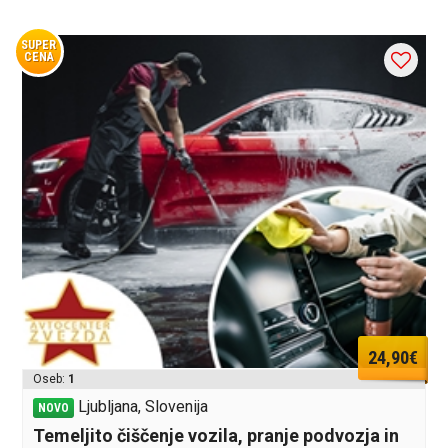
SUPER
CENA
24,90€
Oseb:
1
Ljubljana, Slovenija
NOVO
Temeljito čiščenje vozila, pranje podvozja in