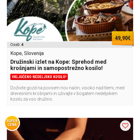
49,90€
Oseb:
4
Kope, Slovenija
Družinski izlet na Kope: Sprehod med
krošnjami in samopostrežno kosilo!
VKLJUČENO NEDELJSKO KOSILO!
Doživite gozd na povsem nov način, visoko nad tlemi, med
drevesnimi krošnjami in uživajte v bogatem nedeljskem
kosilu za vso družino.
SUPER
CENA