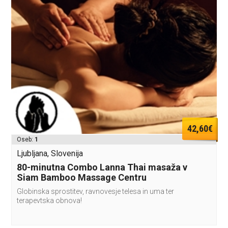
42,60€
Oseb:
1
Ljubljana, Slovenija
80-minutna Combo Lanna Thai masaža v
Siam Bamboo Massage Centru
Globinska sprostitev, ravnovesje telesa in uma ter
terapevtska obnova!