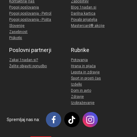
Kontaktiraj nas
Zaposlitev
Pogoji poslovanja
Blog 1nadan.si
Pogoji poslovanja - Petrol
Darilna kartica
Pogoji poslovanja - Pošta
Povabi prijatelja
Slovenije
Mastercard® akcije
Zasebnost
Piškotki
Poslovni partnerji
Rubrike
Zakaj 1nadan.si?
Potovanja
Želite objaviti ponudbo
Hrana in pijača
Lepota in zdravje
Šport in prosti čas
Izdelki
Dom in avto
Zdravje
Izobraževanje
Spremljaj nas na: