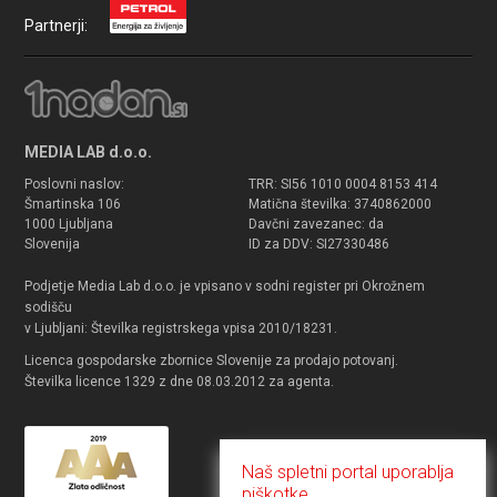
Partnerji:
MEDIA LAB d.o.o.
Poslovni naslov:
TRR: SI56 1010 0004 8153 414
Šmartinska 106
Matična številka: 3740862000
1000 Ljubljana
Davčni zavezanec: da
Slovenija
ID za DDV: SI27330486
Podjetje Media Lab d.o.o. je vpisano v sodni register pri Okrožnem
sodišču
v Ljubljani: Številka registrskega vpisa 2010/18231.
Licenca gospodarske zbornice Slovenije za prodajo potovanj.
Številka licence 1329 z dne 08.03.2012 za agenta.
Naš spletni portal uporablja
piškotke