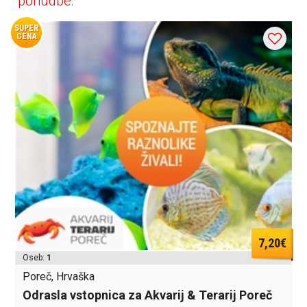
ponudbe:
SUPER
CENA
7,20€
Oseb:
1
Poreč, Hrvaška
Odrasla vstopnica za Akvarij & Terarij Poreč