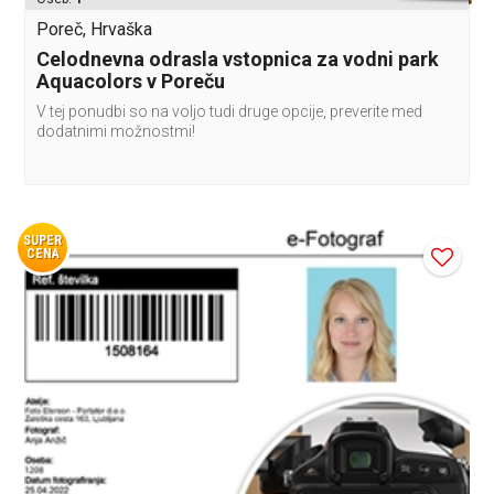
Poreč, Hrvaška
Celodnevna odrasla vstopnica za vodni park
Aquacolors v Poreču
V tej ponudbi so na voljo tudi druge opcije, preverite med
dodatnimi možnostmi!
SUPER
CENA