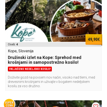
49,90€
Oseb:
4
Kope, Slovenija
Družinski izlet na Kope: Sprehod med
krošnjami in samopostrežno kosilo!
VKLJUČENO NEDELJSKO KOSILO!
Doživite gozd na povsem nov način, visoko nad tlemi, med
drevesnimi krošnjami in uživajte v bogatem nedeljskem
kosilu za vso družino.
SUPER
CENA