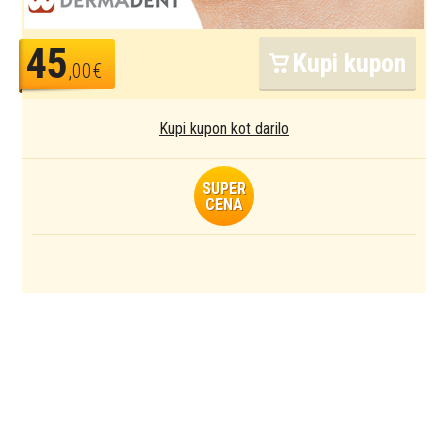
45
Kupi kupon
,00€
Kupi kupon kot darilo
SUPER
CENA