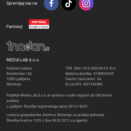
Spremljaj nas na:
Partnerji:
MEDIA LAB d.o.o.
Poslovni naslov:
TRR: SI56 1010 0004 8153 414
Šmartinska 106
Matična številka: 3740862000
1000 Ljubljana
Davčni zavezanec: da
Slovenija
ID za DDV: SI27330486
Podjetje Media Lab d.o.o. je vpisano v sodni register pri Okrožnem
sodišču
v Ljubljani: Številka registrskega vpisa 2010/18231.
Licenca gospodarske zbornice Slovenije za prodajo potovanj.
Številka licence 1329 z dne 08.03.2012 za agenta.