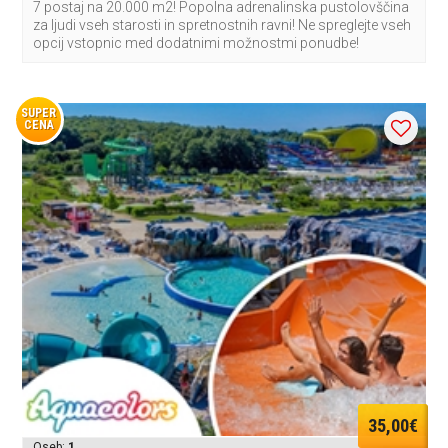
7 postaj na 20.000 m2! Popolna adrenalinska pustolovščina
za ljudi vseh starosti in spretnostnih ravni! Ne spreglejte vseh
opcij vstopnic med dodatnimi možnostmi ponudbe!
SUPER
CENA
35,00€
Oseb:
1