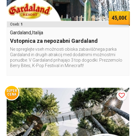
45,00€
Oseb:
1
Gardaland,Italija
Vstopnica za nepozabni Gardaland
Ne spreglejte vseh možnosti obiska zabaviščnega parka
Gardaland in drugih atrakcij med dodatnimi možnostmi
ponudbe. V Gardaland prihajajo 3 top dogodki: Prezzemolo
Berry Bites, K-Pop Festival in Minecraft!
SUPER
CENA