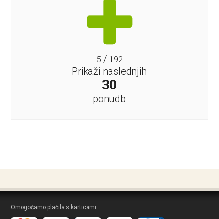
/
5
192
Prikaži naslednjih
30
ponudb
Omogočamo plačila s karticami