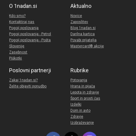
O 1nadan.si
Aktualno
Kdo smo?
Novice
Kontaktiraj nas
Zaposlitev
Pogoji poslovanja
Blog 1nadan.si
Pogoji poslovanja - Petrol
Darilna kartica
Pogoji poslovanja - Pošta
Povabi prijatelja
Slovenije
Mastercard® akcije
Zasebnost
Piškotki
Poslovni partnerji
Rubrike
Zakaj 1nadan.si?
Potovanja
Želite objaviti ponudbo
Hrana in pijača
Lepota in zdravje
Šport in prosti čas
Izdelki
Dom in avto
Zdravje
Izobraževanje