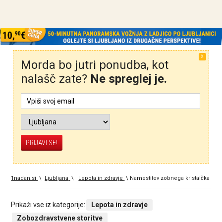
X
Morda bo jutri ponudba, kot
nalašč zate?
Ne spreglej je.
1nadan.si
\
Ljubljana
\
Lepota in zdravje
\
Namestitev zobnega kristalčka
Prikaži vse iz kategorije:
Lepota in zdravje
Zobozdravstvene storitve