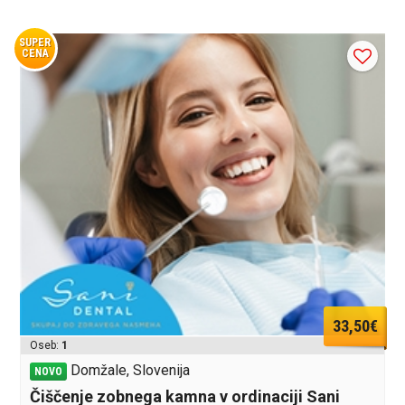
SUPER
CENA
33,50€
Oseb:
1
Domžale, Slovenija
NOVO
Čiščenje zobnega kamna v ordinaciji Sani