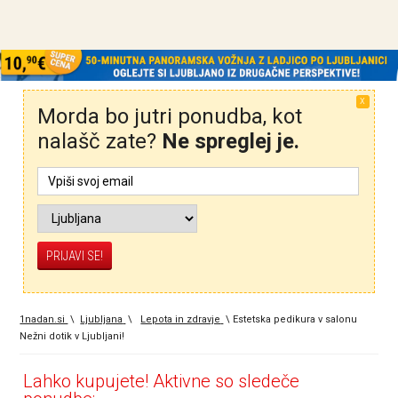
X
Morda bo jutri ponudba, kot
nalašč zate?
Ne spreglej je.
1nadan.si
\
Ljubljana
\
Lepota in zdravje
\
Estetska pedikura v salonu
Nežni dotik v Ljubljani!
Lahko kupujete! Aktivne so sledeče