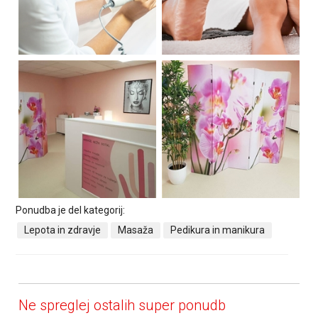
Ponudba je del kategorij:
Lepota in zdravje
Masaža
Pedikura in manikura
Ne spreglej ostalih super ponudb