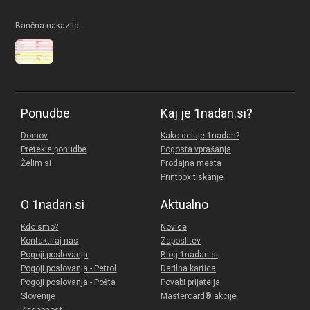
Bančna nakazila
Ponudbe
Kaj je 1nadan.si?
Domov
Kako deluje 1nadan?
Pretekle ponudbe
Pogosta vprašanja
Želim si
Prodajna mesta
Printbox tiskanje
O 1nadan.si
Aktualno
Kdo smo?
Novice
Kontaktiraj nas
Zaposlitev
Pogoji poslovanja
Blog 1nadan.si
Pogoji poslovanja - Petrol
Darilna kartica
Pogoji poslovanja - Pošta
Povabi prijatelja
Slovenije
Mastercard® akcije