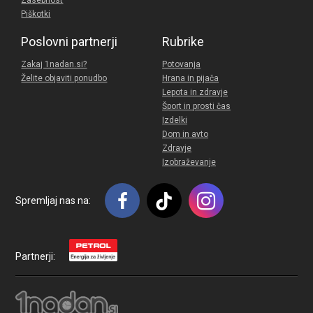
Zasebnost
Piškotki
Poslovni partnerji
Rubrike
Zakaj 1nadan.si?
Potovanja
Želite objaviti ponudbo
Hrana in pijača
Lepota in zdravje
Šport in prosti čas
Izdelki
Dom in avto
Zdravje
Izobraževanje
Spremljaj nas na:
Partnerji: