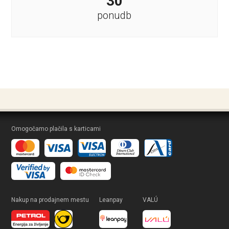
30
ponudb
Omogočamo plačila s karticami
Nakup na prodajnem mestu
Leanpay
VALÚ