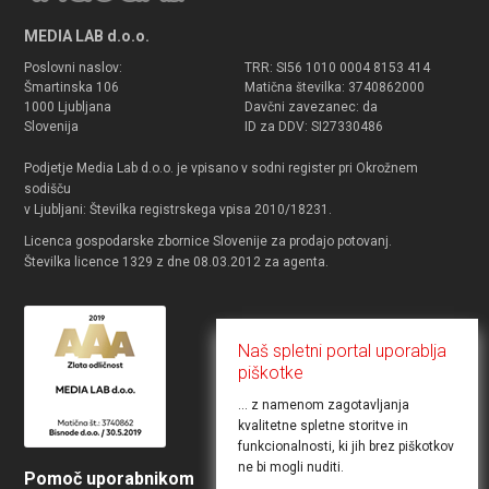
MEDIA LAB d.o.o.
Poslovni naslov:
TRR: SI56 1010 0004 8153 414
Šmartinska 106
Matična številka: 3740862000
1000 Ljubljana
Davčni zavezanec: da
Slovenija
ID za DDV: SI27330486
Podjetje Media Lab d.o.o. je vpisano v sodni register pri Okrožnem
sodišču
v Ljubljani: Številka registrskega vpisa 2010/18231.
Licenca gospodarske zbornice Slovenije za prodajo potovanj.
Številka licence 1329 z dne 08.03.2012 za agenta.
Naš spletni portal uporablja
piškotke
... z namenom zagotavljanja
kvalitetne spletne storitve in
funkcionalnosti, ki jih brez piškotkov
ne bi mogli nuditi.
Pomoč uporabnikom
Želite objaviti ponudbo