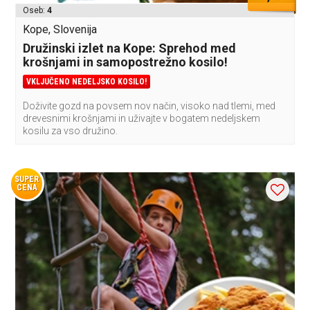
Oseb:
4
Kope, Slovenija
Družinski izlet na Kope: Sprehod med
krošnjami in samopostrežno kosilo!
VKLJUČENO NEDELJSKO KOSILO!
Doživite gozd na povsem nov način, visoko nad tlemi, med
drevesnimi krošnjami in uživajte v bogatem nedeljskem
kosilu za vso družino.
SUPER
CENA