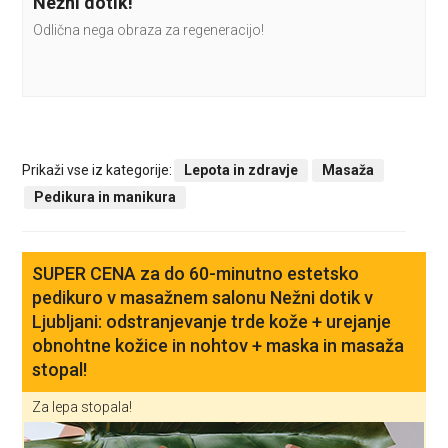
Nežni dotik!
Odlična nega obraza za regeneracijo!
Prikaži vse iz kategorije:
Lepota in zdravje
Masaža
Pedikura in manikura
SUPER CENA za do 60-minutno estetsko
pedikuro v masažnem salonu Nežni dotik v
Ljubljani: odstranjevanje trde kože + urejanje
obnohtne kožice in nohtov + maska in masaža
stopal!
Za lepa stopala!