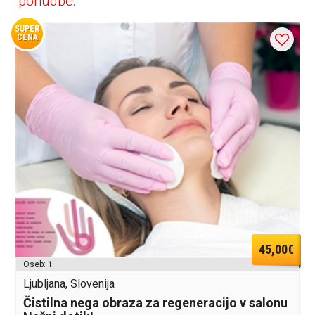
ponudbe:
SUPER
CENA
45,00€
Oseb:
1
Ljubljana, Slovenija
Čistilna nega obraza za regeneracijo v salonu