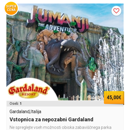
SUPER
CENA
45,00€
Oseb:
1
Gardaland,Italija
Vstopnica za nepozabni Gardaland
Ne spreglejte vseh možnosti obiska zabaviščnega parka