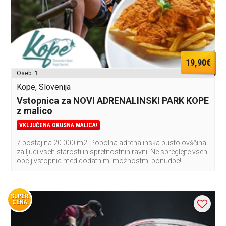
19,90€
Oseb:
1
Kope, Slovenija
Vstopnica za NOVI ADRENALINSKI PARK KOPE
z malico
VKLJUČENA OKUSNA MALICA!
7 postaj na 20.000 m2! Popolna adrenalinska pustolovščina
za ljudi vseh starosti in spretnostnih ravni! Ne spreglejte vseh
opcij vstopnic med dodatnimi možnostmi ponudbe!
SUPER
CENA