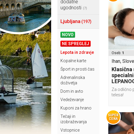
dodatne
ugodnosti
(7)
Ljubljana
(197)
NOVO
NE SPREGLEJ
Lepota in zdravje
Oseb:
1
Kopalne karte
Ihan, Slove
Klasična
Šport in prosti čas
specialni
Adrenalinska
LEPANOG
doživetja
Za odlično 
Dom in avto
telesa!
Vedeževanje
Kuponi za hrano
SUPER
Tečaji in
CENA
izobraževanja
Vstopnice