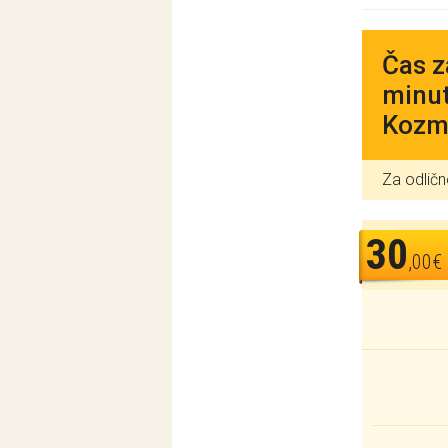
Čas z
minut
Kozm
Za odličn
30
,00€