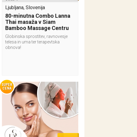
Ljubljana, Slovenija
80-minutna Combo Lanna
Thai masaža v Siam
Bamboo Massage Centru
Globinska sprostitev, ravnovesje
telesa in uma ter terapevtska
obnova!
SUPER
CENA