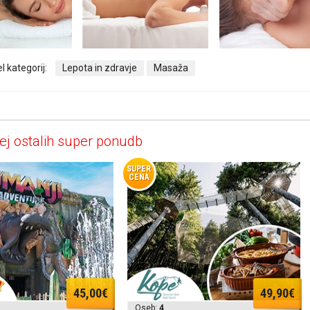
l kategorij:
Lepota in zdravje
Masaža
ej ostalih super ponudb
SUPER
CENA
45,00€
49,90€
Oseb:
4