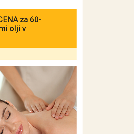
 CENA za 60-
i olji v