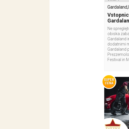
Gardaland,I
Vstopnic
Gardala
Ne spreglej
obiska zab
Gardaland i
dodatnimi 
Gardaland p
Prezzemolo 
Festival in 
SUPER
CENA