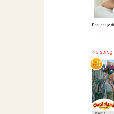
Ponudba je de
Ne spregl
SUPER
CENA
Oseb:
1