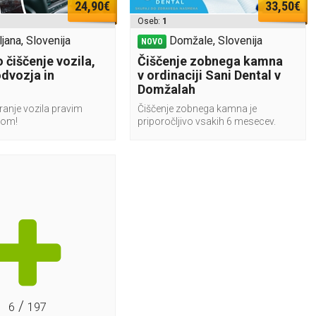
24,90€
33,50€
Oseb:
1
ljana, Slovenija
Domžale, Slovenija
NOVO
 čiščenje vozila,
Čiščenje zobnega kamna
odvozja in
v ordinaciji Sani Dental v
Domžalah
ranje vozila pravim
Čiščenje zobnega kamna je
kom!
priporočljivo vsakih 6 mesecev.
/
6
197