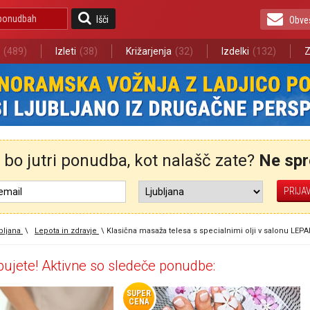
Išči
Obve
(489)
Izleti
(38)
Križarjenja
(32)
Izdelki
(132)
Z
bo jutri ponudba, kot nalašč zate?
Ne spre
bljana
\
Lepota in zdravje
\
Klasična masaža telesa s specialnimi olji v salonu LEP
ujete! Aktivne so sledeče ponudbe:
SUPER
CENA