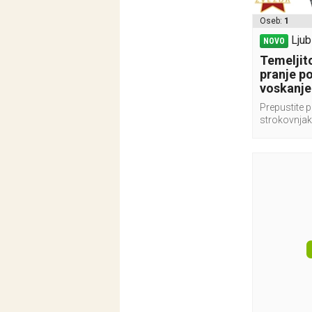
Oseb:
1
Ljub
NOVO
Temeljito
pranje p
voskanje
Prepustite p
strokovnja