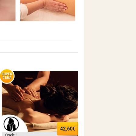
SUPER
CENA
42,60€
Oseb:
1