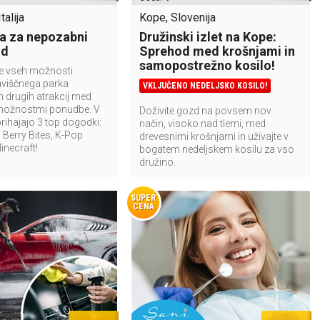
talija
Kope, Slovenija
a za nepozabni
Družinski izlet na Kope:
nd
Sprehod med krošnjami in
samopostrežno kosilo!
te vseh možnosti
aviščnega parka
VKLJUČENO NEDELJSKO KOSILO!
n drugih atrakcij med
možnostmi ponudbe. V
Doživite gozd na povsem nov
rihajajo 3 top dogodki:
način, visoko nad tlemi, med
Berry Bites, K-Pop
drevesnimi krošnjami in uživajte v
Minecraft!
bogatem nedeljskem kosilu za vso
družino.
SUPER
CENA