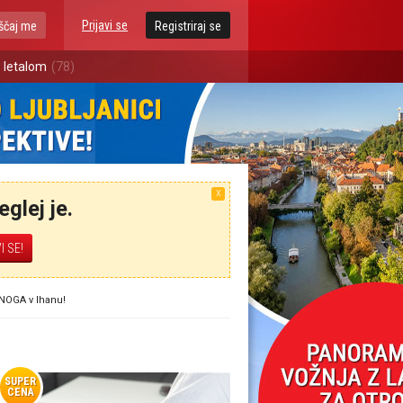
Prijavi se
ščaj me
Registriraj se
 letalom
(78)
X
glej je.
ANOGA v Ihanu!
SUPER
CENA