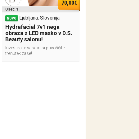
70,00€
Oseb:
1
Ljubljana, Slovenija
NOVO
Hydrafacial 7v1 nega
obraza z LED masko v D.S.
Beauty salonu!
Investirajte vase in si privoščite
trenutek zase!