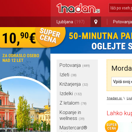
Ljubljana
(197)
Potovanja
Potovanja
(489)
Morda 
Izleti
(38)
Križarjenja
(32)
Izdelki
(132)
1nadan.si
\
Lju
Z letalom
(78)
Kopanje in
Lahko kup
wellness
(39)
SUPER
Mastercard®
CENA