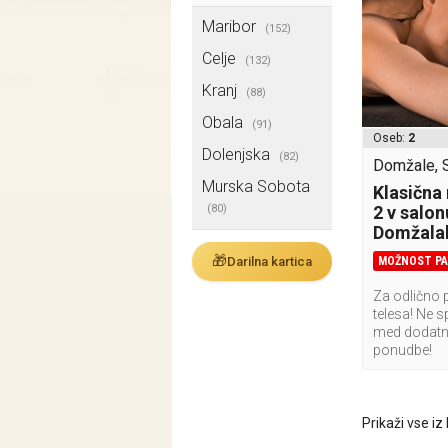
Maribor
(152)
Celje
(132)
Kranj
(88)
Obala
(91)
Oseb:
2
Dolenjska
(82)
Domžale, S
Murska Sobota
Klasična
(80)
2 v salo
Domžala
🎁
Darilna kartica
MOŽNOST PAK
Za odlično 
telesa! Ne s
med dodatn
ponudbe!
Prikaži vse iz