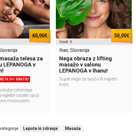
60,00€
50,00€
Oseb:
1
lovenija
Ihan, Slovenija
 masaža telesa za
Nega obraza z lifting
nu LEPANOGA v
masažo v salonu
h!
LEPANOGA v Ihanu!
Super nega za sijočo in napeto
ETA 5+1 GRATIS!
kožo
počutje celotnega
preglejte ostalih opcij
imi možnostmi
 kategorije:
Lepota in zdravje
Masaža