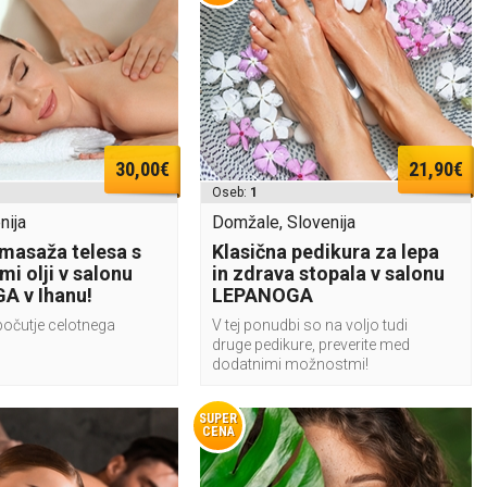
30,00€
21,90€
Oseb:
1
nija
Domžale, Slovenija
 masaža telesa s
Klasična pedikura za lepa
mi olji v salonu
in zdrava stopala v salonu
A v Ihanu!
LEPANOGA
počutje celotnega
V tej ponudbi so na voljo tudi
druge pedikure, preverite med
dodatnimi možnostmi!
SUPER
CENA