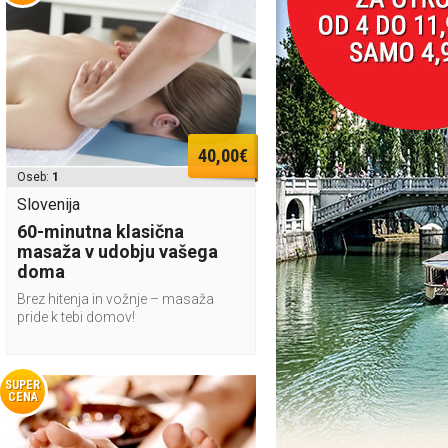
40,00€
Oseb:
1
Slovenija
60-minutna klasična
masaža v udobju vašega
doma
Brez hitenja in vožnje – masaža
pride k tebi domov!
SUPER
CENA