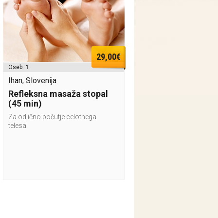
29,00€
Oseb:
1
Ihan, Slovenija
Refleksna masaža stopal
(45 min)
Za odlično počutje celotnega
telesa!