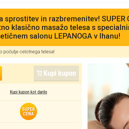
a sprostitev in razbremenitev! SUPER
no klasično masažo telesa s specialnim
etičnem salonu LEPANOGA v Ihanu!
o počutje celotnega telesa!
Kupi kupon
Kupi kupon kot darilo
SUPER
CENA