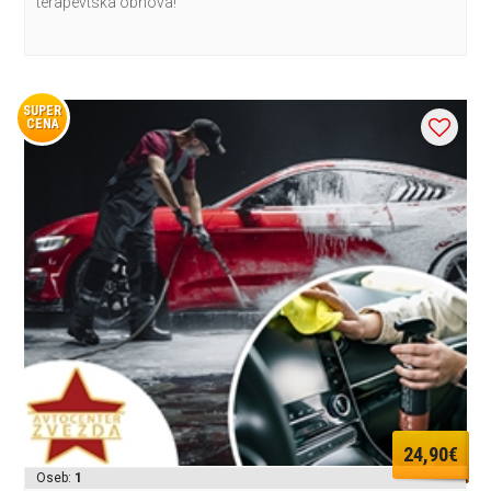
terapevtska obnova!
SUPER
CENA
24,90€
Oseb:
1