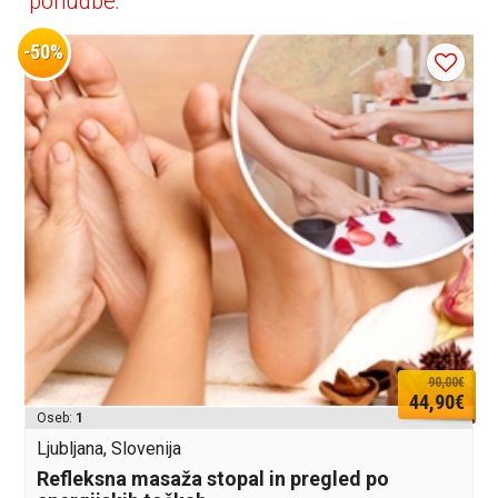
ponudbe:
-50%
90,00€
44,90€
Oseb:
1
Ljubljana, Slovenija
Refleksna masaža stopal in pregled po