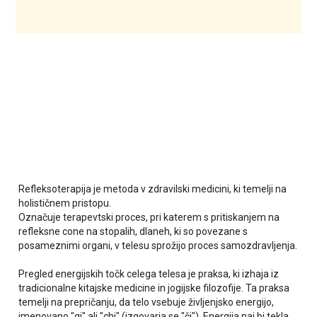
Refleksoterapija je metoda v zdravilski medicini, ki temelji na
holističnem pristopu.
Označuje terapevtski proces, pri katerem s pritiskanjem na
refleksne cone na stopalih, dlaneh, ki so povezane s
posameznimi organi, v telesu sprožijo proces samozdravljenja.
Pregled energijskih točk celega telesa je praksa, ki izhaja iz
tradicionalne kitajske medicine in jogijske filozofije. Ta praksa
temelji na prepričanju, da telo vsebuje življenjsko energijo,
imenovano "qi" ali "chi" (izgovarja se "či"). Energija naj bi tekla