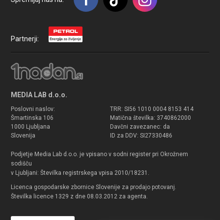
Partnerji:
MEDIA LAB d.o.o.
Poslovni naslov:
TRR: SI56 1010 0004 8153 414
Šmartinska 106
Matična številka: 3740862000
1000 Ljubljana
Davčni zavezanec: da
Slovenija
ID za DDV: SI27330486
Podjetje Media Lab d.o.o. je vpisano v sodni register pri Okrožnem
sodišču
v Ljubljani: Številka registrskega vpisa 2010/18231.
Licenca gospodarske zbornice Slovenije za prodajo potovanj.
Številka licence 1329 z dne 08.03.2012 za agenta.