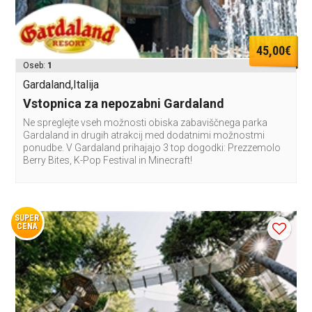
45,00€
Oseb:
1
Gardaland,Italija
Vstopnica za nepozabni Gardaland
Ne spreglejte vseh možnosti obiska zabaviščnega parka
Gardaland in drugih atrakcij med dodatnimi možnostmi
ponudbe. V Gardaland prihajajo 3 top dogodki: Prezzemolo
Berry Bites, K-Pop Festival in Minecraft!
SUPER
CENA