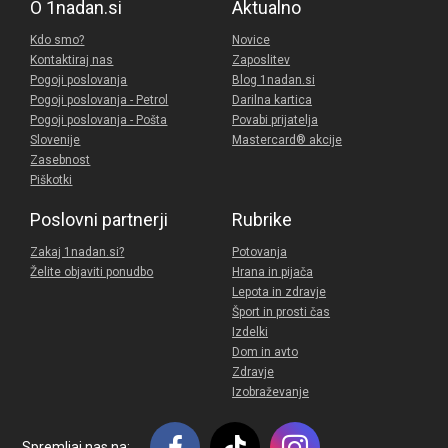
O 1nadan.si
Aktualno
Kdo smo?
Novice
Kontaktiraj nas
Zaposlitev
Pogoji poslovanja
Blog 1nadan.si
Pogoji poslovanja - Petrol
Darilna kartica
Pogoji poslovanja - Pošta
Povabi prijatelja
Slovenije
Mastercard® akcije
Zasebnost
Piškotki
Poslovni partnerji
Rubrike
Zakaj 1nadan.si?
Potovanja
Želite objaviti ponudbo
Hrana in pijača
Lepota in zdravje
Šport in prosti čas
Izdelki
Dom in avto
Zdravje
Izobraževanje
Spremljaj nas na: