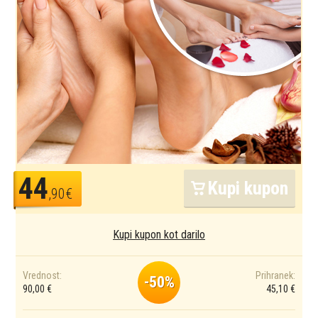
44
Kupi kupon
,90€
Kupi kupon kot darilo
Vrednost:
Prihranek:
-50%
90,00 €
45,10 €