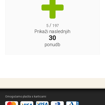
/
5
197
Prikaži naslednjih
30
ponudb
Omogočamo plačila s karticami