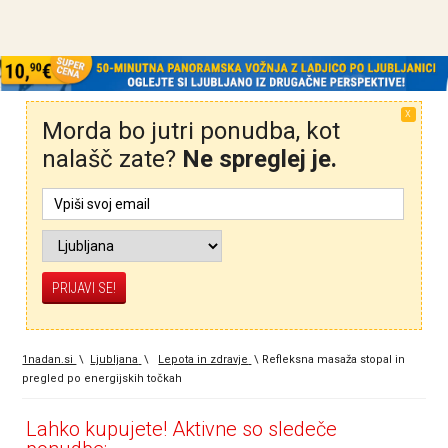
X
Morda bo jutri ponudba, kot
nalašč zate?
Ne spreglej je.
1nadan.si
\
Ljubljana
\
Lepota in zdravje
\
Refleksna masaža stopal in
pregled po energijskih točkah
Lahko kupujete! Aktivne so sledeče