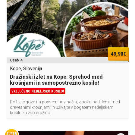
49,90€
Oseb:
4
Kope, Slovenija
Družinski izlet na Kope: Sprehod med
krošnjami in samopostrežno kosilo!
VKLJUČENO NEDELJSKO KOSILO!
Doživite gozd na povsem nov način, visoko nad tlemi, med
drevesnimi krošnjami in uživajte v bogatem nedeljskem
kosilu za vso družino.
SUPER