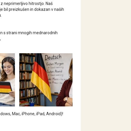
a
z neprimerljivo hitrostjo.
Naš
n je bil preizkušen in dokazan v naših
.
an s strani mnogih mednarodnih
,
dows, Mac, iPhone, iPad, Android)!