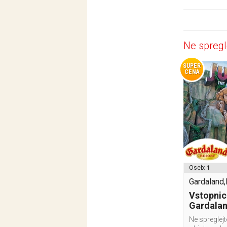
Ne spregl
SUPER
CENA
Oseb:
1
Gardaland,I
Vstopnic
Gardala
Ne spreglej