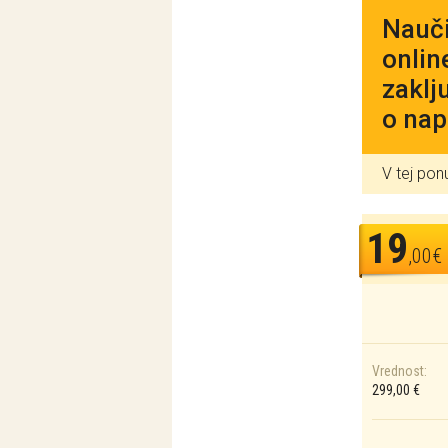
Nauči
onlin
zaklj
o nap
V tej pon
19
,00€
Vrednost:
299,00 €