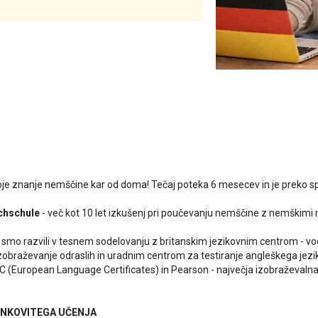
voje znanje nemščine kar od doma! Tečaj poteka 6 mesecev in je preko s
chschule
- več kot 10 let izkušenj pri poučevanju nemščine z nemškimi 
smo razvili v tesnem sodelovanju z britanskim jezikovnim centrom - vo
obraževanje odraslih in uradnim centrom za testiranje angleškega je
C (European Language Certificates) in Pearson - največja izobraževalna
INKOVITEGA UČENJA