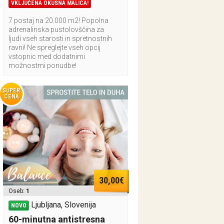
VKLJUČENA OKUSNA MALICA!
7 postaj na 20.000 m2! Popolna
adrenalinska pustolovščina za
ljudi vseh starosti in spretnostnih
ravni! Ne spreglejte vseh opcij
vstopnic med dodatnimi
možnostmi ponudbe!
SUPER
CENA
30,00€
Oseb:
1
Ljubljana, Slovenija
NOVO
60-minutna antistresna