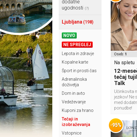
dodatne
ugodnosti
(7)
Ljubljana
(198)
NOVO
NE SPREGLEJ
Lepota in zdravje
Oseb:
1
Kopalne karte
Na spletu
12-meseč
Šport in prosti čas
tečaj tuj
Adrenalinska
Talk
doživetja
Učinkovita 
Dom in avto
jezikov! Ne 
Vedeževanje
med dodatn
ponudbe!
Kuponi za hrano
Tečaji in
-95%
izobraževanja
Vstopnice