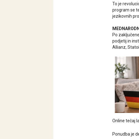
To je revolu
program se te
jezikovnih p
MEDNARODNI
Po zaključene
podjetij in in
Allianz, Stato
Online tečaj 
Ponudba je de