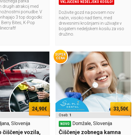
aviščnega parka
VKLJUČENO NEDELJSKO KOSILO!
n drugih atrakcij med
možnostmi ponudbe. V
Doživite gozd na povsem nov
rihajajo 3 top dogodki:
način, visoko nad tlemi, med
Berry Bites, K-Pop
drevesnimi krošnjami in uživajte v
Minecraft!
bogatem nedeljskem kosilu za vso
družino.
SUPER
CENA
24,90€
33,50€
Oseb:
1
ljana, Slovenija
Domžale, Slovenija
NOVO
 čiščenje vozila,
Čiščenje zobnega kamna