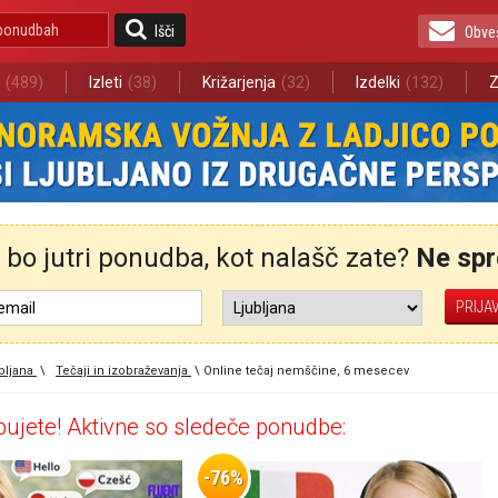
Išči
Obve
(489)
Izleti
(38)
Križarjenja
(32)
Izdelki
(132)
Z
bo jutri ponudba, kot nalašč zate?
Ne spre
bljana
\
Tečaji in izobraževanja
\
Online tečaj nemščine, 6 mesecev
ujete! Aktivne so sledeče ponudbe:
-76%