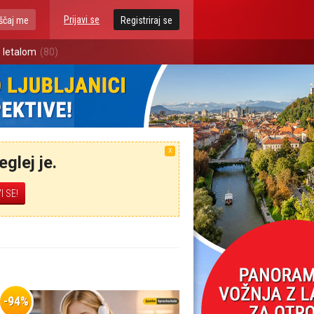
Prijavi se
ščaj me
Registriraj se
 letalom
(80)
X
glej je.
-94%