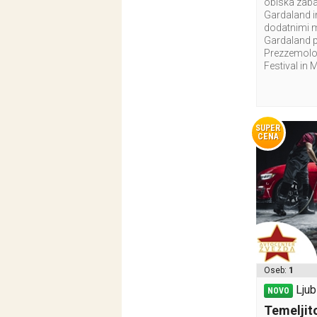
obiska zab
Gardaland i
dodatnimi 
Gardaland p
Prezzemolo 
Festival in 
SUPER
CENA
Oseb:
1
Ljub
NOVO
Temeljito