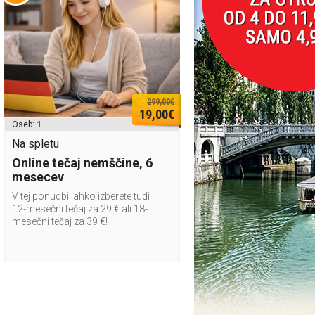
299,00€
19,00€
Oseb:
1
Na spletu
Online tečaj nemščine, 6
mesecev
V tej ponudbi lahko izberete tudi
12-mesečni tečaj za 29 € ali 18-
mesečni tečaj za 39 €!