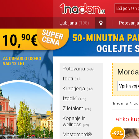
Ljubljana
(198)
Potovanja
Potovanja
(489)
Morda 
Izleti
(38)
Križarjenja
(32)
Izdelki
(132)
1nadan.si
\
Lju
Z letalom
(80)
Kopanje in
Lahko kup
wellness
(39)
-92%
Mastercard®