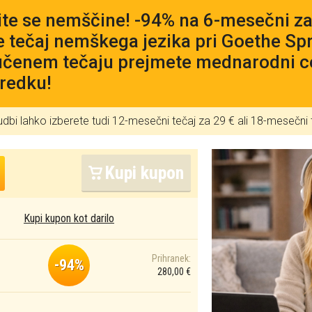
te se nemščine! -94% na 6-mesečni zač
e tečaj nemškega jezika pri Goethe Sp
učenem tečaju prejmete mednarodni cer
redku!
udbi lahko izberete tudi 12-mesečni tečaj za 29 € ali 18-mesečni 
Kupi kupon
Kupi kupon kot darilo
Prihranek:
-94%
280,00 €