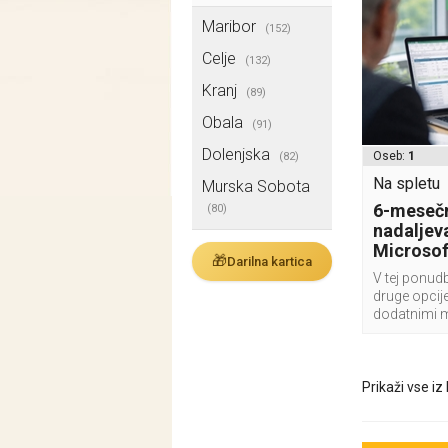
Maribor
(152)
Celje
(132)
Kranj
(89)
Obala
(91)
Dolenjska
Oseb:
1
(82)
Na spletu
Murska Sobota
6-mesečn
(80)
nadaljeva
Microsof
🎁
Darilna kartica
V tej ponudb
druge opcije
dodatnimi 
Prikaži vse iz