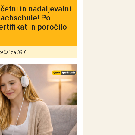
etni in nadaljevalni
rachschule! Po
tifikat in poročilo
tečaj za 39 €!