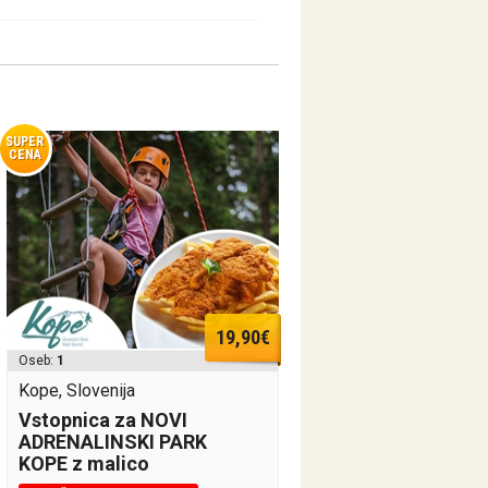
SUPER
CENA
19,90€
Oseb:
1
Kope, Slovenija
Vstopnica za NOVI
ADRENALINSKI PARK
KOPE z malico