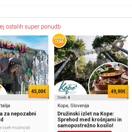
ej ostalih super ponudb
SUPER
CENA
45,00€
49,90€
Oseb:
4
talija
Kope, Slovenija
a za nepozabni
Družinski izlet na Kope:
nd
Sprehod med krošnjami in
samopostrežno kosilo!
te vseh možnosti