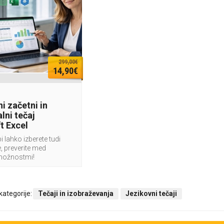
299,00€
14,90€
i začetni in
lni tečaj
t Excel
i lahko izberete tudi
, preverite med
možnostmi!
 kategorije:
Tečaji in izobraževanja
Jezikovni tečaji