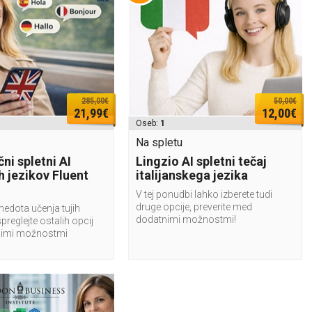
285,00€
50,00€
21,99€
12,00€
Oseb:
1
Na spletu
ni spletni AI
Lingzio AI spletni tečaj
ih jezikov Fluent
italijanskega jezika
V tej ponudbi lahko izberete tudi
druge opcije, preverite med
medota učenja tujih
dodatnimi možnostmi!
spreglejte ostalih opcij
imi možnostmi