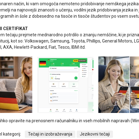
cionaren način, ki vam omogoča nemoteno pridobivanje nemškega jezik
melji na najnovejši znanosti o učenju,
vodilni jezik pridobivanja jezika i
rogramih
in šole z dobesedno na tisoče in tisoče študentov po vsem svetu
 CERTIFIKAT
m tečaju prejmete mednarodno potrdilo o znanju nemščine, ki je prizn
stitucij, kot so: Volkswagen, Samsung, Toyota, Phillips, General Motors, LG
il, AXA, Hewlett-Packard, Fiat, Tesco, IBM itd.
lahko opravite na prenosnem računalniku in vseh mobilnih napravah (Win
l kategorij:
Tečaji in izobraževanja
Jezikovni tečaji