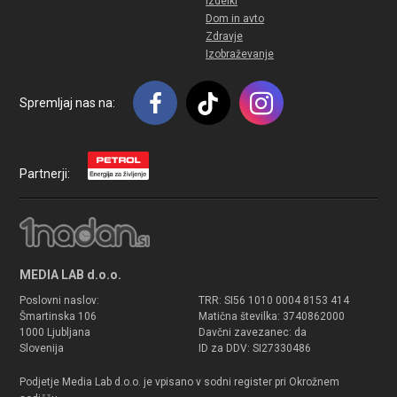
Izdelki
Dom in avto
Zdravje
Izobraževanje
Spremljaj nas na:
Partnerji:
MEDIA LAB d.o.o.
Poslovni naslov:
TRR: SI56 1010 0004 8153 414
Šmartinska 106
Matična številka: 3740862000
1000 Ljubljana
Davčni zavezanec: da
Slovenija
ID za DDV: SI27330486
Podjetje Media Lab d.o.o. je vpisano v sodni register pri Okrožnem