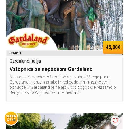
45,00€
Oseb:
1
Gardaland,Italija
Vstopnica za nepozabni Gardaland
Ne spreglejte vseh možnosti obiska zabaviščnega parka
Gardaland in drugih atrakcij med dodatnimi možnostmi
ponudbe. V Gardaland prihajajo 3 top dogodki: Prezzemolo
Berry Bites, K-Pop Festival in Minecraft!
SUPER
CENA