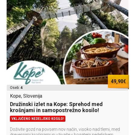
49,90€
Oseb:
4
Kope, Slovenija
Družinski izlet na Kope: Sprehod med
krošnjami in samopostrežno kosilo!
VKLJUČENO NEDELJSKO KOSILO!
Doživite gozd na povsem nov način, visoko nad tlemi, med
drevesnimi krošnjami in uživajte v bogatem nedeljskem