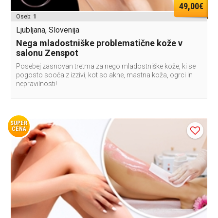
49,00€
Oseb:
1
Ljubljana, Slovenija
Nega mladostniške problematične kože v
salonu Zenspot
Posebej zasnovan tretma za nego mladostniške kože, ki se
pogosto sooča z izzivi, kot so akne, mastna koža, ogrci in
nepravilnosti!
SUPER
CENA