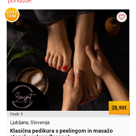
ponudbe:
SUPER
CENA
28,90€
Oseb:
1
Ljubljana, Slovenija
Klasična pedikura s peelingom in masažo