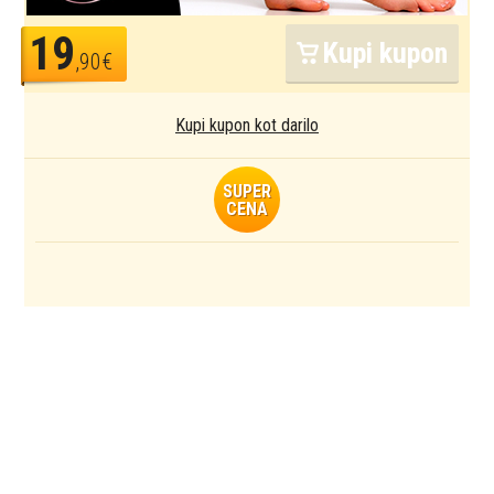
19
Kupi kupon
,90€
Kupi kupon kot darilo
SUPER
CENA