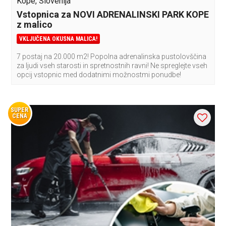
Kope, Slovenija
Vstopnica za NOVI ADRENALINSKI PARK KOPE
z malico
VKLJUČENA OKUSNA MALICA!
7 postaj na 20.000 m2! Popolna adrenalinska pustolovščina
za ljudi vseh starosti in spretnostnih ravni! Ne spreglejte vseh
opcij vstopnic med dodatnimi možnostmi ponudbe!
SUPER
CENA