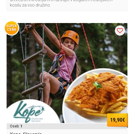
kosilu za vso družino.
SUPER
CENA
19,90€
Oseb:
1