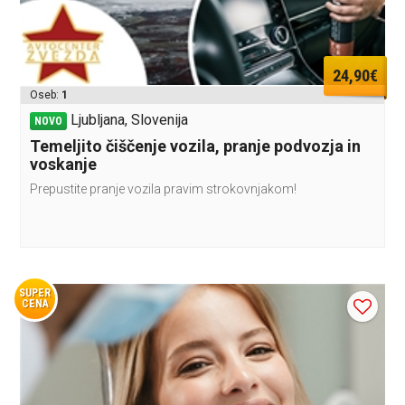
24,90€
Oseb:
1
Ljubljana, Slovenija
NOVO
Temeljito čiščenje vozila, pranje podvozja in
voskanje
Prepustite pranje vozila pravim strokovnjakom!
SUPER
CENA