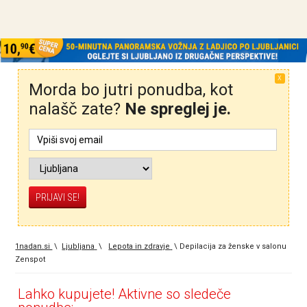
X
Morda bo jutri ponudba, kot
nalašč zate?
Ne spreglej je.
1nadan.si
\
Ljubljana
\
Lepota in zdravje
\
Depilacija za ženske v salonu
Zenspot
Lahko kupujete! Aktivne so sledeče