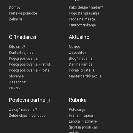
Domov
Kako deluje 1nadan?
Pretekle ponudbe
Pogosta vprašanja
Želim si
Prodajna mesta
Printbox tiskanje
O 1nadan.si
Aktualno
Kdo smo?
Novice
Kontaktiraj nas
Zaposlitev
Pogoji poslovanja
Blog 1nadan.si
Pogoji poslovanja - Petrol
Darilna kartica
Pogoji poslovanja - Pošta
Povabi prijatelja
Slovenije
Mastercard® akcije
Zasebnost
Piškotki
Poslovni partnerji
Rubrike
Zakaj 1nadan.si?
Potovanja
Želite objaviti ponudbo
Hrana in pijača
Lepota in zdravje
Šport in prosti čas