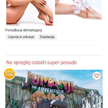
Ponudba je del kategorij:
Lepota in zdravje
Depilacija
Ne spreglej ostalih super ponudb
SUPER
CENA