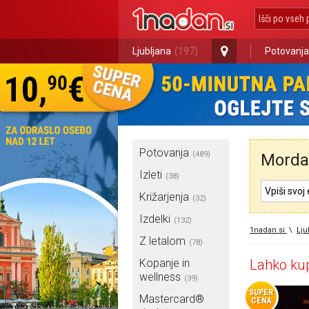
Ljubljana
(197)
Potovanja
Potovanja
(489)
Morda 
Izleti
(38)
Križarjenja
(32)
Izdelki
(132)
1nadan.si
\
Lju
Z letalom
(78)
Kopanje in
Lahko kup
wellness
(39)
SUPER
Mastercard®
CENA