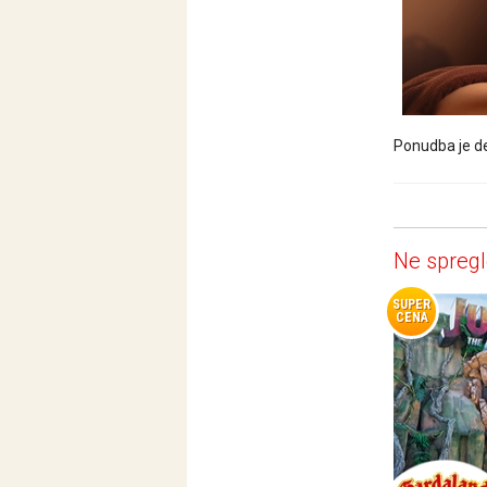
Ponudba je de
Ne spregl
SUPER
CENA