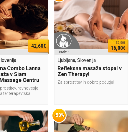
32,00€
42,60€
16,00€
Oseb:
1
Slovenija
Ljubljana, Slovenija
tna Combo Lanna
Refleksna masaža stopal v
aža v Siam
Zen Therapy!
Massage Centru
Za sprostitev in dobro počutje!
prostitev, ravnovesje
a ter terapevtska
-50%