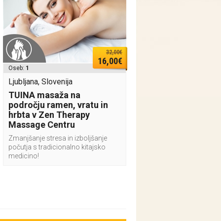
32,00€
16,00€
Oseb:
1
Ljubljana, Slovenija
TUINA masaža na
področju ramen, vratu in
hrbta v Zen Therapy
Massage Centru
Zmanjšanje stresa in izboljšanje
počutja s tradicionalno kitajsko
medicino!