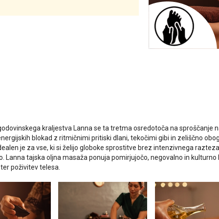
zgodovinskega kraljestva Lanna se ta tretma osredotoča na sproščanje nap
nergijskih blokad z ritmičnimi pritiski dlani, tekočimi gibi in zeliščno obo
dealen je za vse, ki si želijo globoke sprostitve brez intenzivnega raztez
. Lanna tajska oljna masaža ponuja pomirjujočo, negovalno in kulturno
ter poživitev telesa.