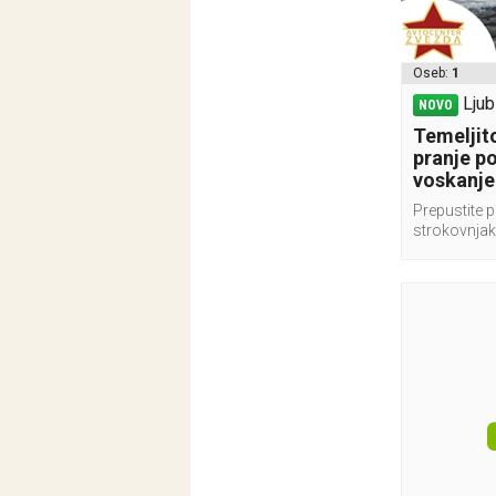
Oseb:
1
Ljub
NOVO
Temeljito
pranje p
voskanje
Prepustite p
strokovnja