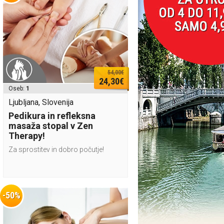
54,00€
24,30€
Oseb:
1
Ljubljana, Slovenija
Pedikura in refleksna
masaža stopal v Zen
Therapy!
Za sprostitev in dobro počutje!
-50%