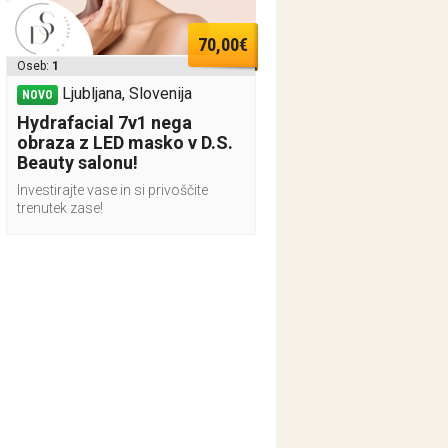
70,00€
Oseb:
1
Ljubljana, Slovenija
NOVO
Hydrafacial 7v1 nega
obraza z LED masko v D.S.
Beauty salonu!
Investirajte vase in si privoščite
trenutek zase!