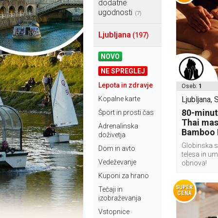
dodatne
ugodnosti
(7)
Ljubljana
(197)
NOVO
NE SPREGLEJ
Lepota in zdravje
Oseb:
1
Kopalne karte
Ljubljana, 
80-minu
Šport in prosti čas
Thai mas
Adrenalinska
Bamboo 
doživetja
Globinska s
Dom in avto
telesa in um
Vedeževanje
obnova!
Kuponi za hrano
SUPER
Tečaji in
CENA
izobraževanja
Vstopnice