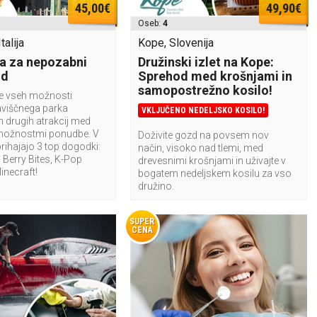
45,00€
49,90€
Oseb:
4
talija
Kope, Slovenija
a za nepozabni
Družinski izlet na Kope:
nd
Sprehod med krošnjami in
samopostrežno kosilo!
te vseh možnosti
aviščnega parka
VKLJUČENO NEDELJSKO KOSILO!
n drugih atrakcij med
možnostmi ponudbe. V
Doživite gozd na povsem nov
rihajajo 3 top dogodki:
način, visoko nad tlemi, med
Berry Bites, K-Pop
drevesnimi krošnjami in uživajte v
Minecraft!
bogatem nedeljskem kosilu za vso
družino.
SUPER
CENA