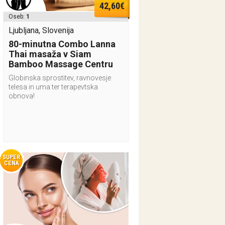
42,60€
Oseb:
1
Ljubljana, Slovenija
80-minutna Combo Lanna
Thai masaža v Siam
Bamboo Massage Centru
Globinska sprostitev, ravnovesje
telesa in uma ter terapevtska
obnova!
SUPER
CENA