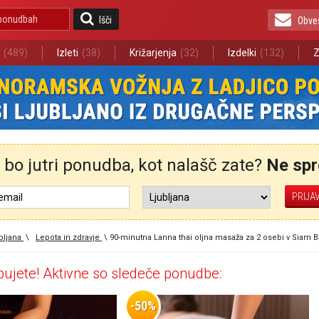
Išči
Obve
(489)
Izleti
(38)
Križarjenja
(32)
Izdelki
(132)
Z
bo jutri ponudba, kot nalašč zate?
Ne spre
bljana
\
Lepota in zdravje
\
90-minutna Lanna thai oljna masaža za 2 osebi v Sia
ujete! Aktivne so sledeče ponudbe:
-50%