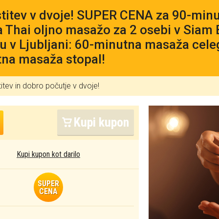
titev v dvoje! SUPER CENA za 90-minu
 Thai oljno masažo za 2 osebi v Sia
u v Ljubljani: 60-minutna masaža celeg
na masaža stopal!
itev in dobro počutje v dvoje!
Kupi kupon
Kupi kupon kot darilo
SUPER
CENA