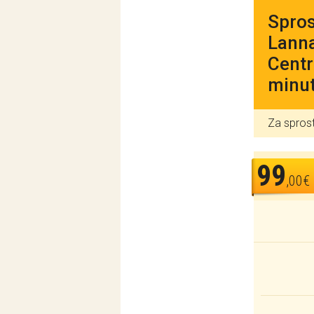
Spros
Lanna
Centr
minut
Za sprost
99
,00€