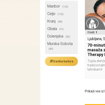
Maribor
(152)
Celje
(132)
Kranj
(88)
Obala
(91)
Oseb:
1
Dolenjska
(82)
Ljubljana, 
Murska Sobota
70-minu
(80)
masaža z
Therapy
🎁
Topla eterič
Darilna kartica
tradicionaln
tehnikami!
Prikaži vse iz