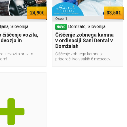
24,90€
33,50€
Oseb:
1
ljana, Slovenija
Domžale, Slovenija
NOVO
 čiščenje vozila,
Čiščenje zobnega kamna
odvozja in
v ordinaciji Sani Dental v
Domžalah
ranje vozila pravim
Čiščenje zobnega kamna je
kom!
priporočljivo vsakih 6 mesecev.