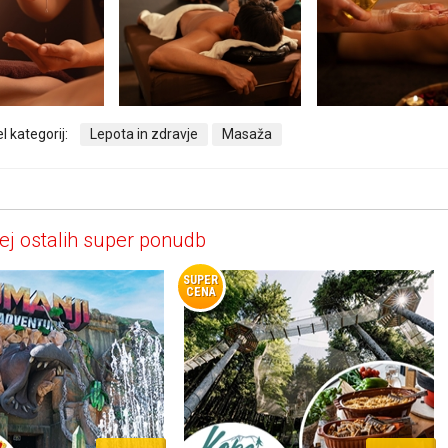
l kategorij:
Lepota in zdravje
Masaža
ej ostalih super ponudb
SUPER
CENA