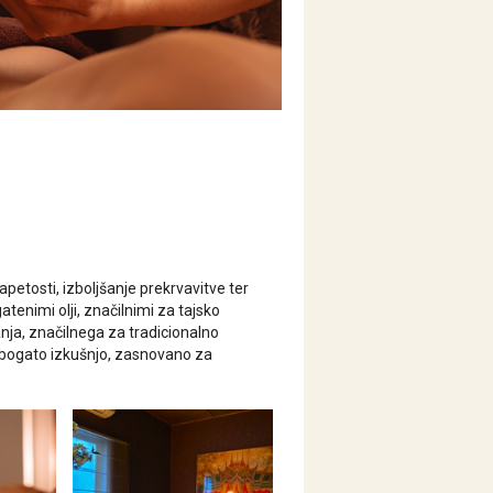
etosti, izboljšanje prekrvavitve ter
gatenimi olji, značilnimi za tajsko
anja, značilnega za tradicionalno
 bogato izkušnjo, zasnovano za