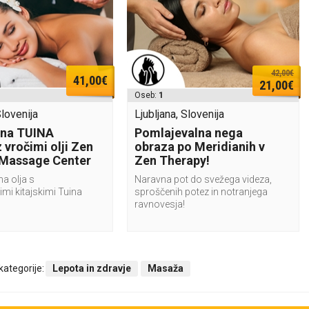
42,00€
41,00€
21,00€
Oseb:
1
Slovenija
Ljubljana, Slovenija
tna TUINA
Pomlajevalna nega
 vročimi olji Zen
obraza po Meridianih v
 Massage Center
Zen Therapy!
na olja s
Naravna pot do svežega videza,
imi kitajskimi Tuina
sproščenih potez in notranjega
ravnovesja!
 kategorije:
Lepota in zdravje
Masaža