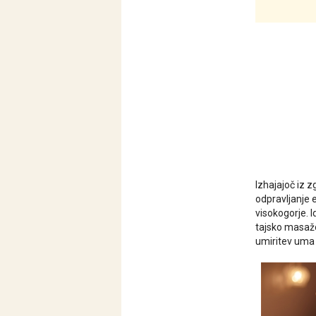
Izhajajoč iz 
odpravljanje e
visokogorje. I
tajsko masažo
umiritev uma 