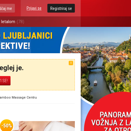
Prijavi se
ščaj me
Registriraj se
 letalom
(78)
X
glej je.
m Bamboo Massage Centru
-50%