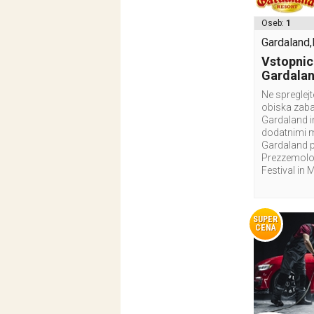
Oseb:
1
Gardaland,I
Vstopnic
Gardala
Ne spreglej
obiska zab
Gardaland i
dodatnimi 
Gardaland p
Prezzemolo 
Festival in 
SUPER
CENA