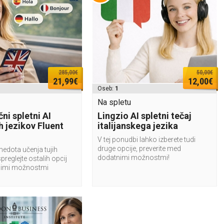
285,00€
50,00€
21,99€
12,00€
Oseb:
1
Na spletu
ni spletni AI
Lingzio AI spletni tečaj
ih jezikov Fluent
italijanskega jezika
V tej ponudbi lahko izberete tudi
druge opcije, preverite med
medota učenja tujih
dodatnimi možnostmi!
spreglejte ostalih opcij
imi možnostmi