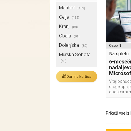
Maribor
(152)
Celje
(132)
Kranj
(88)
Obala
(91)
Dolenjska
Oseb:
1
(82)
Na spletu
Murska Sobota
6-mesečn
(80)
nadaljeva
Microsof
🎁
Darilna kartica
V tej ponudb
druge opcije
dodatnimi 
Prikaži vse iz