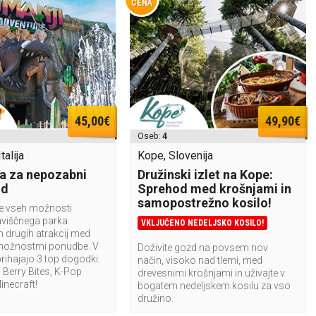
CENA
45,00€
49,90€
Oseb:
4
talija
Kope, Slovenija
a za nepozabni
Družinski izlet na Kope:
nd
Sprehod med krošnjami in
samopostrežno kosilo!
te vseh možnosti
aviščnega parka
VKLJUČENO NEDELJSKO KOSILO!
n drugih atrakcij med
možnostmi ponudbe. V
Doživite gozd na povsem nov
rihajajo 3 top dogodki:
način, visoko nad tlemi, med
Berry Bites, K-Pop
drevesnimi krošnjami in uživajte v
Minecraft!
bogatem nedeljskem kosilu za vso
družino.