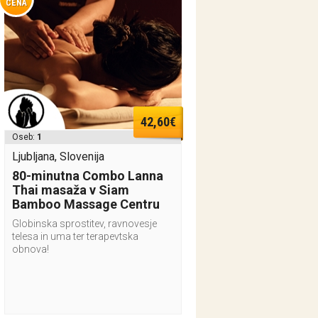
CENA
42,60€
Oseb:
1
Ljubljana, Slovenija
80-minutna Combo Lanna
Thai masaža v Siam
Bamboo Massage Centru
Globinska sprostitev, ravnovesje
telesa in uma ter terapevtska
obnova!