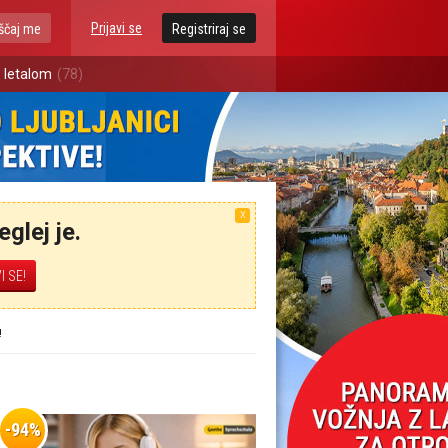
Prijavi se
ščaj me
Registriraj se
 letalom
(78)
X
glej je.
!
-94%