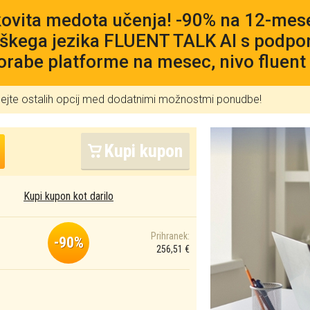
ovita medota učenja! -90% na 12-mese
škega jezika FLUENT TALK AI s podpo
orabe platforme na mesec, nivo fluent 
lejte ostalih opcij med dodatnimi možnostmi ponudbe!
Kupi kupon
Kupi kupon kot darilo
Prihranek:
-90%
256,51 €