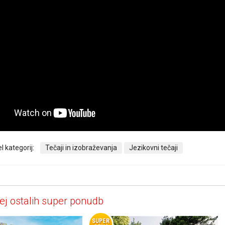
l kategorij:
Tečaji in izobraževanja
Jezikovni tečaji
ej ostalih super ponudb
SUPER