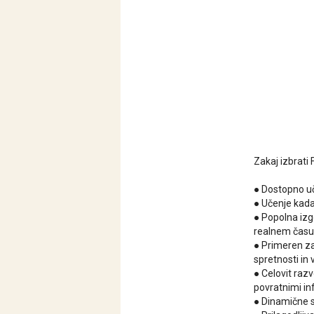
Zakaj izbrati 
● Dostopno u
● Učenje kadar
● Popolna izg
realnem času
● Primeren za 
spretnosti in
● Celovit razv
povratnimi in
● Dinamične 