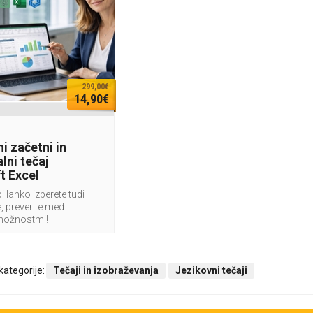
299,00€
14,90€
i začetni in
lni tečaj
t Excel
i lahko izberete tudi
, preverite med
možnostmi!
 kategorije:
Tečaji in izobraževanja
Jezikovni tečaji