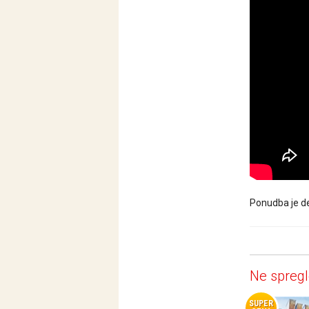
Ponudba je de
Ne spregl
SUPER