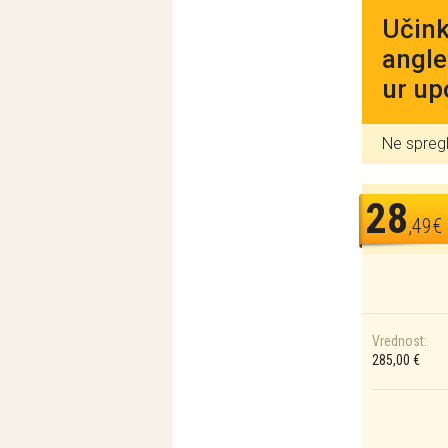
Učink
angle
ur up
Ne spreg
28
,49€
Vrednost:
285,00 €