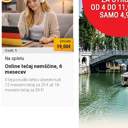
299,00€
19,00€
Oseb:
1
Na spletu
Online tečaj nemščine, 6
mesecev
V tej ponudbi lahko izberete tudi
12-mesečni tečaj za 29 € ali 18-
mesečni tečaj za 39 €!