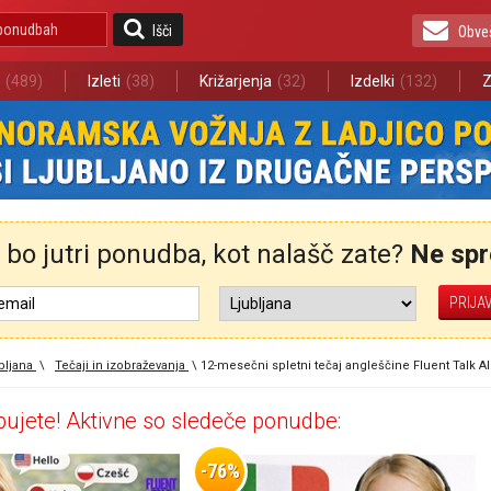
Išči
Obve
(489)
Izleti
(38)
Križarjenja
(32)
Izdelki
(132)
Z
bo jutri ponudba, kot nalašč zate?
Ne spre
bljana
\
Tečaji in izobraževanja
\
12-mesečni spletni tečaj angleščine Fluent Talk AI
ujete! Aktivne so sledeče ponudbe:
-76%