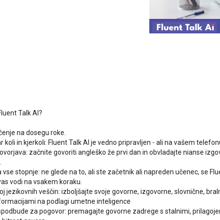
Fluent Talk AI?
čenje na dosegu roke.
 koli in kjerkoli: Fluent Talk AI je vedno pripravljen - ali na vašem telefon
ovorjava: začnite govoriti angleško že prvi dan in obvladajte nianse izg
.
vse stopnje: ne glede na to, ali ste začetnik ali napreden učenec, se Flue
 vas vodi na vsakem koraku.
oj jezikovnih veščin: izboljšajte svoje govorne, izgovorne, slovnične, braln
formacijami na podlagi umetne inteligence
spodbude za pogovor: premagajte govorne zadrege s stalnimi, prilagoj