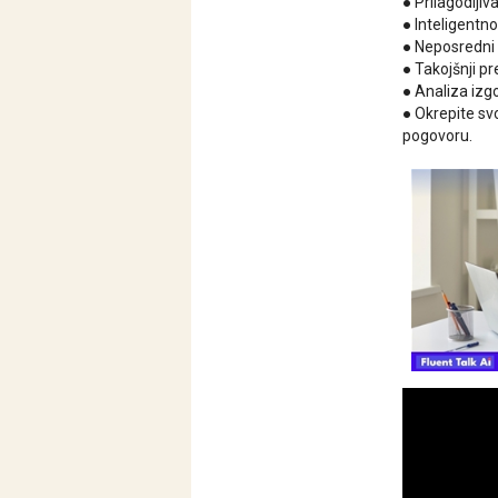
● Prilagodljiv
● Inteligentn
● Neposredni 
● Takojšnji pr
● Analiza izg
● Okrepite s
pogovoru.