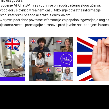
a hitrost govora.
o vodenje AI: ChatGPT vas vodi in se prilagodi vašemu slogu učenja.
vpogledi v slovnico v realnem času: takojšnje povratne informacije.
evodi katerekoli besede ali fraze z enim klikom.
ovorjave: podrobne povratne informacije za popolno izgovarjanje angleš
voje samozavest: premagajte strahove pred javnim nastopanjem in samo