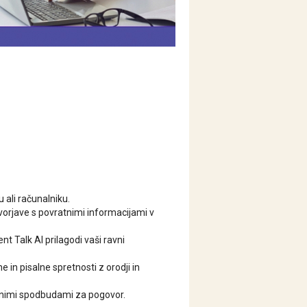
u ali računalniku.
ovorjave s povratnimi informacijami v
nt Talk AI prilagodi vaši ravni
e in pisalne spretnosti z orodji in
enimi spodbudami za pogovor.