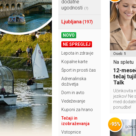
dodatne
ugodnosti
(7)
Ljubljana
(197)
NOVO
NE SPREGLEJ
Lepota in zdravje
Oseb:
1
Kopalne karte
Na spletu
12-meseč
Šport in prosti čas
tečaj tuj
Adrenalinska
Talk
doživetja
Učinkovita 
Dom in avto
jezikov! Ne 
Vedeževanje
med dodatn
ponudbe!
Kuponi za hrano
Tečaji in
-95%
izobraževanja
Vstopnice