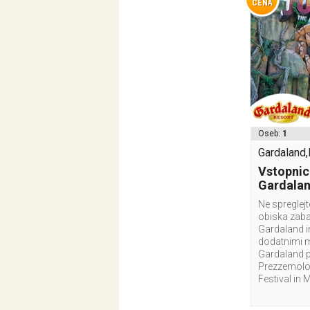
CENA
Oseb:
1
Gardaland,I
Vstopnic
Gardala
Ne spreglej
obiska zab
Gardaland i
dodatnimi 
Gardaland p
Prezzemolo 
Festival in 