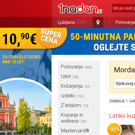
Ljubljana
(197)
Potovanja
Potovanja
(489)
Morda 
Izleti
(38)
Križarjenja
(32)
Izdelki
(132)
1nadan.si
\
Lju
Z letalom
(78)
Kopanje in
Lahko kup
wellness
(39)
-92%
Mastercard®