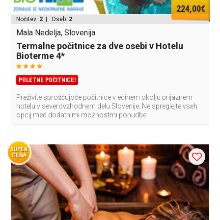
224,00€
Nočitev:
2
| Oseb:
2
Mala Nedelja, Slovenija
Termalne počitnice za dve osebi v Hotelu
Bioterme 4*
POLETNE POČITNICE!
Preživite sproščujoče počitnice v edinem okolju prijaznem
hotelu v severovzhodnem delu Slovenije. Ne spreglejte vseh
opcij med dodatnimi možnostmi ponudbe.
SUPER
CENA