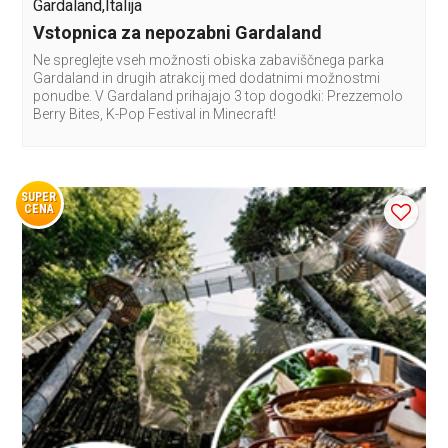
Gardaland,Italija
Vstopnica za nepozabni Gardaland
Ne spreglejte vseh možnosti obiska zabaviščnega parka
Gardaland in drugih atrakcij med dodatnimi možnostmi
ponudbe. V Gardaland prihajajo 3 top dogodki: Prezzemolo
Berry Bites, K-Pop Festival in Minecraft!
SUPER
CENA