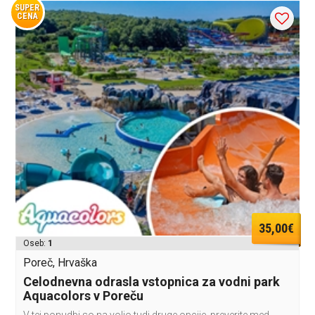
SUPER
CENA
35,00€
Oseb:
1
Poreč, Hrvaška
Celodnevna odrasla vstopnica za vodni park
Aquacolors v Poreču
V tej ponudbi so na voljo tudi druge opcije, preverite med