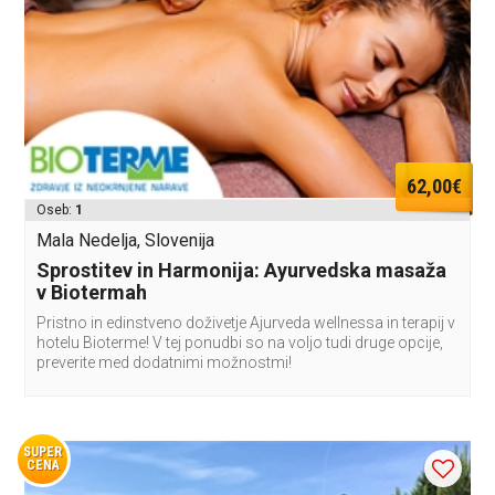
62,00€
Oseb:
1
Mala Nedelja, Slovenija
Sprostitev in Harmonija: Ayurvedska masaža
v Biotermah
Pristno in edinstveno doživetje Ajurveda wellnessa in terapij v
hotelu Bioterme! V tej ponudbi so na voljo tudi druge opcije,
preverite med dodatnimi možnostmi!
SUPER
CENA