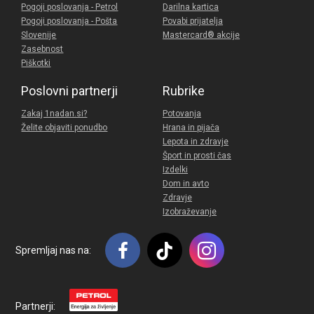
Pogoji poslovanja - Petrol
Darilna kartica
Pogoji poslovanja - Pošta
Povabi prijatelja
Slovenije
Mastercard® akcije
Zasebnost
Piškotki
Poslovni partnerji
Rubrike
Zakaj 1nadan.si?
Potovanja
Želite objaviti ponudbo
Hrana in pijača
Lepota in zdravje
Šport in prosti čas
Izdelki
Dom in avto
Zdravje
Izobraževanje
Spremljaj nas na:
Partnerji: