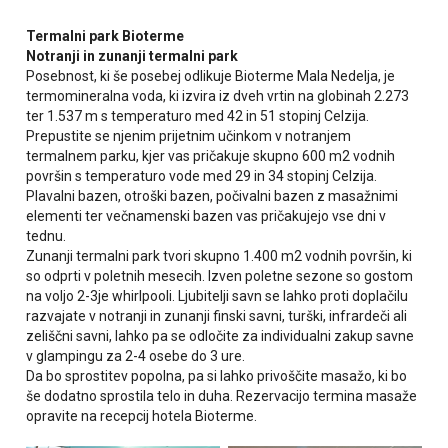
Termalni park Bioterme
Notranji in zunanji termalni park
Posebnost, ki še posebej odlikuje Bioterme Mala Nedelja, je
termomineralna voda, ki izvira iz dveh vrtin na globinah 2.273
ter 1.537 m s temperaturo med 42 in 51 stopinj Celzija.
Prepustite se njenim prijetnim učinkom v notranjem
termalnem parku, kjer vas pričakuje skupno 600 m2 vodnih
površin s temperaturo vode med 29 in 34 stopinj Celzija.
Plavalni bazen, otroški bazen, počivalni bazen z masažnimi
elementi ter večnamenski bazen vas pričakujejo vse dni v
tednu.
Zunanji termalni park tvori skupno 1.400 m2 vodnih površin, ki
so odprti v poletnih mesecih. Izven poletne sezone so gostom
na voljo 2-3je whirlpooli. Ljubitelji savn se lahko proti doplačilu
razvajate v notranji in zunanji finski savni, turški, infrardeči ali
zeliščni savni, lahko pa se odločite za individualni zakup savne
v glampingu za 2-4 osebe do 3 ure.
Da bo sprostitev popolna, pa si lahko privoščite masažo, ki bo
še dodatno sprostila telo in duha. Rezervacijo termina masaže
opravite na recepcij hotela Bioterme.