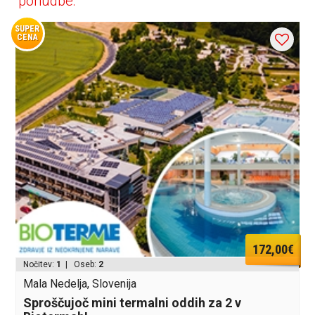
ponudbe:
SUPER
CENA
172,00€
Nočitev:
1
| Oseb:
2
Mala Nedelja, Slovenija
Sproščujoč mini termalni oddih za 2 v