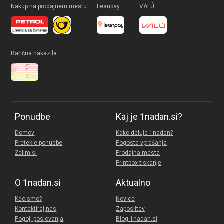
Nakup na prodajnem mestu
Leanpay
VALÚ
Bančna nakazila
Ponudbe
Kaj je 1nadan.si?
Domov
Kako deluje 1nadan?
Pretekle ponudbe
Pogosta vprašanja
Želim si
Prodajna mesta
Printbox tiskanje
O 1nadan.si
Aktualno
Kdo smo?
Novice
Kontaktiraj nas
Zaposlitev
Pogoji poslovanja
Blog 1nadan.si