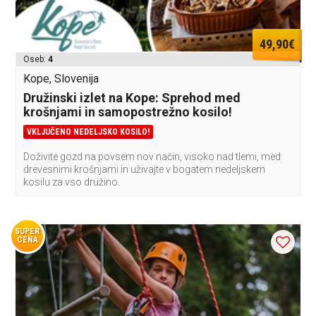
49,90€
Oseb:
4
Kope, Slovenija
Družinski izlet na Kope: Sprehod med
krošnjami in samopostrežno kosilo!
VKLJUČENO NEDELJSKO KOSILO!
Doživite gozd na povsem nov način, visoko nad tlemi, med
drevesnimi krošnjami in uživajte v bogatem nedeljskem
kosilu za vso družino.
SUPER
CENA