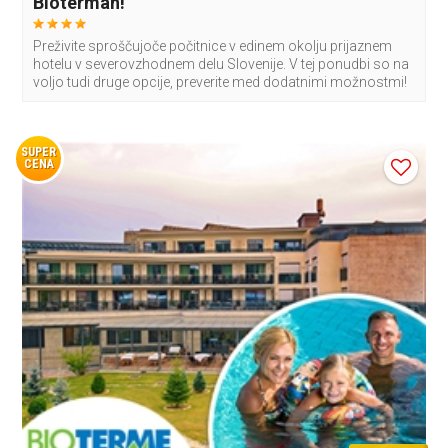
Biotermah!
Preživite sproščujoče počitnice v edinem okolju prijaznem
hotelu v severovzhodnem delu Slovenije. V tej ponudbi so na
voljo tudi druge opcije, preverite med dodatnimi možnostmi!
SUPER
CENA