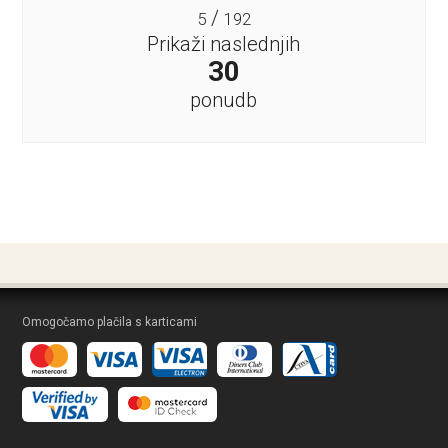
/
5
192
Prikaži naslednjih
30
ponudb
Omogočamo plačila s karticami