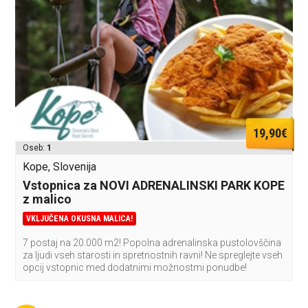
19,90€
Oseb:
1
Kope, Slovenija
Vstopnica za NOVI ADRENALINSKI PARK KOPE
z malico
VKLJUČENA OKUSNA MALICA!
7 postaj na 20.000 m2! Popolna adrenalinska pustolovščina
za ljudi vseh starosti in spretnostnih ravni! Ne spreglejte vseh
opcij vstopnic med dodatnimi možnostmi ponudbe!