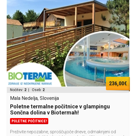
236,00€
Nočitev:
2
| Oseb:
2
Mala Nedelja, Slovenija
Poletne termalne počitnice v glampingu
Sončna dolina v Biotermah!
POLETNE POČITNICE!
Preživite nepozabne, sproščujoče dneve, odmaknjeni od