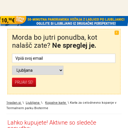
X
Morda bo jutri ponudba, kot
nalašč zate?
Ne spreglej je.
1nadan.si
\
Ljubljana
\
Kopalne karte
\
Karta za celodnevno kopanje v
Termalnem parku Bioterme
Lahko kupujete! Aktivne so sledeče