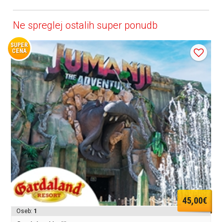
Ne spreglej ostalih super ponudb
SUPER
CENA
45,00€
Oseb:
1