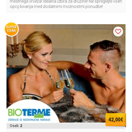
mestnega vrveža! Idealna izbira za družine! Ne spreglejte vseh
opcij bivanja med dodatnimi možnostmi ponudbe!
SUPER
CENA
42,00€
Oseb:
2