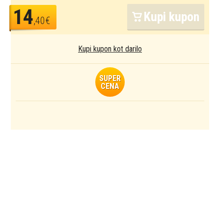
14
Kupi kupon
,40€
Kupi kupon kot darilo
SUPER
CENA