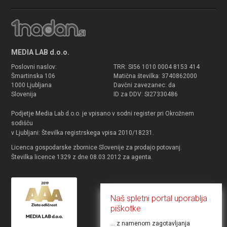
MEDIA LAB d.o.o.
Poslovni naslov:
TRR: SI56 1010 0004 8153 414
Šmartinska 106
Matična številka: 3740862000
1000 Ljubljana
Davčni zavezanec: da
Slovenija
ID za DDV: SI27330486
Podjetje Media Lab d.o.o. je vpisano v sodni register pri Okrožnem
sodišču
v Ljubljani: Številka registrskega vpisa 2010/18231.
Licenca gospodarske zbornice Slovenije za prodajo potovanj.
Številka licence 1329 z dne 08.03.2012 za agenta.
Naš spletni portal uporablja
piškotke
... z namenom zagotavljanja