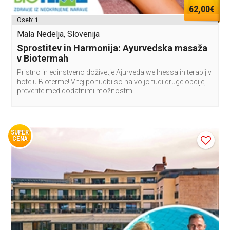
62,00€
Oseb:
1
Mala Nedelja, Slovenija
Sprostitev in Harmonija: Ayurvedska masaža
v Biotermah
Pristno in edinstveno doživetje Ajurveda wellnessa in terapij v
hotelu Bioterme! V tej ponudbi so na voljo tudi druge opcije,
preverite med dodatnimi možnostmi!
SUPER
CENA