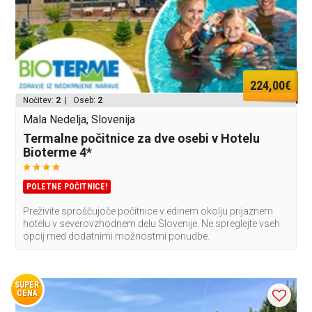
224,00€
Nočitev:
2
| Oseb:
2
Mala Nedelja, Slovenija
Termalne počitnice za dve osebi v Hotelu
Bioterme 4*
POLETNE POČITNICE!
Preživite sproščujoče počitnice v edinem okolju prijaznem
hotelu v severovzhodnem delu Slovenije. Ne spreglejte vseh
opcij med dodatnimi možnostmi ponudbe.
SUPER
CENA