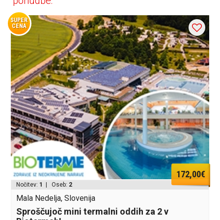
ponudbe:
SUPER
CENA
172,00€
Nočitev:
1
| Oseb:
2
Mala Nedelja, Slovenija
Sproščujoč mini termalni oddih za 2 v