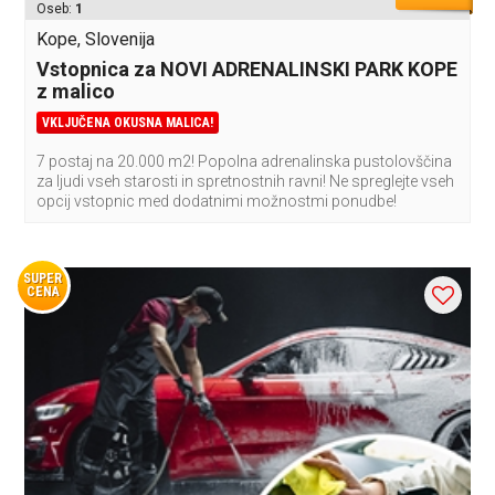
Oseb:
1
Kope, Slovenija
Vstopnica za NOVI ADRENALINSKI PARK KOPE
z malico
VKLJUČENA OKUSNA MALICA!
7 postaj na 20.000 m2! Popolna adrenalinska pustolovščina
za ljudi vseh starosti in spretnostnih ravni! Ne spreglejte vseh
opcij vstopnic med dodatnimi možnostmi ponudbe!
SUPER
CENA