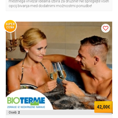
mestnega vrveža! Idealna izbira za družine! Ne spreglejte vseh
opcij bivanja med dodatnimi možnostmi ponudbe!
SUPER
CENA
42,00€
Oseb:
2