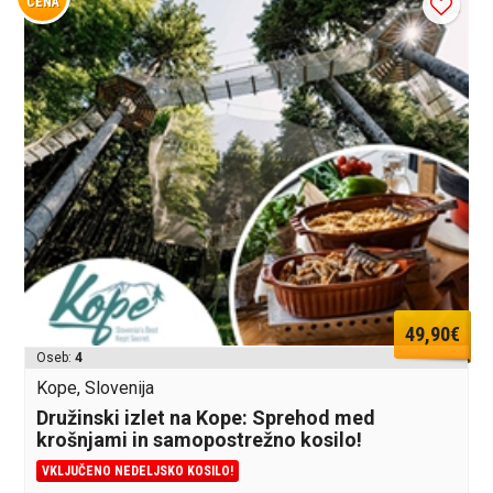
CENA
49,90€
Oseb:
4
Kope, Slovenija
Družinski izlet na Kope: Sprehod med
krošnjami in samopostrežno kosilo!
VKLJUČENO NEDELJSKO KOSILO!