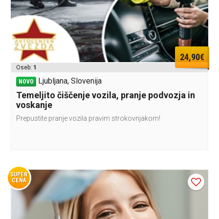
24,90€
Oseb:
1
Ljubljana, Slovenija
NOVO
Temeljito čiščenje vozila, pranje podvozja in
voskanje
Prepustite pranje vozila pravim strokovnjakom!
SUPER
CENA