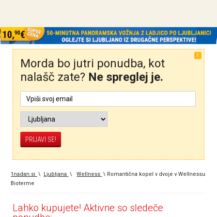
X
Morda bo jutri ponudba, kot
nalašč zate?
Ne spreglej je.
1nadan.si
\
Ljubljana
\
Wellness
\
Romantična kopel v dvoje v Wellnessu
Bioterme
Lahko kupujete! Aktivne so sledeče