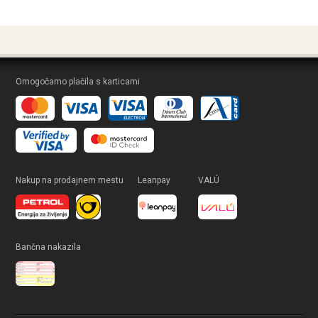
Omogočamo plačila s karticami
Nakup na prodajnem mestu
Leanpay
VALÚ
Bančna nakazila