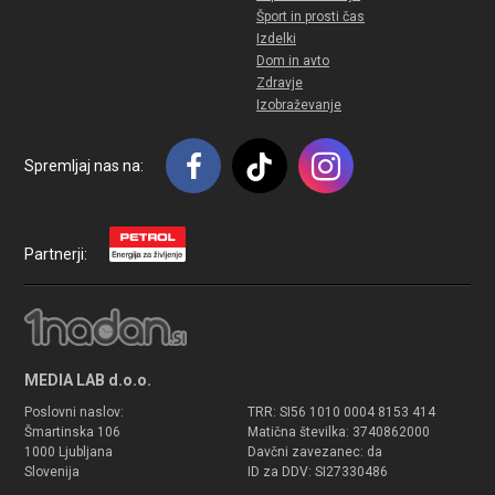
Šport in prosti čas
Izdelki
Dom in avto
Zdravje
Izobraževanje
Spremljaj nas na:
Partnerji:
MEDIA LAB d.o.o.
Poslovni naslov:
TRR: SI56 1010 0004 8153 414
Šmartinska 106
Matična številka: 3740862000
1000 Ljubljana
Davčni zavezanec: da
Slovenija
ID za DDV: SI27330486