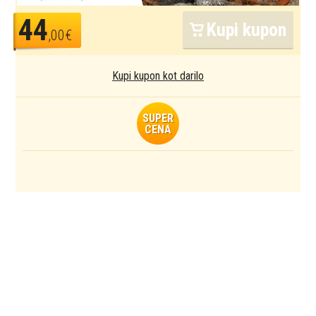
44
Kupi kupon
,00€
Kupi kupon kot darilo
SUPER
CENA