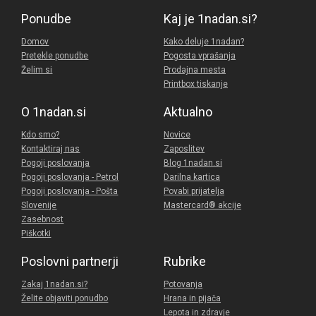
Ponudbe
Kaj je 1nadan.si?
Domov
Kako deluje 1nadan?
Pretekle ponudbe
Pogosta vprašanja
Želim si
Prodajna mesta
Printbox tiskanje
O 1nadan.si
Aktualno
Kdo smo?
Novice
Kontaktiraj nas
Zaposlitev
Pogoji poslovanja
Blog 1nadan.si
Pogoji poslovanja - Petrol
Darilna kartica
Pogoji poslovanja - Pošta
Povabi prijatelja
Slovenije
Mastercard® akcije
Zasebnost
Piškotki
Poslovni partnerji
Rubrike
Zakaj 1nadan.si?
Potovanja
Želite objaviti ponudbo
Hrana in pijača
Lepota in zdravje