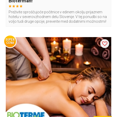
Biotermah!
Preživite sproščujoče počitnice v edinem okolju prijaznem
hotelu v severovzhodnem delu Slovenije. V tej ponudbi so na
voljo tudi druge opcije, preverite med dodatnimi možnostmi!
SUPER
CENA