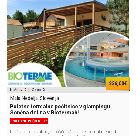
236,00€
Nočitev:
2
| Oseb:
2
Mala Nedelja, Slovenija
Poletne termalne počitnice v glampingu
Sončna dolina v Biotermah!
POLETNE POČITNICE!
Preživite nepozabne, sproščujoče dneve, odmaknjeni od