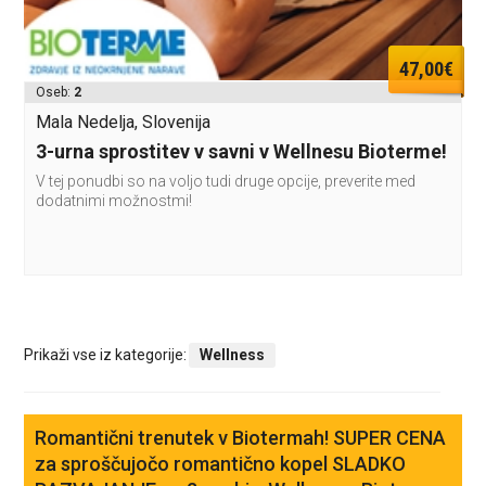
47,00€
Oseb:
2
Mala Nedelja, Slovenija
3-urna sprostitev v savni v Wellnesu Bioterme!
V tej ponudbi so na voljo tudi druge opcije, preverite med
dodatnimi možnostmi!
Prikaži vse iz kategorije:
Wellness
Romantični trenutek v Biotermah! SUPER CENA
za sproščujočo romantično kopel SLADKO