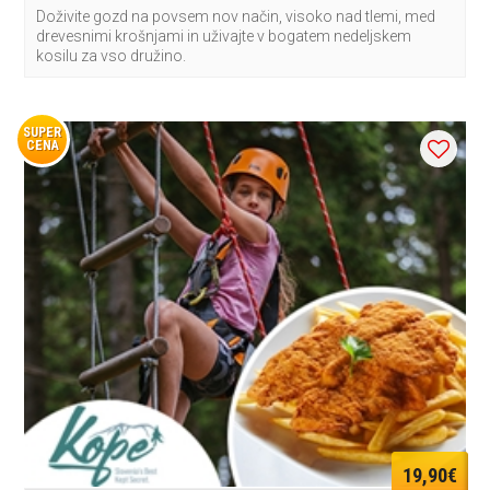
Doživite gozd na povsem nov način, visoko nad tlemi, med
drevesnimi krošnjami in uživajte v bogatem nedeljskem
kosilu za vso družino.
SUPER
CENA
19,90€