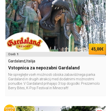
45,00€
Oseb:
1
Gardaland,Italija
Vstopnica za nepozabni Gardaland
Ne spreglejte vseh možnosti obiska zabaviščnega parka
Gardaland in drugih atrakcij med dodatnimi možnostmi
ponudbe. V Gardaland prihajajo 3 top dogodki: Prezzemolo
Berry Bites, K-Pop Festival in Minecraft!
SUPER