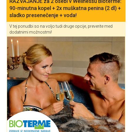
RAZVAJANJE za 2 osebi v Wellnessu Bioterme:
90-minutna kopel + 2x muškatna penina (2 dl) +
sladko presenečenje + voda!
V tej ponudbi so na voljo tudi druge opcije, preverite med
dodatnimi možnostmi!