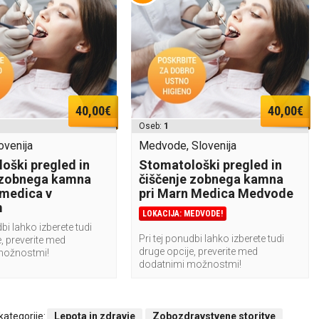
40,00€
40,00€
Oseb:
1
ovenija
Medvode, Slovenija
oški pregled in
Stomatološki pregled in
 zobnega kamna
čiščenje zobnega kamna
 medica v
pri Marn Medica Medvode
m
LOKACIJA: MEDVODE!
dbi lahko izberete tudi
Pri tej ponudbi lahko izberete tudi
, preverite med
druge opcije, preverite med
možnostmi!
dodatnimi možnostmi!
 kategorije:
Lepota in zdravje
Zobozdravstvene storitve