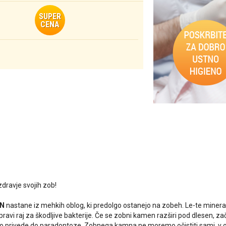
SUPER
CENA
zdravje svojih zob!
EN
nastane iz mehkih oblog, ki predolgo ostanejo na zobeh. Le-te mineraliz
pravi raj za škodljive bakterije. Če se zobni kamen razširi pod dlesen, za
ko privede do paradontoze. Zobnega kamna ne moremo očistiti sami, v o