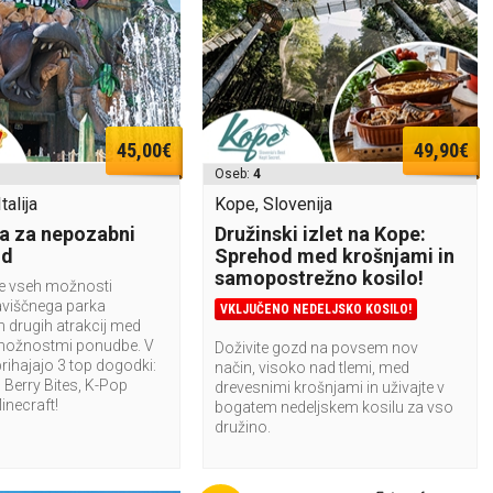
45,00€
49,90€
Oseb:
4
talija
Kope, Slovenija
a za nepozabni
Družinski izlet na Kope:
nd
Sprehod med krošnjami in
samopostrežno kosilo!
te vseh možnosti
aviščnega parka
VKLJUČENO NEDELJSKO KOSILO!
n drugih atrakcij med
možnostmi ponudbe. V
Doživite gozd na povsem nov
rihajajo 3 top dogodki:
način, visoko nad tlemi, med
Berry Bites, K-Pop
drevesnimi krošnjami in uživajte v
Minecraft!
bogatem nedeljskem kosilu za vso
družino.