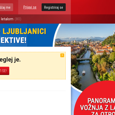
Prijavi se
ščaj me
Registriraj se
 letalom
(80)
X
glej je.