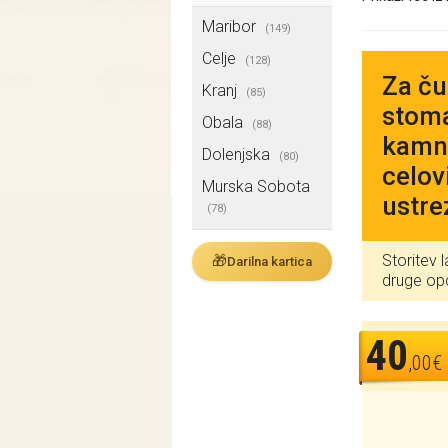
Maribor
(149)
Celje
(128)
Za ču
Kranj
(85)
stoma
Obala
(88)
kamna
Dolenjska
(80)
celov
Murska Sobota
ustre
(78)
Storitev 
🎁
Darilna kartica
druge op
40
,00€