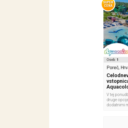
SUPER
CENA
Oseb:
1
Poreč, Hrv
Celodnev
vstopnic
Aquacolo
V tej ponudb
druge opcije
dodatnimi 