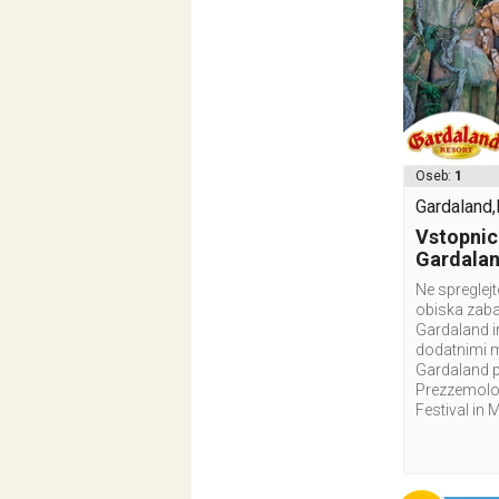
Oseb:
1
Gardaland,I
Vstopnic
Gardala
Ne spreglej
obiska zab
Gardaland i
dodatnimi 
Gardaland p
Prezzemolo 
Festival in 