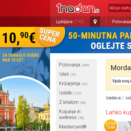
Ljubljana
(192)
Potovanja
Potovanja
(489)
Morda 
Izleti
(37)
Križarjenja
(32)
Izdelki
(127)
1nadan.si
\
Lju
Z letalom
(80)
Kopanje in
Lahko kup
wellness
(38)
SUPER
Mastercard®
CENA