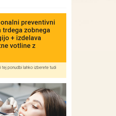
nalni preventivni
n trdega zobnega
jo + izdelava
ne votline z
i tej ponudbi lahko izberete tudi