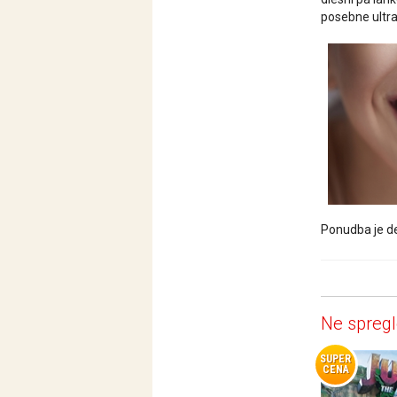
posebne ultra
Ponudba je de
Ne spregl
SUPER
CENA