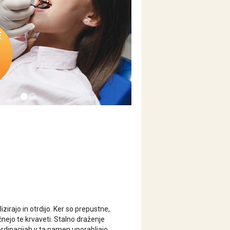
irajo in otrdijo. Ker so prepustne,
čnejo te krvaveti. Stalno draženje
rdinacijah v ta namen uporabljajo