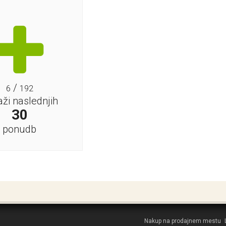
/
6
192
aži naslednjih
30
ponudb
Nakup na prodajnem mestu