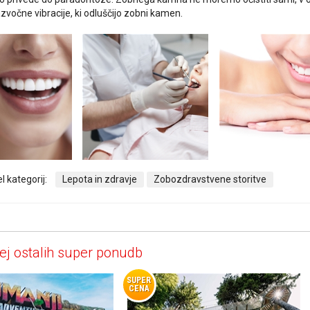
zvočne vibracije, ki odluščijo zobni kamen.
l kategorij:
Lepota in zdravje
Zobozdravstvene storitve
ej ostalih super ponudb
SUPER
CENA