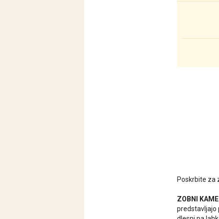
Poskrbite za 
ZOBNI KAM
predstavljajo 
dlesni pa lah