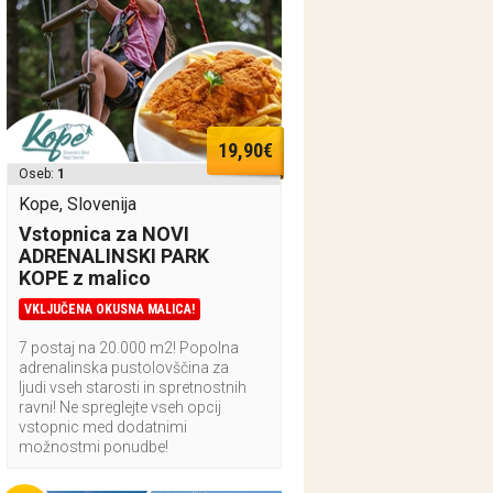
19,90€
Oseb:
1
Kope, Slovenija
Vstopnica za NOVI
ADRENALINSKI PARK
KOPE z malico
VKLJUČENA OKUSNA MALICA!
7 postaj na 20.000 m2! Popolna
adrenalinska pustolovščina za
ljudi vseh starosti in spretnostnih
ravni! Ne spreglejte vseh opcij
vstopnic med dodatnimi
možnostmi ponudbe!