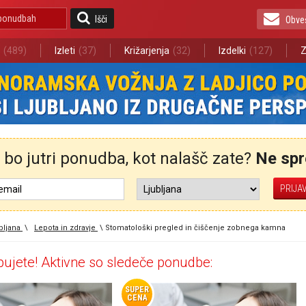
Išči
Obve
(489)
Izleti
(37)
Križarjenja
(32)
Izdelki
(127)
Z
bo jutri ponudba, kot nalašč zate?
Ne spre
bljana
\
Lepota in zdravje
\
Stomatološki pregled in čiščenje zobnega kamna
ujete! Aktivne so sledeče ponudbe:
SUPER
CENA