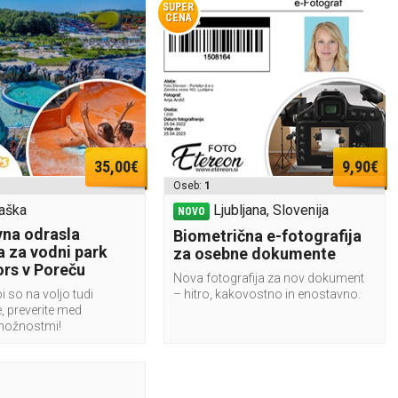
SUPER
CENA
35,00€
9,90€
Oseb:
1
aška
Ljubljana, Slovenija
NOVO
na odrasla
Biometrična e-fotografija
a za vodni park
za osebne dokumente
rs v Poreču
Nova fotografija za nov dokument
i so na voljo tudi
– hitro, kakovostno in enostavno.
, preverite med
možnostmi!