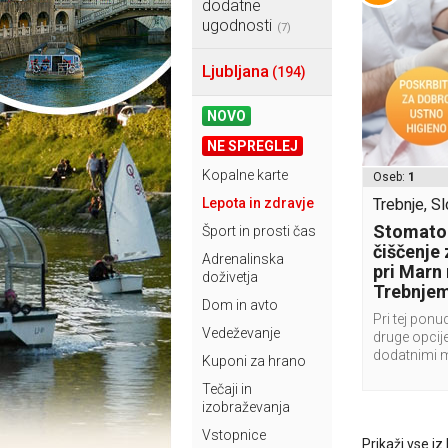
dodatne
ugodnosti
(7)
Ljubljana
(194)
NOVO
NE SPREGLEJ
Kopalne karte
Oseb:
1
Lepota in zdravje
Trebnje, Sl
Stomatol
Šport in prosti čas
čiščenje
Adrenalinska
pri Marn
doživetja
Trebnje
Dom in avto
Pri tej ponu
Vedeževanje
druge opcije
dodatnimi 
Kuponi za hrano
Tečaji in
izobraževanja
Vstopnice
Prikaži vse iz