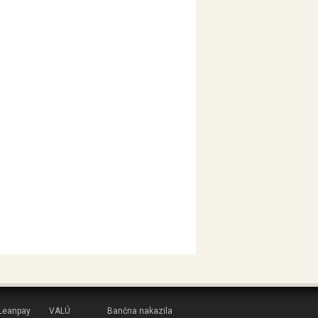
Leanpay
VALÚ
Bančna nakazila