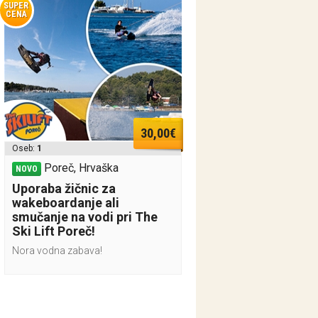
SUPER
CENA
30,00€
Oseb:
1
Poreč, Hrvaška
NOVO
Uporaba žičnic za
wakeboardanje ali
smučanje na vodi pri The
Ski Lift Poreč!
Nora vodna zabava!