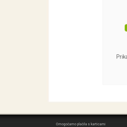
Prik
Omogočamo plačila s karticami