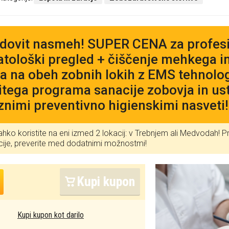
dovit nasmeh! SUPER CENA za profesio
tološki pregled + čiščenje mehkega i
 na obeh zobnih lokih z EMS tehnologi
itega programa sanacije zobovja in ust
znimi preventivno higienskimi nasveti!
lahko koristite na eni izmed 2 lokacij: v Trebnjem ali Medvodah! Pr
cije, preverite med dodatnimi možnostmi!
Kupi kupon
Kupi kupon kot darilo