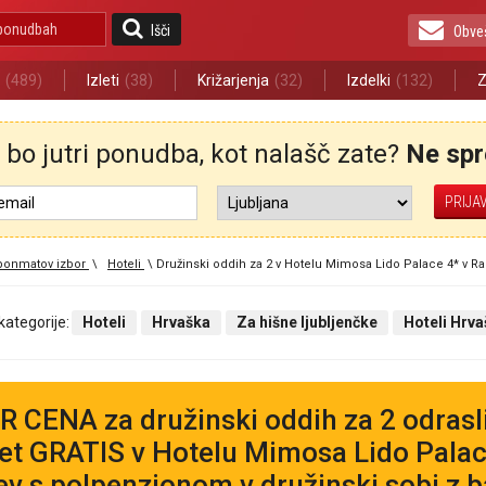
Išči
Obve
(489)
Izleti
(38)
Križarjenja
(32)
Izdelki
(132)
Z
bo jutri ponudba, kot nalašč zate?
Ne spre
ponmatov izbor
\
Hoteli
\
Družinski oddih za 2 v Hotelu Mimosa Lido Palace 4* v R
 kategorije:
Hoteli
Hrvaška
Za hišne ljubljenčke
Hoteli Hrv
 CENA za družinski oddih za 2 odrasli
let GRATIS v Hotelu Mimosa Lido Palac
ev s polpenzionom v družinski sobi z 