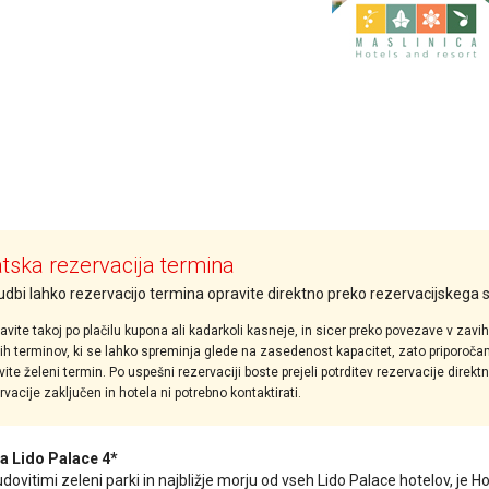
ska rezervacija termina
nudbi lahko rezervacijo termina opravite direktno preko rezervacijskega
avite takoj po plačilu kupona ali kadarkoli kasneje, in sicer preko povezave v zavi
tih terminov, ki se lahko spreminja glede na zasedenost kapacitet, zato priporoča
vite želeni termin. Po uspešni rezervaciji boste prejeli potrditev rezervacije direk
vacije zaključen in hotela ni potrebno kontaktirati.
a Lido Palace 4*
dovitimi zeleni parki in najbližje morju od vseh Lido Palace hotelov, je 