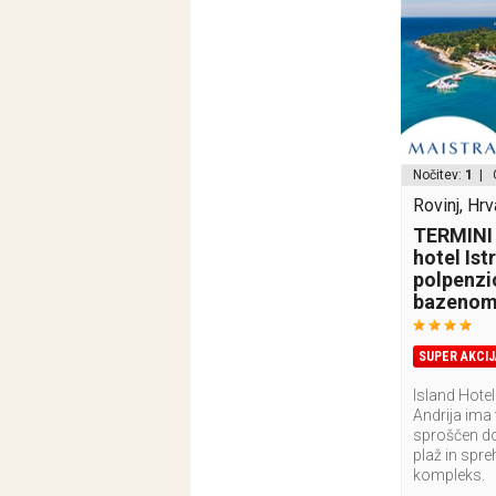
Nočitev:
1
| 
Rovinj, Hr
TERMINI 
hotel Istr
polpenzi
bazenom 
SUPER AKCIJ
Island Hotel
Andrija ima 
sproščen do
plaž in spre
kompleks.