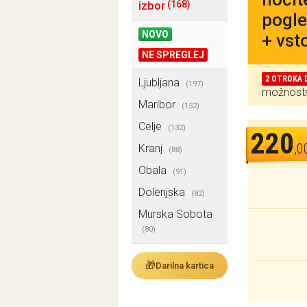
izbor
(168)
pogle
NOVO
+ vst
NE SPREGLEJ
2 OTROKA D
Ljubljana
(197)
možnost
Maribor
(152)
Celje
(132)
220
,0
Kranj
(88)
Obala
(91)
Dolenjska
(82)
Murska Sobota
(80)
🎁
Darilna kartica