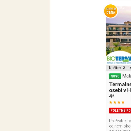
SUPER
CENA
Nočitev:
2
| 
Mala
NOVO
Termalne
osebi v 
4*
POLETNE PO
Preživite sp
edinem okol