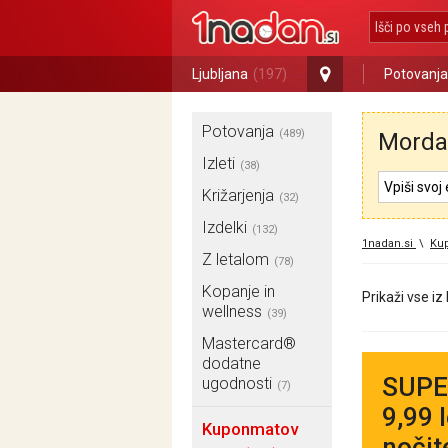
Ljubljana
(197)
Potovanja
Potovanja
(489)
Morda 
Izleti
(38)
Križarjenja
(32)
Izdelki
(132)
1nadan.si
\
Ku
Z letalom
(78)
Kopanje in
Prikaži vse iz
wellness
(39)
Mastercard®
dodatne
SUPER
ugodnosti
(7)
9,99 
Kuponmatov
nočit