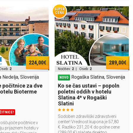
SUPER
CENA
224,00€
289,00€
Oseb:
2
Nočitev:
2
| Oseb:
2
 Nedelja, Slovenija
Rogaška Slatina, Slovenija
NOVO
 počitnice za dve
Ko se čas ustavi – popoln
Hotelu Bioterme
poletni oddih v hotelu
Slatina 4* v Rogaški
Slatini
ČITNICE!
Sodoben zdraviliški zdravstveni
center! Vrednost kupona je 57,80
roščujoče počitnice v
€. Razliko 231,20 € do polne cene
ju prijaznem hotelu v
(289,00 €) plačate direktno