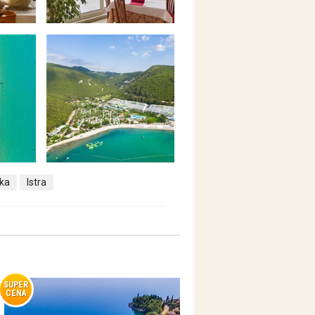
ška
Istra
SUPER
CENA