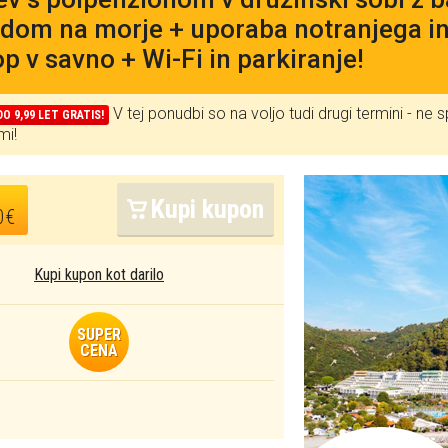
dom na morje + uporaba notranjega i
op v savno + Wi-Fi in parkiranje!
V tej ponudbi so na voljo tudi drugi termini - ne
O 9,99 LET GRATIS!
mi!
Kupi kupon
0€
Kupi kupon kot darilo
SUPER
CENA