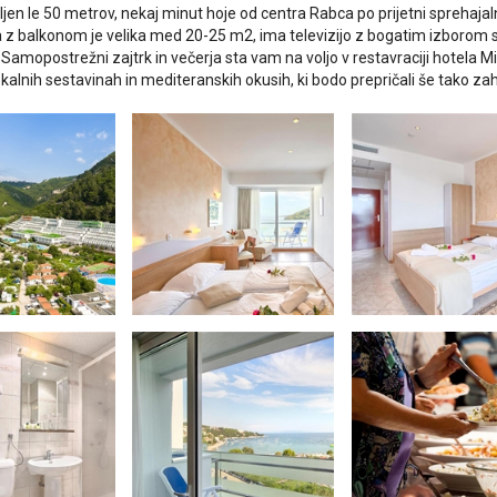
ljen le 50 metrov, nekaj minut hoje od centra Rabca po prijetni sprehajal
 z balkonom je velika med 20-25 m2, ima televizijo z bogatim izborom sa
k. Samopostrežni zajtrk in večerja sta vam na voljo v restavraciji hotela
okalnih sestavinah in mediteranskih okusih, ki bodo prepričali še tako za