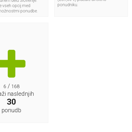
nem delu Slovenije.
ponudniku.
te vseh opcij med
možnostmi ponudbe.
/
6
168
aži naslednjih
30
ponudb