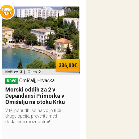
SUPER
CENA
336,00€
Nočitev:
3
| Oseb:
2
Omišalj, Hrvaška
NOVO
Morski oddih za 2 v
Depandansi Primorka v
Omišalju na otoku Krku
V tej ponudbi so na voljo tudi
druge opcije, preverite med
dodatnimi možnostmi!