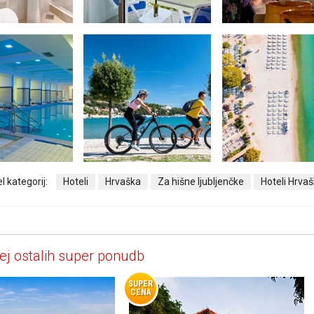
l kategorij:
Hoteli
Hrvaška
Za hišne ljubljenčke
Hoteli Hrva
ej ostalih super ponudb
SUPER
CENA