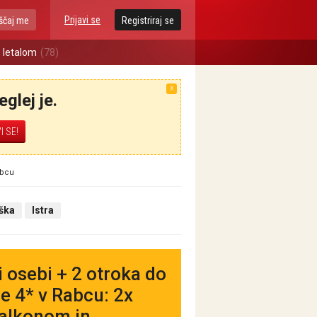
Prijavi se
ščaj me
Registriraj se
 letalom
(78)
X
glej je.
abcu
aška
Istra
 osebi + 2 otroka do
e 4* v Rabcu: 2x
balkonom in