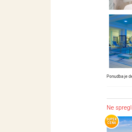
Ponudba je de
Ne spregl
SUPER
CENA