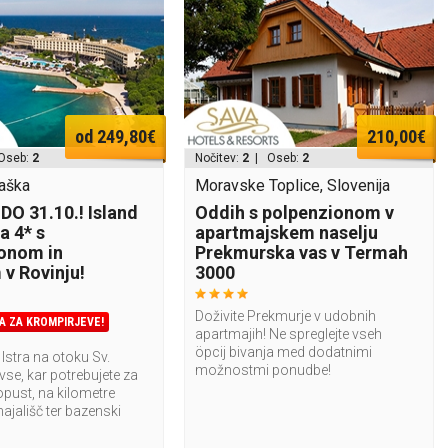
od 249,80€
210,00€
Oseb:
2
Nočitev:
2
| Oseb:
2
vaška
Moravske Toplice, Slovenija
DO 31.10.! Island
Oddih s polpenzionom v
a 4* s
apartmajskem naselju
onom in
Prekmurska vas v Termah
v Rovinju!
3000
Doživite Prekmurje v udobnih
A ZA KROMPIRJEVE!
apartmajih! Ne spreglejte vseh
öpcij bivanja med dodatnimi
 Istra na otoku Sv.
možnostmi ponudbe!
vse, kar potrebujete za
pust, na kilometre
hajališč ter bazenski