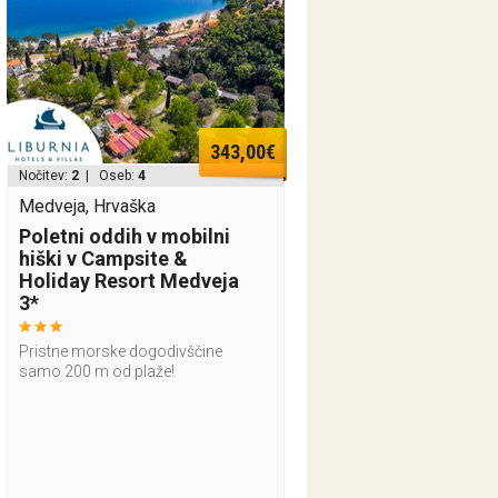
343,00€
Nočitev:
2
| Oseb:
4
Medveja, Hrvaška
Poletni oddih v mobilni
hiški v Campsite &
Holiday Resort Medveja
3*
Pristne morske dogodivščine
samo 200 m od plaže!