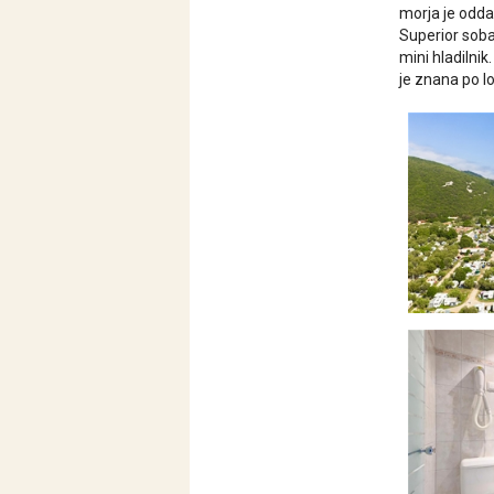
morja je odda
Superior soba
mini hladilni
je znana po l