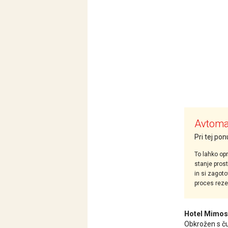
Avtomat
Pri tej po
To lahko opr
stanje pros
in si zagoto
proces rezer
Hotel Mimos
Obkrožen s ču