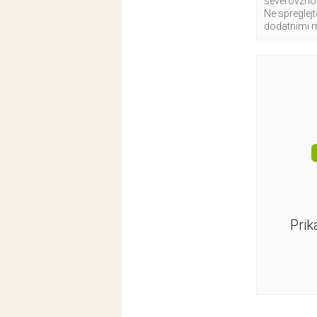
severovzhod
Ne spreglej
dodatnimi 
Prik