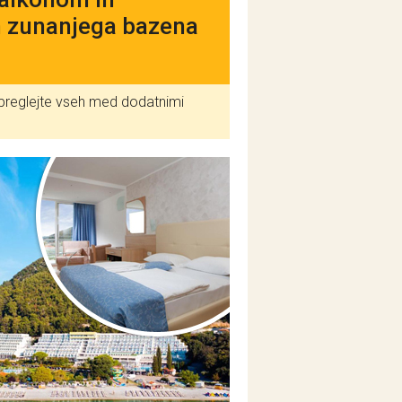
n zunanjega bazena
 spreglejte vseh med dodatnimi