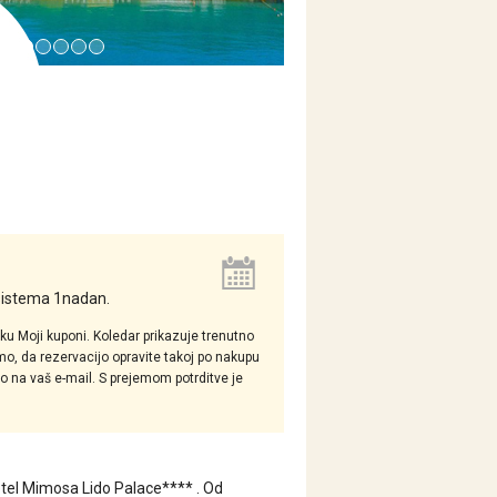
 sistema 1nadan.
hku Moji kuponi. Koledar prikazuje trenutno
mo, da rezervacijo opravite takoj po nakupu
tno na vaš e-mail. S prejemom potrditve je
Hotel Mimosa Lido Palace**** . Od