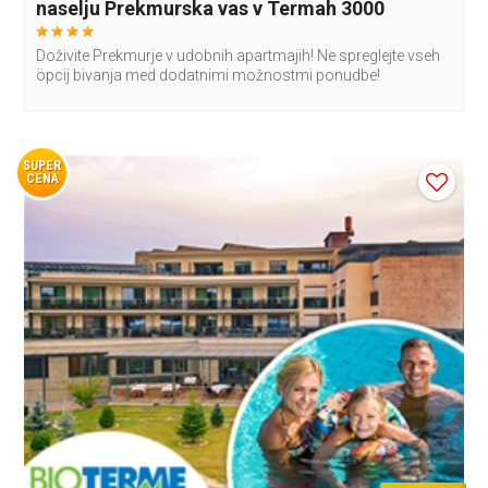
naselju Prekmurska vas v Termah 3000
Doživite Prekmurje v udobnih apartmajih! Ne spreglejte vseh
öpcij bivanja med dodatnimi možnostmi ponudbe!
SUPER
CENA