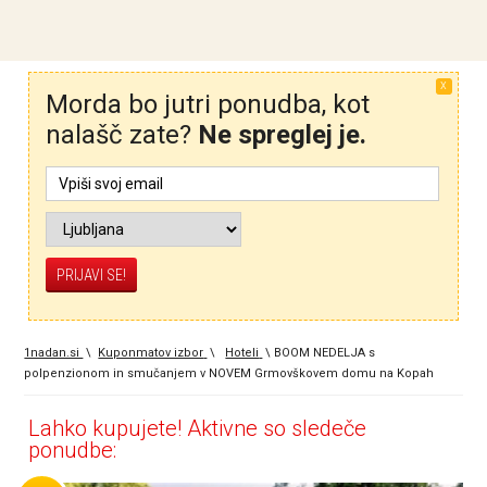
X
Morda bo jutri ponudba, kot
nalašč zate?
Ne spreglej je.
1nadan.si
\
Kuponmatov izbor
\
Hoteli
\
BOOM NEDELJA s
polpenzionom in smučanjem v NOVEM Grmovškovem domu na Kopah
Lahko kupujete! Aktivne so sledeče
ponudbe: