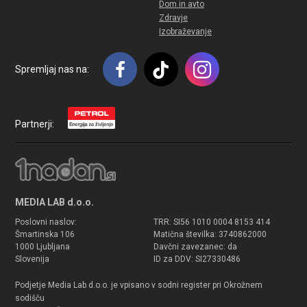
Dom in avto
Zdravje
Izobraževanje
Spremljaj nas na:
Partnerji:
MEDIA LAB d.o.o.
Poslovni naslov:
TRR: SI56 1010 0004 8153 414
Šmartinska 106
Matična številka: 3740862000
1000 Ljubljana
Davčni zavezanec: da
Slovenija
ID za DDV: SI27330486
Podjetje Media Lab d.o.o. je vpisano v sodni register pri Okrožnem
sodišču