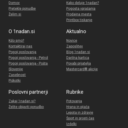
Domov
Kako deluje 1nadan?
Pretekle ponudbe
Pogosta vprašanja
Želim si
Prodajna mesta
Printbox tiskanje
O 1nadan.si
Aktualno
Kdo smo?
Novice
Kontaktiraj nas
Zaposlitev
Pogoji poslovanja
Blog 1nadan.si
Pogoji poslovanja - Petrol
Darilna kartica
Pogoji poslovanja - Pošta
Povabi prijatelja
Slovenije
Mastercard® akcije
Zasebnost
Piškotki
Poslovni partnerji
Rubrike
Zakaj 1nadan.si?
Potovanja
Želite objaviti ponudbo
Hrana in pijača
Lepota in zdravje
Šport in prosti čas
Izdelki