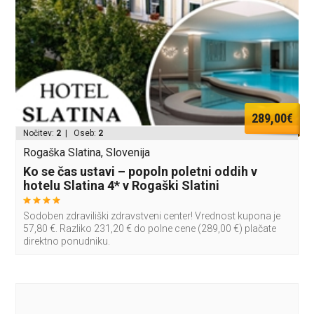
289,00€
Nočitev:
2
| Oseb:
2
Rogaška Slatina, Slovenija
Ko se čas ustavi – popoln poletni oddih v
hotelu Slatina 4* v Rogaški Slatini
Sodoben zdraviliški zdravstveni center! Vrednost kupona je
57,80 €. Razliko 231,20 € do polne cene (289,00 €) plačate
direktno ponudniku.