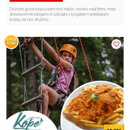
Doživite gozd na povsem nov način, visoko nad tlemi, med
drevesnimi krošnjami in uživajte v bogatem nedeljskem
kosilu za vso družino.
SUPER
CENA