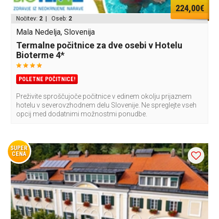
224,00€
Nočitev:
2
| Oseb:
2
Mala Nedelja, Slovenija
Termalne počitnice za dve osebi v Hotelu
Bioterme 4*
POLETNE POČITNICE!
Preživite sproščujoče počitnice v edinem okolju prijaznem
hotelu v severovzhodnem delu Slovenije. Ne spreglejte vseh
opcij med dodatnimi možnostmi ponudbe.
SUPER
CENA