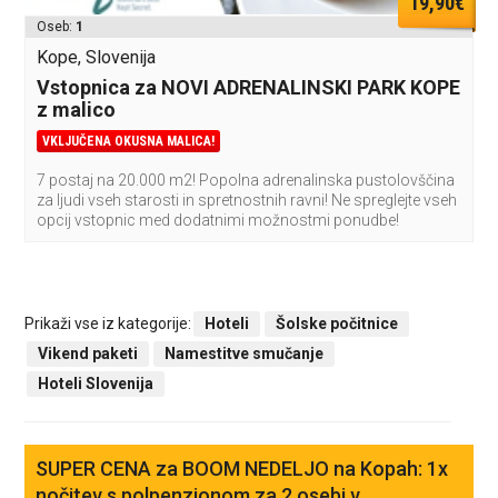
19,90€
Oseb:
1
Kope, Slovenija
Vstopnica za NOVI ADRENALINSKI PARK KOPE
z malico
VKLJUČENA OKUSNA MALICA!
7 postaj na 20.000 m2! Popolna adrenalinska pustolovščina
za ljudi vseh starosti in spretnostnih ravni! Ne spreglejte vseh
opcij vstopnic med dodatnimi možnostmi ponudbe!
Prikaži vse iz kategorije:
Hoteli
Šolske počitnice
Vikend paketi
Namestitve smučanje
Hoteli Slovenija
SUPER CENA za BOOM NEDELJO na Kopah: 1x
nočitev s polpenzionom za 2 osebi v