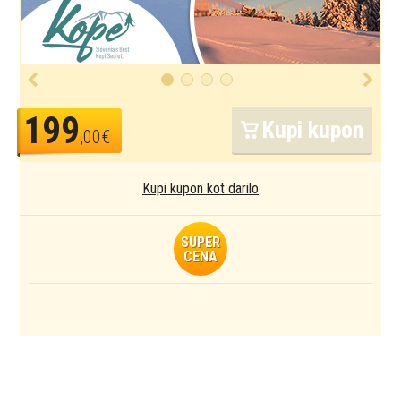
199
Kupi kupon
,00€
Kupi kupon kot darilo
SUPER
CENA