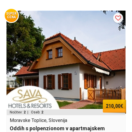
SUPER
CENA
210,00€
Nočitev:
2
| Oseb:
2
Moravske Toplice, Slovenija
Oddih s polpenzionom v apartmajskem