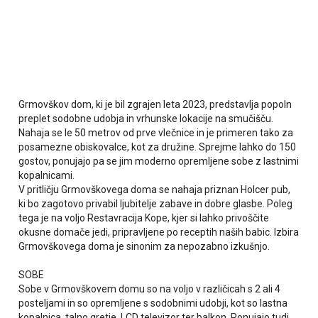
Grmovškov dom, ki je bil zgrajen leta 2023, predstavlja popoln
preplet sodobne udobja in vrhunske lokacije na smučišču.
Nahaja se le 50 metrov od prve vlečnice in je primeren tako za
posamezne obiskovalce, kot za družine. Sprejme lahko do 150
gostov, ponujajo pa se jim moderno opremljene sobe z lastnimi
kopalnicami.
V pritličju Grmovškovega doma se nahaja priznan Holcer pub,
ki bo zagotovo privabil ljubitelje zabave in dobre glasbe. Poleg
tega je na voljo Restavracija Kope, kjer si lahko privoščite
okusne domače jedi, pripravljene po receptih naših babic. Izbira
Grmovškovega doma je sinonim za nepozabno izkušnjo.
SOBE
Sobe v Grmovškovem domu so na voljo v različicah s 2 ali 4
posteljami in so opremljene s sodobnimi udobji, kot so lastna
kopalnica, talno gretje, LCD televizor ter balkon. Ponujajo tudi