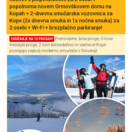
popolnoma novem Grmovškovem domu na
Kopah + 2-dnevna smučarska vozovnica za
Kope (2x dnevna smuka in 1x nočna smuka) za
2 osebi + Wi-Fi + brezplačno parkiranje!
Prenovljene, širše proge, 3 nove
SMUČANJE NA 13 PROGAH!
freestyle proge, 2 novi štirisedežnici in vlečnica! Kope
postajajo najbolj moderno smučišče v Sloveniji!