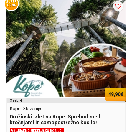
SUPER
CENA
49,90€
Oseb:
4
Kope, Slovenija
Družinski izlet na Kope: Sprehod med
krošnjami in samopostrežno kosilo!
VKLJUČENO NEDELJSKO KOSILO!