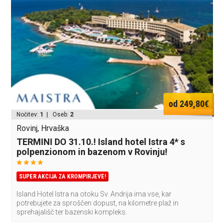
od 249,80€
Nočitev:
1
| Oseb:
2
Rovinj, Hrvaška
TERMINI DO 31.10.! Island hotel Istra 4* s
polpenzionom in bazenom v Rovinju!
SUPER AKCIJA ZA KROMPIRJEVE!
Island Hotel Istra na otoku Sv. Andrija ima vse, kar
potrebujete za sproščen dopust, na kilometre plaž in
sprehajališč ter bazenski kompleks.