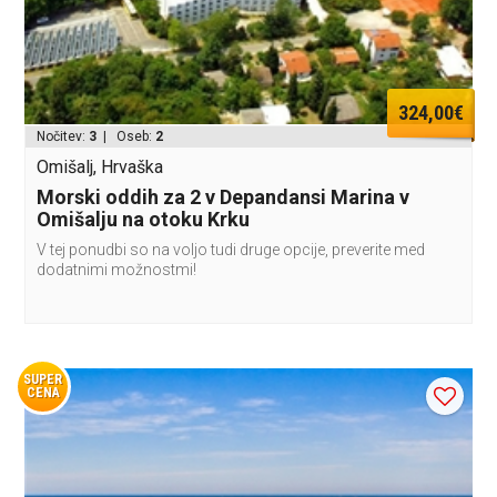
324,00€
Nočitev:
3
| Oseb:
2
Omišalj, Hrvaška
Morski oddih za 2 v Depandansi Marina v
Omišalju na otoku Krku
V tej ponudbi so na voljo tudi druge opcije, preverite med
dodatnimi možnostmi!
SUPER
CENA