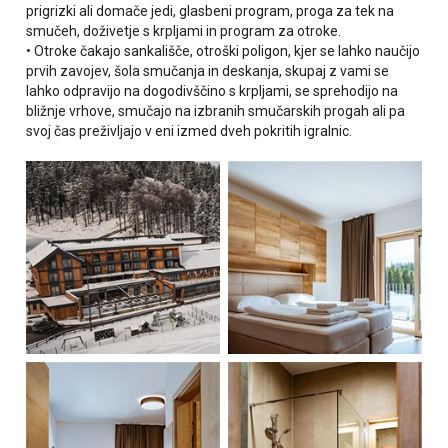
prigrizki ali domače jedi, glasbeni program, proga za tek na
smučeh, doživetje s krpljami in program za otroke.
• Otroke čakajo sankališče, otroški poligon, kjer se lahko naučijo
prvih zavojev, šola smučanja in deskanja, skupaj z vami se
lahko odpravijo na dogodivščino s krpljami, se sprehodijo na
bližnje vrhove, smučajo na izbranih smučarskih progah ali pa
svoj čas preživljajo v eni izmed dveh pokritih igralnic.