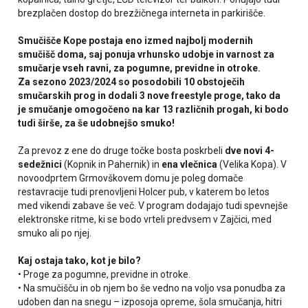
brezplačen dostop do brezžičnega interneta in parkirišče.
Smučišče Kope postaja eno izmed najbolj modernih
smučišč doma, saj ponuja vrhunsko udobje in varnost za
smučarje vseh ravni, za pogumne, previdne in otroke.
Za sezono 2023/2024 so posodobili 10 obstoječih
smučarskih prog in dodali 3 nove freestyle proge, tako da
je smučanje omogočeno na kar 13 različnih progah, ki bodo
tudi širše, za še udobnejšo smuko!
Za prevoz z ene do druge točke bosta poskrbeli
dve novi 4-
sedežnici
(Kopnik in Pahernik) in
ena vlečnica
(Velika Kopa). V
novoodprtem Grmovškovem domu je poleg domače
restavracije tudi prenovljeni Holcer pub, v katerem bo letos
med vikendi zabave še več. V program dodajajo tudi spevnejše
elektronske ritme, ki se bodo vrteli predvsem v Zajčici, med
smuko ali po njej.
Kaj ostaja tako, kot je bilo?
• Proge za pogumne, previdne in otroke.
• Na smučišču in ob njem bo še vedno na voljo vsa ponudba za
udoben dan na snegu – izposoja opreme, šola smučanja, hitri