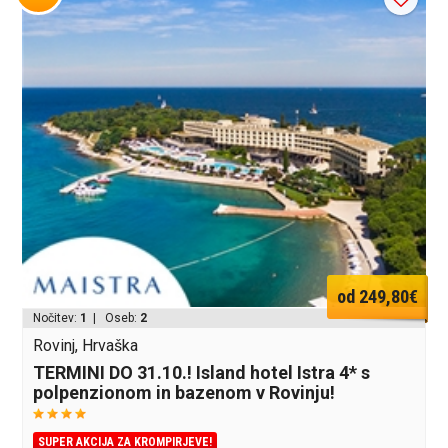
od 249,80€
Nočitev:
1
| Oseb:
2
Rovinj, Hrvaška
TERMINI DO 31.10.! Island hotel Istra 4* s
polpenzionom in bazenom v Rovinju!
SUPER AKCIJA ZA KROMPIRJEVE!