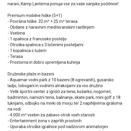
naravi, Kamp Lanterna ponuja vse za vaše sanjske počitnice!
Premium mobilne hiške (5+1)
- Površina hiške: 32 m² + 25 m² terasa
- Obdane z naravnim mediteranskim rastlinjem
- Vsebina:
- 1 spalnica z francosko posteljo
- Otroška spalnica s 3 ločenimi posteljami
- 1 kopalnica s tušem
- Terasa
- Prostorna in dobro opremljena kuhinja
Družinske plaže in bazeni
- Aquamar vodni park z 10 bazeni (8 ogrevanih), gusarsko
ladjo, tobogani in vodnimi atrakcijami za vso družino
- Velik športni center z igrišči za tenis, košarko, nogomet,
badminton, namizni tenis, balinanje, skate park, mini golf z 18
luknjami, odbojko na mivki ob morju ter 2 napihljivima igraloma
na vodi
- 4.000 m² vsebin za zabavo otrok vseh starosti
- Entertainment zona v zaprtih prostorih
- Uporaba otroške igralnice pod nadzorom animatorjev