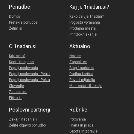
Ponudbe
Kaj je 1nadan.si?
Domov
Kako deluje 1nadan?
Pretekle ponudbe
Pogosta vprašanja
Želim si
Prodajna mesta
Printbox tiskanje
O 1nadan.si
Aktualno
Kdo smo?
Novice
Kontaktiraj nas
Zaposlitev
Pogoji poslovanja
Blog 1nadan.si
Pogoji poslovanja - Petrol
Darilna kartica
Pogoji poslovanja - Pošta
Povabi prijatelja
Slovenije
Mastercard® akcije
Zasebnost
Piškotki
Poslovni partnerji
Rubrike
Zakaj 1nadan.si?
Potovanja
Želite objaviti ponudbo
Hrana in pijača
Lepota in zdravje