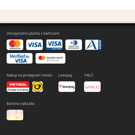
Omogočamo plačila s karticami
Nakup na prodajnem mestu
Leanpay
VALÚ
Bančna nakazila