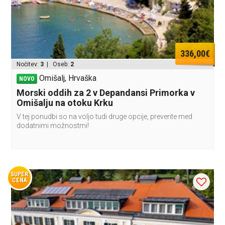
336,00€
Nočitev:
3
| Oseb:
2
Omišalj, Hrvaška
NOVO
Morski oddih za 2 v Depandansi Primorka v
Omišalju na otoku Krku
V tej ponudbi so na voljo tudi druge opcije, preverite med
dodatnimi možnostmi!
SUPER
CENA