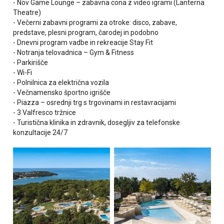
- Nov Game Lounge – zabavna cona z video igrami (Lanterna
Theatre)
- Večerni zabavni programi za otroke: disco, zabave,
predstave, plesni program, čarodej in podobno
- Dnevni program vadbe in rekreacije Stay Fit
- Notranja telovadnica – Gym & Fitness
- Parkirišče
- Wi-Fi
- Polnilnica za električna vozila
- Večnamensko športno igrišče
- Piazza – osrednji trg s trgovinami in restavracijami
- 3 Valfresco tržnice
- Turistična klinika in zdravnik, dosegljiv za telefonske
konzultacije 24/7