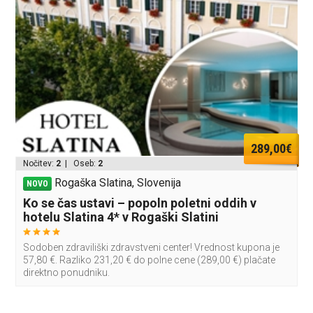
289,00€
Nočitev:
2
| Oseb:
2
Rogaška Slatina, Slovenija
NOVO
Ko se čas ustavi – popoln poletni oddih v
hotelu Slatina 4* v Rogaški Slatini
Sodoben zdraviliški zdravstveni center! Vrednost kupona je
57,80 €. Razliko 231,20 € do polne cene (289,00 €) plačate
direktno ponudniku.