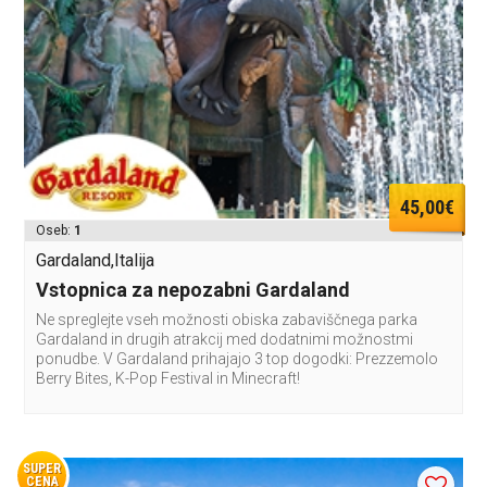
45,00€
Oseb:
1
Gardaland,Italija
Vstopnica za nepozabni Gardaland
Ne spreglejte vseh možnosti obiska zabaviščnega parka
Gardaland in drugih atrakcij med dodatnimi možnostmi
ponudbe. V Gardaland prihajajo 3 top dogodki: Prezzemolo
Berry Bites, K-Pop Festival in Minecraft!
SUPER
CENA