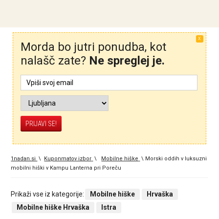
X
Morda bo jutri ponudba, kot
nalašč zate?
Ne spreglej je.
1nadan.si
\
Kuponmatov izbor
\
Mobilne hiške
\
Morski oddih v luksuzni
mobilni hiški v Kampu Lanterna pri Poreču
Prikaži vse iz kategorije:
Mobilne hiške
Hrvaška
Mobilne hiške Hrvaška
Istra