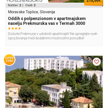
210,00€
Nočitev:
2
| Oseb:
2
Moravske Toplice, Slovenija
Oddih s polpenzionom v apartmajskem
naselju Prekmurska vas v Termah 3000
Doživite Prekmurje v udobnih apartmajih! Ne spreglejte vseh
öpcij bivanja med dodatnimi možnostmi ponudbe!
SUPER
CENA