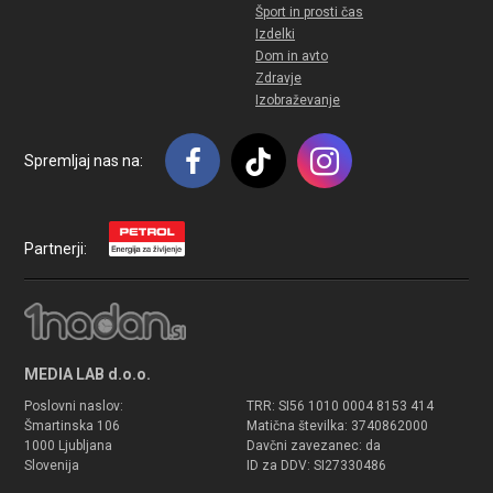
Šport in prosti čas
Izdelki
Dom in avto
Zdravje
Izobraževanje
Spremljaj nas na:
Partnerji:
MEDIA LAB d.o.o.
Poslovni naslov:
TRR: SI56 1010 0004 8153 414
Šmartinska 106
Matična številka: 3740862000
1000 Ljubljana
Davčni zavezanec: da
Slovenija
ID za DDV: SI27330486