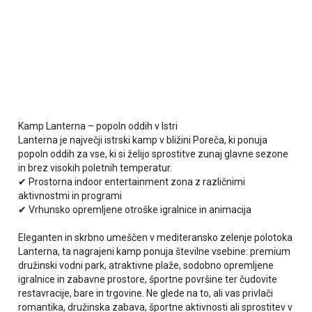
Kamp Lanterna – popoln oddih v Istri
Lanterna je največji istrski kamp v bližini Poreča, ki ponuja
popoln oddih za vse, ki si želijo sprostitve zunaj glavne sezone
in brez visokih poletnih temperatur.
✔ Prostorna indoor entertainment zona z različnimi
aktivnostmi in programi
✔ Vrhunsko opremljene otroške igralnice in animacija
Eleganten in skrbno umeščen v mediteransko zelenje polotoka
Lanterna, ta nagrajeni kamp ponuja številne vsebine: premium
družinski vodni park, atraktivne plaže, sodobno opremljene
igralnice in zabavne prostore, športne površine ter čudovite
restavracije, bare in trgovine. Ne glede na to, ali vas privlači
romantika, družinska zabava, športne aktivnosti ali sprostitev v