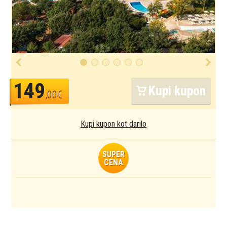
149
Kupi kupon
,00€
Kupi kupon kot darilo
SUPER
CENA