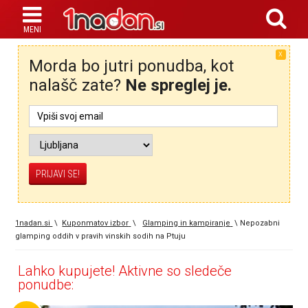
X
Morda bo jutri ponudba, kot
nalašč zate?
Ne spreglej je.
1nadan.si
\
Kuponmatov izbor
\
Glamping in kampiranje
\
Nepozabni
glamping oddih v pravih vinskih sodih na Ptuju
Lahko kupujete! Aktivne so sledeče
ponudbe: