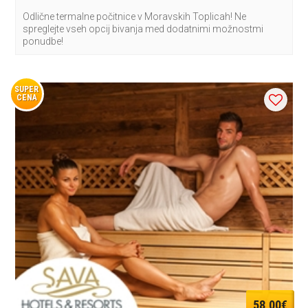
Odlične termalne počitnice v Moravskih Toplicah! Ne
spreglejte vseh opcij bivanja med dodatnimi možnostmi
ponudbe!
SUPER
CENA
58,00€