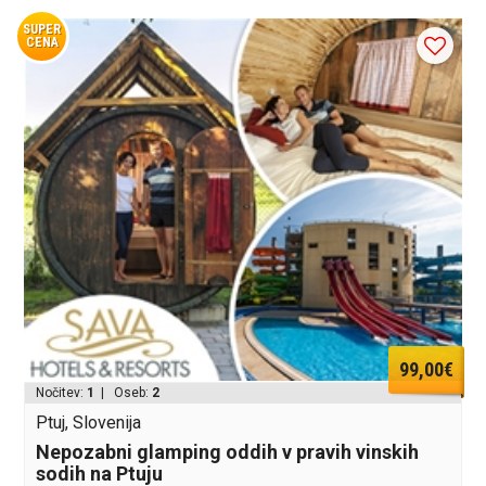
SUPER
CENA
99,00€
Nočitev:
1
| Oseb:
2
Ptuj, Slovenija
Nepozabni glamping oddih v pravih vinskih
sodih na Ptuju