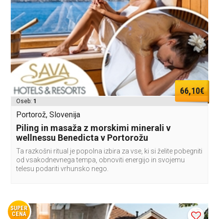
66,10€
Oseb:
1
Portorož, Slovenija
Piling in masaža z morskimi minerali v
wellnessu Benedicta v Portorožu
Ta razkošni ritual je popolna izbira za vse, ki si želite pobegniti
od vsakodnevnega tempa, obnoviti energijo in svojemu
telesu podariti vrhunsko nego.
SUPER
CENA