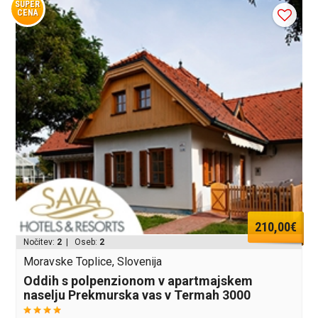
SUPER
CENA
210,00€
Nočitev:
2
| Oseb:
2
Moravske Toplice, Slovenija
Oddih s polpenzionom v apartmajskem
naselju Prekmurska vas v Termah 3000