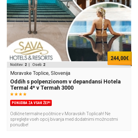
244,00€
Nočitev:
2
| Oseb:
2
Moravske Toplice, Slovenija
Oddih s polpenzionom v depandansi Hotela
Termal 4* v Termah 3000
PONUDBA ZA VSAK ŽEP!
Odlične termalne počitnice v Moravskih Toplicah! Ne
spreglejte vseh opcij bivanja med dodatnimi možnostmi
ponudbe!