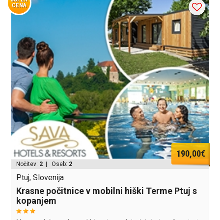
CENA
190,00€
Nočitev:
2
| Oseb:
2
Ptuj, Slovenija
Krasne počitnice v mobilni hiški Terme Ptuj s
kopanjem