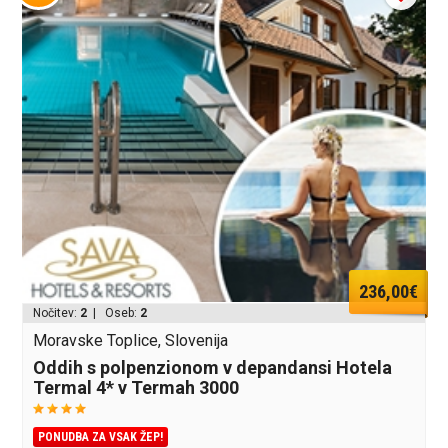
236,00€
Nočitev:
2
| Oseb:
2
Moravske Toplice, Slovenija
Oddih s polpenzionom v depandansi Hotela
Termal 4* v Termah 3000
PONUDBA ZA VSAK ŽEP!