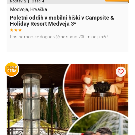
Nočitev:
2
| Oseb:
4
Medveja, Hrvaška
Poletni oddih v mobilni hiški v Campsite &
Holiday Resort Medveja 3*
Pristne morske dogodivščine samo 200 m od plaže!
SUPER
CENA