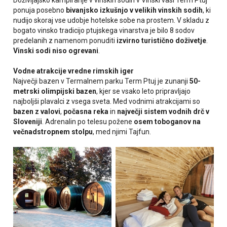
Doživljajsko kampiranje v vinskih sodih v Vinski vasi Term Ptuj
ponuja posebno
bivanjsko izkušnjo v
velikih vinskih
sodih
, ki
nudijo skoraj vse udobje hotelske sobe na prostem. V skladu z
bogato vinsko tradicijo ptujskega vinarstva je bilo 8 sodov
predelanih z namenom ponuditi
izvirno turistično doživetje
.
Vinski sodi niso ogrevani
.
Vodne atrakcije vredne rimskih iger
Največji bazen v Termalnem parku Term Ptuj je zunanji
50-
metrski olimpijski bazen
, kjer se vsako leto pripravljajo
najboljši plavalci z vsega sveta. Med vodnimi atrakcijami so
bazen z valovi
,
počasna reka
in
največji sistem vodnih drč v
Sloveniji
. Adrenalin po telesu požene
osem toboganov na
večnadstropnem stolpu
, med njimi Tajfun.