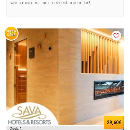
savno med dodatnimi možnostmi ponudbe!
SUPER
CENA
29,60€
Oseb:
1