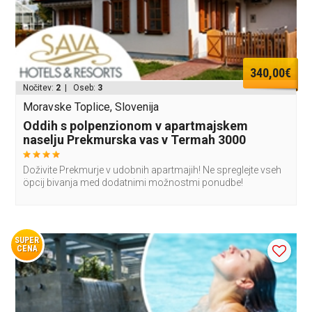
340,00€
Nočitev:
2
| Oseb:
3
Moravske Toplice, Slovenija
Oddih s polpenzionom v apartmajskem
naselju Prekmurska vas v Termah 3000
Doživite Prekmurje v udobnih apartmajih! Ne spreglejte vseh
öpcij bivanja med dodatnimi možnostmi ponudbe!
SUPER
CENA