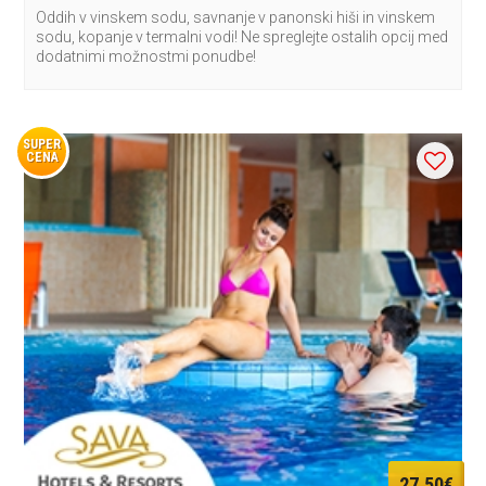
Oddih v vinskem sodu, savnanje v panonski hiši in vinskem
sodu, kopanje v termalni vodi! Ne spreglejte ostalih opcij med
dodatnimi možnostmi ponudbe!
SUPER
CENA
27,50€