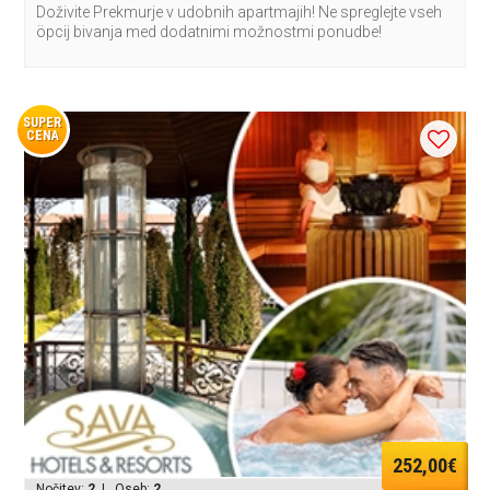
Doživite Prekmurje v udobnih apartmajih! Ne spreglejte vseh
öpcij bivanja med dodatnimi možnostmi ponudbe!
SUPER
CENA
252,00€
Nočitev:
2
| Oseb:
2