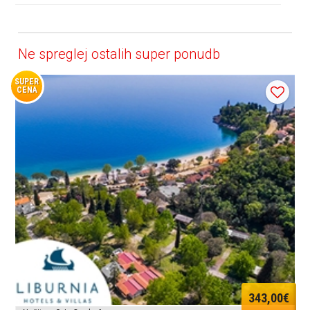
Ne spreglej ostalih super ponudb
SUPER
CENA
343,00€