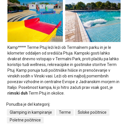
Kamp**** Terme Ptuj leži leži ob Termalnem parku in je le
kilometer oddaljen od središča Ptuja. Kampski gosti lahko
dvakrat dnevno vstopajo v Termalni Park, proti plačilu pa lahko
koristijo tudi wellness, rekreacijske in gostinske storitve Term
Ptuj. Kamp ponuja tudi počitniške hišice in prenočevanje v
vinskih sodih v Vinski vasi. Leži ob eni najbolj pomembnih
povezav vzhodne in centralne Evrope z Jadranskim morjem in
Italijo. Posebnost kampa, ki jo hitro začuti prav vsak gost, je
rimski duh
Term Ptuj in okolice.
Ponudba je del kategorij:
Glamping in kampiranje
Terme
Šolske počitnice
Poletne počitnice