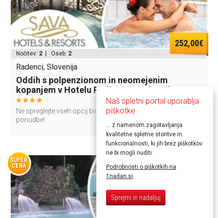
252,00€
Nočitev:
2
| Oseb:
2
Radenci, Slovenija
Oddih s polpenzionom in neomejenim
kopanjem v Hotelu Radin 4* v Radencih
Naš spletni portal uporablja
piškotke
Ne spreglejte vseh opcij bivanja med dodatnimi možnostmi
ponudbe!
... z namenom zagotavljanja
kvalitetne spletne storitve in
funkcionalnosti, ki jih brez piškotkov
ne bi mogli nuditi.
SUPER
CENA
Podrobnosti o piškotkih na
1nadan.si
Sprejmi in nadaljuj