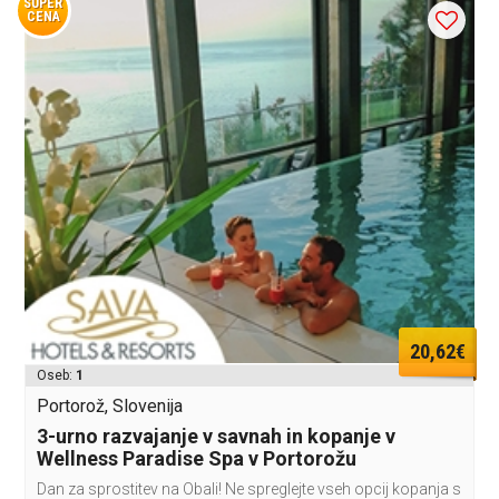
SUPER
CENA
20,62€
Oseb:
1
Portorož, Slovenija
3-urno razvajanje v savnah in kopanje v
Wellness Paradise Spa v Portorožu
Dan za sprostitev na Obali! Ne spreglejte vseh opcij kopanja s