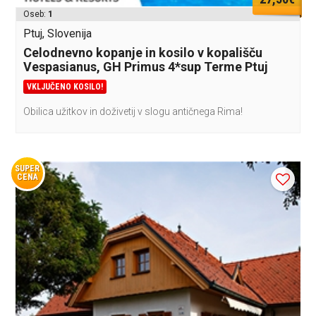
Oseb:
1
Ptuj, Slovenija
Celodnevno kopanje in kosilo v kopališču
Vespasianus, GH Primus 4*sup Terme Ptuj
VKLJUČENO KOSILO!
Obilica užitkov in doživetij v slogu antičnega Rima!
SUPER
CENA