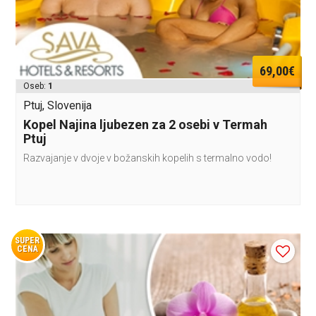
69,00€
Oseb:
1
Ptuj, Slovenija
Kopel Najina ljubezen za 2 osebi v Termah
Ptuj
Razvajanje v dvoje v božanskih kopelih s termalno vodo!
SUPER
CENA