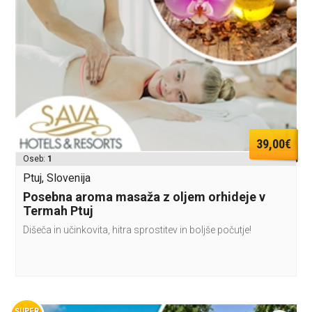
39,00€
Oseb:
1
Ptuj, Slovenija
Posebna aroma masaža z oljem orhideje v
Termah Ptuj
Dišeča in učinkovita, hitra sprostitev in boljše počutje!
SUPER