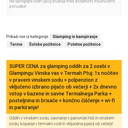
Ne spreglejte vseh opcij bivanja med dodatnimi možnostmi
ponudbe!
Prikaži vse iz kategorije:
Glamping in kampiranje
Terme
Šolske počitnice
Poletne počitnice
SUPER CENA za glamping oddih za 2 osebi v
Glampingu Vinska vas v Termah Ptuj: 1x nočitev
v pravem vinskem sodu + polpenzion z
vključeno izbrano pijačo ob večerji + 2x dnevno
vstop v bazene in savne Termalnega Parka +
posteljnina in brisače + končno čiščenje + wi-fi
in parkiranje!
Oddih v vinskem sodu, savnanje v panonski hiši in vinskem
sodu, kopanje v termalni vodi in vključena pijača ob večerji!