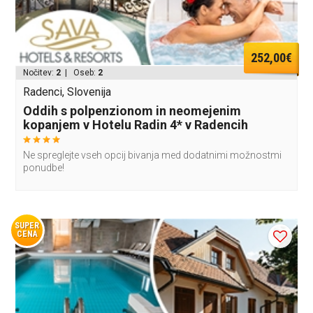
252,00€
Nočitev:
2
| Oseb:
2
Radenci, Slovenija
Oddih s polpenzionom in neomejenim
kopanjem v Hotelu Radin 4* v Radencih
Ne spreglejte vseh opcij bivanja med dodatnimi možnostmi
ponudbe!
SUPER
CENA