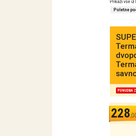
Prikaži vse iz
Poletne po
SUPER
Terma
dvopo
Terma
savno
PONUDBA Z
228
,0