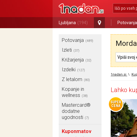
Ljubljana
(194)
Potovanja
Potovanja
(489)
Morda 
Izleti
(37)
Križarjenja
(32)
Izdelki
(127)
1nadan.si
\
Ku
Z letalom
(80)
Kopanje in
Lahko kup
wellness
(38)
SUPER
Mastercard®
CENA
dodatne
ugodnosti
(7)
Kuponmatov