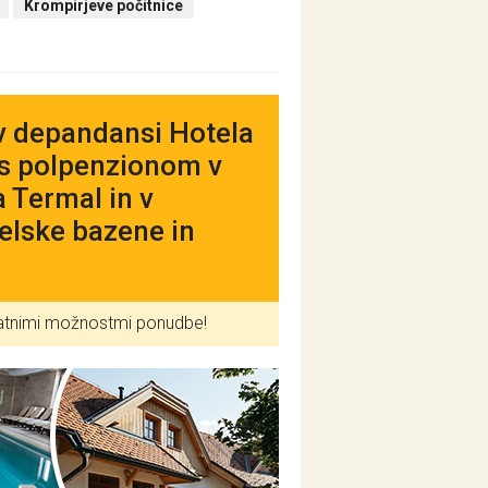
Krompirjeve počitnice
v depandansi Hotela
 s polpenzionom v
a Termal in v
elske bazene in
datnimi možnostmi ponudbe!