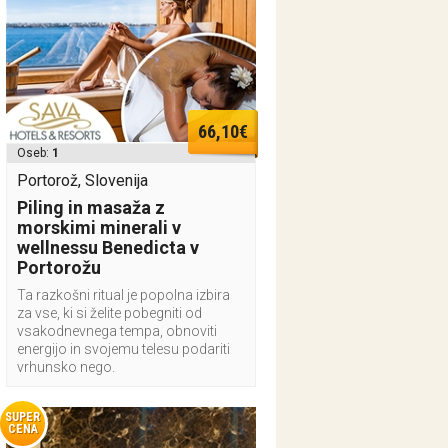
66,10€
Oseb:
1
Portorož, Slovenija
Piling in masaža z
morskimi minerali v
wellnessu Benedicta v
Portorožu
Ta razkošni ritual je popolna izbira
za vse, ki si želite pobegniti od
vsakodnevnega tempa, obnoviti
energijo in svojemu telesu podariti
vrhunsko nego.
SUPER
CENA