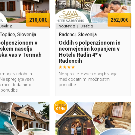
210,00€
252,00€
Oseb:
2
Nočitev:
2
| Oseb:
2
oplice, Slovenija
Radenci, Slovenija
polpenzionom v
Oddih s polpenzionom in
skem naselju
neomejenim kopanjem v
ka vas v Termah
Hotelu Radin 4* v
Radencih
ekmurje v udobnih
Ne spreglejte vseh opcij bivanja
Ne spreglejte vseh
med dodatnimi možnostmi
ja med dodatnimi
ponudbe!
 ponudbe!
SUPER
CENA