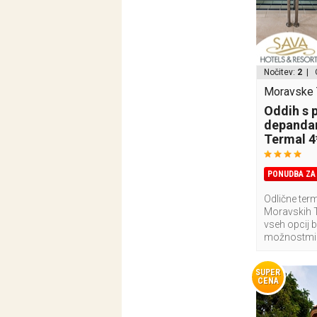
Nočitev:
2
| 
Moravske T
Oddih s 
depandan
Termal 4
PONUDBA ZA 
Odlične term
Moravskih T
vseh opcij 
možnostmi
SUPER
CENA