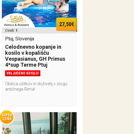
27,50€
Oseb:
1
Ptuj, Slovenija
Celodnevno kopanje in
kosilo v kopališču
Vespasianus, GH Primus
4*sup Terme Ptuj
VKLJUČENO KOSILO!
Obilica užitkov in doživetij v slogu
antičnega Rima!
SUPER
CENA