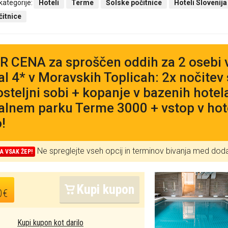
 kategorije:
Hoteli
Terme
Šolske počitnice
Hoteli Slovenija
čitnice
 CENA za sproščen oddih za 2 osebi 
l 4* v Moravskih Toplicah: 2x nočitev
steljni sobi + kopanje v bazenih hotel
lnem parku Terme 3000 + vstop v hot
!
Ne spreglejte vseh opcij in terminov bivanja med do
A VSAK ŽEP!
Kupi kupon
0€
Kupi kupon kot darilo