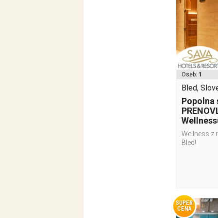
Oseb:
1
Bled, Slove
Popolna 
PRENOVL
Wellness
Wellness z 
Bled!
SUPER
CENA