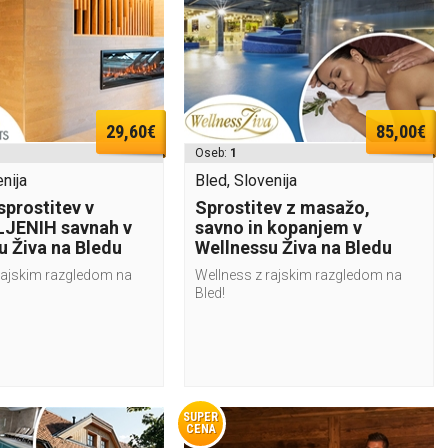
29,60€
85,00€
Oseb:
1
nija
Bled, Slovenija
sprostitev v
Sprostitev z masažo,
JENIH savnah v
savno in kopanjem v
u Živa na Bledu
Wellnessu Živa na Bledu
rajskim razgledom na
Wellness z rajskim razgledom na
Bled!
SUPER
CENA