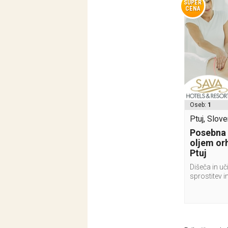
SUPER
CENA
Oseb:
1
Ptuj, Slove
Posebna
oljem or
Ptuj
Dišeča in uč
sprostitev i