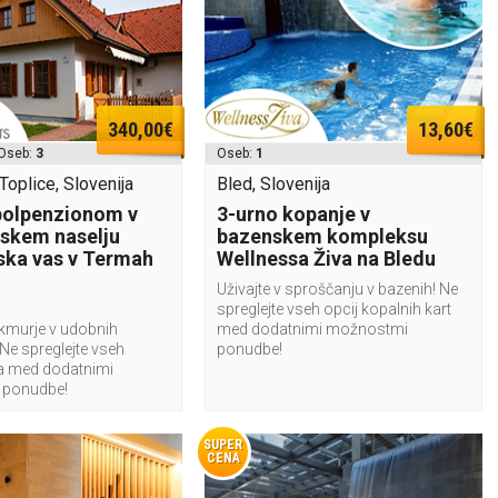
340,00€
13,60€
Oseb:
3
Oseb:
1
oplice, Slovenija
Bled, Slovenija
polpenzionom v
3-urno kopanje v
skem naselju
bazenskem kompleksu
ka vas v Termah
Wellnessa Živa na Bledu
Uživajte v sproščanju v bazenih! Ne
spreglejte vseh opcij kopalnih kart
ekmurje v udobnih
med dodatnimi možnostmi
Ne spreglejte vseh
ponudbe!
ja med dodatnimi
 ponudbe!
SUPER
CENA