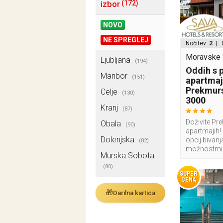
izbor
(172)
NOVO
NE SPREGLEJ
Nočitev:
2
| 
Moravske T
Ljubljana
(194)
Oddih s 
Maribor
(151)
apartmaj
Prekmurs
Celje
(130)
3000
Kranj
(87)
Doživite Pr
Obala
(90)
apartmajih! 
Dolenjska
öpcij bivan
(82)
možnostmi
Murska Sobota
(80)
SUPER
CENA
🎁
Darilna kartica