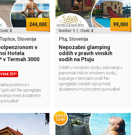
244,00€
99,00€
Oseb:
2
Nočitev:
1
| Oseb:
2
oplice, Slovenija
Ptuj, Slovenija
polpenzionom v
Nepozabni glamping
si Hotela
oddih v pravih vinskih
* v Termah 3000
sodih na Ptuju
Oddih v vinskem sodu, savnanje v
panonski hiši in vinskem sodu,
VSAK ŽEP!
kopanje v termalni vodi! Ne
spreglejte ostalih opcij med
alne počitnice v
dodatnimi možnostmi ponudbe!
oplicah! Ne spreglejte
bivanja med dodatnimi
 ponudbe!
SUPER
CENA