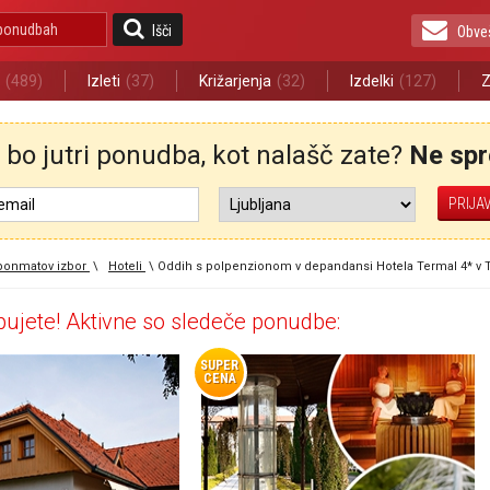
Išči
Obve
(489)
Izleti
(37)
Križarjenja
(32)
Izdelki
(127)
Z
bo jutri ponudba, kot nalašč zate?
Ne spre
ponmatov izbor
\
Hoteli
\
Oddih s polpenzionom v depandansi Hotela Termal 4* v 
ujete! Aktivne so sledeče ponudbe:
SUPER
CENA