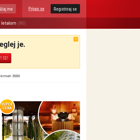
Prijavi se
ščaj me
Registriraj se
 letalom
(80)
X
glej je.
Termah 3000
SUPER
CENA