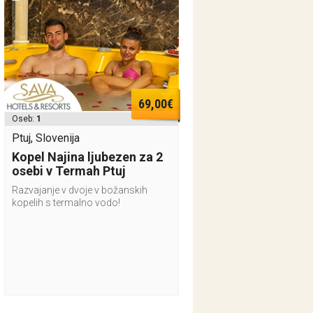
69,00€
Oseb:
1
Ptuj, Slovenija
Kopel Najina ljubezen za 2
osebi v Termah Ptuj
Razvajanje v dvoje v božanskih
kopelih s termalno vodo!