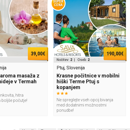
SUPER
CENA
39,00€
190,00€
Nočitev:
2
| Oseb:
2
nija
Ptuj, Slovenija
 aroma masaža z
Krasne počitnice v mobilni
hideje v Termah
hiški Terme Ptuj s
kopanjem
inkovita, hitra
Ne spreglejte vseh opcij bivanja
n boljše počutje!
med dodatnimi možnostmi
ponudbe!