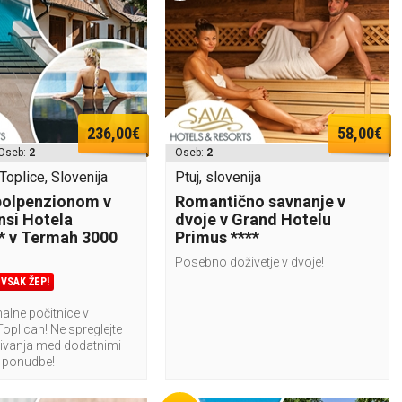
236,00€
58,00€
Oseb:
2
Oseb:
2
oplice, Slovenija
Ptuj, slovenija
polpenzionom v
Romantično savnanje v
si Hotela
dvoje v Grand Hotelu
* v Termah 3000
Primus ****
Posebno doživetje v dvoje!
VSAK ŽEP!
alne počitnice v
oplicah! Ne spreglejte
bivanja med dodatnimi
 ponudbe!