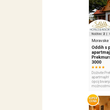
Nočitev:
2
| 
Moravske T
Oddih s 
apartmaj
Prekmurs
3000
Doživite Pr
apartmajih! 
öpcij bivan
možnostmi
SUPER
CENA