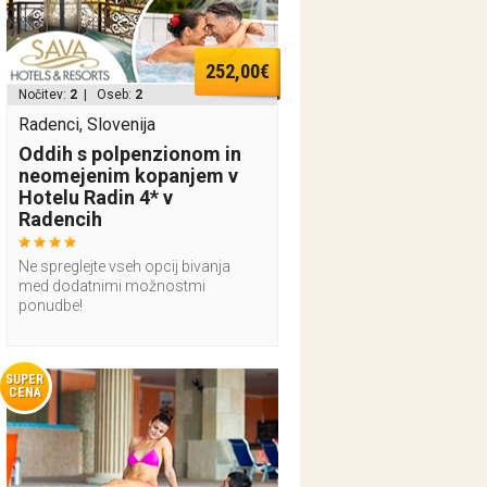
252,00€
Nočitev:
2
| Oseb:
2
Radenci, Slovenija
Oddih s polpenzionom in
neomejenim kopanjem v
Hotelu Radin 4* v
Radencih
Ne spreglejte vseh opcij bivanja
med dodatnimi možnostmi
ponudbe!
SUPER
CENA