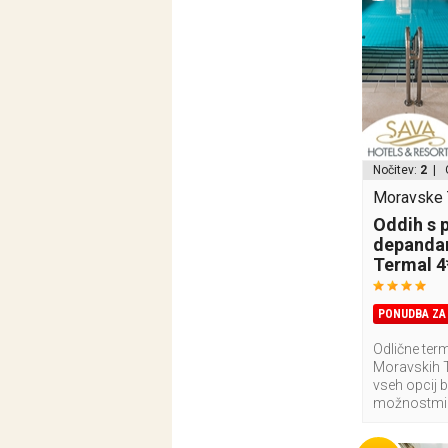
Nočitev:
2
| 
Moravske T
Oddih s 
depandan
Termal 4
PONUDBA ZA 
Odlične term
Moravskih T
vseh opcij 
možnostmi