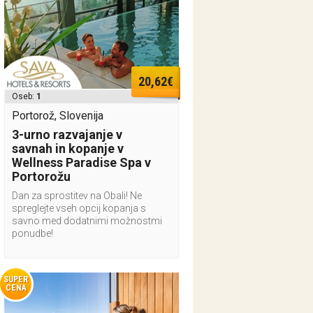
20,62€
Oseb:
1
Portorož, Slovenija
3-urno razvajanje v
savnah in kopanje v
Wellness Paradise Spa v
Portorožu
Dan za sprostitev na Obali! Ne
spreglejte vseh opcij kopanja s
savno med dodatnimi možnostmi
ponudbe!
SUPER
CENA