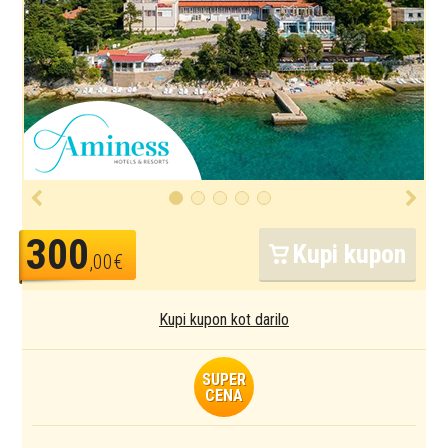
300
Kupi kupon
,00€
Kupi kupon kot darilo
SUPER
CENA