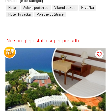
Ponudba je del kategorij:
Hoteli
Šolske počitnice
Vikend paketi
Hrvaška
Hoteli Hrvaška
Poletne počitnice
Ne spreglej ostalih super ponudb
SUPER
CENA