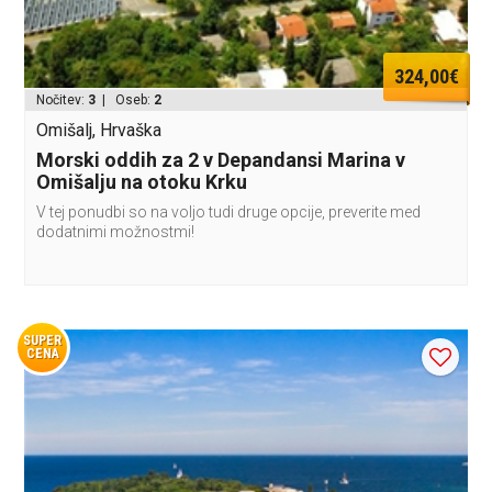
324,00€
Nočitev:
3
| Oseb:
2
Omišalj, Hrvaška
Morski oddih za 2 v Depandansi Marina v
Omišalju na otoku Krku
V tej ponudbi so na voljo tudi druge opcije, preverite med
dodatnimi možnostmi!
SUPER
CENA