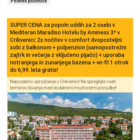
Poletne počitnice
SUPER CENA za popoln oddih za 2 osebi v
Mediteran Maradiso Hotelu by Aminess 3* v
Crikvenici: 2x nočitev v comfort dvoposteljni
sobi z balkonom + polpenzion (samopostrežni
zajtrk in večerja z vključeno pijačo) + uporaba
notranjega in zunanjega bazena + wi-fi! 1 otrok
do 6,99. leta gratis!
Nepozabno sproščanje v Crikvenici! Ne spreglejte vseh
terminov bivanja med dodatnimi možnostmi ponudbe!