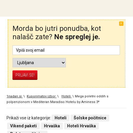
X
Morda bo jutri ponudba, kot
nalašč zate?
Ne spreglej je.
1nadan.si
\
Kuponmatov izbor
\
Hoteli
\
Mega poletni oddih s
polpenzionom v Mediteran Maradiso Hotelu by Aminess 3*
Prikaži vse iz kategorije:
Hoteli
Šolske počitnice
Vikend paketi
Hrvaška
Hoteli Hrvaška