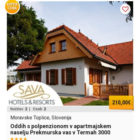
SUPER
CENA
210,00€
Nočitev:
2
| Oseb:
2
Moravske Toplice, Slovenija
Oddih s polpenzionom v apartmajskem
naselju Prekmurska vas v Termah 3000