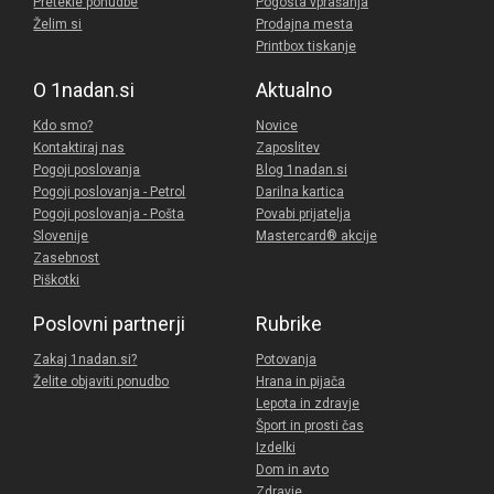
Pretekle ponudbe
Pogosta vprašanja
Želim si
Prodajna mesta
Printbox tiskanje
O 1nadan.si
Aktualno
Kdo smo?
Novice
Kontaktiraj nas
Zaposlitev
Pogoji poslovanja
Blog 1nadan.si
Pogoji poslovanja - Petrol
Darilna kartica
Pogoji poslovanja - Pošta
Povabi prijatelja
Slovenije
Mastercard® akcije
Zasebnost
Piškotki
Poslovni partnerji
Rubrike
Zakaj 1nadan.si?
Potovanja
Želite objaviti ponudbo
Hrana in pijača
Lepota in zdravje
Šport in prosti čas
Izdelki
Dom in avto
Zdravje