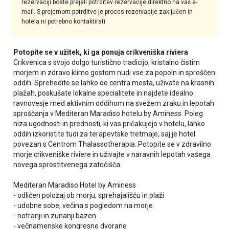
rezervaciji boste prejeli potrditev rezervacije direktno na vaš e-
mail. S prejemom potrditve je proces rezervacije zaključen in
hotela ni potrebno kontaktirati.
Potopite se v užitek, ki ga ponuja crikveniška riviera
Crikvenica s svojo dolgo turistično tradicijo, kristalno čistim
morjem in zdravo klimo gostom nudi vse za popoln in sproščen
oddih. Sprehodite se lahko do centra mesta, uživate na krasnih
plažah, poskušate lokalne specialitete in najdete idealno
ravnovesje med aktivnim oddihom na svežem zraku in lepotah
sproščanja v Mediteran Maradiso hotelu by Aminess. Poleg
niza ugodnosti in prednosti, ki vas pričakujejo v hotelu, lahko
oddih izkoristite tudi za terapevtske tretmaje, saj je hotel
povezan s Centrom Thalassotherapia. Potopite se v zdravilno
morje crikveniške riviere in uživajte v naravnih lepotah vašega
novega sprostitvenega zatočišča.
Mediteran Maradiso Hotel by Aminess
- odličen položaj ob morju, sprehajališču in plaži
- udobne sobe, večina s pogledom na morje
- notranji in zunanji bazen
- večnamenske kongresne dvorane