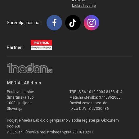
Izobraževanje
Spremljaj nas na:
Partnerji:
MEDIA LAB d.o.o.
Poslovni naslov:
TRR: SI56 1010 0004 8153 414
Šmartinska 106
Matična številka: 3740862000
1000 Ljubljana
Davčni zavezanec: da
Slovenija
ID za DDV: SI27330486
Podjetje Media Lab d.o.o. je vpisano v sodni register pri Okrožnem
sodišču
v Ljubljani: Številka registrskega vpisa 2010/18231.