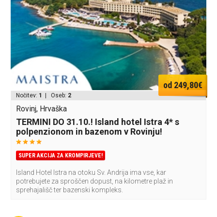
od 249,80€
Nočitev:
1
| Oseb:
2
Rovinj, Hrvaška
TERMINI DO 31.10.! Island hotel Istra 4* s
polpenzionom in bazenom v Rovinju!
SUPER AKCIJA ZA KROMPIRJEVE!
Island Hotel Istra na otoku Sv. Andrija ima vse, kar
potrebujete za sproščen dopust, na kilometre plaž in
sprehajališč ter bazenski kompleks.