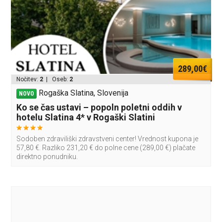
289,00€
Nočitev:
2
| Oseb:
2
Rogaška Slatina, Slovenija
NOVO
Ko se čas ustavi – popoln poletni oddih v
hotelu Slatina 4* v Rogaški Slatini
Sodoben zdraviliški zdravstveni center! Vrednost kupona je
57,80 €. Razliko 231,20 € do polne cene (289,00 €) plačate
direktno ponudniku.