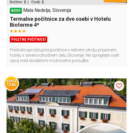
Nočitev:
2
| Oseb:
2
Mala Nedelja, Slovenija
NOVO
Termalne počitnice za dve osebi v Hotelu
Bioterme 4*
POLETNE POČITNICE!
Preživite sproščujoče počitnice v edinem okolju prijaznem
hotelu v severovzhodnem delu Slovenije. Ne spreglejte vseh
opcij med dodatnimi možnostmi ponudbe.
SUPER
CENA