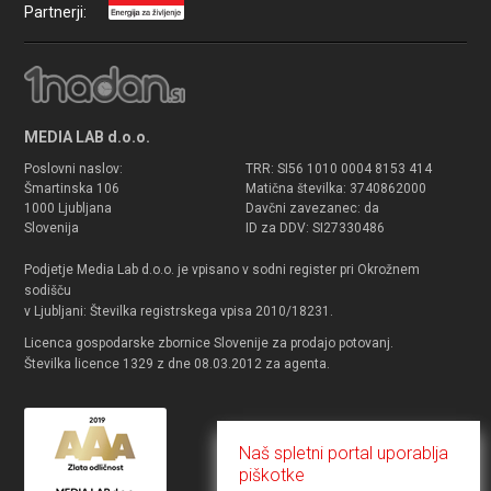
Partnerji:
MEDIA LAB d.o.o.
Poslovni naslov:
TRR: SI56 1010 0004 8153 414
Šmartinska 106
Matična številka: 3740862000
1000 Ljubljana
Davčni zavezanec: da
Slovenija
ID za DDV: SI27330486
Podjetje Media Lab d.o.o. je vpisano v sodni register pri Okrožnem
sodišču
v Ljubljani: Številka registrskega vpisa 2010/18231.
Licenca gospodarske zbornice Slovenije za prodajo potovanj.
Številka licence 1329 z dne 08.03.2012 za agenta.
Naš spletni portal uporablja
piškotke