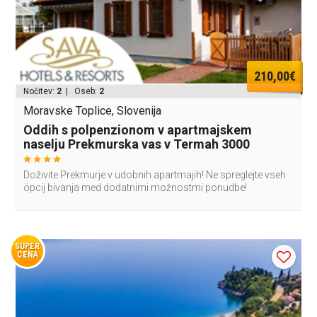
210,00€
Nočitev:
2
| Oseb:
2
Moravske Toplice, Slovenija
Oddih s polpenzionom v apartmajskem
naselju Prekmurska vas v Termah 3000
Doživite Prekmurje v udobnih apartmajih! Ne spreglejte vseh
öpcij bivanja med dodatnimi možnostmi ponudbe!
SUPER
CENA