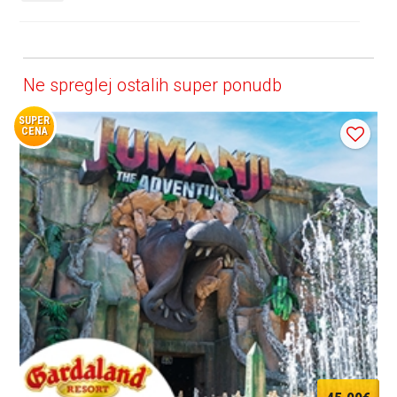
Ne spreglej ostalih super ponudb
SUPER
CENA