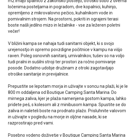
m2 imajo spalnico z zakonsko posteljo, otroško sobo z dvema
ločenima posteljama in pogradom, dve kopalnici, kuhinjo,
opremljeno z mikrovalovno pečico, kuhalnikom vode in
pomivalnim strojem. Na prostorni, pokriti in ograjeni terasi
boste našli jedilno mizo in ležalnike - vse za ležeren poletni
večer!
V bližini kampa se nahaja tudi sanitarni objekt, ki s svojo
urejenostjo in opremo povzdigne počitnice v kampu na višjo
raven. Poleg osnovnih sanitarij, umivalnikov, tušev so na voljo
tudi pralni in sušilni stroji ter prostori za ročno pomivanje
posode. Dodatno udobje družinam z otroki zagotavljajo
otroške sanitarije in previjalnice.
Prepustite se lepotam morja in uživajte v soncu na plaži, ki je le
800 m oddaljena od Boutique Camping Santa Marina. Do
mirnega zaliva, kjer je plaža namenjena gostom kampa, lahko
pridete peš, s kolesom ali z minibusom kampa. Spustite se do
zaliva in naleteli boste na prodnato plažo. Prisluhnite valovom
in uživajte v pogledu na morje in oljčne nasade, ki se
razprostirajo pred vami.
Posebno vodeno doživetje v Boutique Camping Santa Marina