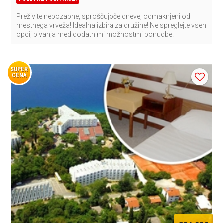
Preživite nepozabne, sproščujoče dneve, odmaknjeni od
mestnega vrveža! Idealna izbira za družine! Ne spreglejte vseh
opcij bivanja med dodatnimi možnostmi ponudbe!
SUPER
CENA