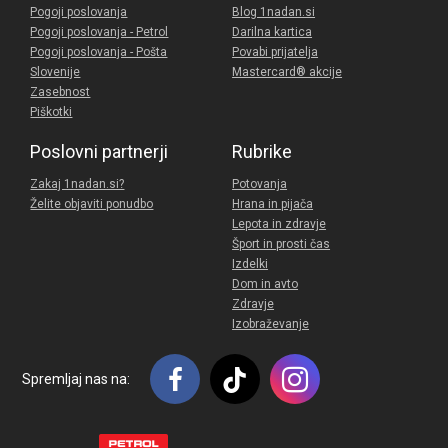
Pogoji poslovanja
Blog 1nadan.si
Pogoji poslovanja - Petrol
Darilna kartica
Pogoji poslovanja - Pošta
Povabi prijatelja
Slovenije
Mastercard® akcije
Zasebnost
Piškotki
Poslovni partnerji
Rubrike
Zakaj 1nadan.si?
Potovanja
Želite objaviti ponudbo
Hrana in pijača
Lepota in zdravje
Šport in prosti čas
Izdelki
Dom in avto
Zdravje
Izobraževanje
Spremljaj nas na: