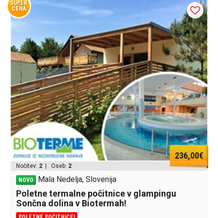
SUPER
CENA
236,00€
Nočitev:
2
| Oseb:
2
Mala Nedelja, Slovenija
NOVO
Poletne termalne počitnice v glampingu
Sončna dolina v Biotermah!
POLETNE POČITNICE!