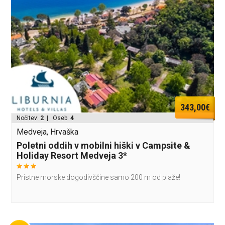
343,00€
Nočitev:
2
| Oseb:
4
Medveja, Hrvaška
Poletni oddih v mobilni hiški v Campsite &
Holiday Resort Medveja 3*
Pristne morske dogodivščine samo 200 m od plaže!