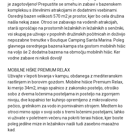
je zagotovljeno! Prepustite se smehu in zabavi v bazenskem
kompleksu s številnimi atrakcijami in dodatnimi vsebinami.
Osrednji bazen velikosti 570 m2 je prostor, kjer bo cela družina
našla nekaj zase. Otroci se zabavajo na vodenih atrakcijah,
starši sproščajo na prostornih ležalnikih in ležalnikih s senčniki,
vsi skupaj pa uživajo v popolnih družinskih počitnicah in doživijo
nepozabne trenutke v Boutique Camping Santa Marina. Poleg
glavnega osrednjega bazena kampa sta gostom mobilnih hišic
na voljo še 2 dodatna bazena na območju mobilnih hišic. Ker
vodne zabave ni nikoli dovolj!
MOBILNE HIŠKE PREMIUM RELAX
Uživajte v lepoti bivanja v kampu, obdanega z mediteranskim
rastlinjem in borovim gozdom. Mobilne hišice Premium Relax,
ki merijo 34m2, imajo spalnico z zakonsko posteljo, otroško
sobo z dvema ločenima posteljama in posteljo na zgornjem
nivoju, dve kopalnici ter kuhinjo opremljeno z mikrovalovno
pečico, grelnikom za vodo in pomivalnim strojem. Medtem ko
otroci mirno spijo v svoji sobi s tremi ločenimi posteljami, lahko
vi uživate v poletnem večeru na pokriti terasi hišice, kjer boste
poleg jedilne mize in ležalnikov našli tudi zasebno masažno
kad.