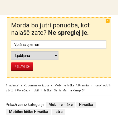
X
Morda bo jutri ponudba, kot
nalašč zate?
Ne spreglej je.
1nadan.si
\
Kuponmatov izbor
\
Mobilne hiške
\
Premium morski oddih
v bližini Poreča, v mobilnih hiškah Santa Marina Kamp 5*!
Prikaži vse iz kategorije:
Mobilne hiške
Hrvaška
Mobilne hiške Hrvaška
Istra