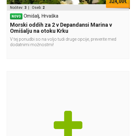
324,00€
Nočitev:
3
| Oseb:
2
Omišalj, Hrvaška
NOVO
Morski oddih za 2 v Depandansi Marina v
Omišalju na otoku Krku
V tej ponudbi so na voljo tudi druge opcije, preverite med
dodatnimi možnostmi!