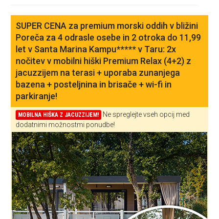
SUPER CENA za premium morski oddih v bližini
Poreča za 4 odrasle osebe in 2 otroka do 11,99
let v Santa Marina Kampu***** v Taru: 2x
nočitev v mobilni hiški Premium Relax (4+2) z
jacuzzijem na terasi + uporaba zunanjega
bazena + posteljnina in brisače + wi-fi in
parkiranje!
Ne spreglejte vseh opcij med
MOBILNA HIŠKA Z JACUZZIJEM!
dodatnimi možnostmi ponudbe!