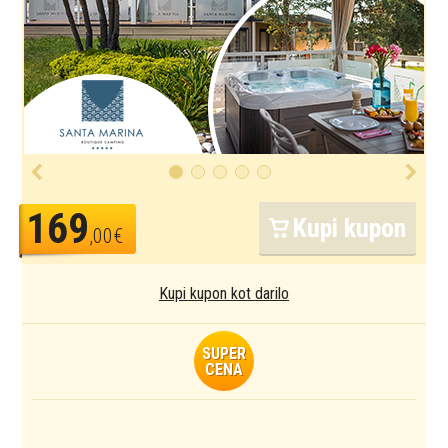
169
Kupi kupon
,00€
Kupi kupon kot darilo
SUPER
CENA