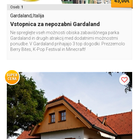
45,00€
Oseb:
1
Gardaland,Italija
Vstopnica za nepozabni Gardaland
Ne spreglejte vseh možnosti obiska zabaviščnega parka
Gardaland in drugih atrakcij med dodatnimi možnostmi
ponudbe. V Gardaland prihajajo 3 top dogodki: Prezzemolo
Berry Bites, K-Pop Festival in Minecraft!
SUPER
CENA