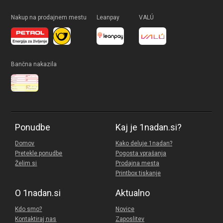
Nakup na prodajnem mestu
Leanpay
VALÚ
Bančna nakazila
Ponudbe
Kaj je 1nadan.si?
Domov
Kako deluje 1nadan?
Pretekle ponudbe
Pogosta vprašanja
Želim si
Prodajna mesta
Printbox tiskanje
O 1nadan.si
Aktualno
Kdo smo?
Novice
Kontaktiraj nas
Zaposlitev