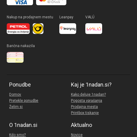
Nakup na prodajnem mestu
Leanpay
VALÚ
Bančna nakazila
Ponudbe
Kaj je 1nadan.si?
Domov
Kako deluje 1nadan?
Pretekle ponudbe
Pogosta vprašanja
Želim si
Prodajna mesta
Printbox tiskanje
O 1nadan.si
Aktualno
Kdo smo?
Novice