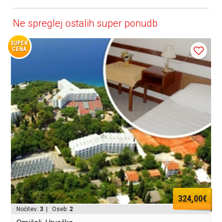
Ne spreglej ostalih super ponudb
SUPER
CENA
324,00€
Nočitev:
3
| Oseb:
2