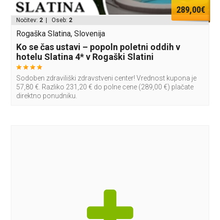
289,00€
Nočitev:
2
| Oseb:
2
Rogaška Slatina, Slovenija
Ko se čas ustavi – popoln poletni oddih v
hotelu Slatina 4* v Rogaški Slatini
Sodoben zdraviliški zdravstveni center! Vrednost kupona je
57,80 €. Razliko 231,20 € do polne cene (289,00 €) plačate
direktno ponudniku.