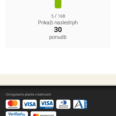
/
5
168
Prikaži naslednjih
30
ponudb
Omogočamo plačila s karticami