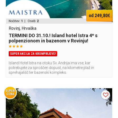
od 249,80€
Nočitev:
1
| Oseb:
2
Rovinj, Hrvaška
TERMINI DO 31.10.! Island hotel Istra 4* s
polpenzionom in bazenom v Rovinju!
SUPER AKCIJA ZA KROMPIRJEVE!
Island Hotel Istra na otoku Sv. Andrija ima vse, kar
potrebujete za sproščen dopust, na kilometre plaž in
sprehajališč ter bazenski kompleks.
SUPER
CENA