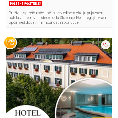
POLETNE POČITNICE!
Preživite sproščujoče počitnice v edinem okolju prijaznem
hotelu v severovzhodnem delu Slovenije. Ne spreglejte vseh
opcij med dodatnimi možnostmi ponudbe.
SUPER
CENA