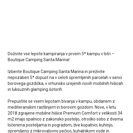
Doživite vse lepote kampiranja v prvem 5* kampu v Istri –
Boutique Camping Santa Marina!
Izberite Boutique Camping Santa Marina in preživite
nepozaben 5* dopust na v celoti opremljenih parcelah v senci
borovega gozdička, v vrhunsko urejenih novih mobilnih hišicah
in luksuznih glamping šotorih.
Prepustite se vsem lepotam bivanja v kampu, obdanem z
mediteranskim rastlinjem in borovim gozdom. Nove, v letu
2018 zgrajene mobilne hišice Premium Comfort v velikosti 34
m2 imajo spalnico z zakonsko posteljo, otroško sobo z dvema
ločenima posteljama in pogradom, dve kopalnici, kuhinjo,
opremljeno z mikrovalovno pečico, kuhalnikom vode in