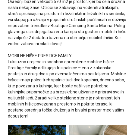
Osrednji bazen velikosti 570 m2 je prostor, kjer bo cela družina
našla nekaj zase. Otroci se zabavajo na vodenih atrakcijah,
starši sproščajo na prostornih ležalnikih in ležalnikih s senčniki,
vsi skupaj pa uživajo v popolnih družinskih počitnicah in doživijo
nepozabne trenutke v Boutique Camping Santa Marina. Poleg
glavnega osrednjega bazena kampa sta gostom mobilnih hišic
na voljo še 2 dodatna bazena na območju mobilnih hišic. Ker
vodne zabave ni nikoli dovolj!
MOBILNE HIŠKE PRESTIGE FAMILY
Luksuzno urejene in sodobno opremljene mobilne hišice
Prestige Family odlikujejo tri spalnice – ena z zakonsko
posteljo in drugi dve s po dvema ločenima posteljama. Mobilne
hišice imajo poleg treh spalnic tudi dve kopalnici, dnevno sobo,
ki je povezana s kuhinjo, kjer boste našli vse potrebne
kuhinjske pripomočke za brezskrbno uživanje v pripravi svojih
najljubših jedi. Zaradi velike steklene stene je notranjost teh
mobilnih hišic povezana s prostorno in pokrito teraso, ki
postane osrednja točka druženja in bivalni prostor med vašim
dopustom!