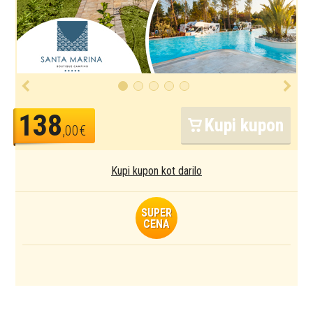
138
Kupi kupon
,00€
Kupi kupon kot darilo
SUPER
CENA