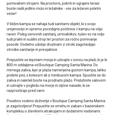
pomivalnim strojem. Na prostorni, pokriti in ograjeni terasi
boste našli jedilno mizo in ležalnike - vse za ležeren poletni
večer!
V bližini kampa se nahaja tudi sanitarni objekt, ki s svojo
urejenostjo in opremo povzdigne počitnice v kampu na višjo
raven. Poleg osnovnih sanitarij, umivalnikov, tušev so na voljo
tudi pralni in sušilni stroji ter prostori za ročno pomivanje
posode. Dodatno udobje družinam z otroki zagotavljajo
otroške sanitarije in previjalnice.
Prepustite se lepotam morja in uživajte v soncu na plaži, ki je le
800 m oddaljena od Boutique Camping Santa Marina. Do
mirnega zaliva, kjer je plaža namenjena gostom kampa, lahko
pridete peš, s kolesom ali z minibusom kampa. Spustite se do
zaliva in naleteli boste na prodnato plažo. Prisluhnite valovom
in uživajte v pogledu na morje in oljčne nasade, ki se
razprostirajo pred vami.
Posebno vodeno doživetje v Boutique Camping Santa Marina
je zagotovljeno! Prepustite se smehu in zabavi v bazenskem
kompleksu s številnimi atrakcijami in dodatnimi vsebinami.