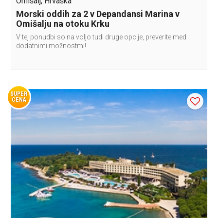
Omišalj, Hrvaška
Morski oddih za 2 v Depandansi Marina v
Omišalju na otoku Krku
V tej ponudbi so na voljo tudi druge opcije, preverite med
dodatnimi možnostmi!
SUPER
CENA