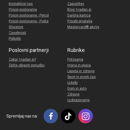
Kontaktiraj nas
Zaposlitev
Pogoji poslovanja
Blog 1nadan.si
Pogoji poslovanja - Petrol
Darilna kartica
Pogoji poslovanja - Pošta
Povabi prijatelja
Slovenije
Mastercard® akcije
Zasebnost
Piškotki
Poslovni partnerji
Rubrike
Zakaj 1nadan.si?
Potovanja
Želite objaviti ponudbo
Hrana in pijača
Lepota in zdravje
Šport in prosti čas
Izdelki
Dom in avto
Zdravje
Izobraževanje
Spremljaj nas na: