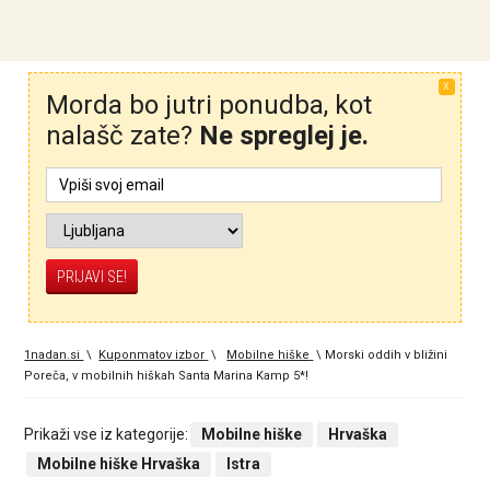
X
Morda bo jutri ponudba, kot
nalašč zate?
Ne spreglej je.
1nadan.si
\
Kuponmatov izbor
\
Mobilne hiške
\
Morski oddih v bližini
Poreča, v mobilnih hiškah Santa Marina Kamp 5*!
Prikaži vse iz kategorije:
Mobilne hiške
Hrvaška
Mobilne hiške Hrvaška
Istra