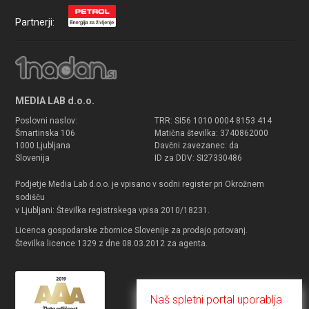
Partnerji:
MEDIA LAB d.o.o.
Poslovni naslov:
TRR: SI56 1010 0004 8153 414
Šmartinska 106
Matična številka: 3740862000
1000 Ljubljana
Davčni zavezanec: da
Slovenija
ID za DDV: SI27330486
Podjetje Media Lab d.o.o. je vpisano v sodni register pri Okrožnem
sodišču
v Ljubljani: Številka registrskega vpisa 2010/18231.
Licenca gospodarske zbornice Slovenije za prodajo potovanj.
Številka licence 1329 z dne 08.03.2012 za agenta.
Naš spletni portal uporablja