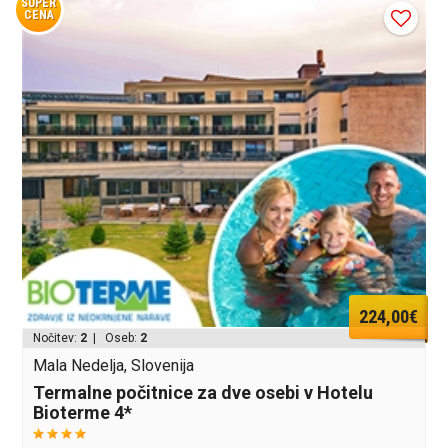
SUPER
CENA
224,00€
Nočitev:
2
| Oseb:
2
Mala Nedelja, Slovenija
Termalne počitnice za dve osebi v Hotelu
Bioterme 4*