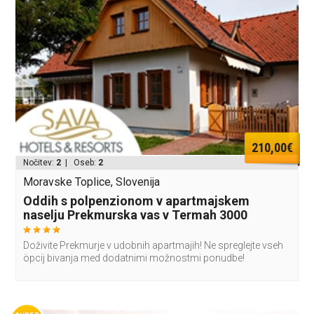
210,00€
Nočitev:
2
| Oseb:
2
Moravske Toplice, Slovenija
Oddih s polpenzionom v apartmajskem
naselju Prekmurska vas v Termah 3000
Doživite Prekmurje v udobnih apartmajih! Ne spreglejte vseh
öpcij bivanja med dodatnimi možnostmi ponudbe!