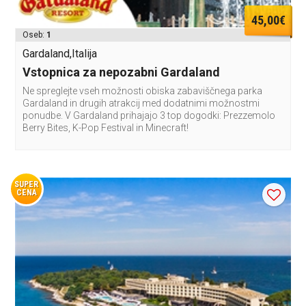
45,00€
Oseb:
1
Gardaland,Italija
Vstopnica za nepozabni Gardaland
Ne spreglejte vseh možnosti obiska zabaviščnega parka
Gardaland in drugih atrakcij med dodatnimi možnostmi
ponudbe. V Gardaland prihajajo 3 top dogodki: Prezzemolo
Berry Bites, K-Pop Festival in Minecraft!
SUPER
CENA