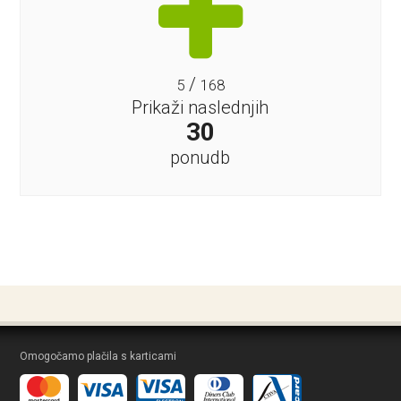
/
5
168
Prikaži naslednjih
30
ponudb
Omogočamo plačila s karticami