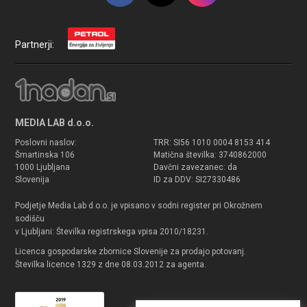
Partnerji:
MEDIA LAB d.o.o.
Poslovni naslov:
TRR: SI56 1010 0004 8153 414
Šmartinska 106
Matična številka: 3740862000
1000 Ljubljana
Davčni zavezanec: da
Slovenija
ID za DDV: SI27330486
Podjetje Media Lab d.o.o. je vpisano v sodni register pri Okrožnem
sodišču
v Ljubljani: Številka registrskega vpisa 2010/18231.
Licenca gospodarske zbornice Slovenije za prodajo potovanj.
Številka licence 1329 z dne 08.03.2012 za agenta.