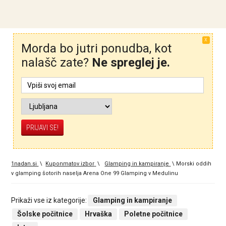
X
Morda bo jutri ponudba, kot
nalašč zate?
Ne spreglej je.
1nadan.si
\
Kuponmatov izbor
\
Glamping in kampiranje
\
Morski oddih
v glamping šotorih naselja Arena One 99 Glamping v Medulinu
Prikaži vse iz kategorije:
Glamping in kampiranje
Šolske počitnice
Hrvaška
Poletne počitnice