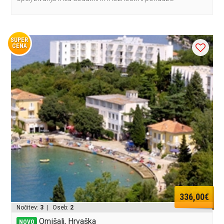
SUPER
CENA
336,00€
Nočitev:
3
| Oseb:
2
Omišalj, Hrvaška
NOVO