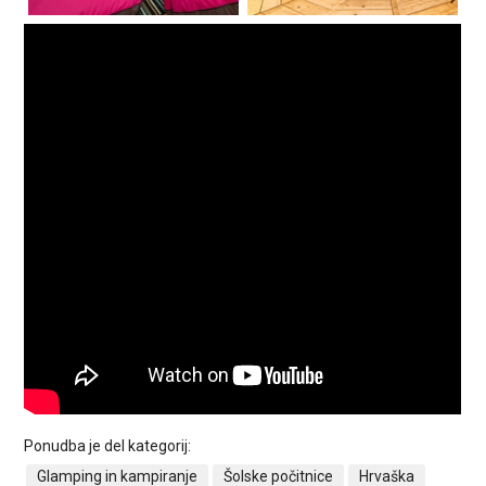
Ponudba je del kategorij:
Glamping in kampiranje
Šolske počitnice
Hrvaška