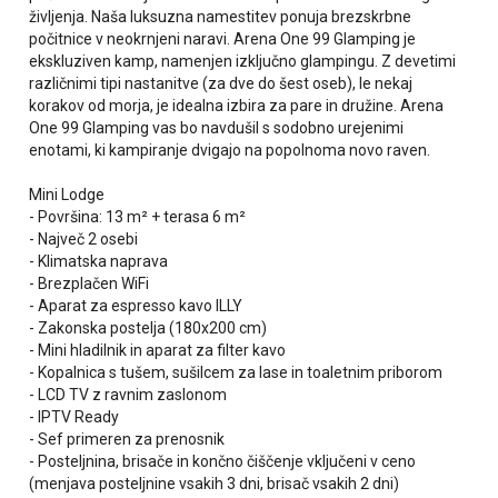
življenja. Naša luksuzna namestitev ponuja brezskrbne
počitnice v neokrnjeni naravi. Arena One 99 Glamping je
ekskluziven kamp, namenjen izključno glampingu. Z devetimi
različnimi tipi nastanitve (za dve do šest oseb), le nekaj
korakov od morja, je idealna izbira za pare in družine. Arena
One 99 Glamping vas bo navdušil s sodobno urejenimi
enotami, ki kampiranje dvigajo na popolnoma novo raven.
Mini Lodge
- Površina: 13 m² + terasa 6 m²
- Največ 2 osebi
- Klimatska naprava
- Brezplačen WiFi
- Aparat za espresso kavo ILLY
- Zakonska postelja (180x200 cm)
- Mini hladilnik in aparat za filter kavo
- Kopalnica s tušem, sušilcem za lase in toaletnim priborom
- LCD TV z ravnim zaslonom
- IPTV Ready
- Sef primeren za prenosnik
- Posteljnina, brisače in končno čiščenje vključeni v ceno
(menjava posteljnine vsakih 3 dni, brisač vsakih 2 dni)