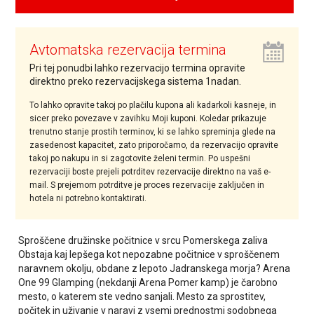
Avtomatska rezervacija termina
Pri tej ponudbi lahko rezervacijo termina opravite
direktno preko rezervacijskega sistema 1nadan.
To lahko opravite takoj po plačilu kupona ali kadarkoli kasneje, in
sicer preko povezave v zavihku Moji kuponi. Koledar prikazuje
trenutno stanje prostih terminov, ki se lahko spreminja glede na
zasedenost kapacitet, zato priporočamo, da rezervacijo opravite
takoj po nakupu in si zagotovite želeni termin. Po uspešni
rezervaciji boste prejeli potrditev rezervacije direktno na vaš e-
mail. S prejemom potrditve je proces rezervacije zaključen in
hotela ni potrebno kontaktirati.
Sproščene družinske počitnice v srcu Pomerskega zaliva
Obstaja kaj lepšega kot nepozabne počitnice v sproščenem
naravnem okolju, obdane z lepoto Jadranskega morja? Arena
One 99 Glamping (nekdanji Arena Pomer kamp) je čarobno
mesto, o katerem ste vedno sanjali. Mesto za sprostitev,
počitek in uživanje v naravi z vsemi prednostmi sodobnega