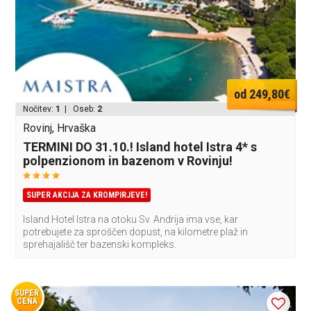
od 249,80€
Nočitev:
1
| Oseb:
2
Rovinj, Hrvaška
TERMINI DO 31.10.! Island hotel Istra 4* s
polpenzionom in bazenom v Rovinju!
SUPER AKCIJA ZA KROMPIRJEVE!
Island Hotel Istra na otoku Sv. Andrija ima vse, kar
potrebujete za sproščen dopust, na kilometre plaž in
sprehajališč ter bazenski kompleks.
SUPER
CENA