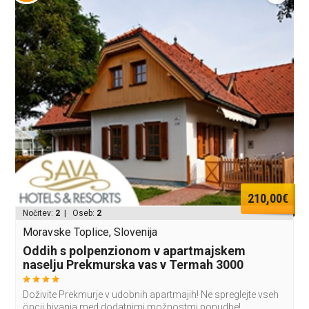
210,00€
Nočitev:
2
| Oseb:
2
Moravske Toplice, Slovenija
Oddih s polpenzionom v apartmajskem
naselju Prekmurska vas v Termah 3000
Doživite Prekmurje v udobnih apartmajih! Ne spreglejte vseh
öpcij bivanja med dodatnimi možnostmi ponudbe!