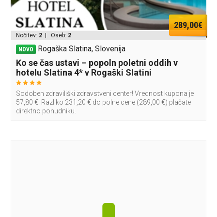
289,00€
Nočitev:
2
| Oseb:
2
Rogaška Slatina, Slovenija
NOVO
Ko se čas ustavi – popoln poletni oddih v
hotelu Slatina 4* v Rogaški Slatini
Sodoben zdraviliški zdravstveni center! Vrednost kupona je
57,80 €. Razliko 231,20 € do polne cene (289,00 €) plačate
direktno ponudniku.