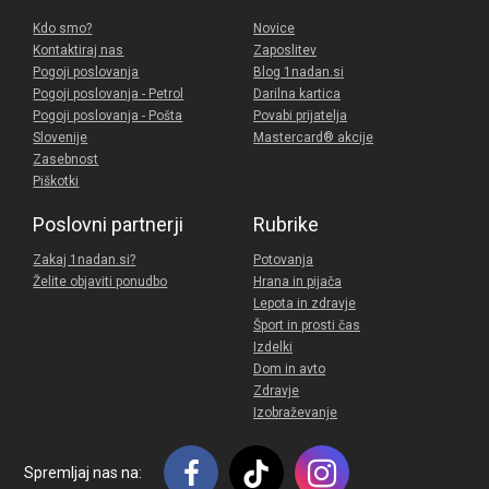
Kdo smo?
Novice
Kontaktiraj nas
Zaposlitev
Pogoji poslovanja
Blog 1nadan.si
Pogoji poslovanja - Petrol
Darilna kartica
Pogoji poslovanja - Pošta
Povabi prijatelja
Slovenije
Mastercard® akcije
Zasebnost
Piškotki
Poslovni partnerji
Rubrike
Zakaj 1nadan.si?
Potovanja
Želite objaviti ponudbo
Hrana in pijača
Lepota in zdravje
Šport in prosti čas
Izdelki
Dom in avto
Zdravje
Izobraževanje
Spremljaj nas na: