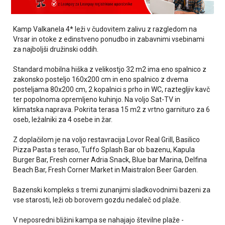
Kamp Valkanela 4* leži v čudovitem zalivu z razgledom na
Vrsar in otoke z edinstveno ponudbo in zabavnimi vsebinami
za najboljši družinski oddih.
Standard mobilna hiška z velikostjo 32 m2 ima eno spalnico z
zakonsko posteljo 160x200 cm in eno spalnico z dvema
posteljama 80x200 cm, 2 kopalnici s prho in WC, raztegljiv kavč
ter popolnoma opremljeno kuhinjo. Na voljo Sat-TV in
klimatska naprava. Pokrita terasa 15 m2 z vrtno garnituro za 6
oseb, ležalniki za 4 osebe in žar.
Z doplačilom je na voljo restavracija Lovor Real Grill, Basilico
Pizza Pasta s teraso, Tuffo Splash Bar ob bazenu, Kapula
Burger Bar, Fresh corner Adria Snack, Blue bar Marina, Delfina
Beach Bar, Fresh Corner Market in Maistralon Beer Garden.
Bazenski kompleks s tremi zunanjimi sladkovodnimi bazeni za
vse starosti, leži ob borovem gozdu nedaleč od plaže.
V neposredni bližini kampa se nahajajo številne plaže -