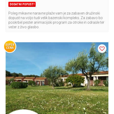
DODATNI POPUST!
Poleg mikavne naravne plaže vam je za zabaven družinski
dopust na voljo tudi velik bazenski kompleks. Za zabavo bo
poskrbel pester animacijski program za otroke in odrasle ter
večer z živo glasbo.
SUPER
CENA