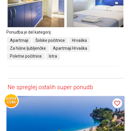
Ponudba je del kategorij:
Apartmaji
Šolske počitnice
Hrvaška
Za hišne ljubljenčke
Apartmaji Hrvaška
Poletne počitnice
Istra
Ne spreglej ostalih super ponudb
SUPER
CENA