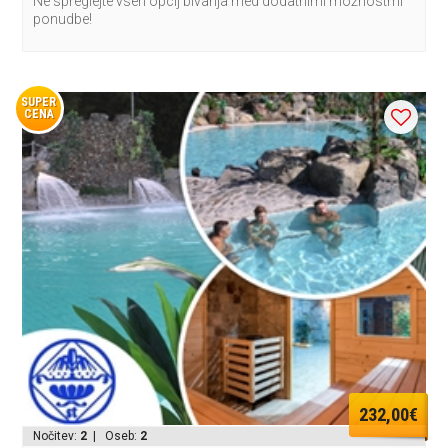
Ne spreglejte vseh opcij bivanja med dodatnimi možnostmi
ponudbe!
SUPER
CENA
232,00€
Nočitev:
2
| Oseb:
2