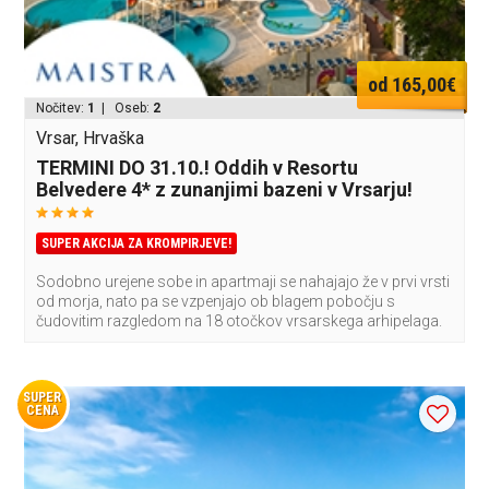
od 165,00€
Nočitev:
1
| Oseb:
2
Vrsar, Hrvaška
TERMINI DO 31.10.! Oddih v Resortu
Belvedere 4* z zunanjimi bazeni v Vrsarju!
SUPER AKCIJA ZA KROMPIRJEVE!
Sodobno urejene sobe in apartmaji se nahajajo že v prvi vrsti
od morja, nato pa se vzpenjajo ob blagem pobočju s
čudovitim razgledom na 18 otočkov vrsarskega arhipelaga.
SUPER
CENA