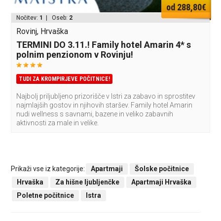
od 288,80€
Nočitev:
1
| Oseb:
2
Rovinj, Hrvaška
TERMINI DO 3.11.! Family hotel Amarin 4* s
polnim penzionom v Rovinju!
TUDI ZA KROMPIRJEVE POČITNICE!
Najbolj priljubljeno prizorišče v Istri za zabavo in sprostitev
najmlajših gostov in njihovih staršev. Family hotel Amarin
nudi wellness s savnami, bazene in veliko zabavnih
aktivnosti za male in velike.
Prikaži vse iz kategorije:
Apartmaji
Šolske počitnice
Hrvaška
Za hišne ljubljenčke
Apartmaji Hrvaška
Poletne počitnice
Istra