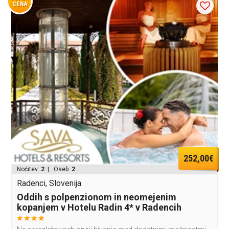
CENA
252,00€
Nočitev:
2
| Oseb:
2
Radenci, Slovenija
Oddih s polpenzionom in neomejenim
kopanjem v Hotelu Radin 4* v Radencih