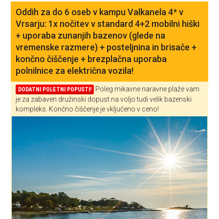
Oddih za do 6 oseb v kampu Valkanela 4* v
Vrsarju: 1x nočitev v standard 4+2 mobilni hiški
+ uporaba zunanjih bazenov (glede na
vremenske razmere) + posteljnina in brisače +
končno čiščenje + brezplačna uporaba
polnilnice za električna vozila!
Poleg mikavne naravne plaže vam
DODATNI POLETNI POPUSTI!
je za zabaven družinski dopust na voljo tudi velik bazenski
kompleks. Končno čiščenje je vključeno v ceno!