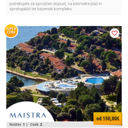
potrebujete za sproščen dopust, na kilometre plaž in
sprehajališč ter bazenski kompleks.
SUPER
CENA
od 150,00€
Nočitev:
1
| Oseb:
2