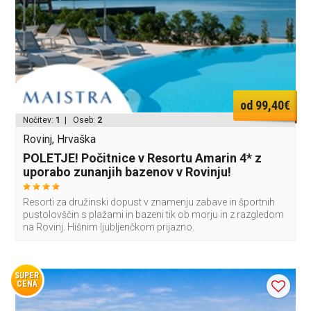
od 99,40€
Nočitev:
1
| Oseb:
2
Rovinj, Hrvaška
POLETJE! Počitnice v Resortu Amarin 4* z
uporabo zunanjih bazenov v Rovinju!
Resorti za družinski dopust v znamenju zabave in športnih
pustolovščin s plažami in bazeni tik ob morju in z razgledom
na Rovinj. Hišnim ljubljenčkom prijazno.
SUPER
CENA