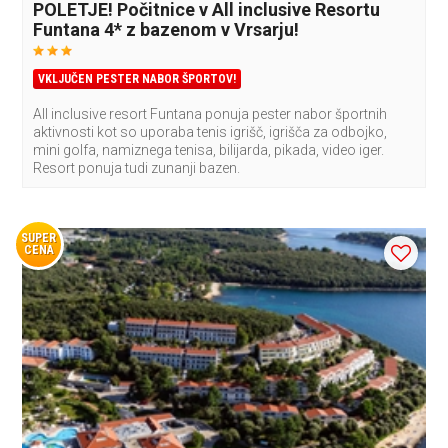
POLETJE! Počitnice v All inclusive Resortu
Funtana 4* z bazenom v Vrsarju!
VKLJUČEN PESTER NABOR ŠPORTOV!
All inclusive resort Funtana ponuja pester nabor športnih
aktivnosti kot so uporaba tenis igrišč, igrišča za odbojko,
mini golfa, namiznega tenisa, bilijarda, pikada, video iger.
Resort ponuja tudi zunanji bazen.
SUPER
CENA