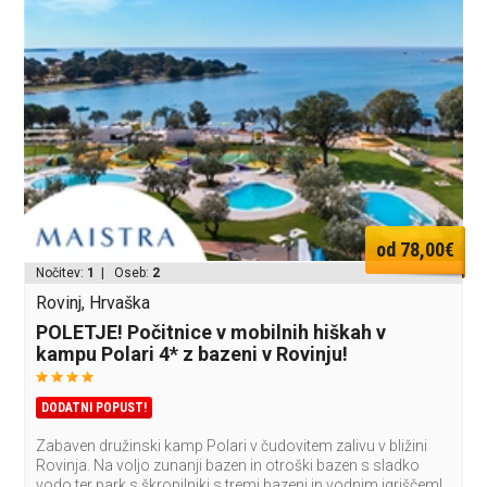
od 78,00€
Nočitev:
1
| Oseb:
2
Rovinj, Hrvaška
POLETJE! Počitnice v mobilnih hiškah v
kampu Polari 4* z bazeni v Rovinju!
DODATNI POPUST!
Zabaven družinski kamp Polari v čudovitem zalivu v bližini
Rovinja. Na voljo zunanji bazen in otroški bazen s sladko
vodo ter park s škropilniki s tremi bazeni in vodnim igriščem!