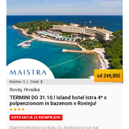
od 249,80€
Nočitev:
1
| Oseb:
2
Rovinj, Hrvaška
TERMINI DO 31.10.! Island hotel Istra 4* s
polpenzionom in bazenom v Rovinju!
SUPER AKCIJA ZA KROMPIRJEVE!
Island Hotel Istra na otoku Sv. Andrija ima vse, kar