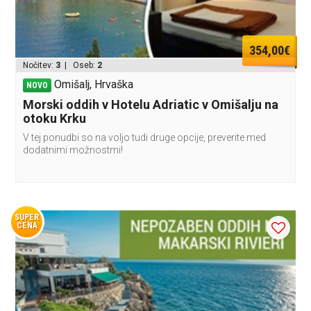
354,00€
Nočitev:
3
| Oseb:
2
Omišalj, Hrvaška
NOVO
Morski oddih v Hotelu Adriatic v Omišalju na
otoku Krku
V tej ponudbi so na voljo tudi druge opcije, preverite med
dodatnimi možnostmi!
SUPER
CENA