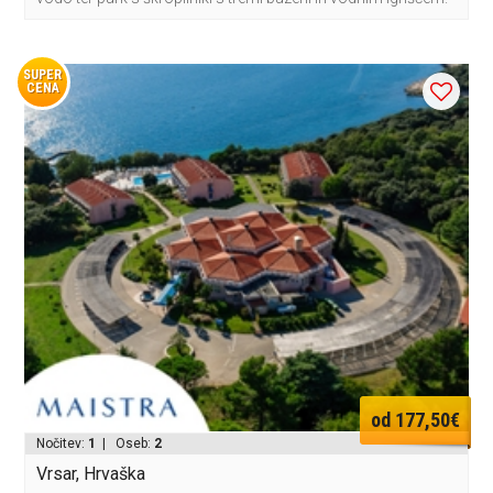
SUPER
CENA
od 177,50€
Nočitev:
1
| Oseb:
2
Vrsar, Hrvaška