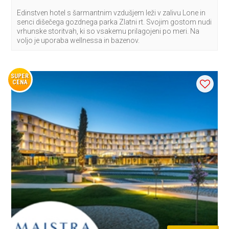
Edinstven hotel s šarmantnim vzdušjem leži v zalivu Lone in
senci dišečega gozdnega parka Zlatni rt. Svojim gostom nudi
vrhunske storitvah, ki so vsakemu prilagojeni po meri. Na
voljo je uporaba wellnessa in bazenov.
SUPER
CENA