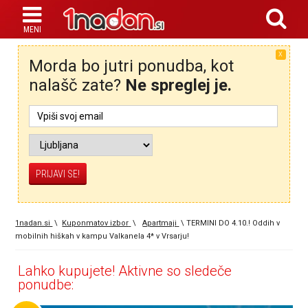
X
Morda bo jutri ponudba, kot
nalašč zate?
Ne spreglej je.
1nadan.si
\
Kuponmatov izbor
\
Apartmaji
\
TERMINI DO 4.10.! Oddih v
mobilnih hiškah v kampu Valkanela 4* v Vrsarju!
Lahko kupujete! Aktivne so sledeče
ponudbe: