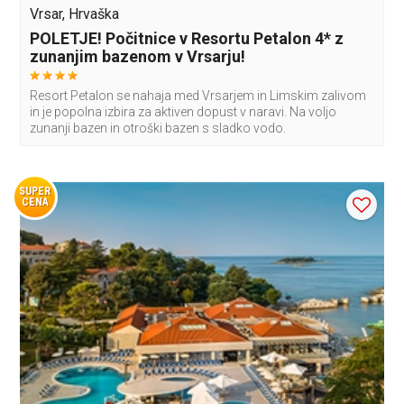
Vrsar, Hrvaška
POLETJE! Počitnice v Resortu Petalon 4* z
zunanjim bazenom v Vrsarju!
Resort Petalon se nahaja med Vrsarjem in Limskim zalivom
in je popolna izbira za aktiven dopust v naravi. Na voljo
zunanji bazen in otroški bazen s sladko vodo.
SUPER
CENA