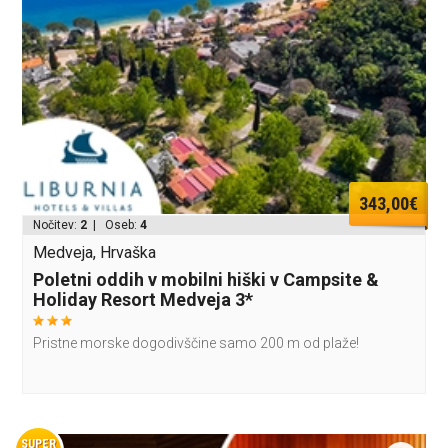
343,00€
Nočitev:
2
| Oseb:
4
Medveja, Hrvaška
Poletni oddih v mobilni hiški v Campsite &
Holiday Resort Medveja 3*
Pristne morske dogodivščine samo 200 m od plaže!
SUPER