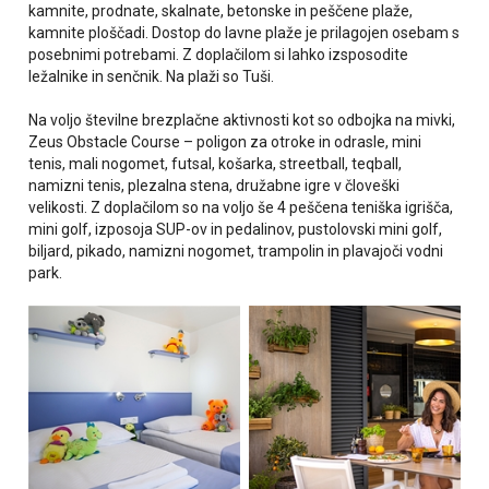
kamnite, prodnate, skalnate, betonske in peščene plaže,
kamnite ploščadi. Dostop do lavne plaže je prilagojen osebam s
posebnimi potrebami. Z doplačilom si lahko izsposodite
ležalnike in senčnik. Na plaži so Tuši.
Na voljo številne brezplačne aktivnosti kot so odbojka na mivki,
Zeus Obstacle Course – poligon za otroke in odrasle, mini
tenis, mali nogomet, futsal, košarka, streetball, teqball,
namizni tenis, plezalna stena, družabne igre v človeški
velikosti. Z doplačilom so na voljo še 4 peščena teniška igrišča,
mini golf, izposoja SUP-ov in pedalinov, pustolovski mini golf,
biljard, pikado, namizni nogomet, trampolin in plavajoči vodni
park.