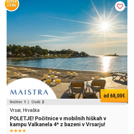
SUPER
CENA
od 68,00€
Nočitev:
1
| Oseb:
2
Vrsar, Hrvaška
POLETJE! Počitnice v mobilnih hiškah v
kampu Valkanela 4* z bazeni v Vrsarju!