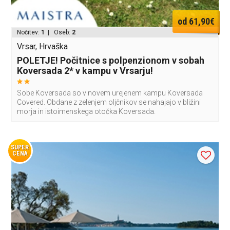
od 61,90€
Nočitev:
1
| Oseb:
2
Vrsar, Hrvaška
POLETJE! Počitnice s polpenzionom v sobah
Koversada 2* v kampu v Vrsarju!
Sobe Koversada so v novem urejenem kampu Koversada
Covered. Obdane z zelenjem oljčnikov se nahajajo v bližini
morja in istoimenskega otočka Koversada.
SUPER
CENA