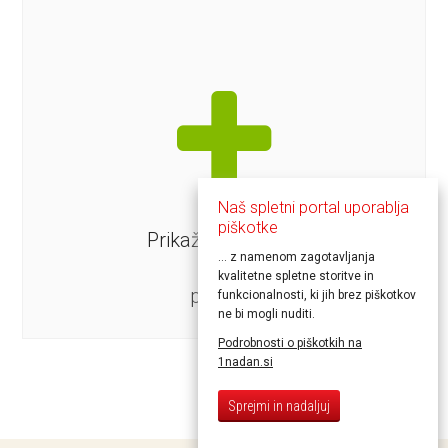
Naš spletni portal uporablja
/
5
172
piškotke
Prikaži naslednjih
... z namenom zagotavljanja
30
kvalitetne spletne storitve in
ponudb
funkcionalnosti, ki jih brez piškotkov
ne bi mogli nuditi.
Podrobnosti o piškotkih na
1nadan.si
Sprejmi in nadaljuj