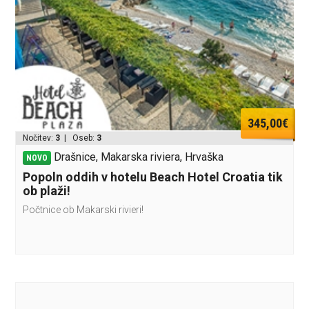
345,00€
Nočitev:
3
| Oseb:
3
Drašnice, Makarska riviera, Hrvaška
NOVO
Popoln oddih v hotelu Beach Hotel Croatia tik
ob plaži!
Počtnice ob Makarski rivieri!