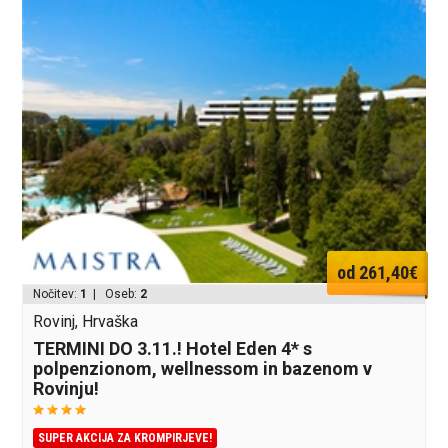
od 261,40€
Nočitev:
1
| Oseb:
2
Rovinj, Hrvaška
TERMINI DO 3.11.! Hotel Eden 4* s
polpenzionom, wellnessom in bazenom v
Rovinju!
SUPER AKCIJA ZA KROMPIRJEVE!