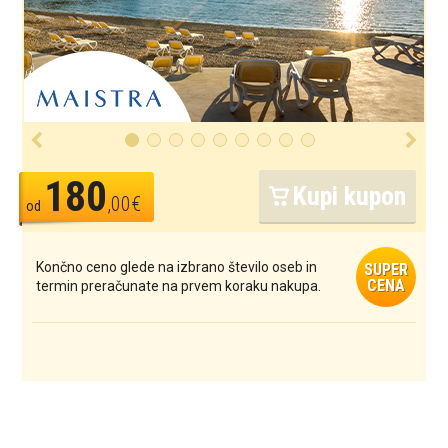
180
Kupi kupon
,00€
od
Končno ceno glede na izbrano število oseb in
SUPER
CENA
termin preračunate na prvem koraku nakupa.